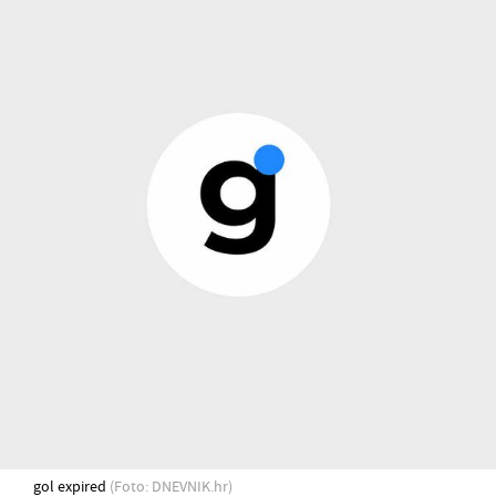
gol expired
(Foto: DNEVNIK.hr)