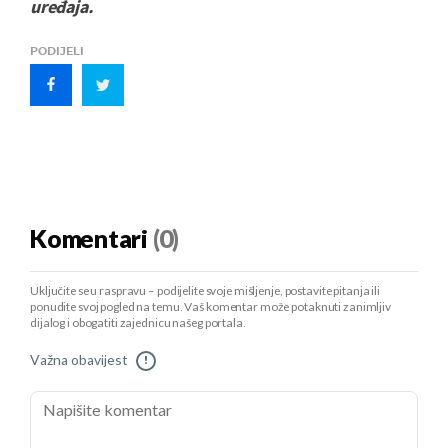
uređaja.
PODIJELI
Komentari
(0)
Uključite se u raspravu – podijelite svoje mišljenje, postavite pitanja ili
ponudite svoj pogled na temu. Vaš komentar može potaknuti zanimljiv
dijalog i obogatiti zajednicu našeg portala.
Važna obavijest
!