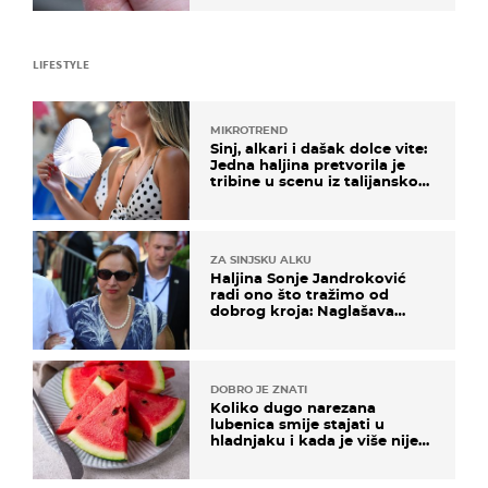
LIFESTYLE
MIKROTREND
Sinj, alkari i dašak dolce vite:
Jedna haljina pretvorila je
tribine u scenu iz talijanskog
filma
ZA SINJSKU ALKU
Haljina Sonje Jandroković
radi ono što tražimo od
dobrog kroja: Naglašava
struk, a sada je i na sniženju
DOBRO JE ZNATI
Koliko dugo narezana
lubenica smije stajati u
hladnjaku i kada je više nije
sigurno jesti?