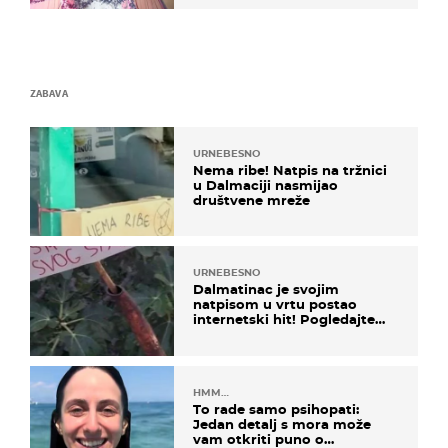
izazivaju nevjericu
ZABAVA
URNEBESNO
Nema ribe! Natpis na tržnici
u Dalmaciji nasmijao
društvene mreže
URNEBESNO
Dalmatinac je svojim
natpisom u vrtu postao
internetski hit! Pogledajte
što je napisao
HMM…
To rade samo psihopati:
Jedan detalj s mora može
vam otkriti puno o