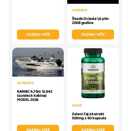
1.800,00 €
Škoda Octavia 1,6 plin
2008 godina
SAZNAJ VIŠE
SAZNAJ VIŠE
22.700,00 €
KARNIC 6,70m SL642
(sundeck kabina)
MODEL 2026
11,93 €
Zeleni čaj ekstrakt
500mg x 60 kapsula
SAZNAJ VIŠE
SAZNAJ VIŠE