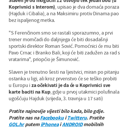
Slaven je od mogućih 12 osvojio tek jedan bod (u
Koprivnici s Interom)
, upisao je dva domaća poraza
(Hajduk i Cibalia), a na Maksimiru protiv Dinama pao
bez ispaljenog metka.
"S Ferenčinom smo se rastali sporazumno, a prvi
trener momčadi do daljnjega će biti dosadašnji
sportski direktor Roman Sović. Pomoćnici će mu biti
Pavo Crnac i Branko Bali, koji će biti zadužen za rad s
vratarima", priopćio je Šimunović.
Slaven je trenutno šesti na ljestvici, miran po pitanju
ostanka u ligi, ali kroz prvenstvo će se teško probiti
u Europu i
za očekivati je da će u Koprivnici sve
karte baciti na Kup
, gdje u prvoj utakmici polufinala
ugošćuju Hajduk (srijeda, 3. travnja u 17 sati)
Pratite najnovije vijesti bilo kada, bilo gdje.
Pratite nas na
Facebooku
i
Twitteru
. Pratite
GOL.hr
putem
iPhonea
i
ANDROID
mobilnih