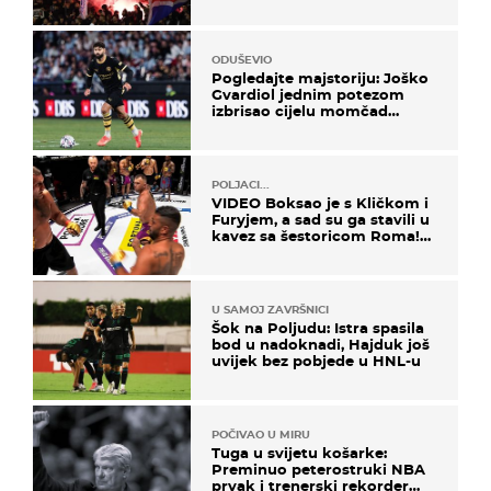
Prozvali "moralne vertikale"
ODUŠEVIO
Pogledajte majstoriju: Joško
Gvardiol jednim potezom
izbrisao cijelu momčad
Atletica
POLJACI...
VIDEO Boksao je s Kličkom i
Furyjem, a sad su ga stavili u
kavez sa šestoricom Roma!
Pogledajte kako je završilo
U SAMOJ ZAVRŠNICI
Šok na Poljudu: Istra spasila
bod u nadoknadi, Hajduk još
uvijek bez pobjede u HNL-u
POČIVAO U MIRU
Tuga u svijetu košarke:
Preminuo peterostruki NBA
prvak i trenerski rekorder