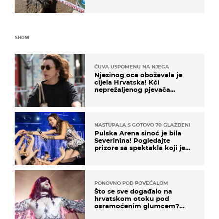
ima i djece
SHOW
ČUVA USPOMENU NA NJEGA
Njezinog oca obožavala je
cijela Hrvatska! Kći
neprežaljenog pjevača
projurila špicom na dva
kotača
NASTUPALA S GOTOVO 70 GLAZBENIKA
Pulska Arena sinoć je bila
Severinina! Pogledajte
prizore sa spektakla koji je
rasprodan mjesec dana ranije
PONOVNO POD POVEĆALOM
Što se sve događalo na
hrvatskom otoku pod
osramoćenim glumcem?
Bizarni prizori i danas