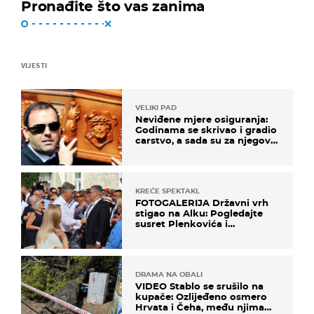
Pronađite što vas zanima
VIJESTI
VELIKI PAD
Neviđene mjere osiguranja:
Godinama se skrivao i gradio
carstvo, a sada su za njegovo
izručenje naručili posebno
vozilo
KREĆE SPEKTAKL
FOTOGALERIJA Državni vrh
stigao na Alku: Pogledajte
susret Plenkovića i
Milanovića
DRAMA NA OBALI
VIDEO Stablo se srušilo na
kupače: Ozlijeđeno osmero
Hrvata i Čeha, među njima