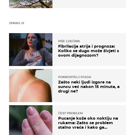
ZDRAVLJE
PIŠE LIJEČNIK
Fibrilacija atrija i prognoza:
Koliko se dugo može živjeti s
ovom dijagnozom?
POKROVITELJ STADA
Zašto neki ljudi izgore na
suncu već nakon 15 minuta, a
drugi ne?
ČEST PROBLEM
Pucanje kože oko noktiju na
rukama: Zašto se problem
stalno vraća i kako ga
zaustaviti?