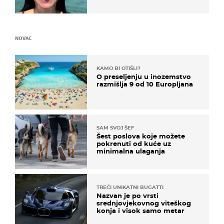
prijateljima
NOVAC
KAMO BI OTIŠLI?
O preseljenju u inozemstvo
razmišlja 9 od 10 Europljana
SAM SVOJ ŠEF
Šest poslova koje možete
pokrenuti od kuće uz
minimalna ulaganja
TREĆI UNIKATNI BUGATTI
Nazvan je po vrsti
srednjovjekovnog viteškog
konja i visok samo metar