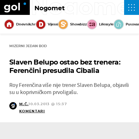
Nogome
Nogomet
Dnevnik.hr
Vijesti
Showbizz
Lifestyle
Putova
MIZERNI JEDAN BOD
Slaven Belupo ostao bez trenera:
Ferenčini presudila Cibalia
Roy Ferenčina više nije trener Slaven Belupa, objavili
su u koprivničkom prvoligašu.
M.Č.
10.03.2013 @ 15:37
KOMENTARI