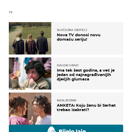
TV
SLUČAJNA OBITELJ
Nova TV donosi novu
domaću seriju!
DALEKI GRAD
Ima tek šest godina, a već je
jedan od najnagrađivanijih
dječjih glumaca
NASLJEDNIK
ANKETA: Koju ženu bi Serhat
trebao izabrati?