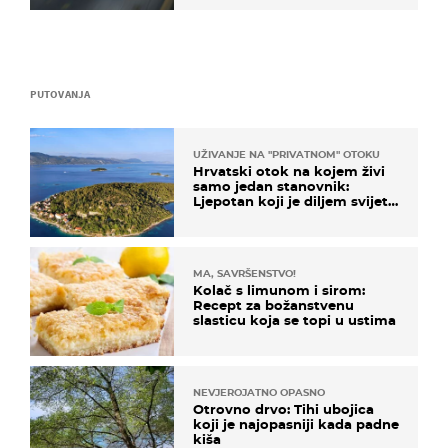
PUTOVANJA
UŽIVANJE NA "PRIVATNOM" OTOKU
Hrvatski otok na kojem živi
samo jedan stanovnik:
Ljepotan koji je diljem svijeta
poznat po svojem "bijelom
zlatu"
MA, SAVRŠENSTVO!
Kolač s limunom i sirom:
Recept za božanstvenu
slasticu koja se topi u ustima
NEVJEROJATNO OPASNO
Otrovno drvo: Tihi ubojica
koji je najopasniji kada padne
kiša