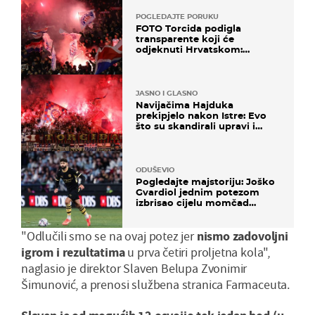
POGLEDAJTE PORUKU
FOTO Torcida podigla
transparente koji će
odjeknuti Hrvatskom:
Prozvali "moralne vertikale"
JASNO I GLASNO
Navijačima Hajduka
prekipjelo nakon Istre: Evo
što su skandirali upravi i
predsjedniku Biliću
ODUŠEVIO
Pogledajte majstoriju: Joško
Gvardiol jednim potezom
izbrisao cijelu momčad
Atletica
"Odlučili smo se na ovaj potez jer
nismo zadovoljni
igrom i rezultatima
u prva četiri proljetna kola",
naglasio je direktor Slaven Belupa Zvonimir
Šimunović, a prenosi službena stranica Farmaceuta.