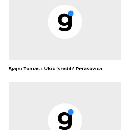
Sjajni Tomas i Ukić 'sredili' Perasovića