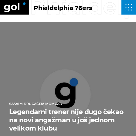
Phialdelp
Phialdelphia 76ers
SASVIM DRUGAČIJA MOMČAD
Legendarni trener nije dugo čekao
na novi angažman u još jednom
velikom klubu