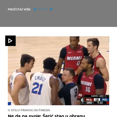
PROČITAJ VIŠE
U STILU PRAVOG RUTINERA
Ne da na svoje: Šarić stao u obranu