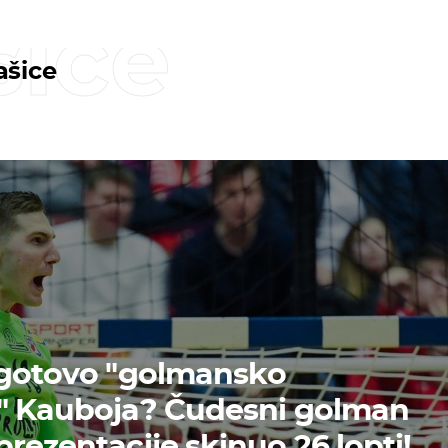
šice
ašice
 gotovo "golmansko
o" Kauboja? Čudesni golman
rezentacije skinuo 26 lopti!