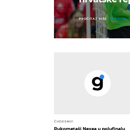
PROČITAJ VIŠE
ČUDESNO!
Rukometaši Nexea u polufinalu