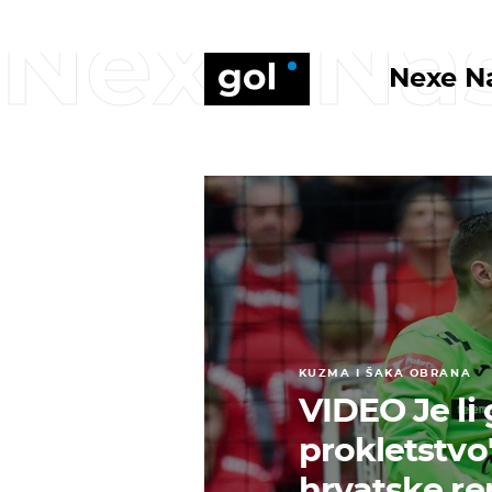
Nexe Na
Nexe N
KUZMA I ŠAKA OBRANA
VIDEO Je li
prokletstv
hrvatske rep