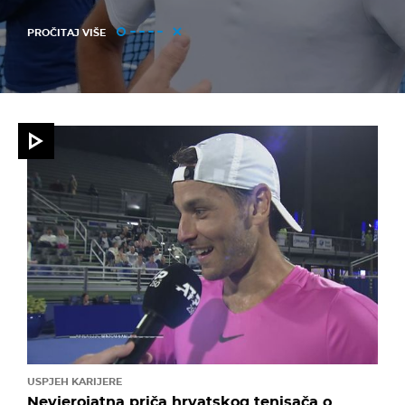
PROČITAJ VIŠE
USPJEH KARIJERE
Nevjerojatna priča hrvatskog tenisača o