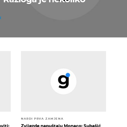
NARDI PRVA ZAMJENA
viti:
Zvijezde napuštaju Monaco: Subašić