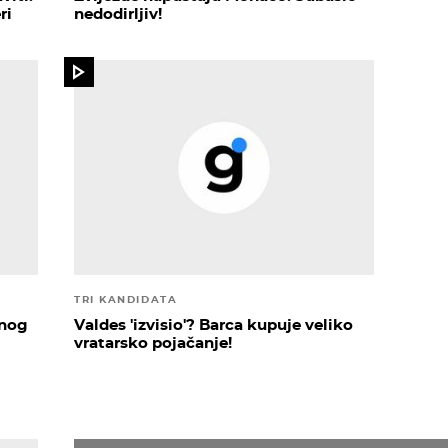
ri
nedodirljiv!
TRI KANDIDATA
čnog
Valdes 'izvisio'? Barca kupuje veliko
vratarsko pojačanje!