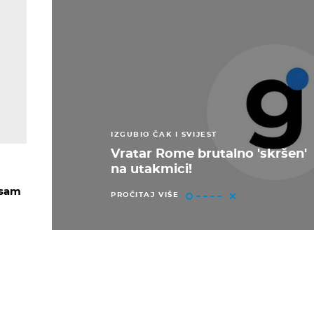
IZGUBIO ČAK I SVIJEST
Vratar Rome brutalno 'skršen'
na utakmici!
 sam
PROČITAJ VIŠE