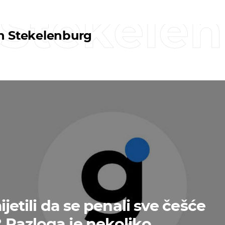
 Stekele
n Stekelenburg
mijetili da se penali sve češće
Razloga je nekoliko