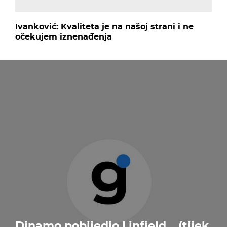
Ivanković: Kvaliteta je na našoj strani i ne
očekujem iznenađenja
Dinamo pobijedio Linfield... (tijek