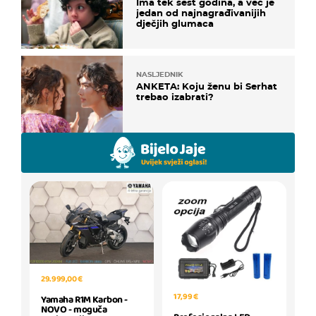
Ima tek šest godina, a već je
jedan od najnagrađivanijih
dječjih glumaca
NASLJEDNIK
ANKETA: Koju ženu bi Serhat
trebao izabrati?
29.999,00 €
17,99 €
Yamaha R1M Karbon -
NOVO - moguča