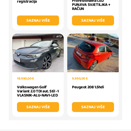
Profesionalna LED
registracija
PUNJIVA SVJETILJKA +
RAČUN
SAZNAJ VIŠE
SAZNAJ VIŠE
18.990,00 €
9.990,00 €
Volkswagen Golf
Peugeot 208 1.5hdi
Variant 2.0 TDI aut. Stil -1
VLASNIK-ALU-NAVI-LED
SAZNAJ VIŠE
SAZNAJ VIŠE