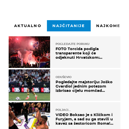
AKTUALNO
NAJČITANIJE
NAJKOMENTI
POGLEDAJTE PORUKU
FOTO Torcida podigla
transparente koji će
odjeknuti Hrvatskom:
Prozvali "moralne vertikale"
ODUŠEVIO
Pogledajte majstoriju: Joško
Gvardiol jednim potezom
izbrisao cijelu momčad
Atletica
POLJACI...
VIDEO Boksao je s Kličkom i
Furyjem, a sad su ga stavili u
kavez sa šestoricom Roma!
Pogledajte kako je završilo