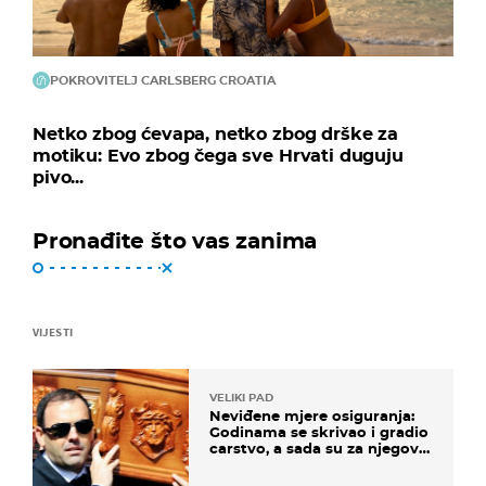
POKROVITELJ CARLSBERG CROATIA
Netko zbog ćevapa, netko zbog drške za
motiku: Evo zbog čega sve Hrvati duguju
pivo...
Pronađite što vas zanima
VIJESTI
VELIKI PAD
Neviđene mjere osiguranja:
Godinama se skrivao i gradio
carstvo, a sada su za njegovo
izručenje naručili posebno
vozilo