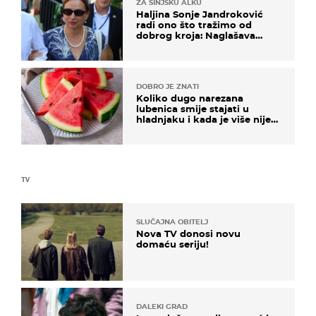
ZA SINJSKU ALKU
Haljina Sonje Jandroković
radi ono što tražimo od
dobrog kroja: Naglašava
struk, a sada je i na sniženju
DOBRO JE ZNATI
Koliko dugo narezana
lubenica smije stajati u
hladnjaku i kada je više nije
sigurno jesti?
TV
SLUČAJNA OBITELJ
Nova TV donosi novu
domaću seriju!
DALEKI GRAD