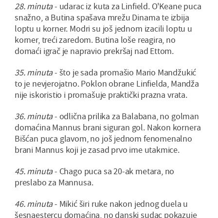
28. minuta
- udarac iz kuta za Linfield. O'Keane puca
snažno, a Butina spašava mrežu Dinama te izbija
loptu u korner. Modri su još jednom izacili loptu u
korner, treći zaredom. Butina loše reagira, no
domaći igrač je napravio prekršaj nad Ettom.
35. minuta
- što je sada promašio Mario Mandžukić
to je nevjerojatno. Poklon obrane Linfielda, Mandža
nije iskoristio i promašuje praktički prazna vrata.
3
6. minuta
- odlična prilika za Balabana, no golman
domaćina Mannus brani siguran gol. Nakon kornera
Bišćan puca glavom, no još jednom fenomenalno
brani Mannus koji je zasad prvo ime utakmice.
45. minuta
- Chago puca sa 20-ak metara, no
preslabo za Mannusa.
46. minuta
- Mikić širi ruke nakon jednog duela u
šesnaestercu domaćina, no danski sudac pokazuje