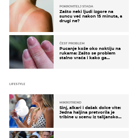
POKROVITELJ STADA
Zašto neki ljudi izgore na
suncu već nakon 15 minuta, a
drugi ne?
ČEST PROBLEM
Pucanje kože oko noktiju na
rukama: Zašto se problem
stalno vraća i kako ga
zaustaviti?
LIFESTYLE
MIKROTREND
Sinj, alkari i dašak dolce vite:
Jedna haljina pretvorila je
tribine u scenu iz talijanskog
filma