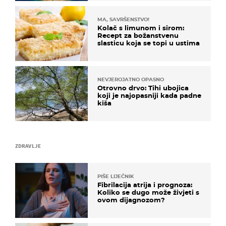
MA, SAVRŠENSTVO!
Kolač s limunom i sirom:
Recept za božanstvenu
slasticu koja se topi u ustima
NEVJEROJATNO OPASNO
Otrovno drvo: Tihi ubojica
koji je najopasniji kada padne
kiša
ZDRAVLJE
PIŠE LIJEČNIK
Fibrilacija atrija i prognoza:
Koliko se dugo može živjeti s
ovom dijagnozom?