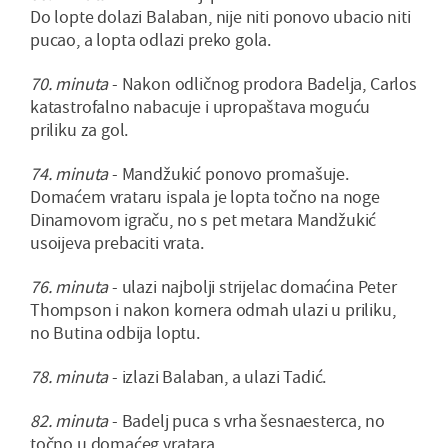
Do lopte dolazi Balaban, nije niti ponovo ubacio niti
pucao, a lopta odlazi preko gola.
70. minuta
- Nakon odličnog prodora Badelja, Carlos
katastrofalno nabacuje i upropaštava moguću
priliku za gol.
74. minuta
- Mandžukić ponovo promašuje.
Domaćem vrataru ispala je lopta točno na noge
Dinamovom igraču, no s pet metara Mandžukić
usoijeva prebaciti vrata.
76. minuta
- ulazi najbolji strijelac domaćina Peter
Thompson i nakon kornera odmah ulazi u priliku,
no Butina odbija loptu.
78. minuta
- izlazi Balaban, a ulazi Tadić.
82. minuta
- Badelj puca s vrha šesnaesterca, no
točno u domaćeg vratara.