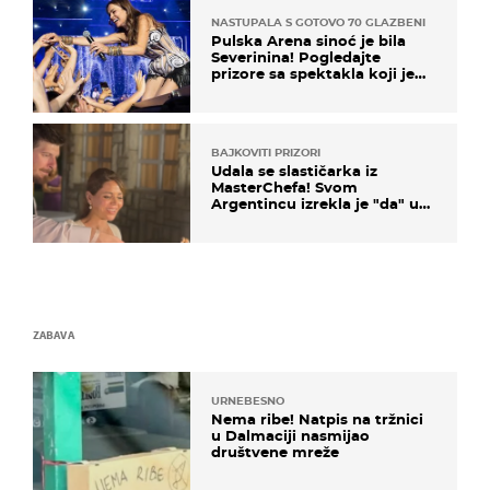
NASTUPALA S GOTOVO 70 GLAZBENIKA
Pulska Arena sinoć je bila
Severinina! Pogledajte
prizore sa spektakla koji je
rasprodan mjesec dana ranije
BAJKOVITI PRIZORI
Udala se slastičarka iz
MasterChefa! Svom
Argentincu izrekla je "da" u
rodnoj Hercegovini
ZABAVA
URNEBESNO
Nema ribe! Natpis na tržnici
u Dalmaciji nasmijao
društvene mreže