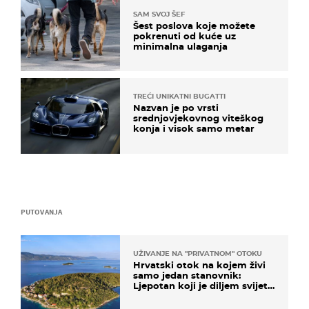
SAM SVOJ ŠEF
Šest poslova koje možete
pokrenuti od kuće uz
minimalna ulaganja
TREĆI UNIKATNI BUGATTI
Nazvan je po vrsti
srednjovjekovnog viteškog
konja i visok samo metar
PUTOVANJA
UŽIVANJE NA "PRIVATNOM" OTOKU
Hrvatski otok na kojem živi
samo jedan stanovnik:
Ljepotan koji je diljem svijeta
poznat po svojem "bijelom
zlatu"