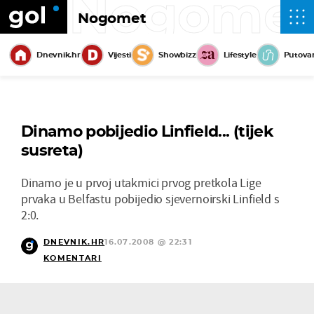
Nogome
Nogomet
Dnevnik.hr
Vijesti
Showbizz
Lifestyle
Putova
Dinamo pobijedio Linfield... (tijek
susreta)
Dinamo je u prvoj utakmici prvog pretkola Lige
prvaka u Belfastu pobijedio sjevernoirski Linfield s
2:0.
DNEVNIK.HR
16.07.2008 @ 22:31
KOMENTARI