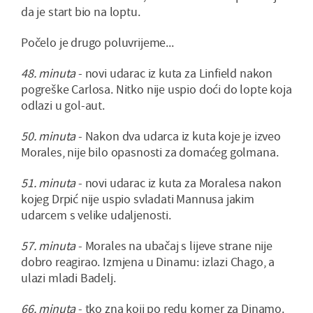
da je start bio na loptu.
Počelo je drugo poluvrijeme...
48. minuta
- novi udarac iz kuta za Linfield nakon
pogreške Carlosa. Nitko nije uspio doći do lopte koja
odlazi u gol-aut.
50. minuta
- Nakon dva udarca iz kuta koje je izveo
Morales, nije bilo opasnosti za domaćeg golmana.
51. minuta
- novi udarac iz kuta za Moralesa nakon
kojeg Drpić nije uspio svladati Mannusa jakim
udarcem s velike udaljenosti.
57. minuta
- Morales na ubačaj s lijeve strane nije
dobro reagirao. Izmjena u Dinamu: izlazi Chago, a
ulazi mladi Badelj.
66. minuta
- tko zna koji po redu korner za Dinamo.