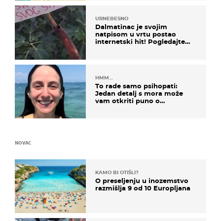
URNEBESNO
Dalmatinac je svojim
natpisom u vrtu postao
internetski hit! Pogledajte
što je napisao
HMM…
To rade samo psihopati:
Jedan detalj s mora može
vam otkriti puno o
prijateljima
NOVAC
KAMO BI OTIŠLI?
O preseljenju u inozemstvo
razmišlja 9 od 10 Europljana