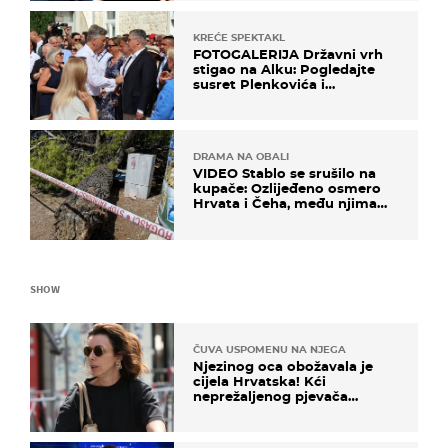
KREĆE SPEKTAKL
FOTOGALERIJA Državni vrh
stigao na Alku: Pogledajte
susret Plenkovića i
Milanovića
DRAMA NA OBALI
VIDEO Stablo se srušilo na
kupače: Ozlijeđeno osmero
Hrvata i Čeha, među njima
ima i djece
SHOW
ČUVA USPOMENU NA NJEGA
Njezinog oca obožavala je
cijela Hrvatska! Kći
neprežaljenog pjevača
projurila špicom na dva
kotača