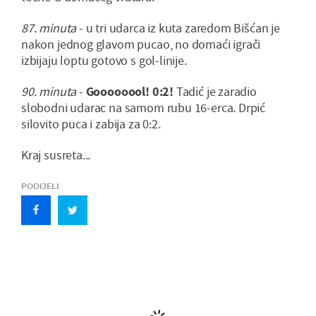
87. minuta
- u tri udarca iz kuta zaredom Bišćan je
nakon jednog glavom pucao, no domaći igrači
izbijaju loptu gotovo s gol-linije.
90. minuta
-
Goooooool! 0:2!
Tadić je zaradio
slobodni udarac na samom rubu 16-erca. Drpić
silovito puca i zabija za 0:2.
Kraj susreta...
PODIJELI