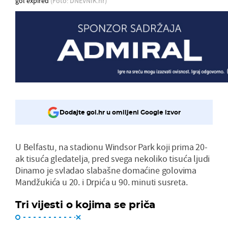
gol expired
(Foto: DNEVNIK.hr)
Dodajte gol.hr u omiljeni Google izvor
U Belfastu, na stadionu Windsor Park koji prima 20-
ak tisuća gledatelja, pred svega nekoliko tisuća ljudi
Dinamo je svladao slabašne domaćine golovima
Mandžukića u 20. i Drpića u 90. minuti susreta.
Tri vijesti o kojima se priča