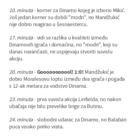
10. minuta
- korner za Dinamo kojeg je izborio Mikić.
Još jedan korner su dobili "modri", no Mandžukić
nije dobro reagirao u šesnaestercu.
17. minuta
- vidi se razlika u kvaliteti između
Dinamovih igrača i domaćina, no "modri", koji su
danas narančasti, ne uspijevaju stvoriti suvislu
akciju.
20. minuta
-
Gooooooooool! 1:0!
Mandžukić je
dobio Moralesovu loptu između dva igrača i pogađa
s 12-ak metara za vodstvo Dinama.
23. minuta
- prva suvisla akcija Linfielda, no nakon
ubačaja nije bilo prevelike brige za Butinu.
24. minuta
- slobodni udarac za Dinamo, no Balaban
puca visoko preko vrata.