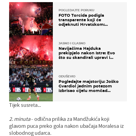
POGLEDAJTE PORUKU
FOTO Torcida podigla
transparente koji će
odjeknuti Hrvatskom:
Prozvali "moralne vertikale"
JASNO I GLASNO
Navijačima Hajduka
prekipjelo nakon Istre: Evo
što su skandirali upravi i
predsjedniku Biliću
ODUŠEVIO
Pogledajte majstoriju: Joško
Gvardiol jednim potezom
izbrisao cijelu momčad
Atletica
Tijek susreta...
2. minuta
- odlična prilika za Mandžukića koji
glavom puca preko gola nakon ubačaja Moralesa iz
slobodnog udarca.