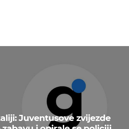
aliji: Juventusove zvijezde
 zabavu i opirale se policiji