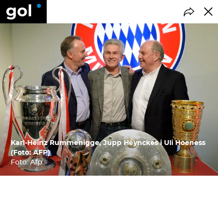
Karl-Heinz Rummenigge, Jupp Heynckes i Uli Hoeness
(Foto: AFP)
Foto: Afp