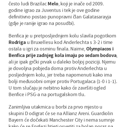
često ludi Brazilac
Melo
, koji je inače od 2009.
godine igrao za Juventus i tek je ove godine
definitivno postao punopravni član Galatasarayja
(gdje je ranije igrao na posudbi).
Benfica je u pretposljednjem kolu slavila pogotkom
Rodriga
u Bruxellesu kod Anderlechta s 3-2 i time
ostala u igri za osminu finala. Naime,
Olympiacos i
Benfica prije zadnjeg kola imaju po sedam bodova
,
ali je ipak grčki prvak u daleko boljoj poziciji. Njemu
je dovoljna pobjeda doma protiv Anderlechta u
posljednjem kolu, jer treba napomenuti kako ima
bolji međusobni omjer protiv Portugalaca (1-0 i 1-1).
U tom slučaju je nebitno kako će završiti ogled
Benfice i PSG-a na portugalskom tlu.
Zanimljiva utakmica u borbi za prvo mjesto u
skupini D odigrat će se na Allianz Areni. Guardiolin
Bayern će dočekati Manchester City i nema sumnje
kako će se Englezi htjeti osvetiti za bolan poraz na