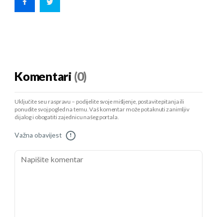
Komentari
(0)
Uključite se u raspravu – podijelite svoje mišljenje, postavite pitanja ili
ponudite svoj pogled na temu. Vaš komentar može potaknuti zanimljiv
dijalog i obogatiti zajednicu našeg portala.
Važna obavijest
!