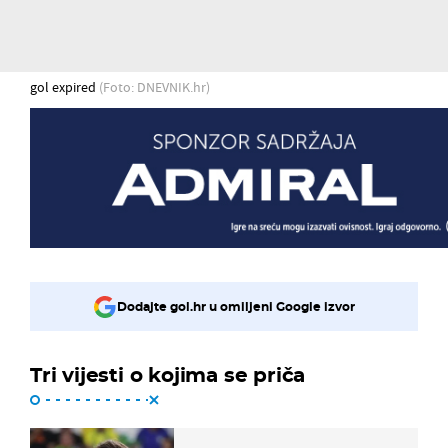
gol expired
(Foto: DNEVNIK.hr)
Dodajte gol.hr u omiljeni Google izvor
Tri vijesti o kojima se priča