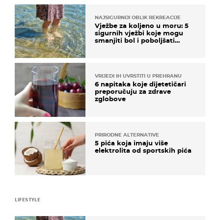
NAJSIGURNIJI OBLIK REKREACIJE
Vježbe za koljeno u moru: 5
sigurnih vježbi koje mogu
smanjiti bol i poboljšati
pokretljivost
VRIJEDI IH UVRSTITI U PREHRANU
6 napitaka koje dijetetičari
preporučuju za zdrave
zglobove
PRIRODNE ALTERNATIVE
5 pića koja imaju više
elektrolita od sportskih pića
LIFESTYLE