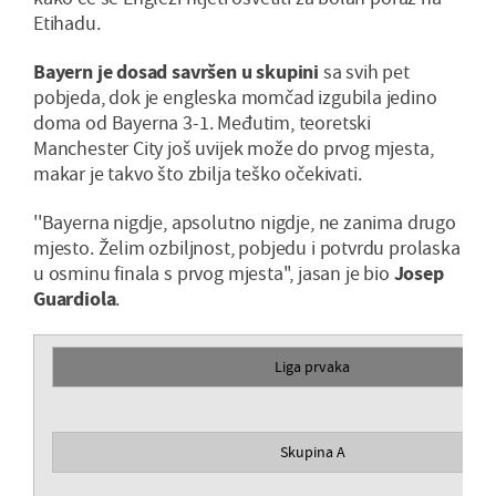
Etihadu.
Bayern je dosad savršen u skupini
sa svih pet
pobjeda, dok je engleska momčad izgubila jedino
doma od Bayerna 3-1. Međutim, teoretski
Manchester City još uvijek može do prvog mjesta,
makar je takvo što zbilja teško očekivati.
''Bayerna nigdje, apsolutno nigdje, ne zanima drugo
mjesto. Želim ozbiljnost, pobjedu i potvrdu prolaska
u osminu finala s prvog mjesta'', jasan je bio
Josep
Guardiola
.
Liga prvaka
Skupina A