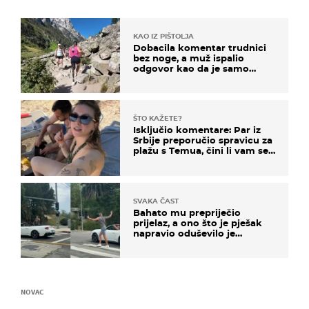
KAO IZ PIŠTOLJA
Dobacila komentar trudnici
bez noge, a muž ispalio
odgovor kao da je samo
čekao…
ŠTO KAŽETE?
Isključio komentare: Par iz
Srbije preporučio spravicu za
plažu s Temua, čini li vam se
ovo sigurnim?
SVAKA ČAST
Bahato mu prepriječio
prijelaz, a ono što je pješak
napravio oduševilo je
društvene mreže
NOVAC