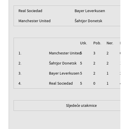
Real Sociedad
Bayer Leverkusen
Manchester United
Šahtjor Donetsk
Utk.
Pob.
Ner.
Izg.
1.
Manchester United
5
3
2
0
2.
Šahtjor Donetsk
5
2
2
1
3.
Bayer Leverkusen
5
2
1
2
4.
Real Sociedad
5
0
1
4
Sljedeće utakmice