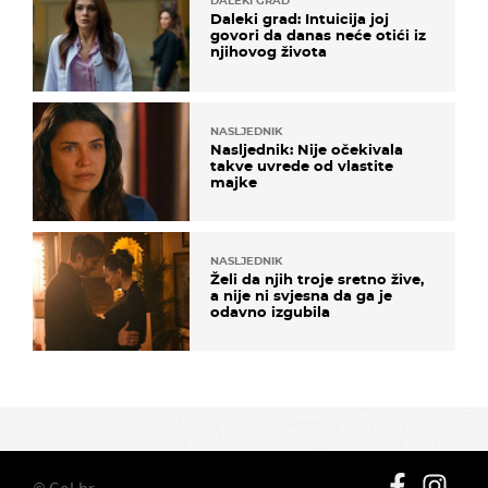
DALEKI GRAD
Daleki grad: Intuicija joj
govori da danas neće otići iz
njihovog života
NASLJEDNIK
Nasljednik: Nije očekivala
takve uvrede od vlastite
majke
NASLJEDNIK
Želi da njih troje sretno žive,
a nije ni svjesna da ga je
odavno izgubila