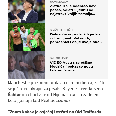
NOVI IZAZOV
Zlatko Dalić odabrao novi
posao, odlazi u jednu od
najatraktivnijih zemalja
svijeta
SLAŽE SE STOŽER
Daliću će se pridružiti jedan
od omiljenih Vatrenih,
pomoćnici i dalje dvoje oko
ponude
SVE OBJAVIO
VIDEO Australac ošišao
Modrića i pokazao novu
Lukinu frizuru
Manchester je izborio prolaz u osminu finala, za što
se još bore ukrajinski prvak i Bayer iz Leverkusena.
Šahtar
ima bod više od Nijemaca koji u zadnjem
kolu gostuju kod Real Sociedada.
''
Znam kakav je osjećaj istrčati na Old Traffordu
,