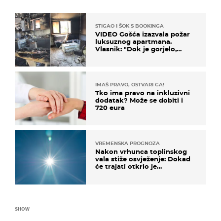
STIGAO I ŠOK S BOOKINGA
VIDEO Gošća izazvala požar
luksuznog apartmana.
Vlasnik: "Dok je gorjelo,
smijali su se, pili i pokazivali
mi srednji prst"
IMAŠ PRAVO, OSTVARI GA!
Tko ima pravo na inkluzivni
dodatak? Može se dobiti i
720 eura
VREMENSKA PROGNOZA
Nakon vrhunca toplinskog
vala stiže osvježenje: Dokad
će trajati otkrio je
meteorolog
SHOW