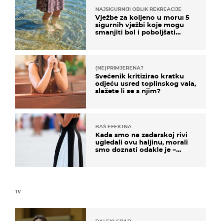
NAJSIGURNIJI OBLIK REKREACIJE
Vježbe za koljeno u moru: 5
sigurnih vježbi koje mogu
smanjiti bol i poboljšati
pokretljivost
(NE)PRIMJERENA?
Svećenik kritizirao kratku
odjeću usred toplinskog vala,
slažete li se s njim?
BAŠ EFEKTNA
Kada smo na zadarskoj rivi
ugledali ovu haljinu, morali
smo doznati odakle je –
košta samo 18 eura
TV