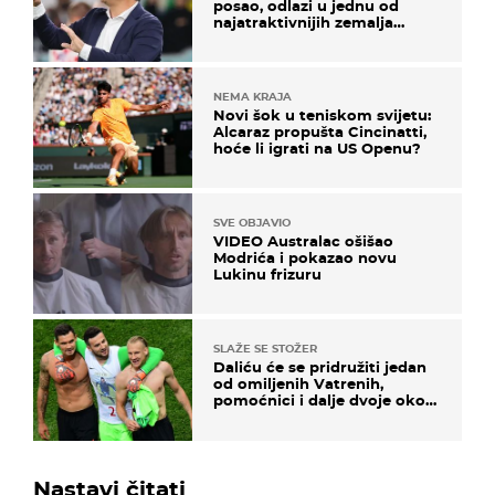
posao, odlazi u jednu od
najatraktivnijih zemalja
svijeta
NEMA KRAJA
Novi šok u teniskom svijetu:
Alcaraz propušta Cincinatti,
hoće li igrati na US Openu?
SVE OBJAVIO
VIDEO Australac ošišao
Modrića i pokazao novu
Lukinu frizuru
SLAŽE SE STOŽER
Daliću će se pridružiti jedan
od omiljenih Vatrenih,
pomoćnici i dalje dvoje oko
ponude
Nastavi čitati