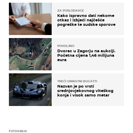
ZA POSLODAVCE
Kako ispravno dati nekome
otkaz i izbjeći najčešće
pogreške te sudske sporove
POVOLJNO
Dvorac u Zagorju na aukciji.
Početna cijena 1,46 milijuna
eura
TREĆI UNIKATNI BUGATTI
Nazvan je po vrsti
srednjovjekovnog viteškog
konja i visok samo metar
PUTOVANJA