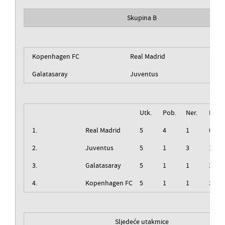
Skupina B
Kopenhagen FC
Real Madrid
Galatasaray
Juventus
Utk.
Pob.
Ner.
Izg.
1.
Real Madrid
5
4
1
0
2.
Juventus
5
1
3
1
3.
Galatasaray
5
1
1
3
4.
Kopenhagen FC
5
1
1
3
Sljedeće utakmice