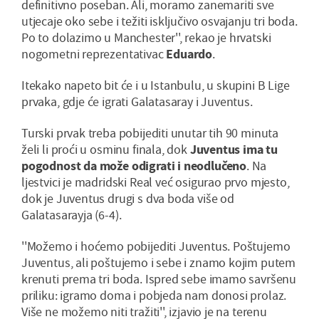
definitivno poseban. Ali, moramo zanemariti sve
utjecaje oko sebe i težiti isključivo osvajanju tri boda.
Po to dolazimo u Manchester'', rekao je hrvatski
nogometni reprezentativac
Eduardo
.
Itekako napeto bit će i u Istanbulu, u skupini B Lige
prvaka, gdje će igrati Galatasaray i Juventus.
Turski prvak treba pobijediti unutar tih 90 minuta
želi li proći u osminu finala, dok
Juventus ima tu
pogodnost da može odigrati i neodlučeno
. Na
ljestvici je madridski Real već osigurao prvo mjesto,
dok je Juventus drugi s dva boda više od
Galatasarayja (6-4).
''Možemo i hoćemo pobijediti Juventus. Poštujemo
Juventus, ali poštujemo i sebe i znamo kojim putem
krenuti prema tri boda. Ispred sebe imamo savršenu
priliku: igramo doma i pobjeda nam donosi prolaz.
Više ne možemo niti tražiti'', izjavio je na terenu