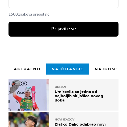
1500 znakova preostalo
Prijavite se
AKTUALNO
NAJČITANIJE
NAJKOMENTI
ODLAZI
Umirovila se jedna od
najboljih skijašica novog
doba
NOVI IZAZOV
Zlatko Dalić odabrao novi