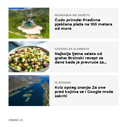
NAJMANJA NA SVIJETU
Čudo prirode: Predivna
pješčana plaža na 100 metara
od mora
GOTOVO ZA 15 MINUTA
Najbolja ljetna salata od
graha: Brzinski recept za
dane kada je prevruće za
kuhanje
15 PITANJA
Kviz općeg znanja: Za one
pred kojima se i Google može
sakriti
ZDRAVLJE