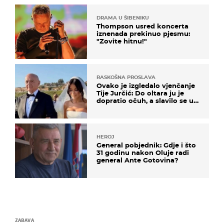
DRAMA U ŠIBENIKU
Thompson usred koncerta
iznenada prekinuo pjesmu:
"Zovite hitnu!"
RASKOŠNA PROSLAVA
Ovako je izgledalo vjenčanje
Tije Jurčić: Do oltara ju je
dopratio očuh, a slavilo se uz
Olivera i Rozgu
HEROJ
General pobjednik: Gdje i što
31 godinu nakon Oluje radi
general Ante Gotovina?
ZABAVA