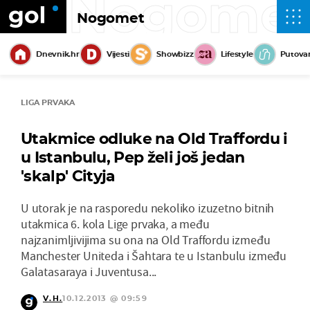
Nogome
Nogomet
Dnevnik.hr
Vijesti
Showbizz
Lifestyle
Putova
LIGA PRVAKA
Utakmice odluke na Old Traffordu i
u Istanbulu, Pep želi još jedan
'skalp' Cityja
U utorak je na rasporedu nekoliko izuzetno bitnih
utakmica 6. kola Lige prvaka, a među
najzanimljivijima su ona na Old Traffordu između
Manchester Uniteda i Šahtara te u Istanbulu između
Galatasaraya i Juventusa...
V.H.
10.12.2013 @ 09:59