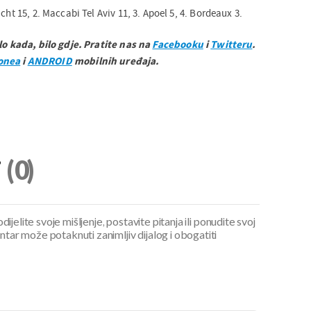
cht 15, 2. Maccabi Tel Aviv 11, 3. Apoel 5, 4. Bordeaux 3.
ilo kada, bilo gdje. Pratite nas na
Facebooku
i
Twitteru
.
onea
i
ANDROID
mobilnih uređaja.
i
(0)
ijelite svoje mišljenje, postavite pitanja ili ponudite svoj
ar može potaknuti zanimljiv dijalog i obogatiti