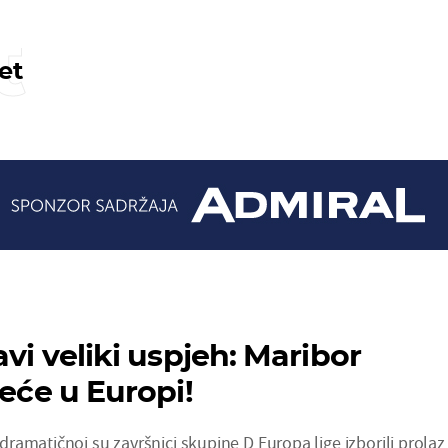
t
et
avi veliki uspjeh: Maribor
jeće u Europi!
amatičnoj su završnici skupine D Europa lige izborili prolaz