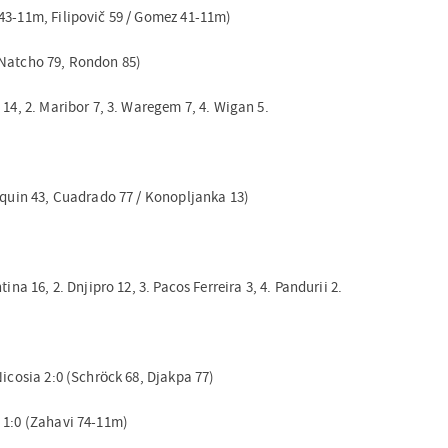
43-11m, Filipovič 59 / Gomez 41-11m)
(Natcho 79, Rondon 85)
 14, 2. Maribor 7, 3. Waregem 7, 4. Wigan 5.
oaquin 43, Cuadrado 77 / Konopljanka 13)
ina 16, 2. Dnjipro 12, 3. Pacos Ferreira 3, 4. Pandurii 2.
Nicosia 2:0 (Schröck 68, Djakpa 77)
 1:0 (Zahavi 74-11m)