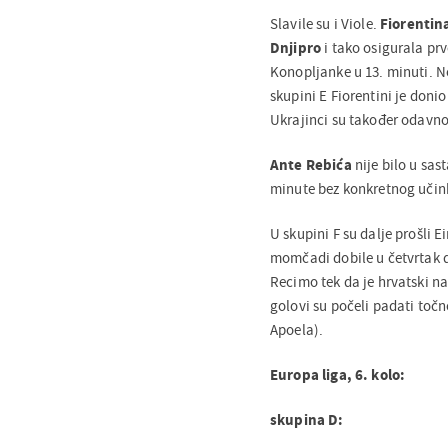
Slavile su i Viole.
Fiorentina
Dnjipro
i tako osigurala prv
Konopljanke u 13. minuti. No
skupini E Fiorentini je doni
Ukrajinci su također odavno 
Ante Rebića
nije bilo u sas
minute bez konkretnog učin
U skupini F su dalje prošli E
momčadi dobile u četvrtak d
Recimo tek da je hrvatski 
golovi su počeli padati točn
Apoela).
Europa liga, 6. kolo:
skupina D: