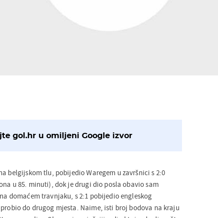
te gol.hr u omiljeni Google izvor
na belgijskom tlu, pobijedio Waregem u završnici s 2:0
ona u 85. minuti), dok je drugi dio posla obavio sam
, na domaćem travnjaku, s 2:1 pobijedio engleskog
 probio do drugog mjesta. Naime, isti broj bodova na kraju