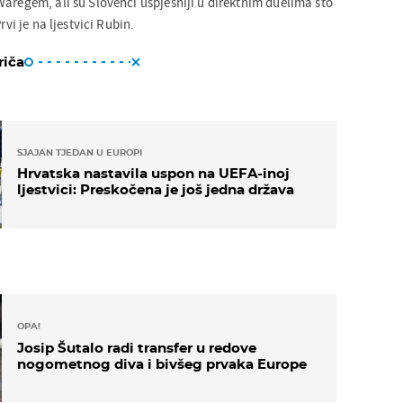
Waregem, ali su Slovenci uspješniji u direktnim duelima što
rvi je na ljestvici Rubin.
riča
SJAJAN TJEDAN U EUROPI
Hrvatska nastavila uspon na UEFA-inoj
ljestvici: Preskočena je još jedna država
OPA!
Josip Šutalo radi transfer u redove
nogometnog diva i bivšeg prvaka Europe