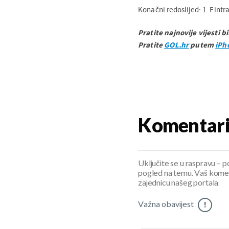
Konačni redoslijed: 1. Eintra
Pratite najnovije vijesti b
Pratite
GOL.hr
putem
iPh
Komentar
Uključite se u raspravu – pod
pogled na temu. Vaš koment
zajednicu našeg portala.
Važna obavijest
!