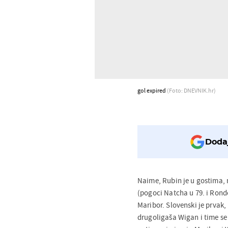
gol expired
(Foto: DNEVNIK.hr)
Dodaj
Naime, Rubin je u gostima, 
(pogoci Natcha u 79. i Rond
Maribor. Slovenski je prvak
drugoligaša Wigan i time se