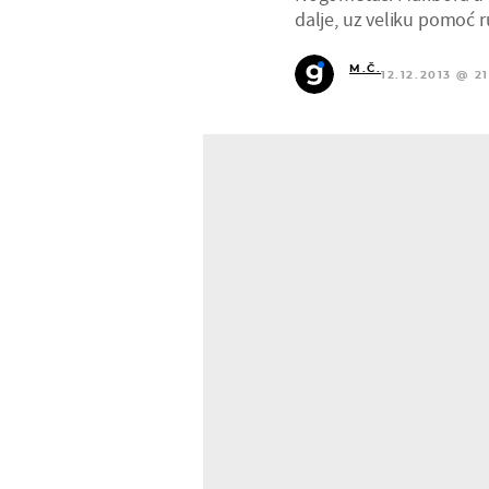
dalje, uz veliku pomoć 
M.Č.
12.12.2013 @ 21