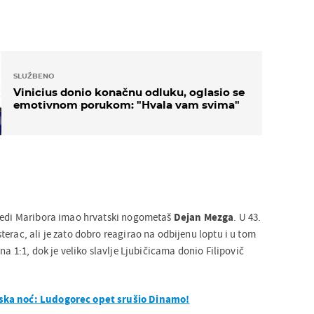
SLUŽBENO
Vinicius donio konačnu odluku, oglasio se
emotivnom porukom: "Hvala vam svima"
bjedi Maribora imao hrvatski nogometaš
Dejan Mezga
. U 43.
erac, ali je zato dobro reagirao na odbijenu loptu i u tom
na 1:1, dok je veliko slavlje Ljubičicama donio Filipovič
ska noć: Ludogorec opet srušio Dinamo!