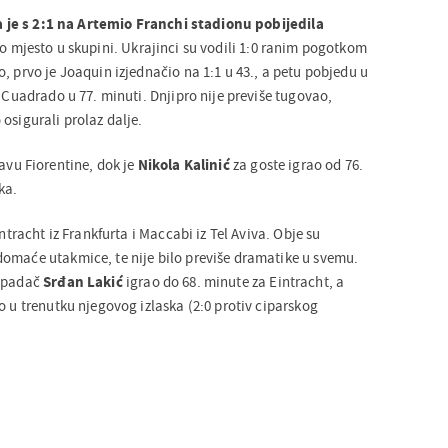
 je s 2:1 na Artemio Franchi stadionu pobijedila
o mjesto u skupini. Ukrajinci su vodili 1:0 ranim pogotkom
, prvo je Joaquin izjednačio na 1:1 u 43., a petu pobjedu u
o Cuadrado u 77. minuti. Dnjipro nije previše tugovao,
osigurali prolaz dalje.
tavu Fiorentine, dok je
Nikola Kalinić
za goste igrao od 76.
ka.
intracht iz Frankfurta i Maccabi iz Tel Aviva. Obje su
omaće utakmice, te nije bilo previše dramatike u svemu.
napadač
Srđan Lakić
igrao do 68. minute za Eintracht, a
o u trenutku njegovog izlaska (2:0 protiv ciparskog