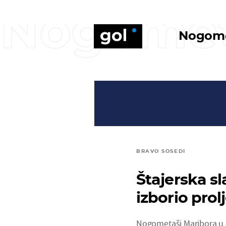
Nogome
Nogom
BRAVO SOSEDI
Štajerska sl
izborio prol
Nogometaši Maribora u dr