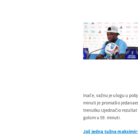
Inače, važnu je ulogu u po
minuti je promašio jedanaest
trenutku izjednačio rezultat 
golom u 59. minuti.
Još jedna tužna maksimir