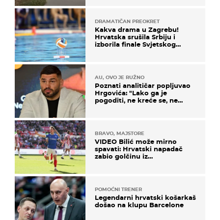
DRAMATIČAN PREOKRET
Kakva drama u Zagrebu!
Hrvatska srušila Srbiju i
izborila finale Svjetskog
prvenstva
AU, OVO JE RUŽNO
Poznati analitičar popljuvao
Hrgovića: "Lako ga je
pogoditi, ne kreće se, ne
koristi noge..."
BRAVO, MAJSTORE
VIDEO Bilić može mirno
spavati: Hrvatski napadač
zabio golčinu iz
dalekometnog voleja, ali je
ispao iz Carabao Cupa
POMOĆNI TRENER
Legendarni hrvatski košarkaš
došao na klupu Barcelone