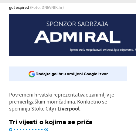
gol expired
(Foto: DNEVNIK.hr)
Dodajte gol.hr u omiljeni Google izvor
Povremeni hrvatski reprezentativac zanimljiv je
premierligaškim momčadima. Konkretno se
spominju Stoke City i
Liverpool
.
Tri vijesti o kojima se priča