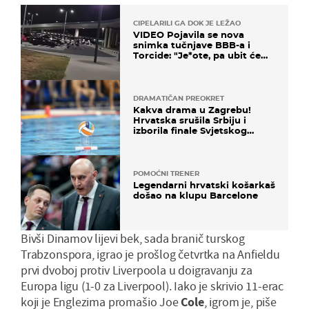
CIPELARILI GA DOK JE LEŽAO
VIDEO Pojavila se nova
snimka tučnjave BBB-a i
Torcide: "Je*ote, pa ubit će
ga!"
DRAMATIČAN PREOKRET
Kakva drama u Zagrebu!
Hrvatska srušila Srbiju i
izborila finale Svjetskog
prvenstva
POMOĆNI TRENER
Legendarni hrvatski košarkaš
došao na klupu Barcelone
Bivši Dinamov lijevi bek, sada branič turskog
Trabzonspora, igrao je prošlog četvrtka na Anfieldu
prvi dvoboj protiv Liverpoola u doigravanju za
Europa ligu (1-0 za Liverpool). Iako je skrivio 11-erac
koji je Englezima promašio Joe
Cole
, igrom je, piše