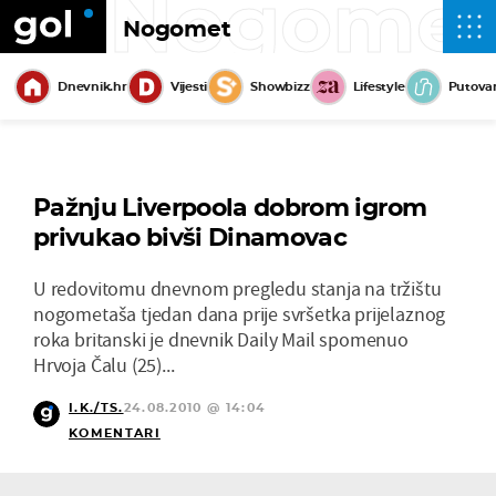
Nogome
Nogomet
Dnevnik.hr
Vijesti
Showbizz
Lifestyle
Putova
Pažnju Liverpoola dobrom igrom
privukao bivši Dinamovac
U redovitomu dnevnom pregledu stanja na tržištu
nogometaša tjedan dana prije svršetka prijelaznog
roka britanski je dnevnik Daily Mail spomenuo
Hrvoja Čalu (25)...
I.K./TS.
24.08.2010 @ 14:04
KOMENTARI