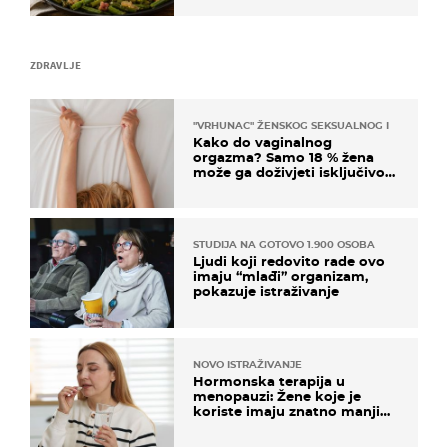
ZDRAVLJE
"VRHUNAC" ŽENSKOG SEKSUALNOG ISKUSTVA
Kako do vaginalnog
orgazma? Samo 18 % žena
može ga doživjeti isključivo
na ovaj način
STUDIJA NA GOTOVO 1.900 OSOBA
Ljudi koji redovito rade ovo
imaju “mlađi” organizam,
pokazuje istraživanje
NOVO ISTRAŽIVANJE
Hormonska terapija u
menopauzi: Žene koje je
koriste imaju znatno manji
rizik od ovoga