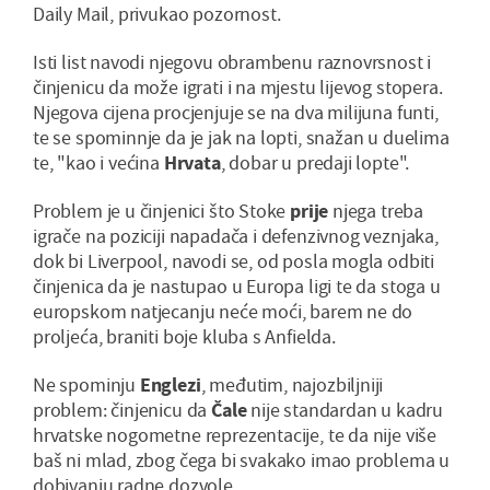
Daily Mail, privukao pozornost.
Isti list navodi njegovu obrambenu raznovrsnost i
činjenicu da može igrati i na mjestu lijevog stopera.
Njegova cijena procjenjuje se na dva milijuna funti,
te se spominnje da je jak na lopti, snažan u duelima
te, "kao i većina
Hrvata
, dobar u predaji lopte".
Problem je u činjenici što Stoke
prije
njega treba
igrače na poziciji napadača i defenzivnog veznjaka,
dok bi Liverpool, navodi se, od posla mogla odbiti
činjenica da je nastupao u Europa ligi te da stoga u
europskom natjecanju neće moći, barem ne do
proljeća, braniti boje kluba s Anfielda.
Ne spominju
Englezi
, međutim, najozbiljniji
problem: činjenicu da
Čale
nije standardan u kadru
hrvatske nogometne reprezentacije, te da nije više
baš ni mlad, zbog čega bi svakako imao problema u
dobivanju radne dozvole.