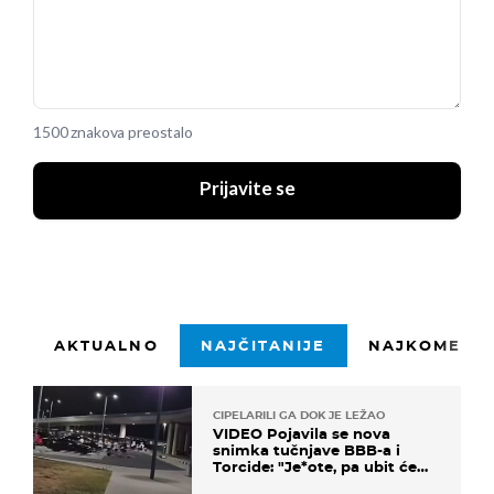
1500 znakova preostalo
Prijavite se
AKTUALNO
NAJČITANIJE
NAJKOMENTI
CIPELARILI GA DOK JE LEŽAO
VIDEO Pojavila se nova
snimka tučnjave BBB-a i
Torcide: "Je*ote, pa ubit će
ga!"