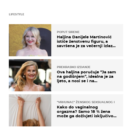
LIFESTYLE
POPUT SIRENE
Haljina Danijele Martinović
ističe ženstvenu figuru, a
savršena je za večernji izlazak
na moru
PREKRASNO IZDANJE
Ova haljina poručuje “Ja sam
na godišnjem”, idealna je za
ljeto, a nosi se i na
zagrebačkoj špici
"VRHUNAC" ŽENSKOG SEKSUALNOG ISKUSTVA
Kako do vaginalnog
orgazma? Samo 18 % žena
može ga doživjeti isključivo
na ovaj način