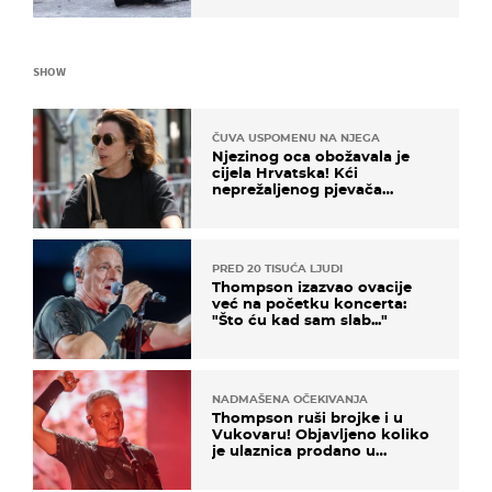
SHOW
ČUVA USPOMENU NA NJEGA
Njezinog oca obožavala je
cijela Hrvatska! Kći
neprežaljenog pjevača
projurila špicom na dva
kotača
PRED 20 TISUĆA LJUDI
Thompson izazvao ovacije
već na početku koncerta:
"Što ću kad sam slab..."
NADMAŠENA OČEKIVANJA
Thompson ruši brojke i u
Vukovaru! Objavljeno koliko
je ulaznica prodano u
kratkom vremenu