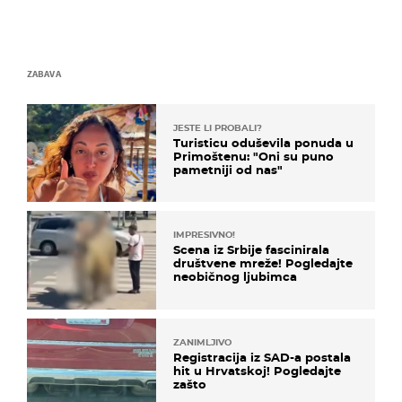
ZABAVA
JESTE LI PROBALI?
Turisticu oduševila ponuda u
Primoštenu: "Oni su puno
pametniji od nas"
IMPRESIVNO!
Scena iz Srbije fascinirala
društvene mreže! Pogledajte
neobičnog ljubimca
ZANIMLJIVO
Registracija iz SAD-a postala
hit u Hrvatskoj! Pogledajte
zašto