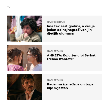
TV
DALEKI GRAD
Ima tek šest godina, a već je
jedan od najnagrađivanijih
dječjih glumaca
NASLJEDNIK
ANKETA: Koju ženu bi Serhat
trebao izabrati?
NASLJEDNIK
Rade mu iza leđa, a on toga
nije svjestan