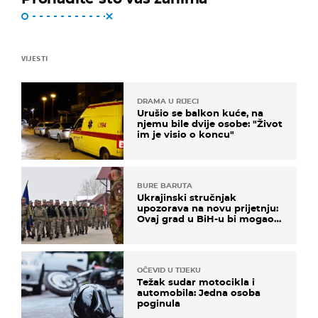
VIJESTI
DRAMA U RIJECI
Urušio se balkon kuće, na
njemu bile dvije osobe: "Život
im je visio o koncu"
BURE BARUTA
Ukrajinski stručnjak
upozorava na novu prijetnju:
Ovaj grad u BiH-u bi mogao
biti žarište
OČEVID U TIJEKU
Težak sudar motocikla i
automobila: Jedna osoba
poginula