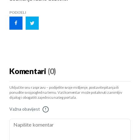
PODIJELI
Komentari
(0)
Uključite se u raspravu – podijelite svoje mišljenje, postavite pitanja ili
ponudite svoj pogled na temu. Vaš komentar može potaknuti zanimljiv
dijalog i obogatiti zajednicu našeg portala.
Važna obavijest
!