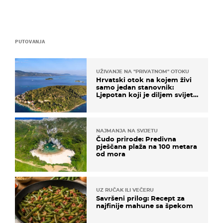
PUTOVANJA
UŽIVANJE NA "PRIVATNOM" OTOKU
Hrvatski otok na kojem živi
samo jedan stanovnik:
Ljepotan koji je diljem svijeta
poznat po svojem "bijelom
zlatu"
NAJMANJA NA SVIJETU
Čudo prirode: Predivna
pješčana plaža na 100 metara
od mora
UZ RUČAK ILI VEČERU
Savršeni prilog: Recept za
najfinije mahune sa špekom