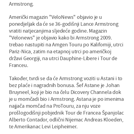
Armstrong.
Američki magazin "VeloNews" objavio je u
ponedjeljak da će se 36-godišnji Lance Armstrong
vratiti natjecanjima sljedeće godine. Magazin
"Velonews" je objavio kako bi Armstrong 2009.
trebao nastupiti na Amgen Touru po Kaliforniji, utrci
Pariz-Nica, zatim na etapnoj utrci po američkoj
državi Georgiji, na utrci Dauphine-Libere i Tour de
Franceu.
Također, tvrdi se da će Armstrong voziti u Astani i to
bez plaće i nagradnih bonusa. Šef Astane je Johan
Bruyneel, koji je bio na čelu Dicovery Channela dok
je u momčadi bio i Armstrong. Astana je po imenima
najjača momčad na ProTouru, za nju voze
prošlogodišnji pobjednik Tour de Francea Španjolac
Alberto Contador, odlični Nijemac Andreas Kloeden,
te Amerikanac Levi Leipheimer.