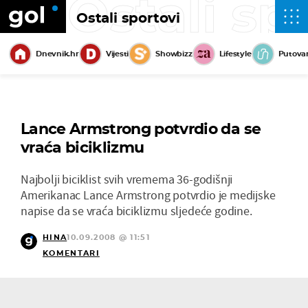
Ostali sp
Ostali sportovi
Dnevnik.hr
Vijesti
Showbizz
Lifestyle
Putova
Lance Armstrong potvrdio da se
vraća biciklizmu
Najbolji biciklist svih vremema 36-godišnji
Amerikanac Lance Armstrong potvrdio je medijske
napise da se vraća biciklizmu sljedeće godine.
HINA
10.09.2008 @ 11:51
KOMENTARI