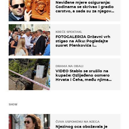
Neviđene mjere osiguranja:
Godinama se skrivao i gradio
carstvo, a sada su za njegovo
izručenje naručili posebno
vozilo
KREĆE SPEKTAKL
FOTOGALERIJA Državni vrh
stigao na Alku: Pogledajte
susret Plenkovića i
Milanovića
DRAMA NA OBALI
VIDEO Stablo se srušilo na
kupače: Ozlijeđeno osmero
Hrvata i Čeha, među njima
ima i djece
SHOW
ČUVA USPOMENU NA NJEGA
Njezinog oca obožavala je