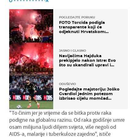
POGLEDAJTE PORUKU
FOTO Torcida podigla
transparente koji će
odjeknuti Hrvatskom:
Prozvali "moralne vertikale"
JASNO I GLASNO
Navijačima Hajduka
prekipjelo nakon Istre: Evo
što su skandirali upravi i
predsjedniku Biliću
ODUŠEVIO
Pogledajte majstoriju: Joško
Gvardiol jednim potezom
izbrisao cijelu momčad
Atletica
"To činim jer je vrijeme da se bitka protiv raka
podigne na globalnu razinu. Od raka godišnje umre
osam milijuna ljudi diljem svijeta, više negoli od
AIDS-a, malarije i tuberkuloze zajedno", ističe