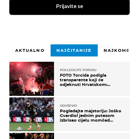
Prijavite se
AKTUALNO
NAJČITANIJE
NAJKOMENTI
POGLEDAJTE PORUKU
FOTO Torcida podigla
transparente koji će
odjeknuti Hrvatskom:
Prozvali "moralne vertikale"
ODUŠEVIO
Pogledajte majstoriju: Joško
Gvardiol jednim potezom
izbrisao cijelu momčad
Atletica