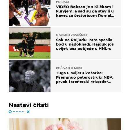
POLJACI...
VIDEO Boksao je s Kličkom i
Furyjem, a sad su ga stavili u
kavez sa šestoricom Roma!
Pogledajte kako je završilo
U SAMOJ ZAVRŠNICI
Šok na Poljudu: Istra spasila
bod u nadoknadi, Hajduk još
uvijek bez pobjede u HNL-u
POČIVAO U MIRU
Tuga u svijetu košarke:
Preminuo peterostruki NBA
prvak i trenerski rekorder
lige
Nastavi čitati