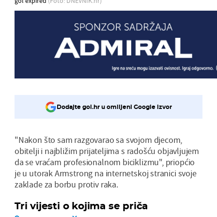
gol expired
(Foto: DNEVNIK.hr)
Dodajte gol.hr u omiljeni Google izvor
"Nakon što sam razgovarao sa svojom djecom,
obitelji i najbližim prijateljima s radošću objavljujem
da se vraćam profesionalnom biciklizmu", priopćio
je u utorak Armstrong na internetskoj stranici svoje
zaklade za borbu protiv raka.
Tri vijesti o kojima se priča