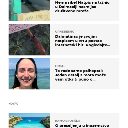
Nema ribe! Natpis na tržnici
u Dalmaciji nasmijao
društvene mreže
URNEBESNO
Dalmatinac je svojim
natpisom u vrtu postao
internetski hit! Pogledajte
što je napisao
HMM…
To rade samo psihopati:
Jedan detalj s mora može
vam otkriti puno o
prijateljima
NOVAC
KAMO BI OTIŠLI?
O preseljenju u inozemstvo