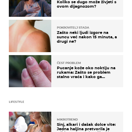
Koliko se dugo može živjeti s
ovom dijagnozom?
POKROVITELJ STADA
Zašto neki ljudi izgore na
suncu već nakon 15 minuta, a
drugi ne?
ČEST PROBLEM
Pucanje kože oko noktiju na
rukama: Zašto se problem
stalno vraća i kako ga
zaustaviti?
LIFESTYLE
MIKROTREND
Sinj, alkari i dašak dolce vite:
Jedna haljina pretvorila je