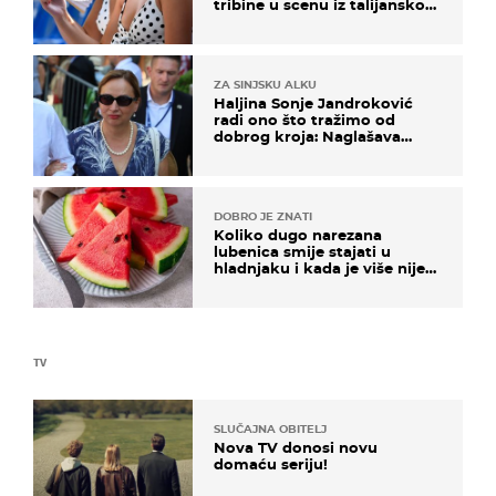
tribine u scenu iz talijanskog
filma
ZA SINJSKU ALKU
Haljina Sonje Jandroković
radi ono što tražimo od
dobrog kroja: Naglašava
struk, a sada je i na sniženju
DOBRO JE ZNATI
Koliko dugo narezana
lubenica smije stajati u
hladnjaku i kada je više nije
sigurno jesti?
TV
SLUČAJNA OBITELJ
Nova TV donosi novu
domaću seriju!