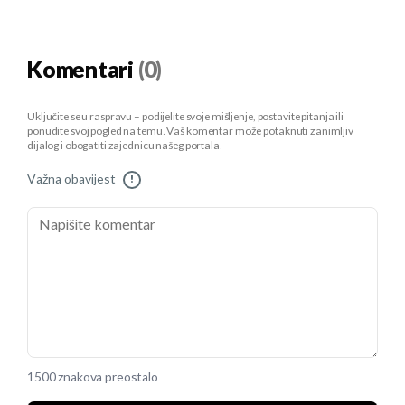
Komentari
(0)
Uključite se u raspravu – podijelite svoje mišljenje, postavite pitanja ili
ponudite svoj pogled na temu. Vaš komentar može potaknuti zanimljiv
dijalog i obogatiti zajednicu našeg portala.
Važna obavijest
!
1500 znakova preostalo