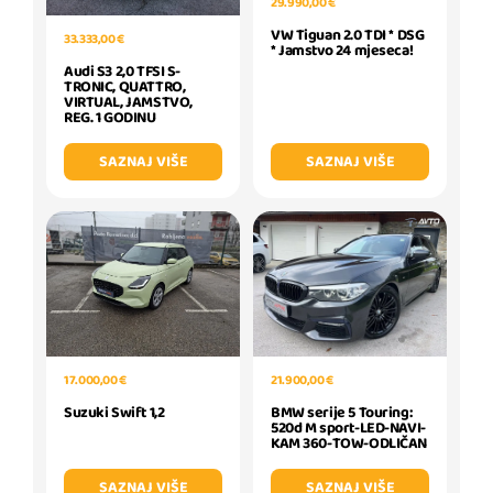
29.990,00 €
VW Tiguan 2.0 TDI * DSG
33.333,00 €
* Jamstvo 24 mjeseca!
Audi S3 2,0 TFSI S-
TRONIC, QUATTRO,
VIRTUAL, JAMSTVO,
REG. 1 GODINU
SAZNAJ VIŠE
SAZNAJ VIŠE
21.900,00 €
17.000,00 €
BMW serije 5 Touring:
Suzuki Swift 1,2
520d M sport-LED-NAVI-
KAM 360-TOW-ODLIČAN
SAZNAJ VIŠE
SAZNAJ VIŠE