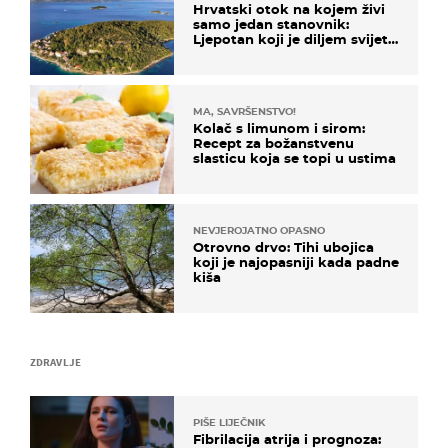
Hrvatski otok na kojem živi
samo jedan stanovnik:
Ljepotan koji je diljem svijeta
poznat po svojem "bijelom
zlatu"
MA, SAVRŠENSTVO!
Kolač s limunom i sirom:
Recept za božanstvenu
slasticu koja se topi u ustima
NEVJEROJATNO OPASNO
Otrovno drvo: Tihi ubojica
koji je najopasniji kada padne
kiša
ZDRAVLJE
PIŠE LIJEČNIK
Fibrilacija atrija i prognoza: