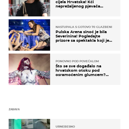
cijela Hrvatska! Kći
neprežaljenog pjevača
projurila špicom na dva
kotača
NASTUPALA S GOTOVO 70 GLAZBENIKA
Pulska Arena sinoć je bila
Severinina! Pogledajte
prizore sa spektakla koji je
rasprodan mjesec dana ranije
PONOVNO POD POVEĆALOM
Što se sve događalo na
hrvatskom otoku pod
osramoćenim glumcem?
Bizarni prizori i danas
izazivaju nevjericu
ZABAVA
URNEBESNO