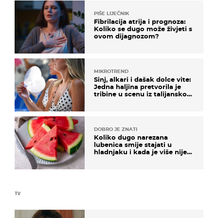
PIŠE LIJEČNIK
Fibrilacija atrija i prognoza:
Koliko se dugo može živjeti s
ovom dijagnozom?
MIKROTREND
Sinj, alkari i dašak dolce vite:
Jedna haljina pretvorila je
tribine u scenu iz talijanskog
filma
DOBRO JE ZNATI
Koliko dugo narezana
lubenica smije stajati u
hladnjaku i kada je više nije
sigurno jesti?
TV