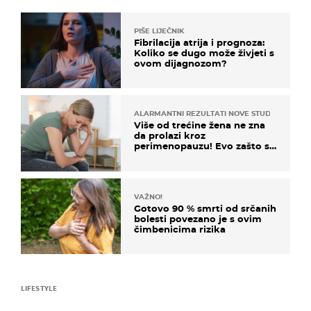
PIŠE LIJEČNIK
Fibrilacija atrija i prognoza:
Koliko se dugo može živjeti s
ovom dijagnozom?
ALARMANTNI REZULTATI NOVE STUDIJE
Više od trećine žena ne zna
da prolazi kroz
perimenopauzu! Evo zašto su
simptomi toliko zbunjujući
VAŽNO!
Gotovo 90 % smrti od srčanih
bolesti povezano je s ovim
čimbenicima rizika
LIFESTYLE