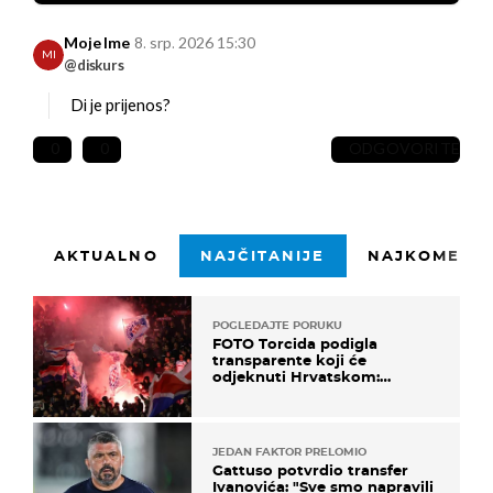
Moje Ime
8. srp. 2026 15:30
MI
@diskurs
Di je prijenos?
0
0
ODGOVORITE
AKTUALNO
NAJČITANIJE
NAJKOMENTI
POGLEDAJTE PORUKU
FOTO Torcida podigla
transparente koji će
odjeknuti Hrvatskom:
Prozvali "moralne vertikale"
JEDAN FAKTOR PRELOMIO
Gattuso potvrdio transfer
Ivanovića: "Sve smo napravili