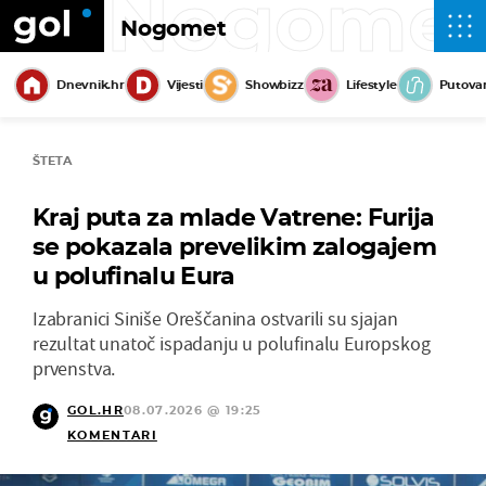
Nogome
Nogomet
Dnevnik.hr
Vijesti
Showbizz
Lifestyle
Putova
ŠTETA
Kraj puta za mlade Vatrene: Furija
se pokazala prevelikim zalogajem
u polufinalu Eura
Izabranici Siniše Oreščanina ostvarili su sjajan
rezultat unatoč ispadanju u polufinalu Europskog
prvenstva.
GOL.HR
08.07.2026 @ 19:25
KOMENTARI