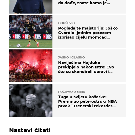
da dođe, znate kamo je
otišao..."
ODUŠEVIO
Pogledajte majstoriju: Joško
Gvardiol jednim potezom
izbrisao cijelu momčad
Atletica
JASNO I GLASNO
Navijačima Hajduka
prekipjelo nakon Istre: Evo
što su skandirali upravi i
predsjedniku Biliću
POČIVAO U MIRU
Tuga u svijetu košarke:
Preminuo peterostruki NBA
prvak i trenerski rekorder
lige
Nastavi čitati