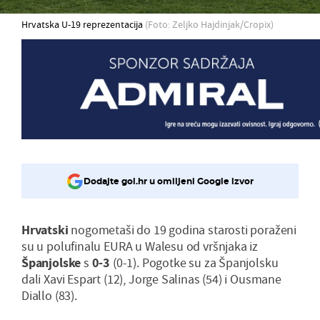
Hrvatska U-19 reprezentacija
(Foto: Zeljko Hajdinjak/Cropix)
Dodajte gol.hr u omiljeni Google izvor
Hrvatski
nogometaši do 19 godina starosti poraženi
su u polufinalu EURA u Walesu od vršnjaka iz
Španjolske
s
0-3
(0-1). Pogotke su za Španjolsku
dali Xavi Espart (12), Jorge Salinas (54) i Ousmane
Diallo (83).