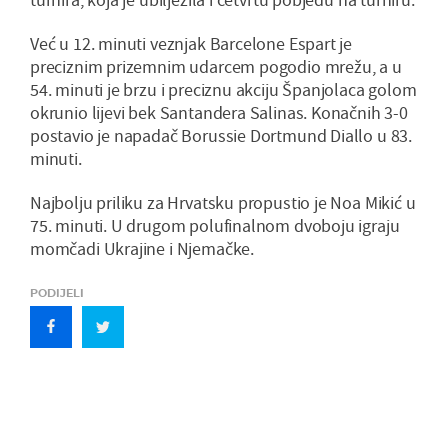
Već u 12. minuti veznjak Barcelone Espart je
preciznim prizemnim udarcem pogodio mrežu, a u
54. minuti je brzu i preciznu akciju Španjolaca golom
okrunio lijevi bek Santandera Salinas. Konačnih 3-0
postavio je napadač Borussie Dortmund Diallo u 83.
minuti.
Najbolju priliku za Hrvatsku propustio je Noa Mikić u
75. minuti. U drugom polufinalnom dvoboju igraju
momčadi Ukrajine i Njemačke.
PODIJELI