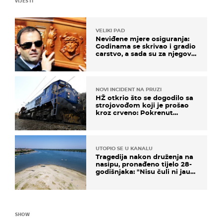
VIJESTI
VELIKI PAD
Neviđene mjere osiguranja:
Godinama se skrivao i gradio
carstvo, a sada su za njegovo
izručenje naručili posebno
vozilo
NOVI INCIDENT NA PRUZI
HŽ otkrio što se dogodilo sa
strojovođom koji je prošao
kroz crveno: Pokrenut
inspekcijski nadzor
UTOPIO SE U KANALU
Tragedija nakon druženja na
nasipu, pronađeno tijelo 28-
godišnjaka: "Nisu čuli ni jauk
ni poziv upomoć"
SHOW