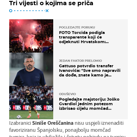
Tri vijesti o kojima se priča
POGLEDAJTE PORUKU
FOTO Torcida podigla
transparente koji će
odjeknuti Hrvatskom:
Prozvali "moralne vertikale"
JEDAN FAKTOR PRELOMIO
Gattuso potvrdio transfer
Ivanovića: "Sve smo napravili
da dođe, znate kamo je
otišao..."
ODUŠEVIO
Pogledajte majstoriju: Joško
Gvardiol jednim potezom
izbrisao cijelu momčad
Atletica
Izabranici
Siniše
Oreščanina
nisu uspjeli iznenaditi
favoriziranu Španjolsku, ponajbolju momčad
turnira, koja je ubilježila i četvrtu pobjedu na turniru.