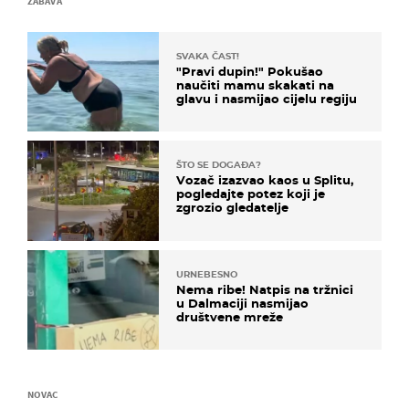
ZABAVA
SVAKA ČAST!
"Pravi dupin!" Pokušao
naučiti mamu skakati na
glavu i nasmijao cijelu regiju
ŠTO SE DOGAĐA?
Vozač izazvao kaos u Splitu,
pogledajte potez koji je
zgrozio gledatelje
URNEBESNO
Nema ribe! Natpis na tržnici
u Dalmaciji nasmijao
društvene mreže
NOVAC