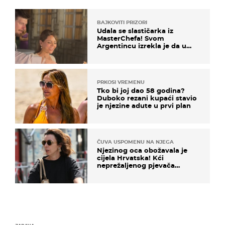
BAJKOVITI PRIZORI
Udala se slastičarka iz
MasterChefa! Svom
Argentincu izrekla je da u
rodnoj Hercegovini
PRKOSI VREMENU
Tko bi joj dao 58 godina?
Duboko rezani kupaći stavio
je njezine adute u prvi plan
ČUVA USPOMENU NA NJEGA
Njezinog oca obožavala je
cijela Hrvatska! Kći
neprežaljenog pjevača
projurila špicom na dva
kotača