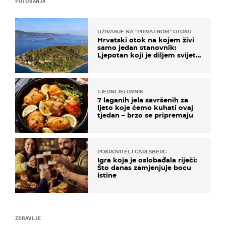
PUTOVANJA
UŽIVANJE NA "PRIVATNOM" OTOKU
Hrvatski otok na kojem živi
samo jedan stanovnik:
Ljepotan koji je diljem svijeta
poznat po svojem "bijelom
zlatu"
TJEDNI JELOVNIK
7 laganih jela savršenih za
ljeto koje ćemo kuhati ovaj
tjedan – brzo se pripremaju
POKROVITELJ CARLSBERG
Igra koja je oslobađala riječi:
Što danas zamjenjuje bocu
istine
ZDRAVLJE