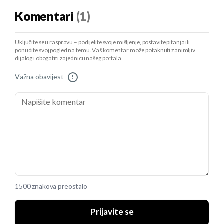
Komentari
(1)
Uključite se u raspravu – podijelite svoje mišljenje, postavite pitanja ili
ponudite svoj pogled na temu. Vaš komentar može potaknuti zanimljiv
dijalog i obogatiti zajednicu našeg portala.
Važna obavijest
!
1500 znakova preostalo
Prijavite se