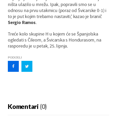
ništa ulazilo u mrežu. Ipak, popravili smo se u
odnosu na prvu utakmicu (poraz od Švicarske 0-1) i
to je put kojim trebamo nastaviti,' kazao je branič
Sergio Ramos
.
Treće kolo skupine H u kojem će se Španjolska
ogledati s Čileom, a Švicarska s Hondurasom, na
rasporedu je u petak, 25. lipnja.
PODIJELI
Komentari
(0)