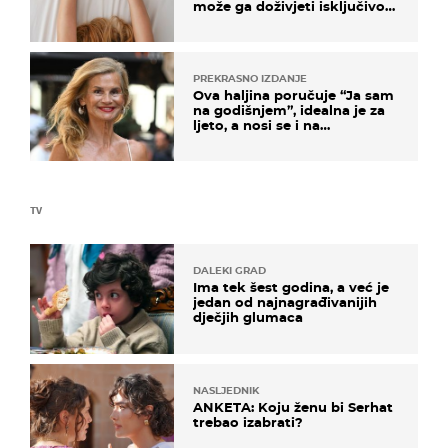
može ga doživjeti isključivo
na ovaj način
PREKRASNO IZDANJE
Ova haljina poručuje “Ja sam
na godišnjem”, idealna je za
ljeto, a nosi se i na
zagrebačkoj špici
TV
DALEKI GRAD
Ima tek šest godina, a već je
jedan od najnagrađivanijih
dječjih glumaca
NASLJEDNIK
ANKETA: Koju ženu bi Serhat
trebao izabrati?