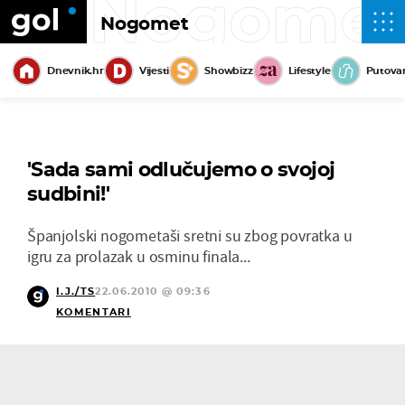
Nogome
Nogomet
Dnevnik.hr
Vijesti
Showbizz
Lifestyle
Putova
'Sada sami odlučujemo o svojoj
sudbini!'
Španjolski nogometaši sretni su zbog povratka u
igru za prolazak u osminu finala...
I.J./TS
22.06.2010 @ 09:36
KOMENTARI