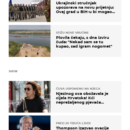
Ukrajinski stručnjak
upozorava na novu prijetnju:
Ovaj grad u BiH-u bi mogao
biti žarište
STIŽU NOVE VRUĆINE
Plovila čekaju, s dna izviru
čuda: "Nekad sam se tu
kupao, sad igram nogomet"
SHOW
ČUVA USPOMENU NA NJEGA
Njezinog oca obožavala je
cijela Hrvatska! Kći
neprežaljenog pjevača
projurila špicom na dva
kotača
PRED 20 TISUĆA LJUDI
Thompson izazvao ovacije