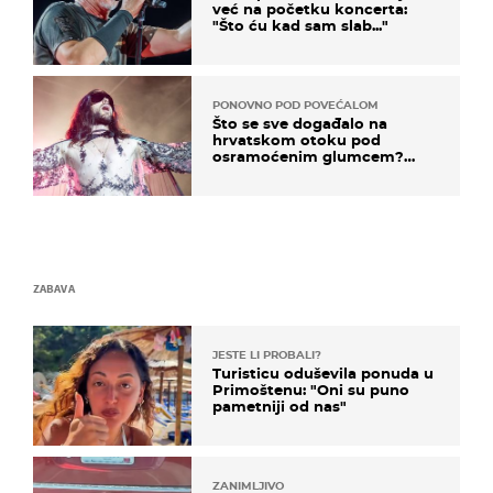
već na početku koncerta:
"Što ću kad sam slab..."
PONOVNO POD POVEĆALOM
Što se sve događalo na
hrvatskom otoku pod
osramoćenim glumcem?
Bizarni prizori i danas
izazivaju nevjericu
ZABAVA
JESTE LI PROBALI?
Turisticu oduševila ponuda u
Primoštenu: "Oni su puno
pametniji od nas"
ZANIMLJIVO