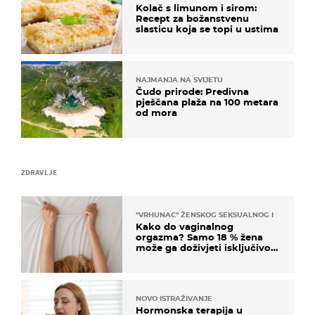
Kolač s limunom i sirom:
Recept za božanstvenu
slasticu koja se topi u ustima
NAJMANJA NA SVIJETU
Čudo prirode: Predivna
pješčana plaža na 100 metara
od mora
ZDRAVLJE
"VRHUNAC" ŽENSKOG SEKSUALNOG ISKUSTVA
Kako do vaginalnog
orgazma? Samo 18 % žena
može ga doživjeti isključivo
na ovaj način
NOVO ISTRAŽIVANJE
Hormonska terapija u