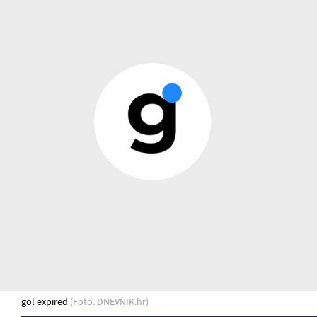
gol expired
(Foto: DNEVNIK.hr)