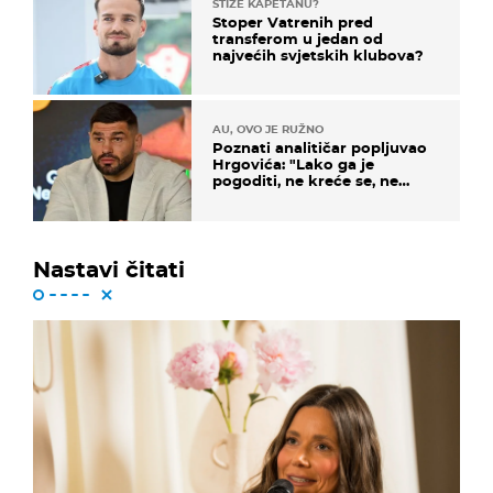
STIŽE KAPETANU?
Stoper Vatrenih pred
transferom u jedan od
najvećih svjetskih klubova?
AU, OVO JE RUŽNO
Poznati analitičar popljuvao
Hrgovića: "Lako ga je
pogoditi, ne kreće se, ne
koristi noge..."
Nastavi čitati