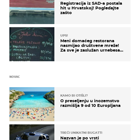
Registracija iz SAD-a postala
hit u Hrvatskoj! Pogledajte
zašto
UPS!
Meni domaćeg restorana
nasmijao društvene mreže!
Za sve je zaslužan urnebesan
naziv jela
NOVAC
KAMO BI OTIŠLI?
O preseljenju u inozemstvo
razmišlja 9 od 10 Europljana
TREĆI UNIKATNI BUGATTI
Nazvan je po vrsti