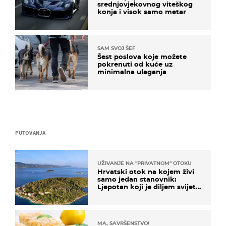
srednjovjekovnog viteškog
konja i visok samo metar
SAM SVOJ ŠEF
Šest poslova koje možete
pokrenuti od kuće uz
minimalna ulaganja
PUTOVANJA
UŽIVANJE NA "PRIVATNOM" OTOKU
Hrvatski otok na kojem živi
samo jedan stanovnik:
Ljepotan koji je diljem svijeta
poznat po svojem "bijelom
zlatu"
MA, SAVRŠENSTVO!