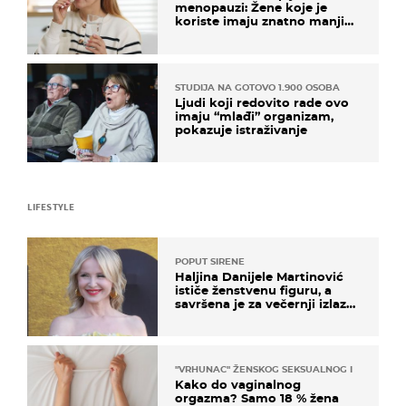
menopauzi: Žene koje je
koriste imaju znatno manji
rizik od ovoga
STUDIJA NA GOTOVO 1.900 OSOBA
Ljudi koji redovito rade ovo
imaju “mlađi” organizam,
pokazuje istraživanje
LIFESTYLE
POPUT SIRENE
Haljina Danijele Martinović
ističe ženstvenu figuru, a
savršena je za večernji izlazak
na moru
"VRHUNAC" ŽENSKOG SEKSUALNOG ISKUSTVA
Kako do vaginalnog
orgazma? Samo 18 % žena