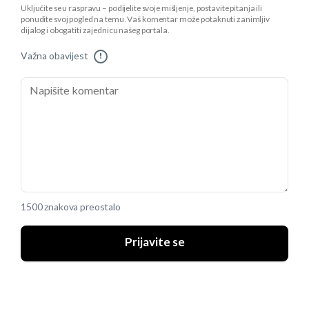
Uključite se u raspravu – podijelite svoje mišljenje, postavite pitanja ili
ponudite svoj pogled na temu. Vaš komentar može potaknuti zanimljiv
dijalog i obogatiti zajednicu našeg portala.
Važna obavijest
!
1500 znakova preostalo
Prijavite se