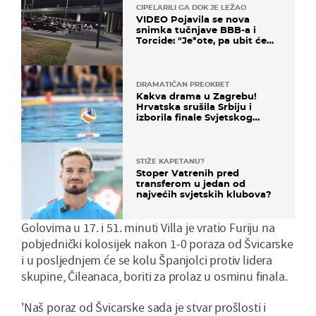
CIPELARILI GA DOK JE LEŽAO
VIDEO Pojavila se nova
snimka tučnjave BBB-a i
Torcide: "Je*ote, pa ubit će
ga!"
DRAMATIČAN PREOKRET
Kakva drama u Zagrebu!
Hrvatska srušila Srbiju i
izborila finale Svjetskog
prvenstva
STIŽE KAPETANU?
Stoper Vatrenih pred
transferom u jedan od
najvećih svjetskih klubova?
Golovima u 17. i 51. minuti Villa je vratio Furiju na
pobjednički kolosijek nakon 1-0 poraza od Švicarske
i u posljednjem će se kolu Španjolci protiv lidera
skupine, Čileanaca, boriti za prolaz u osminu finala.
'Naš poraz od Švicarske sada je stvar prošlosti i