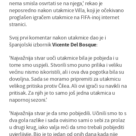
nema smisla osvrtati se na njega,' rekao je
neposredno nakon utakmice Villa, koji je očekivano
proglašen igračem utakmice na FIFA-inoj internet
stranici.
Svoj prvi komentar nakon utakmice dao je i
španjolski izbornik
Vicente Del Bosque
:
'Najvažnija stvar uoči utakmice bila je pobjeda i u
tome smo uspjeli. Stvorili smo puno prilika i veliku
većinu nismo iskoristili, ali i ova dva pogotka bila su
dovoljna. Sada se moramo pripremiti za utakmicu
velikog pritiska protiv Čilea. Ali ovi igrači su navikli na
pritisak. Za njih je to samo još jedna utakmica u
napornoj sezoni.'
'Najvažnija stvar je da smo pobijedili. Učinili smo to s
dva gola razlike i sada ovisimo sami o sebi za prolaz
u drugi krug, iako valja reći da smo trebali pobijediti
uvjerljivije. Bio je to jedan od onih dana kada nije