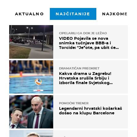
AKTUALNO
NAJČITANIJE
NAJKOMENTI
CIPELARILI GA DOK JE LEŽAO
VIDEO Pojavila se nova
snimka tučnjave BBB-a i
Torcide: "Je*ote, pa ubit će
ga!"
DRAMATIČAN PREOKRET
Kakva drama u Zagrebu!
Hrvatska srušila Srbiju i
izborila finale Svjetskog
prvenstva
POMOĆNI TRENER
Legendarni hrvatski košarkaš
došao na klupu Barcelone