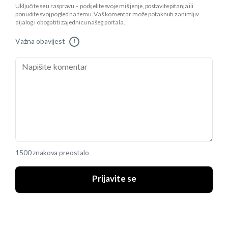
Uključite se u raspravu – podijelite svoje mišljenje, postavite pitanja ili
ponudite svoj pogled na temu. Vaš komentar može potaknuti zanimljiv
dijalog i obogatiti zajednicu našeg portala.
Važna obavijest
!
1500 znakova preostalo
Prijavite se