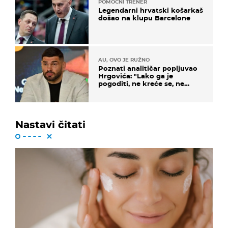
POMOĆNI TRENER
Legendarni hrvatski košarkaš
došao na klupu Barcelone
AU, OVO JE RUŽNO
Poznati analitičar popljuvao
Hrgovića: "Lako ga je
pogoditi, ne kreće se, ne
koristi noge..."
Nastavi čitati