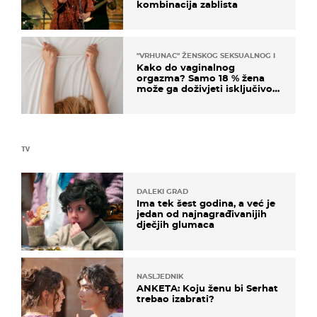
kombinacija zablista
"VRHUNAC" ŽENSKOG SEKSUALNOG ISKUSTVA
Kako do vaginalnog
orgazma? Samo 18 % žena
može ga doživjeti isključivo
na ovaj način
TV
DALEKI GRAD
Ima tek šest godina, a već je
jedan od najnagrađivanijih
dječjih glumaca
NASLJEDNIK
ANKETA: Koju ženu bi Serhat
trebao izabrati?