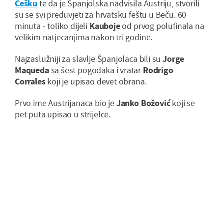
Češku
te da je Španjolska nadvisila Austriju, stvorili
su se svi preduvjeti za hrvatsku feštu u Beču. 60
minuta - toliko dijeli
Kauboje
od prvog polufinala na
velikim natjecanjima nakon tri godine.
Najzaslužniji za slavlje Španjolaca bili su
Jorge
Maqueda
sa šest pogodaka i vratar
Rodrigo
Corrales
koji je upisao devet obrana.
Prvo ime Austrijanaca bio je
Janko Božović
koji se
pet puta upisao u strijelce.