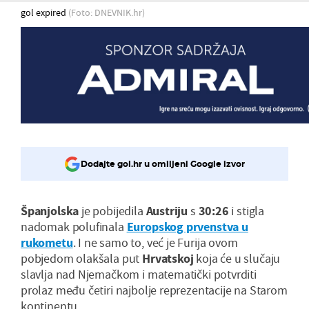
gol expired
(Foto: DNEVNIK.hr)
Dodajte gol.hr u omiljeni Google izvor
Španjolska
je pobijedila
Austriju
s
30:26
i stigla
nadomak polufinala
Europskog prvenstva u
rukometu
. I ne samo to, već je Furija ovom
pobjedom olakšala put
Hrvatskoj
koja će u slučaju
slavlja nad Njemačkom i matematički potvrditi
prolaz među četiri najbolje reprezentacije na Starom
kontinentu.