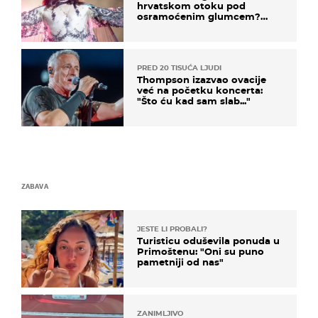
hrvatskom otoku pod
osramoćenim glumcem?
Bizarni prizori i danas
izazivaju nevjericu
PRED 20 TISUĆA LJUDI
Thompson izazvao ovacije
već na početku koncerta:
"Što ću kad sam slab..."
ZABAVA
JESTE LI PROBALI?
Turisticu oduševila ponuda u
Primoštenu: "Oni su puno
pametniji od nas"
ZANIMLJIVO