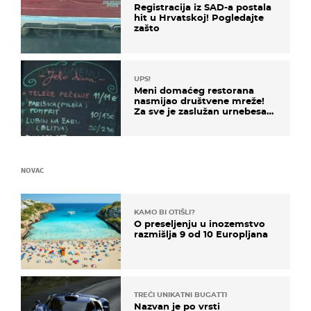
Registracija iz SAD-a postala
hit u Hrvatskoj! Pogledajte
zašto
UPS!
Meni domaćeg restorana
nasmijao društvene mreže!
Za sve je zaslužan urnebesan
naziv jela
NOVAC
KAMO BI OTIŠLI?
O preseljenju u inozemstvo
razmišlja 9 od 10 Europljana
TREĆI UNIKATNI BUGATTI
Nazvan je po vrsti