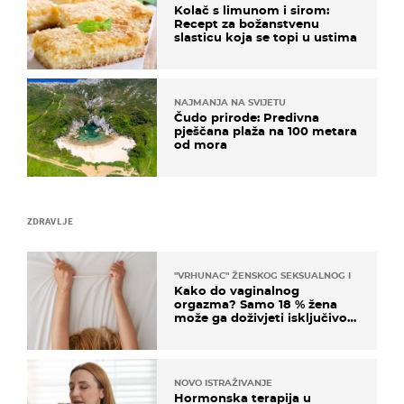
Kolač s limunom i sirom:
Recept za božanstvenu
slasticu koja se topi u ustima
NAJMANJA NA SVIJETU
Čudo prirode: Predivna
pješčana plaža na 100 metara
od mora
ZDRAVLJE
"VRHUNAC" ŽENSKOG SEKSUALNOG ISKUSTVA
Kako do vaginalnog
orgazma? Samo 18 % žena
može ga doživjeti isključivo
na ovaj način
NOVO ISTRAŽIVANJE
Hormonska terapija u