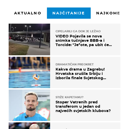
AKTUALNO
NAJČITANIJE
NAJKOMENTI
CIPELARILI GA DOK JE LEŽAO
VIDEO Pojavila se nova
snimka tučnjave BBB-a i
Torcide: "Je*ote, pa ubit će
ga!"
DRAMATIČAN PREOKRET
Kakva drama u Zagrebu!
Hrvatska srušila Srbiju i
izborila finale Svjetskog
prvenstva
STIŽE KAPETANU?
Stoper Vatrenih pred
transferom u jedan od
najvećih svjetskih klubova?