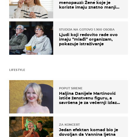
menopauzi: Žene koje je
koriste imaju znatno manji
rizik od ovoga
STUDIJA NA GOTOVO 1.900 OSOBA
Ljudi koji redovito rade ovo
imaju “mlađi” organizam,
pokazuje istraživanje
LIFESTYLE
POPUT SIRENE
Haljina Danijele Martinović
ističe ženstvenu figuru, a
savršena je za večernji izlazak
na moru
ZA KONCERT
Jedan efektan komad bio je
dovoljan da Vannina ljetna