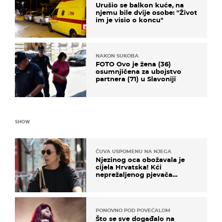
Urušio se balkon kuće, na
njemu bile dvije osobe: "Život
im je visio o koncu"
NAKON SUKOBA
FOTO Ovo je žena (36)
osumnjičena za ubojstvo
partnera (71) u Slavoniji
SHOW
ČUVA USPOMENU NA NJEGA
Njezinog oca obožavala je
cijela Hrvatska! Kći
neprežaljenog pjevača
projurila špicom na dva
kotača
PONOVNO POD POVEĆALOM
Što se sve događalo na