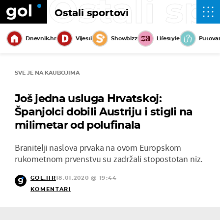
Ostali sp
Ostali sportovi
Dnevnik.hr
Vijesti
Showbizz
Lifestyle
Putova
SVE JE NA KAUBOJIMA
Još jedna usluga Hrvatskoj:
Španjolci dobili Austriju i stigli na
milimetar od polufinala
Branitelji naslova prvaka na ovom Europskom
rukometnom prvenstvu su zadržali stopostotan niz.
GOL.HR
18.01.2020 @ 19:44
KOMENTARI