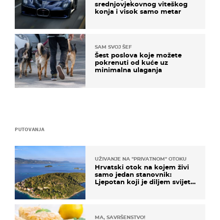
srednjovjekovnog viteškog
konja i visok samo metar
SAM SVOJ ŠEF
Šest poslova koje možete
pokrenuti od kuće uz
minimalna ulaganja
PUTOVANJA
UŽIVANJE NA "PRIVATNOM" OTOKU
Hrvatski otok na kojem živi
samo jedan stanovnik:
Ljepotan koji je diljem svijeta
poznat po svojem "bijelom
zlatu"
MA, SAVRŠENSTVO!