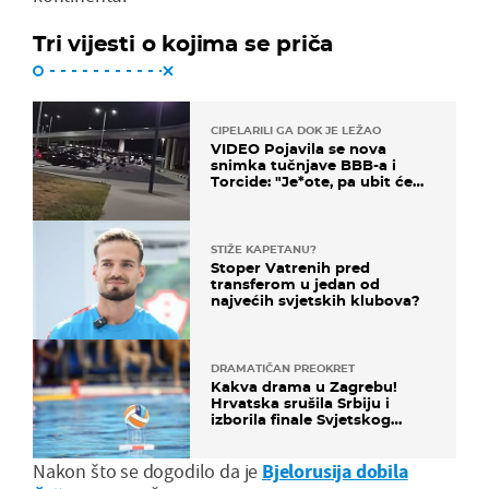
Tri vijesti o kojima se priča
CIPELARILI GA DOK JE LEŽAO
VIDEO Pojavila se nova
snimka tučnjave BBB-a i
Torcide: "Je*ote, pa ubit će
ga!"
STIŽE KAPETANU?
Stoper Vatrenih pred
transferom u jedan od
najvećih svjetskih klubova?
DRAMATIČAN PREOKRET
Kakva drama u Zagrebu!
Hrvatska srušila Srbiju i
izborila finale Svjetskog
prvenstva
Nakon što se dogodilo da je
Bjelorusija dobila