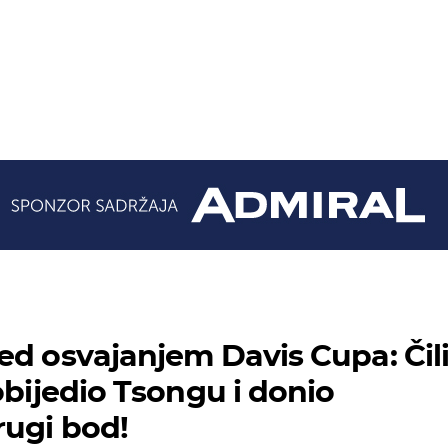
ed osvajanjem Davis Cupa: Čil
obijedio Tsongu i donio
rugi bod!