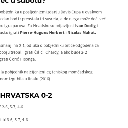
eć u subotu?
v pobjednika u posljednjem izdanju Davis Cupa u ovakvom
edan bod iz preostala tri susreta, a do njega može doći već
u igra parova. Za Hrvatsku su prijavljeni
Ivan Dodig i
cusku igrati
Pierre-Hugues Herbert i Nicolas Mahut.
smanji na 2-1, odluka o pobjedniku bit će odgođena za
boju trebali igrati Čilić i Chardy, a ako bude 2-2
igrati Ćorić i Tsonga.
ila pobjednik najcijenjenijeg teniskog momčadskog
dnom izgubila u finalu (2016).
 HRVATSKA 0-2
2-6, 5-7, 4-6
lić 3-6, 5-7, 4-6