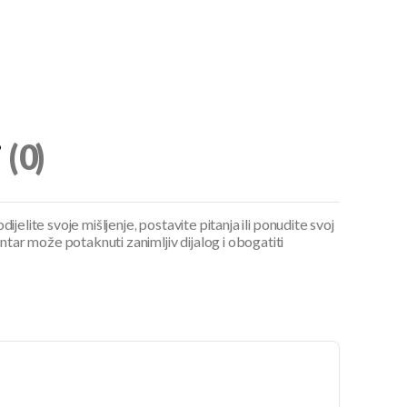
i
(0)
ijelite svoje mišljenje, postavite pitanja ili ponudite svoj
ar može potaknuti zanimljiv dijalog i obogatiti