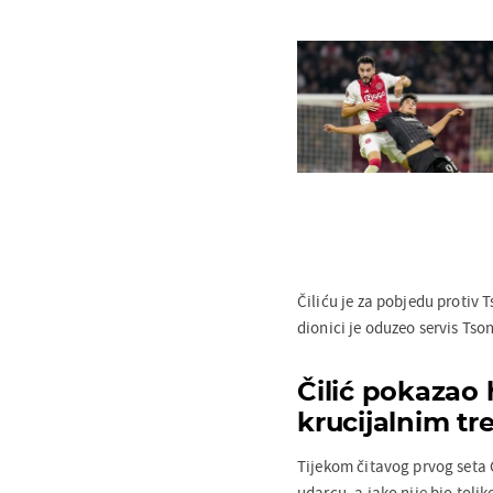
Čiliću je za pobjedu protiv 
dionici je oduzeo servis Tsong
Čilić pokazao
krucijalnim t
Tijekom čitavog prvog seta
udarcu, a iako nije bio tolik