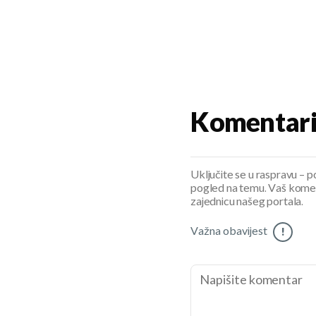
Komentar
Uključite se u raspravu – pod
pogled na temu. Vaš koment
zajednicu našeg portala.
Važna obavijest
!