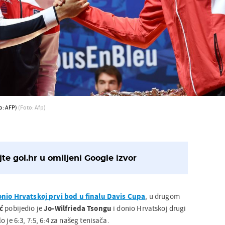
to: AFP)
(Foto: Afp)
te gol.hr u omiljeni Google izvor
onio Hrvatskoj prvi bod u finalu Davis Cupa
, u drugom
ć
pobijedio je
Jo-Wilfrieda Tsongu
i donio Hrvatskoj drugi
 je 6:3, 7:5, 6:4 za našeg tenisača.