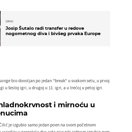
OPA!
Josip Šutalo radi transfer u redove
nogometnog diva i bivšeg prvaka Europe
Tsonge bio dovoljan po jedan "break" u svakom setu, u prvoj
i u šestoj igri, u drugoj u 11. igri, a u trećoj u petoj igri.
 hladnokrvnost i mirnoću u
renucima
 Čilić je izgubio samo jedan poen na svom početnom
o uvjerljiv u preostala dva seta nije niti jednom izgubio gem