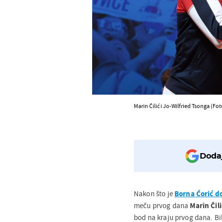
Marin Čilić i Jo-Wilfried Tsonga (Fo
Dodaj
Nakon što je
Borna Ćorić d
meču prvog dana
Marin Čili
bod na kraju prvog dana. Bilo