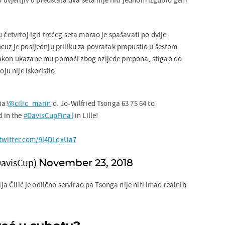
u četvrtoj igri trećeg seta morao je spašavati po dvije
cuz je posljednju priliku za povratak propustio u šestom
nakon ukazane mu pomoći zbog ozljede prepona, stigao do
oju nije iskoristio.
ia!
@cilic_marin
d. Jo-Wilfried Tsonga 63 75 64 to
d in the
#DavisCupFinal
in Lille!
.twitter.com/9l4DLqxUa7
DavisCup)
November 23, 2018
cija Čilić je odlično servirao pa Tsonga nije niti imao realnih