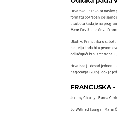
Odluka pada v
Hrvatskoj je tako za naslo
formatu potreban još samo j
u subotu kada je na program
Mate Pavić
, dok će za Fran
Ukoliko Francuska u subotu 
nedjelju kada bi u prvom dvo
odlučujući bi susret trebali 
Hrvatska je dosad jednom b
natjecanja (2005), dok je je
FRANCUSKA -
Jeremy Chardy - Borna Ćorić 
Jo-Wilfried Tsonga - Marin Či