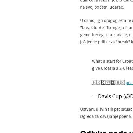
na svoj početni udarac.
U osmoj igri drugog seta te 
"break-lopte" Tsonge, a Fran
gemu trećeg seta kada je, 
još jedne prilike za "break" k
What a start for Croat
give Croatia a 2-0 lea
🇫🇷0️⃣🆚2️⃣🇭🇷
pic
— Davis Cup (@
Ustvari, u svih tih pet situa
izgleda za osvajanje poena.