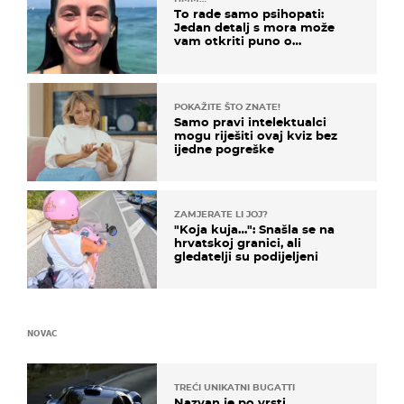
To rade samo psihopati:
Jedan detalj s mora može
vam otkriti puno o
prijateljima
POKAŽITE ŠTO ZNATE!
Samo pravi intelektualci
mogu riješiti ovaj kviz bez
ijedne pogreške
ZAMJERATE LI JOJ?
"Koja kuja…": Snašla se na
hrvatskoj granici, ali
gledatelji su podijeljeni
NOVAC
TREĆI UNIKATNI BUGATTI
Nazvan je po vrsti