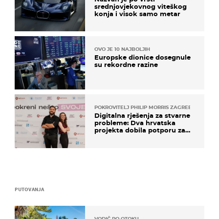
srednjovjekovnog viteškog
konja i visok samo metar
OVO JE 10 NAJBOLJIH
Europske dionice dosegnule
su rekordne razine
POKROVITELJ PHILIP MORRIS ZAGREB
Digitalna rješenja za stvarne
probleme: Dva hrvatska
projekta dobila potporu za
razvoj
PUTOVANJA
VODIČ PO OTOKU