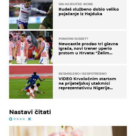
SIN HAJDUČKE IKONE
Rudeš službeno dobio veliko
pojačanje iz Hajduka
PONOVNI SUSRET?
Newcastle prodao tri glavna
igrača, novi trener uperio
prstom u Hrvata: "Želim
njega!"
BESMISLENO I BESPOTREBNO
VIDEO Krvoločnim startom
na prijateljskoj utakmici
reprezentativcu Nigerije
završila sezona!
Nastavi čitati