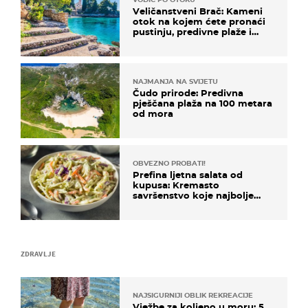
Veličanstveni Brač: Kameni
otok na kojem ćete pronaći
pustinju, predivne plaže i
uzbudljivu hranu
NAJMANJA NA SVIJETU
Čudo prirode: Predivna
pješčana plaža na 100 metara
od mora
OBVEZNO PROBATI!
Prefina ljetna salata od
kupusa: Kremasto
savršenstvo koje najbolje
paše uz pečeno meso
ZDRAVLJE
NAJSIGURNIJI OBLIK REKREACIJE
Vježbe za koljeno u moru: 5