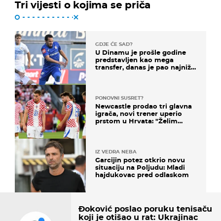
Tri vijesti o kojima se priča
GDJE ĆE SAD?
U Dinamu je prošle godine
predstavljen kao mega
transfer, danas je pao najniže
u karijeri
PONOVNI SUSRET?
Newcastle prodao tri glavna
igrača, novi trener uperio
prstom u Hrvata: "Želim
njega!"
IZ VEDRA NEBA
Garcijin potez otkrio novu
situaciju na Poljudu: Mladi
hajdukovac pred odlaskom
Đoković poslao poruku tenisaču
koji je otišao u rat: Ukrajinac