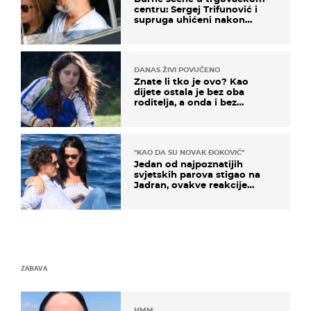
centru: Sergej Trifunović i
supruga uhićeni nakon
svađe!
DANAS ŽIVI POVUČENO
Znate li tko je ovo? Kao
dijete ostala je bez oba
roditelja, a onda i bez
milijuna koje je trebala
naslijediti
"KAO DA SU NOVAK ĐOKOVIĆ"
Jedan od najpoznatijih
svjetskih parova stigao na
Jadran, ovakve reakcije
vjerojatno nisu očekivali
ZABAVA
HMM…