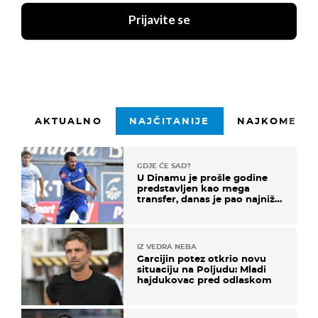
Prijavite se
AKTUALNO
NAJČITANIJE
NAJKOMENTI
GDJE ĆE SAD?
U Dinamu je prošle godine
predstavljen kao mega
transfer, danas je pao najniže
u karijeri
IZ VEDRA NEBA
Garcijin potez otkrio novu
situaciju na Poljudu: Mladi
hajdukovac pred odlaskom