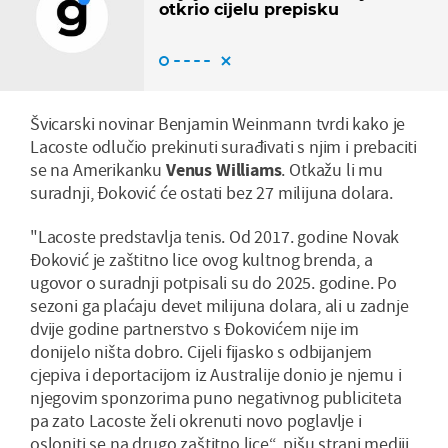
otkrio cijelu prepisku
Švicarski novinar Benjamin Weinmann tvrdi kako je
Lacoste odlučio prekinuti surađivati s njim i prebaciti
se na Amerikanku
Venus
Williams
. Otkažu li mu
suradnji, Đoković će ostati bez 27 milijuna dolara.
"Lacoste predstavlja tenis. Od 2017. godine Novak
Đoković je zaštitno lice ovog kultnog brenda, a
ugovor o suradnji potpisali su do 2025. godine. Po
sezoni ga plaćaju devet milijuna dolara, ali u zadnje
dvije godine partnerstvo s Đokovićem nije im
donijelo ništa dobro. Cijeli fijasko s odbijanjem
cjepiva i deportacijom iz Australije donio je njemu i
njegovim sponzorima puno negativnog publiciteta
pa zato Lacoste želi okrenuti novo poglavlje i
osloniti se na drugo zaštitno lice“, pišu strani mediji.