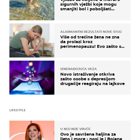
sigurnih vježbi koje mogu
smanjiti bol i poboljšati
pokretljivost
ALARMANTNI REZULTATI NOVE STUDIJE
Više od trećine žena ne zna
da prolazi kroz
perimenopauzu! Evo zašto su
simptomi toliko zbunjujući
IZNENAĐUJUĆA VEZA
Novo istraživanje otkriva
zašto osobe s depresijom
drugačije reagiraju na lajkove
LIFESTYLE
U NOJ NIJE VRUĆE
Ovo je savršena haljina za
ljeto i more - nosi je i Bojana