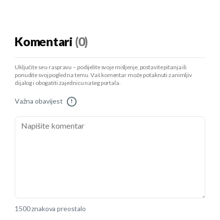
Komentari
(0)
Uključite se u raspravu – podijelite svoje mišljenje, postavite pitanja ili
ponudite svoj pogled na temu. Vaš komentar može potaknuti zanimljiv
dijalog i obogatiti zajednicu našeg portala.
Važna obavijest
!
1500 znakova preostalo