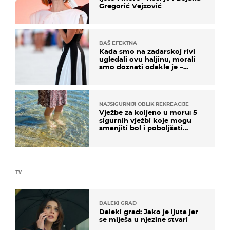
Gregorić Vejzović
BAŠ EFEKTNA
Kada smo na zadarskoj rivi
ugledali ovu haljinu, morali
smo doznati odakle je –
košta samo 18 eura
NAJSIGURNIJI OBLIK REKREACIJE
Vježbe za koljeno u moru: 5
sigurnih vježbi koje mogu
smanjiti bol i poboljšati
pokretljivost
TV
DALEKI GRAD
Daleki grad: Jako je ljuta jer
se miješa u njezine stvari