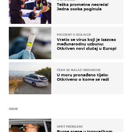
Teška prometna nesreća!
Jedna osoba poginula
PACIJENT U IZOLACIJI
Vratio se virus koji je izazvao
međunarodnu uzbunu:
Otkriven novi slučaj u Europi
ČEKA SE NALAZ OBDUKCIJE
U moru pronađeno tijelo:
Otkriveno o kome se radi
SHOW
OPET PROBLEMI
Burne scene u trgovačkom