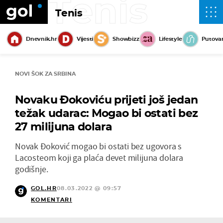
Tenis
Tenis
Dnevnik.hr
Vijesti
Showbizz
Lifestyle
Putova
NOVI ŠOK ZA SRBINA
Novaku Đokoviću prijeti još jedan
težak udarac: Mogao bi ostati bez
27 milijuna dolara
Novak Đoković mogao bi ostati bez ugovora s
Lacosteom koji ga plaća devet milijuna dolara
godišnje.
GOL.HR
08.03.2022 @ 09:57
KOMENTARI