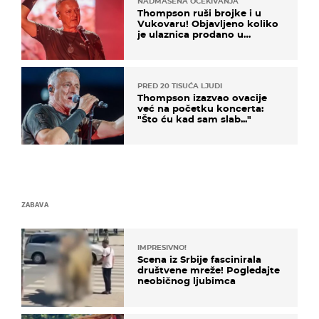
NADMAŠENA OČEKIVANJA
Thompson ruši brojke i u
Vukovaru! Objavljeno koliko
je ulaznica prodano u
kratkom vremenu
PRED 20 TISUĆA LJUDI
Thompson izazvao ovacije
već na početku koncerta:
"Što ću kad sam slab..."
ZABAVA
IMPRESIVNO!
Scena iz Srbije fascinirala
društvene mreže! Pogledajte
neobičnog ljubimca