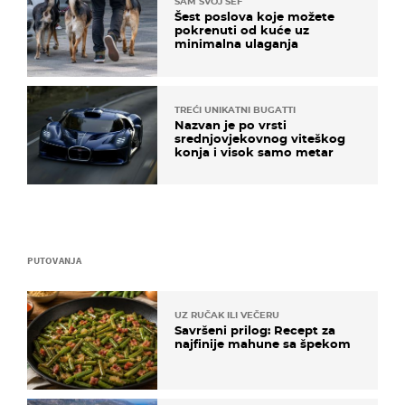
SAM SVOJ ŠEF
Šest poslova koje možete
pokrenuti od kuće uz
minimalna ulaganja
TREĆI UNIKATNI BUGATTI
Nazvan je po vrsti
srednjovjekovnog viteškog
konja i visok samo metar
PUTOVANJA
UZ RUČAK ILI VEČERU
Savršeni prilog: Recept za
najfinije mahune sa špekom