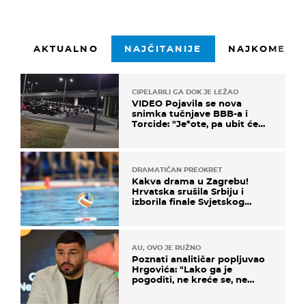
AKTUALNO
NAJČITANIJE
NAJKOMENTI
CIPELARILI GA DOK JE LEŽAO
VIDEO Pojavila se nova
snimka tučnjave BBB-a i
Torcide: "Je*ote, pa ubit će
ga!"
DRAMATIČAN PREOKRET
Kakva drama u Zagrebu!
Hrvatska srušila Srbiju i
izborila finale Svjetskog
prvenstva
AU, OVO JE RUŽNO
Poznati analitičar popljuvao
Hrgovića: "Lako ga je
pogoditi, ne kreće se, ne
koristi noge..."