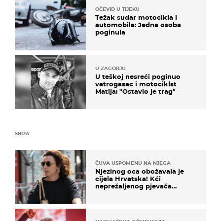
OČEVID U TIJEKU
Težak sudar motocikla i
automobila: Jedna osoba
poginula
U ZAGORJU
U teškoj nesreći poginuo
vatrogasac i motociklst
Matija: "Ostavio je trag"
SHOW
ČUVA USPOMENU NA NJEGA
Njezinog oca obožavala je
cijela Hrvatska! Kći
neprežaljenog pjevača
projurila špicom na dva
kotača