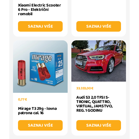
Xiaomi Electric Scooter
6 Pro - Električni
romobil
SAZNAJ VIŠE
SAZNAJ VIŠE
33.333,00 €
Audi S3 2,0 TFSI S-
0,77 €
TRONIC, QUATTRO,
VIRTUAL, JAMSTVO,
Mirage T3 29g - lovna
REG. 1 GODINU
patrona cal. 16
SAZNAJ VIŠE
SAZNAJ VIŠE