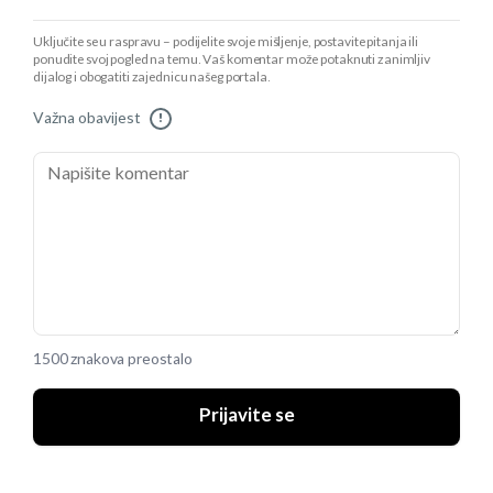
Uključite se u raspravu – podijelite svoje mišljenje, postavite pitanja ili
ponudite svoj pogled na temu. Vaš komentar može potaknuti zanimljiv
dijalog i obogatiti zajednicu našeg portala.
Važna obavijest
!
1500 znakova preostalo
Prijavite se