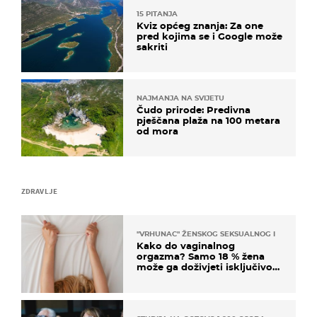
15 PITANJA
Kviz općeg znanja: Za one
pred kojima se i Google može
sakriti
NAJMANJA NA SVIJETU
Čudo prirode: Predivna
pješčana plaža na 100 metara
od mora
ZDRAVLJE
"VRHUNAC" ŽENSKOG SEKSUALNOG ISKUSTVA
Kako do vaginalnog
orgazma? Samo 18 % žena
može ga doživjeti isključivo
na ovaj način