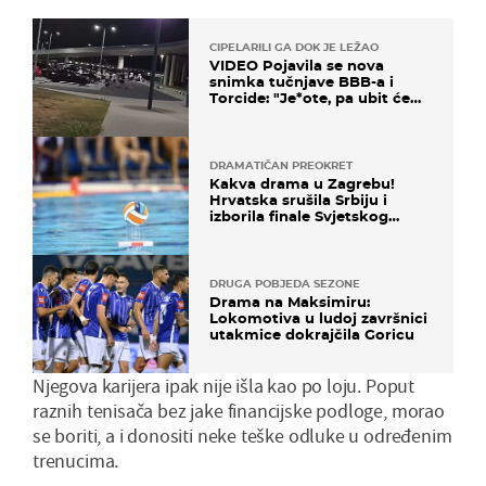
CIPELARILI GA DOK JE LEŽAO
VIDEO Pojavila se nova
snimka tučnjave BBB-a i
Torcide: "Je*ote, pa ubit će
ga!"
DRAMATIČAN PREOKRET
Kakva drama u Zagrebu!
Hrvatska srušila Srbiju i
izborila finale Svjetskog
prvenstva
DRUGA POBJEDA SEZONE
Drama na Maksimiru:
Lokomotiva u ludoj završnici
utakmice dokrajčila Goricu
Njegova karijera ipak nije išla kao po loju. Poput
raznih tenisača bez jake financijske podloge, morao
se boriti, a i donositi neke teške odluke u određenim
trenucima.