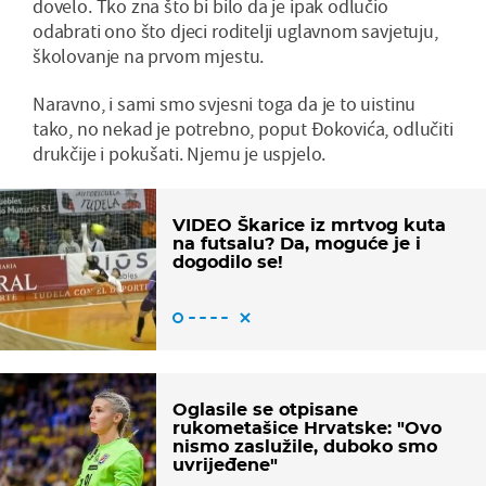
dovelo. Tko zna što bi bilo da je ipak odlučio
odabrati ono što djeci roditelji uglavnom savjetuju,
školovanje na prvom mjestu.
Naravno, i sami smo svjesni toga da je to uistinu
tako, no nekad je potrebno, poput Đokovića, odlučiti
drukčije i pokušati. Njemu je uspjelo.
VIDEO Škarice iz mrtvog kuta
na futsalu? Da, moguće je i
dogodilo se!
Oglasile se otpisane
rukometašice Hrvatske: "Ovo
nismo zaslužile, duboko smo
uvrijeđene"