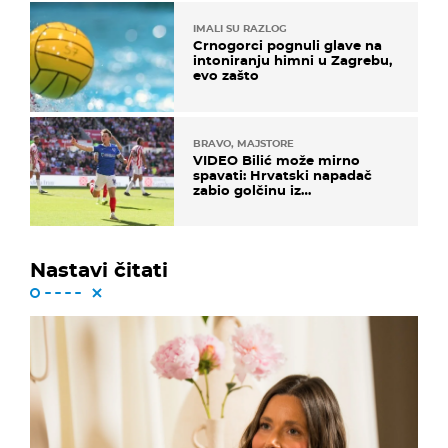
IMALI SU RAZLOG
Crnogorci pognuli glave na
intoniranju himni u Zagrebu,
evo zašto
BRAVO, MAJSTORE
VIDEO Bilić može mirno
spavati: Hrvatski napadač
zabio golčinu iz
dalekometnog voleja, ali je
ispao iz Carabao Cupa
Nastavi čitati