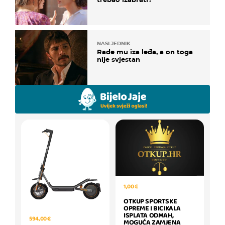
NASLJEDNIK
Rade mu iza leđa, a on toga
nije svjestan
1,00 €
OTKUP SPORTSKE
OPREME I BICIKALA
ISPLATA ODMAH,
594,00 €
MOGUĆA ZAMJENA