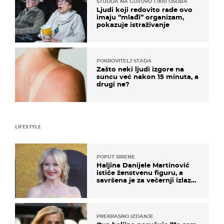
STUDIJA NA GOTOVO 1.900 OSOBA
Ljudi koji redovito rade ovo
imaju “mlađi” organizam,
pokazuje istraživanje
POKROVITELJ STADA
Zašto neki ljudi izgore na
suncu već nakon 15 minuta, a
drugi ne?
LIFESTYLE
POPUT SIRENE
Haljina Danijele Martinović
ističe ženstvenu figuru, a
savršena je za večernji izlazak
na moru
PREKRASNO IZDANJE