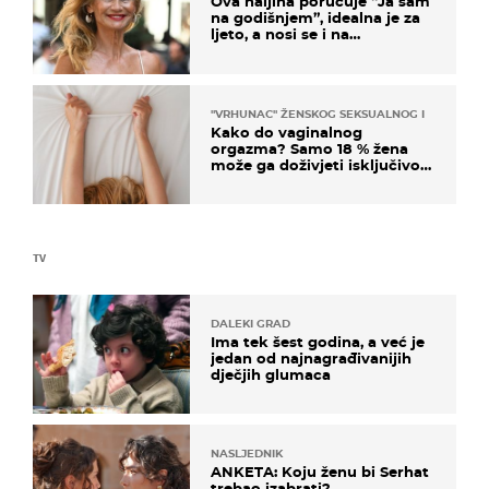
Ova haljina poručuje “Ja sam
na godišnjem”, idealna je za
ljeto, a nosi se i na
zagrebačkoj špici
"VRHUNAC" ŽENSKOG SEKSUALNOG ISKUSTVA
Kako do vaginalnog
orgazma? Samo 18 % žena
može ga doživjeti isključivo
na ovaj način
TV
DALEKI GRAD
Ima tek šest godina, a već je
jedan od najnagrađivanijih
dječjih glumaca
NASLJEDNIK
ANKETA: Koju ženu bi Serhat
trebao izabrati?