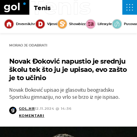
Tenis
Tenis
Dnevnik.hr
Vijesti
Showbizz
Lifestyle
Putova
MORAO JE ODABRATI
Novak Đoković napustio je srednju
školu tek što ju je upisao, evo zašto
je to učinio
Novak Đoković upisao je glasovitu beogradsku
Sportsku gimnaziju, no vrlo se brzo iz nje ispisao.
GOL.HR
12.11.2024 @ 14:36
KOMENTARI