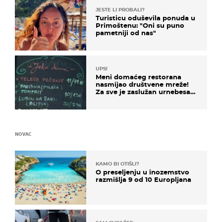
JESTE LI PROBALI?
Turisticu oduševila ponuda u
Primoštenu: "Oni su puno
pametniji od nas"
UPS!
Meni domaćeg restorana
nasmijao društvene mreže!
Za sve je zaslužan urnebesan
naziv jela
NOVAC
KAMO BI OTIŠLI?
O preseljenju u inozemstvo
razmišlja 9 od 10 Europljana