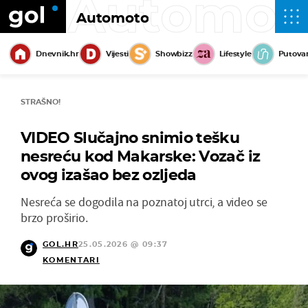
Automot
Automoto
Dnevnik.hr
Vijesti
Showbizz
Lifestyle
Putova
STRAŠNO!
VIDEO Slučajno snimio tešku
nesreću kod Makarske: Vozač iz
ovog izašao bez ozljeda
Nesreća se dogodila na poznatoj utrci, a video se
brzo proširio.
GOL.HR
25.05.2026 @ 09:37
KOMENTARI