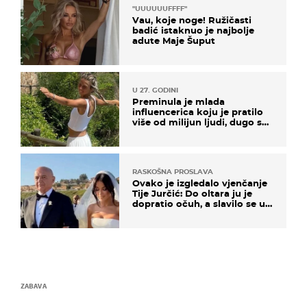
"UUUUUUFFFF"
Vau, koje noge! Ružičasti
badić istaknuo je najbolje
adute Maje Šuput
U 27. GODINI
Preminula je mlada
influencerica koju je pratilo
više od milijun ljudi, dugo se
borila s opakom bolesti
RASKOŠNA PROSLAVA
Ovako je izgledalo vjenčanje
Tije Jurčić: Do oltara ju je
dopratio očuh, a slavilo se uz
Olivera i Rozgu
ZABAVA