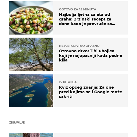
GOTOVO ZA 15 MINUTA
Najbolja ljetna salata od
graha: Brzinski recept za
dane kada je prevruće za
kuhanje
NEVJEROJATNO OPASNO
Otrovno drvo: Tihi ubojica
koji je najopasniji kada padne
kiša
15 PITANJA
Kviz općeg znanja: Za one
pred kojima se i Google može
sakriti
ZDRAVLJE