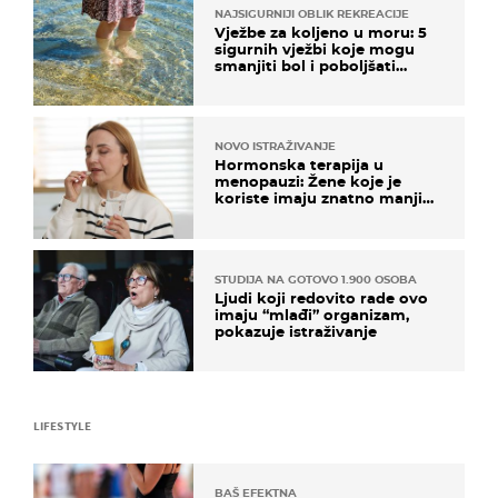
NAJSIGURNIJI OBLIK REKREACIJE
Vježbe za koljeno u moru: 5
sigurnih vježbi koje mogu
smanjiti bol i poboljšati
pokretljivost
NOVO ISTRAŽIVANJE
Hormonska terapija u
menopauzi: Žene koje je
koriste imaju znatno manji
rizik od ovoga
STUDIJA NA GOTOVO 1.900 OSOBA
Ljudi koji redovito rade ovo
imaju “mlađi” organizam,
pokazuje istraživanje
LIFESTYLE
BAŠ EFEKTNA