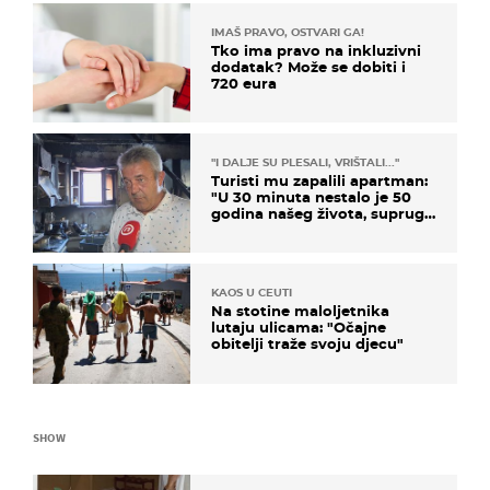
IMAŠ PRAVO, OSTVARI GA!
Tko ima pravo na inkluzivni
dodatak? Može se dobiti i
720 eura
"I DALJE SU PLESALI, VRIŠTALI..."
Turisti mu zapalili apartman:
"U 30 minuta nestalo je 50
godina našeg života, supruga
i ja ne možemo oka sklopiti"
KAOS U CEUTI
Na stotine maloljetnika
lutaju ulicama: "Očajne
obitelji traže svoju djecu"
SHOW