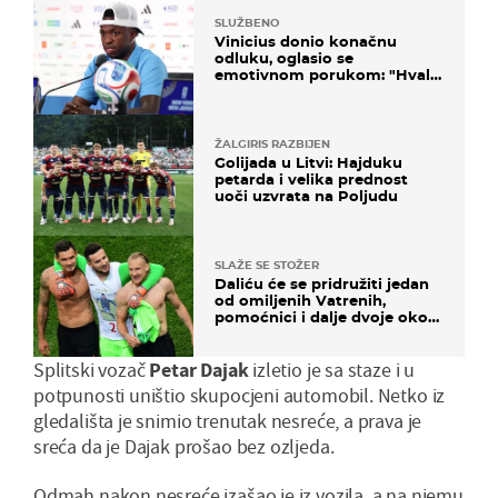
SLUŽBENO
Vinicius donio konačnu
odluku, oglasio se
emotivnom porukom: "Hvala
vam svima"
ŽALGIRIS RAZBIJEN
Golijada u Litvi: Hajduku
petarda i velika prednost
uoči uzvrata na Poljudu
SLAŽE SE STOŽER
Daliću će se pridružiti jedan
od omiljenih Vatrenih,
pomoćnici i dalje dvoje oko
ponude
Splitski vozač
Petar Dajak
izletio je sa staze i u
potpunosti uništio skupocjeni automobil. Netko iz
gledališta je snimio trenutak nesreće, a prava je
sreća da je Dajak prošao bez ozljeda.
Odmah nakon nesreće izašao je iz vozila, a na njemu