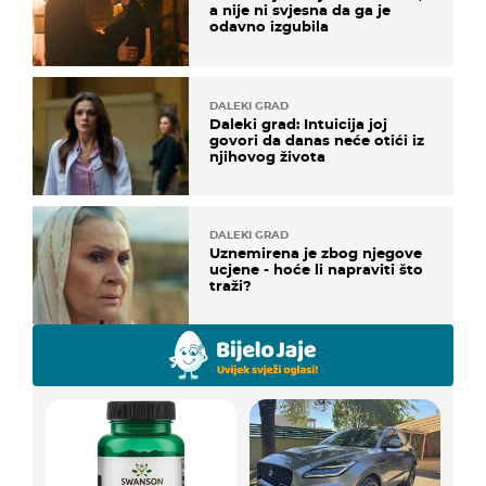
a nije ni svjesna da ga je
odavno izgubila
DALEKI GRAD
Daleki grad: Intuicija joj
govori da danas neće otići iz
njihovog života
DALEKI GRAD
Uznemirena je zbog njegove
ucjene - hoće li napraviti što
traži?