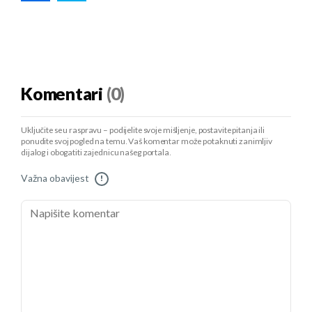
Komentari
(0)
Uključite se u raspravu – podijelite svoje mišljenje, postavite pitanja ili
ponudite svoj pogled na temu. Vaš komentar može potaknuti zanimljiv
dijalog i obogatiti zajednicu našeg portala.
Važna obavijest
!