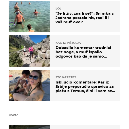
LOL
"Je li živ, zna li se?": Snimka s
Jadrana postala hit, radi li i
vaš muž ovo?
KAO IZ PIŠTOLJA
Dobacila komentar trudnici
bez noge, a muž ispalio
odgovor kao da je samo
čekao…
ŠTO KAŽETE?
Isključio komentare: Par iz
Srbije preporučio spravicu za
plažu s Temua, čini li vam se
ovo sigurnim?
NOVAC