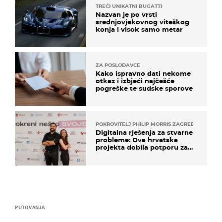
TREĆI UNIKATNI BUGATTI
Nazvan je po vrsti
srednjovjekovnog viteškog
konja i visok samo metar
ZA POSLODAVCE
Kako ispravno dati nekome
otkaz i izbjeći najčešće
pogreške te sudske sporove
POKROVITELJ PHILIP MORRIS ZAGREB
Digitalna rješenja za stvarne
probleme: Dva hrvatska
projekta dobila potporu za
razvoj
PUTOVANJA