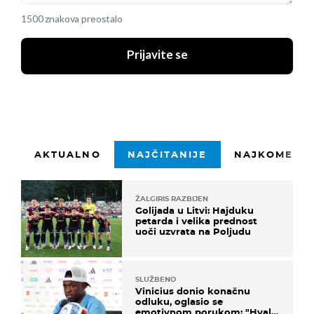
1500 znakova preostalo
Prijavite se
AKTUALNO
NAJČITANIJE
NAJKOMENTI
ŽALGIRIS RAZBIJEN
Golijada u Litvi: Hajduku
petarda i velika prednost
uoči uzvrata na Poljudu
SLUŽBENO
Vinicius donio konačnu
odluku, oglasio se
emotivnom porukom: "Hvala