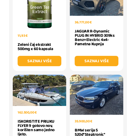
36.777,00 €
JAGUAR R-Dynamic
PLUG IN HYBRID 309ks
11,93 €
Benz+Electric 4x4-
Pametna Kupnja
Zeleni čaj ekstrakt
500mg x 60 kapsula
SAZNAJ VIŠE
SAZNAJ VIŠE
162.500,00 €
ISKORISTITE PRILIKU
35.900,00 €
FLYER 9 gotovo nov,
korišten samo jedno
BMW serija 5
ljeto.
520d*Steptronic*