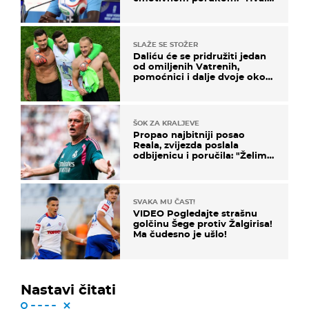
vam svima"
SLAŽE SE STOŽER
Daliću će se pridružiti jedan
od omiljenih Vatrenih,
pomoćnici i dalje dvoje oko
ponude
ŠOK ZA KRALJEVE
Propao najbitniji posao
Reala, zvijezda poslala
odbijenicu i poručila: "Želim
u Barcelonu"
SVAKA MU ČAST!
VIDEO Pogledajte strašnu
golčinu Šege protiv Žalgirisa!
Ma čudesno je ušlo!
Nastavi čitati