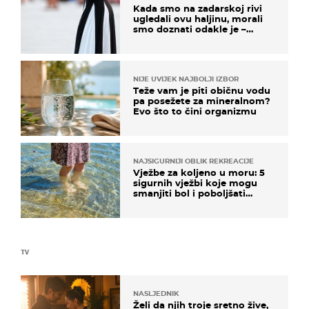
Kada smo na zadarskoj rivi
ugledali ovu haljinu, morali
smo doznati odakle je –
košta samo 18 eura
NIJE UVIJEK NAJBOLJI IZBOR
Teže vam je piti običnu vodu
pa posežete za mineralnom?
Evo što to čini organizmu
NAJSIGURNIJI OBLIK REKREACIJE
Vježbe za koljeno u moru: 5
sigurnih vježbi koje mogu
smanjiti bol i poboljšati
pokretljivost
TV
NASLJEDNIK
Želi da njih troje sretno žive,