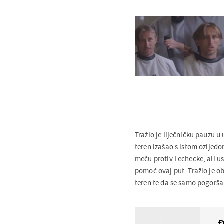
Tražio je liječničku pauzu u 
teren izašao s istom ozljedo
meču protiv Lechecke, ali us
pomoć ovaj put. Tražio je ob
teren te da se samo pogoršal
Đ