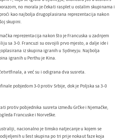
orazom, no morala je čekati rasplet u ostalim skupinama i
le proći kao najbolja drugoplasirana reprezentacija nakon
šoj skupini.
emačka reprezentacija nakon što je Francuska u zadnjem
iju sa 3-0. Francuzi su osvojili prvo mjesto, a dalje ide i
plasirana iz skupina igranih u Sydneyju. Najbolja
ina igranih u Perthu je Kina.
četvrtfinala, a već su i odigrana dva susreta.
ufinale pobjedom 3-0 protiv Srbije, dok je Poljska sa 3-0
grati protiv pobjednika susreta između Grčke i Njemačke,
 ogleda Francuske i Norveške.
straliji, nacionalno je timsko natjecanje u kojem se
dijeljenih u šest skupina po tri prije nokaut faze koja