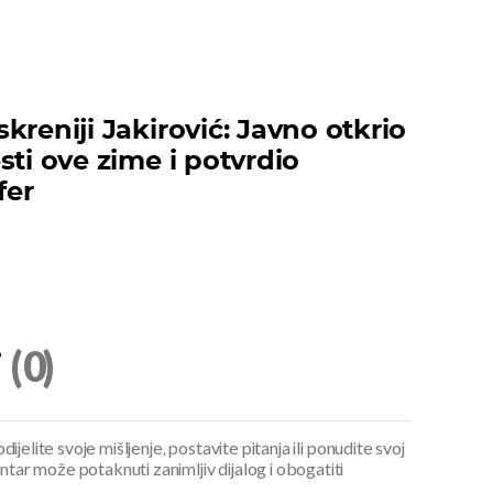
kreniji Jakirović: Javno otkrio
sti ove zime i potvrdio
fer
i
(0)
ijelite svoje mišljenje, postavite pitanja ili ponudite svoj
ar može potaknuti zanimljiv dijalog i obogatiti