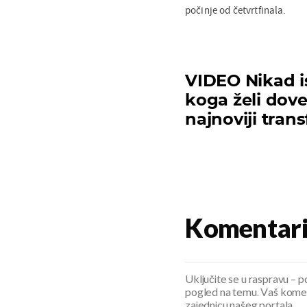
počinje od četvrtfinala.
VIDEO Nikad is
koga želi dove
najnoviji trans
Komentar
Uključite se u raspravu – pod
pogled na temu. Vaš koment
zajednicu našeg portala.