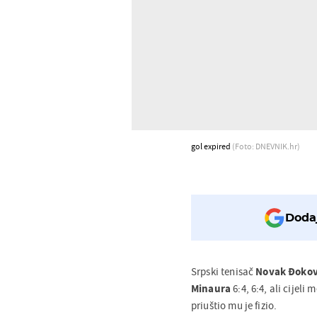
gol expired
(Foto: DNEVNIK.hr)
Dodaj
Srpski tenisač
Novak Đokov
Minaura
6:4, 6:4, ali cijel
priuštio mu je fizio.