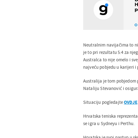
H
p
Neutralnim navijačima to nij
je to pri rezultatu 5:4 za nje
Australca to nije omelo i sv
najveću pobjedu u karijeri i 
Australija je tom pobjedom p
Nataliju Stevanović i osigu
Situaciju pogledajte
OVDJE
Hrvatska teniska reprezentac
se igra u Sydneyu i Perthu.
Hrvatska je svoj nastup u sk