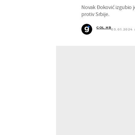
Novak Đoković izgubio je
protiv Srbije.
GOL.HR
03.01.2024 