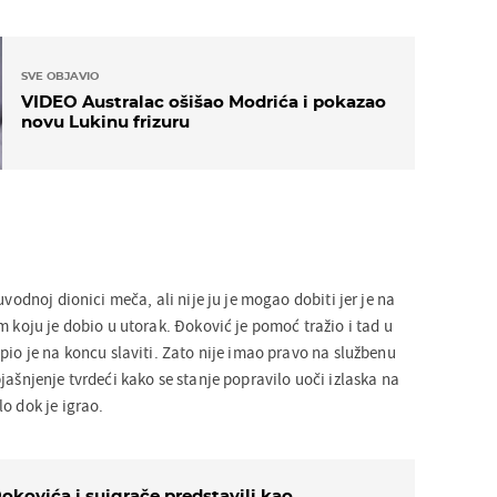
SVE OBJAVIO
VIDEO Australac ošišao Modrića i pokazao
novu Lukinu frizuru
uvodnoj dionici meča, ali nije ju je mogao dobiti jer je na
m koju je dobio u utorak. Đoković je pomoć tražio i tad u
pio je na koncu slaviti. Zato nije imao pravo na službenu
jašnjenje tvrdeći kako se stanje popravilo uoči izlaska na
o dok je igrao.
okovića i suigrače predstavili kao