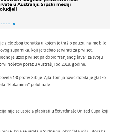
rvate u Australiji: Srpski mediji
oludjeli
e sjelo zbog trenutka u kojem je tražio pauzu, naime bilo
govog suparnika, koji je trebao servirati za prvi set.
ejedno je uzeo prvi set pa dobio "ranjenog lava“ za svoju
prvi Noletov poraz u Australiji od 2018. godine.
ovela 1:0 protiv Srbije. Ajla Tomljanović dobila je glatko
rala "klokanima" polufinale.
.
ija nije se uspjela plasirati u četvrtfinale United Cupa koji
upini F, koja se igrala u Sydneyju, okončala još u utorak s