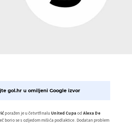
te gol.hr u omiljeni Google izvor
ić
poražen je u četvrtfinalu
United
Cupa
od
Alexa
De
i meč borio se s ozljedom mišića podlaktice. Dodatan problem