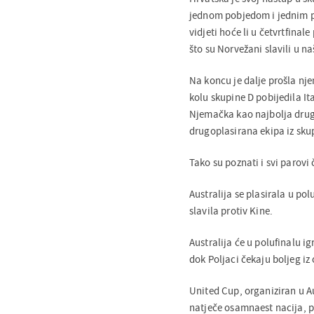
jednom pobjedom i jednim p
vidjeti hoće li u četvrtfina
što su Norvežani slavili u na
Na koncu je dalje prošla nj
kolu skupine D pobijedila Ital
Njemačka kao najbolja drugo
drugoplasirana ekipa iz skup
Tako su poznati i svi parovi 
Australija se plasirala u pol
slavila protiv Kine.
Australija će u polufinalu i
dok Poljaci čekaju boljeg iz
United Cup, organiziran u Au
natječe osamnaest nacija, po