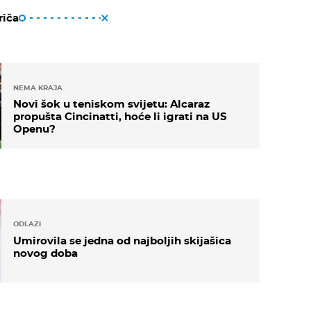
riča
NEMA KRAJA
Novi šok u teniskom svijetu: Alcaraz
propušta Cincinatti, hoće li igrati na US
Openu?
ODLAZI
Umirovila se jedna od najboljih skijašica
novog doba