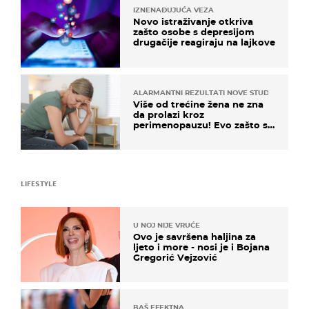
IZNENAĐUJUĆA VEZA
Novo istraživanje otkriva
zašto osobe s depresijom
drugačije reagiraju na lajkove
ALARMANTNI REZULTATI NOVE STUDIJE
Više od trećine žena ne zna
da prolazi kroz
perimenopauzu! Evo zašto su
simptomi toliko zbunjujući
LIFESTYLE
U NOJ NIJE VRUĆE
Ovo je savršena haljina za
ljeto i more - nosi je i Bojana
Gregorić Vejzović
BAŠ EFEKTNA