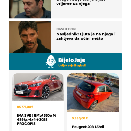
vrijeme uz njega
NASLJEDNIK
Nasljednik: Ljuta je na njega i
zahtjeva da učini nešto
85.777,00 €
IMA SVE ! BMW 550e M
9.990,00 €
489ks-4x4-i-2025
PROČ.OPIS
Peugeot 208 1.5hdi