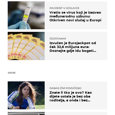
PACIJENT U IZOLACIJI
Vratio se virus koji je izazvao
međunarodnu uzbunu:
Otkriven novi slučaj u Europi
ČESTITAMO!
Izvučen je Eurojackpot od
čak 32,6 milijuna eura:
Doznajte gdje idu bogati
dobitci u Hrvatskoj
SHOW
DANAS ŽIVI POVUČENO
Znate li tko je ovo? Kao
dijete ostala je bez oba
roditelja, a onda i bez
milijuna koje je trebala
naslijediti