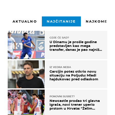
AKTUALNO
NAJČITANIJE
NAJKOMENTI
GDJE ĆE SAD?
U Dinamu je prošle godine
predstavljen kao mega
transfer, danas je pao najniže
u karijeri
IZ VEDRA NEBA
Garcijin potez otkrio novu
situaciju na Poljudu: Mladi
hajdukovac pred odlaskom
PONOVNI SUSRET?
Newcastle prodao tri glavna
igrača, novi trener uperio
prstom u Hrvata: "Želim
njega!"