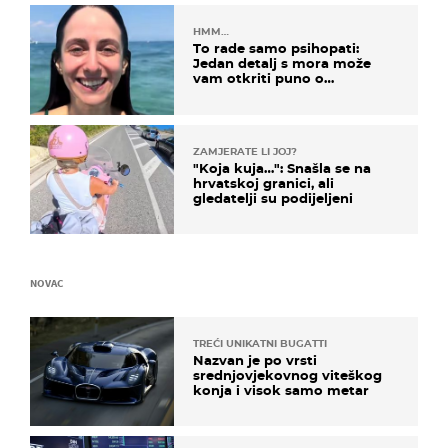
HMM…
To rade samo psihopati:
Jedan detalj s mora može
vam otkriti puno o
prijateljima
ZAMJERATE LI JOJ?
"Koja kuja…": Snašla se na
hrvatskoj granici, ali
gledatelji su podijeljeni
NOVAC
TREĆI UNIKATNI BUGATTI
Nazvan je po vrsti
srednjovjekovnog viteškog
konja i visok samo metar