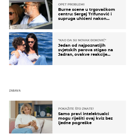
OPET PROBLEMI
Burne scene u trgovačkom
centru: Sergej Trifunović i
supruga uhićeni nakon
svađe!
"KAO DA SU NOVAK ĐOKOVIĆ"
Jedan od najpoznatijih
svjetskih parova stigao na
Jadran, ovakve reakcije
vjerojatno nisu očekivali
ZABAVA
POKAŽITE ŠTO ZNATE!
Samo pravi intelektualci
mogu riješiti ovaj kviz bez
ijedne pogreške