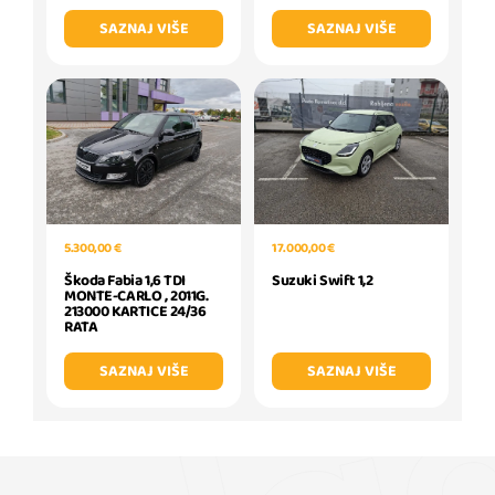
SAZNAJ VIŠE
SAZNAJ VIŠE
5.300,00 €
17.000,00 €
Škoda Fabia 1,6 TDI
Suzuki Swift 1,2
MONTE-CARLO , 2011G.
213000 KARTICE 24/36
RATA
SAZNAJ VIŠE
SAZNAJ VIŠE