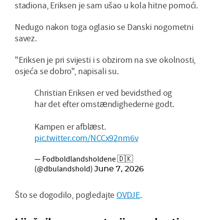
stadiona, Eriksen je sam ušao u kola hitne pomoći.
Nedugo nakon toga oglasio se Danski nogometni
savez.
"Eriksen je pri svijesti i s obzirom na sve okolnosti,
osjeća se dobro", napisali su.
Christian Eriksen er ved bevidsthed og
har det efter omstændighederne godt.
Kampen er afblæst.
pic.twitter.com/NCCx92nm6v
— Fodboldlandsholdene 🇩🇰
(@dbulandshold)
June 7, 2026
Što se dogodilo, pogledajte
OVDJE
.