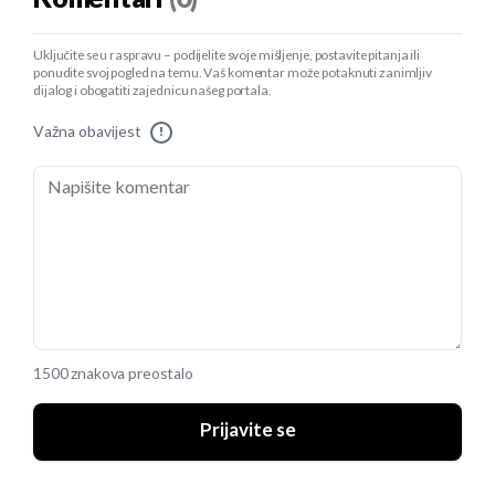
Uključite se u raspravu – podijelite svoje mišljenje, postavite pitanja ili
ponudite svoj pogled na temu. Vaš komentar može potaknuti zanimljiv
dijalog i obogatiti zajednicu našeg portala.
Važna obavijest
!
1500 znakova preostalo
Prijavite se