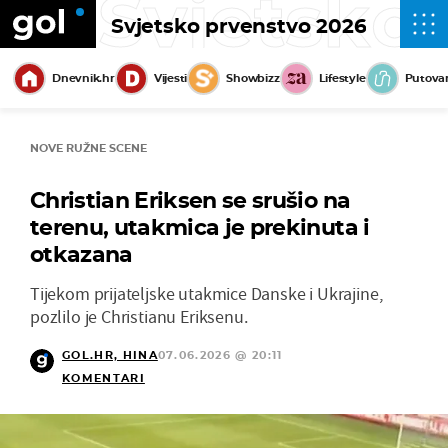
Svjetsko
Svjetsko prvenstvo 2026
Dnevnik.hr
Vijesti
Showbizz
Lifestyle
Putova
NOVE RUŽNE SCENE
Christian Eriksen se srušio na
terenu, utakmica je prekinuta i
otkazana
Tijekom prijateljske utakmice Danske i Ukrajine,
pozlilo je Christianu Eriksenu.
GOL.HR, HINA
07.06.2026 @ 20:11
KOMENTARI