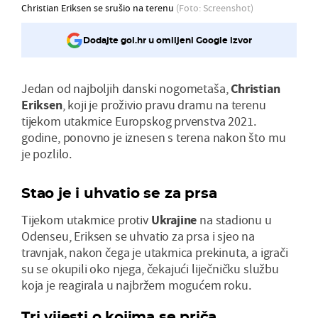
Christian Eriksen se srušio na terenu
(Foto: Screenshot)
Dodajte gol.hr u omiljeni Google izvor
Jedan od najboljih danski nogometaša,
Christian
Eriksen
, koji je proživio pravu dramu na terenu
tijekom utakmice Europskog prvenstva 2021.
godine, ponovno je iznesen s terena nakon što mu
je pozlilo.
Stao je i uhvatio se za prsa
Tijekom utakmice protiv
Ukrajin
e
na stadionu u
Odenseu, Eriksen se uhvatio za prsa i sjeo na
travnjak, nakon čega je utakmica prekinuta, a igrači
su se okupili oko njega, čekajući liječničku službu
koja je reagirala u najbržem mogućem roku.
Tri vijesti o kojima se priča