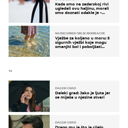
Kada smo na zadarskoj rivi
ugledali ovu haljinu, morali
smo doznati odakle je –
košta samo 18 eura
NAJSIGURNIJI OBLIK REKREACIJE
Vježbe za koljeno u moru: 5
sigurnih vježbi koje mogu
smanjiti bol i poboljšati
pokretljivost
TV
DALEKI GRAD
Daleki grad: Jako je ljuta jer
se miješa u njezine stvari
DALEKI GRAD
Drago mu je što je cijelo