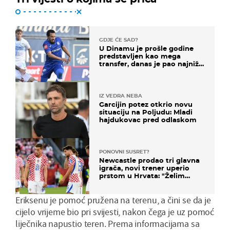
GDJE ĆE SAD?
U Dinamu je prošle godine
predstavljen kao mega
transfer, danas je pao najniže
u karijeri
IZ VEDRA NEBA
Garcijin potez otkrio novu
situaciju na Poljudu: Mladi
hajdukovac pred odlaskom
PONOVNI SUSRET?
Newcastle prodao tri glavna
igrača, novi trener uperio
prstom u Hrvata: "Želim
njega!"
Eriksenu je pomoć pružena na terenu, a čini se da je
cijelo vrijeme bio pri svijesti, nakon čega je uz pomoć
liječnika napustio teren. Prema informacijama sa