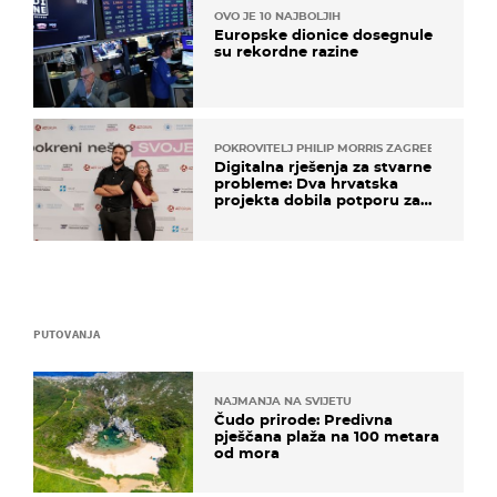
OVO JE 10 NAJBOLJIH
Europske dionice dosegnule
su rekordne razine
POKROVITELJ PHILIP MORRIS ZAGREB
Digitalna rješenja za stvarne
probleme: Dva hrvatska
projekta dobila potporu za
razvoj
PUTOVANJA
NAJMANJA NA SVIJETU
Čudo prirode: Predivna
pješčana plaža na 100 metara
od mora