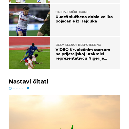
SIN HAJDUČKE IKONE
Rudeš službeno dobio veliko
pojačanje iz Hajduka
BESMISLENO I BESPOTREBNO
VIDEO Krvoločnim startom
na prijateljskoj utakmici
reprezentativcu Nigerije
završila sezona!
Nastavi čitati