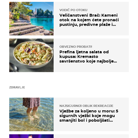
VODIČ PO OTOKU
Veličanstveni Brač: Kameni
otok na kojem ćete pronaći
pustinju, predivne plaže i
uzbudljivu hranu
OBVEZNO PROBATI!
Prefina ljetna salata od
kupusa: Kremasto
savršenstvo koje najbolje
paše uz pečeno meso
ZDRAVLJE
NAJSIGURNIJI OBLIK REKREACIJE
Vježbe za koljeno u moru: 5
sigurnih vježbi koje mogu
smanjiti bol i poboljšati
pokretljivost