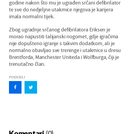
godine nakon što mu je ugrađen srčani defibrilator
te sve do nedjeljne utakmice njegova je karijera
imala normalni tijek.
Zbog ugradnje srčanog defibrilatora Eriksen je
morao napustiti talijanski nogomet, gdje igračima
nije dopušteno igranje s takvim dodatkom, ali je
normalno obavljao sve treninge i utakmice u dresu
Brentforda, Manchester Uniteda i Wolfburga, čiji je
trenutačno član.
PODIJELI
Komentari
(0)