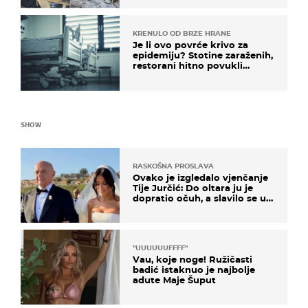
mi srednji prst"
KRENULO OD BRZE HRANE
Je li ovo povrće krivo za
epidemiju? Stotine zaraženih,
restorani hitno povukli
proizvod
SHOW
RASKOŠNA PROSLAVA
Ovako je izgledalo vjenčanje
Tije Jurčić: Do oltara ju je
dopratio očuh, a slavilo se uz
Olivera i Rozgu
"UUUUUUFFFF"
Vau, koje noge! Ružičasti
badić istaknuo je najbolje
adute Maje Šuput