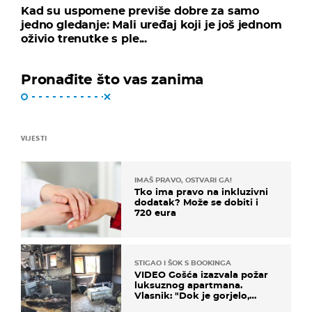
Kad su uspomene previše dobre za samo
jedno gledanje: Mali uređaj koji je još jednom
oživio trenutke s ple...
Pronađite što vas zanima
VIJESTI
IMAŠ PRAVO, OSTVARI GA!
Tko ima pravo na inkluzivni
dodatak? Može se dobiti i
720 eura
STIGAO I ŠOK S BOOKINGA
VIDEO Gošća izazvala požar
luksuznog apartmana.
Vlasnik: "Dok je gorjelo,
smijali su se, pili i pokazivali