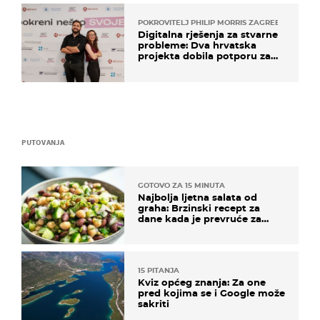
POKROVITELJ PHILIP MORRIS ZAGREB
Digitalna rješenja za stvarne
probleme: Dva hrvatska
projekta dobila potporu za
razvoj
PUTOVANJA
GOTOVO ZA 15 MINUTA
Najbolja ljetna salata od
graha: Brzinski recept za
dane kada je prevruće za
kuhanje
15 PITANJA
Kviz općeg znanja: Za one
pred kojima se i Google može
sakriti