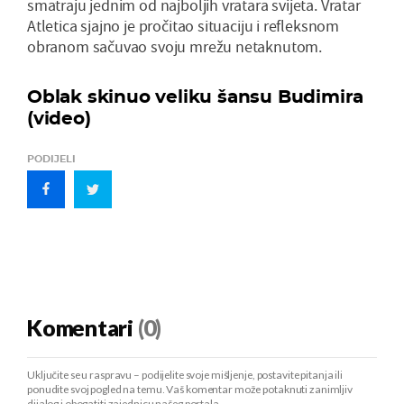
smatraju jednim od najboljih vratara svijeta. Vratar
Atletica sjajno je pročitao situaciju i refleksnom
obranom sačuvao svoju mrežu netaknutom.
Oblak skinuo veliku šansu Budimira
(video)
PODIJELI
Komentari
(0)
Uključite se u raspravu – podijelite svoje mišljenje, postavite pitanja ili
ponudite svoj pogled na temu. Vaš komentar može potaknuti zanimljiv