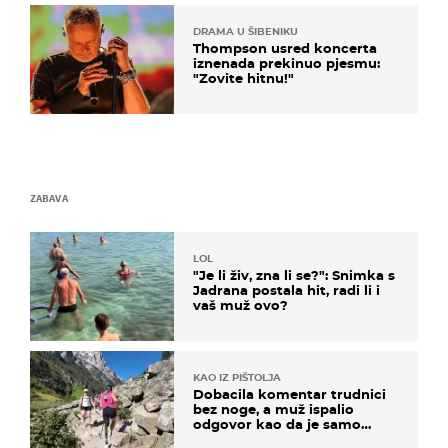
DRAMA U ŠIBENIKU
Thompson usred koncerta
iznenada prekinuo pjesmu:
"Zovite hitnu!"
ZABAVA
LOL
"Je li živ, zna li se?": Snimka s
Jadrana postala hit, radi li i
vaš muž ovo?
KAO IZ PIŠTOLJA
Dobacila komentar trudnici
bez noge, a muž ispalio
odgovor kao da je samo
čekao…