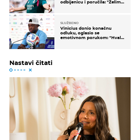
odbijenicu i poručila: "Želim
u Barcelonu"
SLUŽBENO
Vinicius donio konačnu
odluku, oglasio se
emotivnom porukom: "Hvala
vam svima"
Nastavi čitati