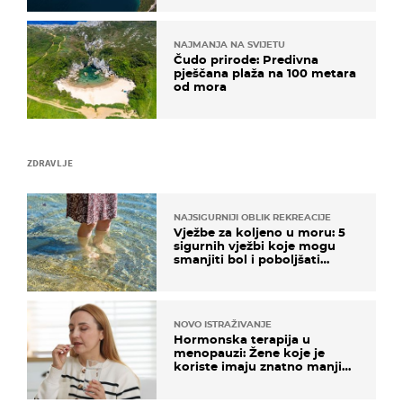
NAJMANJA NA SVIJETU
Čudo prirode: Predivna
pješčana plaža na 100 metara
od mora
ZDRAVLJE
NAJSIGURNIJI OBLIK REKREACIJE
Vježbe za koljeno u moru: 5
sigurnih vježbi koje mogu
smanjiti bol i poboljšati
pokretljivost
NOVO ISTRAŽIVANJE
Hormonska terapija u
menopauzi: Žene koje je
koriste imaju znatno manji
rizik od ovoga