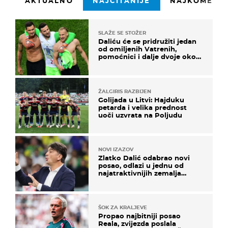
AKTUALNO
NAJČITANIJE
NAJKOMENTI
SLAŽE SE STOŽER
Daliću će se pridružiti jedan
od omiljenih Vatrenih,
pomoćnici i dalje dvoje oko
ponude
ŽALGIRIS RAZBIJEN
Golijada u Litvi: Hajduku
petarda i velika prednost
uoči uzvrata na Poljudu
NOVI IZAZOV
Zlatko Dalić odabrao novi
posao, odlazi u jednu od
najatraktivnijih zemalja
svijeta
ŠOK ZA KRALJEVE
Propao najbitniji posao
Reala, zvijezda poslala