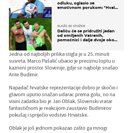
odluku, oglasio se
emotivnom porukom: "Hvala
vam svima"
SLAŽE SE STOŽER
Daliću će se pridružiti jedan
od omiljenih Vatrenih,
pomoćnici i dalje dvoje oko
ponude
Jedna od najboljih prilika stigla je u 25. minuti
susreta. Marco Pašalić ubacio je preciznu loptu u
kazneni prostor Slovenije, gdje se najbolje snašao
Ante Budimir.
Napadač hrvatske reprezentacije dobro je skočio i
glavom uputio snažan udarac prema golu, no na
visini zadatka bio je Jan Oblak. Slovenski vratar
fantastičnom je reakcijom zaustavio Budimirov
pokušaj i spriječio vodstvo Hrvatske.
Oblak je još jednom pokazao zašto ga mnogi