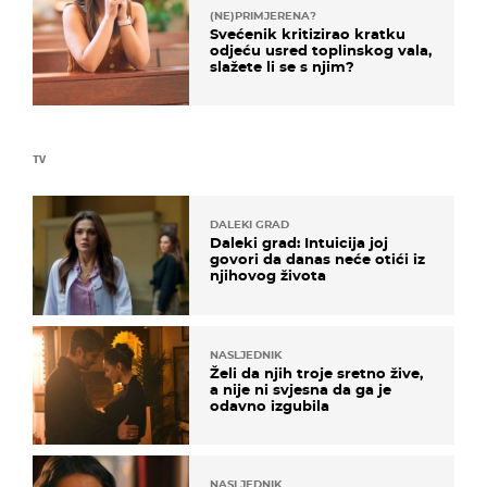
(NE)PRIMJERENA?
Svećenik kritizirao kratku
odjeću usred toplinskog vala,
slažete li se s njim?
TV
DALEKI GRAD
Daleki grad: Intuicija joj
govori da danas neće otići iz
njihovog života
NASLJEDNIK
Želi da njih troje sretno žive,
a nije ni svjesna da ga je
odavno izgubila
NASLJEDNIK