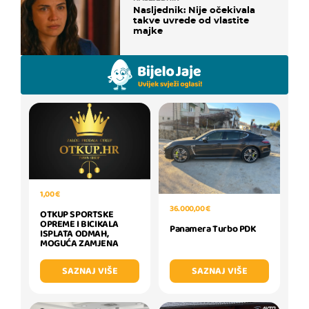
Nasljednik: Nije očekivala
takve uvrede od vlastite
majke
1,00 €
36.000,00 €
OTKUP SPORTSKE
OPREME I BICIKALA
Panamera Turbo PDK
ISPLATA ODMAH,
MOGUĆA ZAMJENA
SAZNAJ VIŠE
SAZNAJ VIŠE