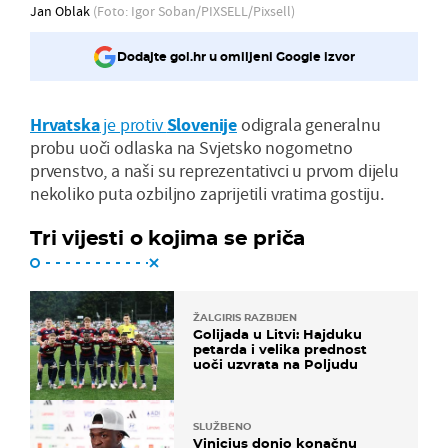
Jan Oblak
(Foto: Igor Soban/PIXSELL/Pixsell)
Dodajte gol.hr u omiljeni Google izvor
Hrvatska
je protiv
Slovenije
odigrala generalnu
probu uoči odlaska na Svjetsko nogometno
prvenstvo, a naši su reprezentativci u prvom dijelu
nekoliko puta ozbiljno zaprijetili vratima gostiju.
Tri vijesti o kojima se priča
ŽALGIRIS RAZBIJEN
Golijada u Litvi: Hajduku
petarda i velika prednost
uoči uzvrata na Poljudu
SLUŽBENO
Vinicius donio konačnu