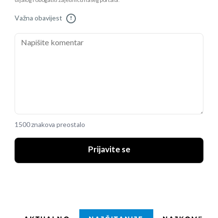
dijalog i obogatiti zajednicu našeg portala.
Važna obavijest
!
1500 znakova preostalo
Prijavite se