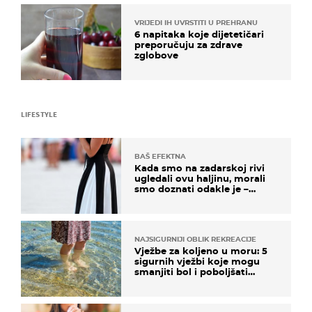
VRIJEDI IH UVRSTITI U PREHRANU
6 napitaka koje dijetetičari
preporučuju za zdrave
zglobove
LIFESTYLE
BAŠ EFEKTNA
Kada smo na zadarskoj rivi
ugledali ovu haljinu, morali
smo doznati odakle je –
košta samo 18 eura
NAJSIGURNIJI OBLIK REKREACIJE
Vježbe za koljeno u moru: 5
sigurnih vježbi koje mogu
smanjiti bol i poboljšati
pokretljivost