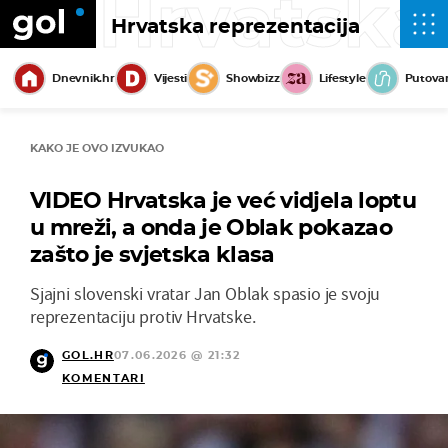
Hrvatska
Hrvatska reprezentacija
Dnevnik.hr
Vijesti
Showbizz
Lifestyle
Putova
KAKO JE OVO IZVUKAO
VIDEO Hrvatska je već vidjela loptu
u mreži, a onda je Oblak pokazao
zašto je svjetska klasa
Sjajni slovenski vratar Jan Oblak spasio je svoju
reprezentaciju protiv Hrvatske.
GOL.HR
07.06.2026 @ 21:32
KOMENTARI