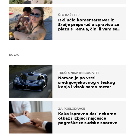
ŠTO KAŽETE?
Isključio komentare: Par iz
Srbije preporučio spravicu za
plažu s Temua, čini li vam se
ovo sigurnim?
NOVAC
TREĆI UNIKATNI BUGATTI
Nazvan je po vrsti
srednjovjekovnog viteškog
konja i visok samo metar
ZA POSLODAVCE
Kako ispravno dati nekome
otkaz i izbjeći najčešće
pogreške te sudske sporove