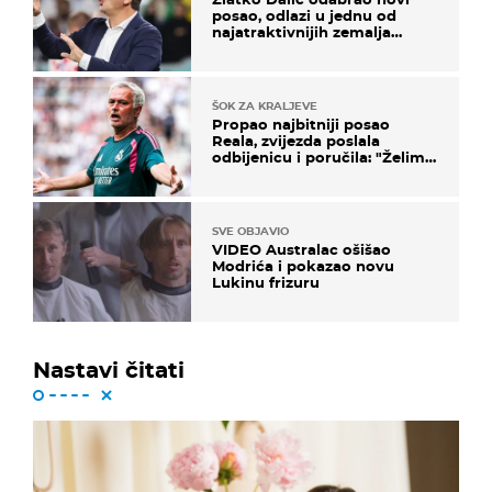
posao, odlazi u jednu od
najatraktivnijih zemalja
svijeta
ŠOK ZA KRALJEVE
Propao najbitniji posao
Reala, zvijezda poslala
odbijenicu i poručila: "Želim
u Barcelonu"
SVE OBJAVIO
VIDEO Australac ošišao
Modrića i pokazao novu
Lukinu frizuru
Nastavi čitati