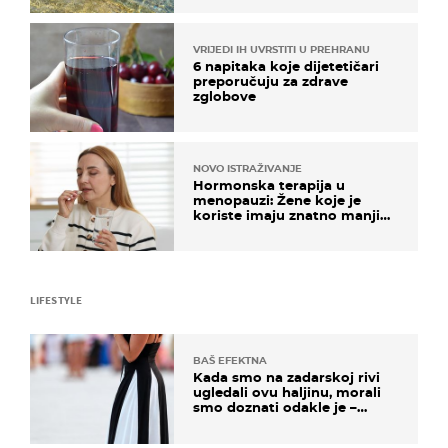
VRIJEDI IH UVRSTITI U PREHRANU
6 napitaka koje dijetetičari
preporučuju za zdrave
zglobove
NOVO ISTRAŽIVANJE
Hormonska terapija u
menopauzi: Žene koje je
koriste imaju znatno manji
rizik od ovoga
LIFESTYLE
BAŠ EFEKTNA
Kada smo na zadarskoj rivi
ugledali ovu haljinu, morali
smo doznati odakle je –
košta samo 18 eura