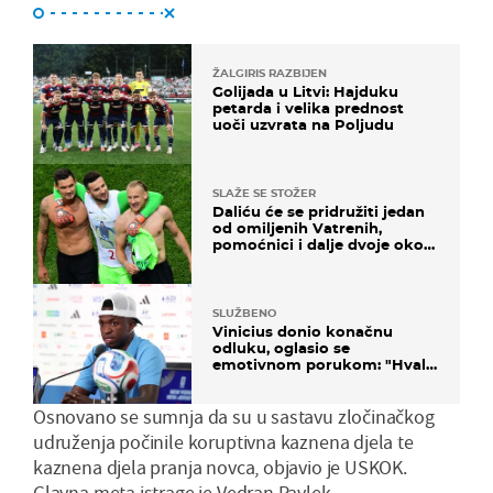
ŽALGIRIS RAZBIJEN
Golijada u Litvi: Hajduku
petarda i velika prednost
uoči uzvrata na Poljudu
SLAŽE SE STOŽER
Daliću će se pridružiti jedan
od omiljenih Vatrenih,
pomoćnici i dalje dvoje oko
ponude
SLUŽBENO
Vinicius donio konačnu
odluku, oglasio se
emotivnom porukom: "Hvala
vam svima"
Osnovano se sumnja da su u sastavu zločinačkog
udruženja počinile koruptivna kaznena djela te
kaznena djela pranja novca, objavio je USKOK.
Glavna meta istrage je Vedran Pavlek.