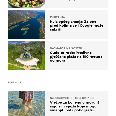
kuhanje
15 PITANJA
Kviz općeg znanja: Za one
pred kojima se i Google može
sakriti
NAJMANJA NA SVIJETU
Čudo prirode: Predivna
pješčana plaža na 100 metara
od mora
ZDRAVLJE
NAJSIGURNIJI OBLIK REKREACIJE
Vježbe za koljeno u moru: 5
sigurnih vježbi koje mogu
smanjiti bol i poboljšati
pokretljivost