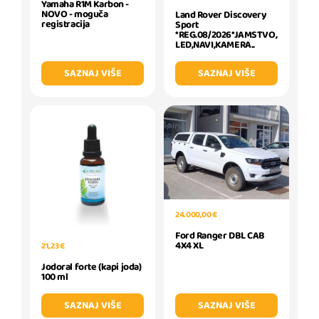
Yamaha R1M Karbon -
NOVO - moguča
Land Rover Discovery
registracija
Sport
*REG.08/2026*JAMSTVO,
LED,NAVI,KAMERA..
SAZNAJ VIŠE
SAZNAJ VIŠE
24.000,00 €
Ford Ranger DBL CAB
4X4 XL
21,23 €
Jodoral forte (kapi joda)
100 ml
SAZNAJ VIŠE
SAZNAJ VIŠE