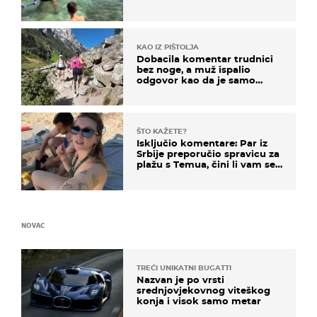
KAO IZ PIŠTOLJA
Dobacila komentar trudnici
bez noge, a muž ispalio
odgovor kao da je samo
čekao…
ŠTO KAŽETE?
Isključio komentare: Par iz
Srbije preporučio spravicu za
plažu s Temua, čini li vam se
ovo sigurnim?
NOVAC
TREĆI UNIKATNI BUGATTI
Nazvan je po vrsti
srednjovjekovnog viteškog
konja i visok samo metar