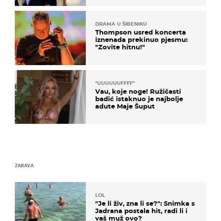
DRAMA U ŠIBENIKU
Thompson usred koncerta
iznenada prekinuo pjesmu:
"Zovite hitnu!"
"UUUUUUFFFF"
Vau, koje noge! Ružičasti
badić istaknuo je najbolje
adute Maje Šuput
ZABAVA
LOL
"Je li živ, zna li se?": Snimka s
Jadrana postala hit, radi li i
vaš muž ovo?