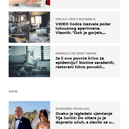
STIGAO I ŠOK S BOOKINGA
VIDEO Gošća izazvala požar
luksuznog apartmana.
Vlasnik: "Dok je gorjelo,
smijali su se, pili i pokazivali
mi srednji prst"
KRENULO OD BRZE HRANE
Je li ovo povrće krivo za
epidemiju? Stotine zaraženih,
restorani hitno povukli
proizvod
SHOW
RASKOŠNA PROSLAVA
Ovako je izgledalo vjenčanje
Tije Jurčić: Do oltara ju je
dopratio očuh, a slavilo se uz
Olivera i Rozgu