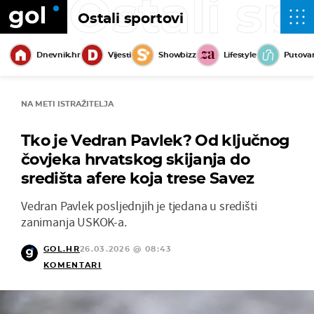
Ostali sp
Ostali sportovi
Dnevnik.hr
Vijesti
Showbizz
Lifestyle
Putova
NA METI ISTRAŽITELJA
Tko je Vedran Pavlek? Od ključnog
čovjeka hrvatskog skijanja do
središta afere koja trese Savez
Vedran Pavlek posljednjih je tjedana u središti
zanimanja USKOK-a.
GOL.HR
26.03.2026 @ 08:43
KOMENTARI