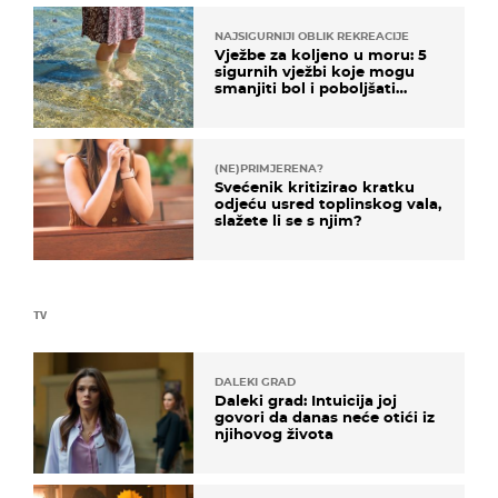
NAJSIGURNIJI OBLIK REKREACIJE
Vježbe za koljeno u moru: 5
sigurnih vježbi koje mogu
smanjiti bol i poboljšati
pokretljivost
(NE)PRIMJERENA?
Svećenik kritizirao kratku
odjeću usred toplinskog vala,
slažete li se s njim?
TV
DALEKI GRAD
Daleki grad: Intuicija joj
govori da danas neće otići iz
njihovog života