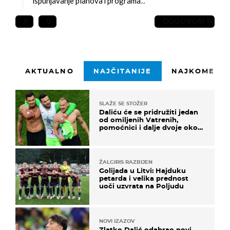
ispunjavanje planova i programa...
0
0
ODGOVORITE
AKTUALNO
NAJČITANIJE
NAJKOMENTI
SLAŽE SE STOŽER
Daliću će se pridružiti jedan
od omiljenih Vatrenih,
pomoćnici i dalje dvoje oko
ponude
ŽALGIRIS RAZBIJEN
Golijada u Litvi: Hajduku
petarda i velika prednost
uoči uzvrata na Poljudu
NOVI IZAZOV
Zlatko Dalić odabrao novi