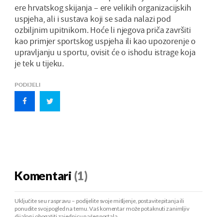
ere hrvatskog skijanja – ere velikih organizacijskih
uspjeha, ali i sustava koji se sada nalazi pod
ozbiljnim upitnikom. Hoće li njegova priča završiti
kao primjer sportskog uspjeha ili kao upozorenje o
upravljanju u sportu, ovisit će o ishodu istrage koja
je tek u tijeku.
PODIJELI
Komentari
(1)
Uključite se u raspravu – podijelite svoje mišljenje, postavite pitanja ili
ponudite svoj pogled na temu. Vaš komentar može potaknuti zanimljiv
dijalog i obogatiti zajednicu našeg portala.