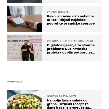
ZA POSLODAVCE
Kako ispravno dati nekome
otkaz i izbjeći najčešće
pogreške te sudske sporove
POKROVITELJ PHILIP MORRIS ZAGREB
Digitalna rješenja za stvarne
probleme: Dva hrvatska
projekta dobila potporu za
razvoj
PUTOVANJA
GOTOVO ZA 15 MINUTA
Najbolja ljetna salata od
graha: Brzinski recept za
dane kada je prevruće za