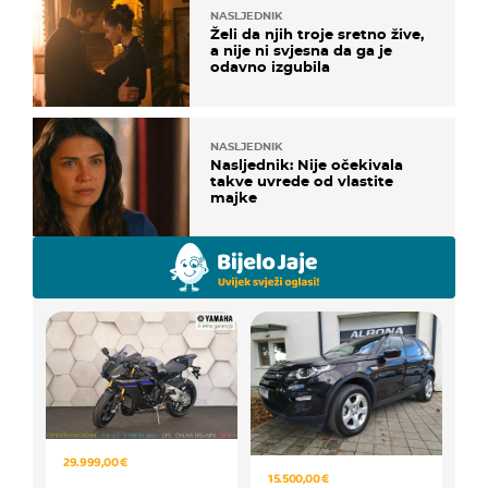
NASLJEDNIK
Želi da njih troje sretno žive,
a nije ni svjesna da ga je
odavno izgubila
NASLJEDNIK
Nasljednik: Nije očekivala
takve uvrede od vlastite
majke
29.999,00 €
15.500,00 €