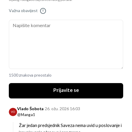
Važna obavijest
!
1500 znakova preostalo
Prijavite se
Vlado Šobota
26. ožu. 2026 16:03
VO
@Manga1
Žar jedan predsjednik Saveza nema uvid u poslovanje i