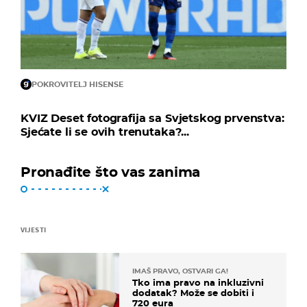
POKROVITELJ HISENSE
KVIZ Deset fotografija sa Svjetskog prvenstva:
Sjećate li se ovih trenutaka?...
Pronađite što vas zanima
VIJESTI
IMAŠ PRAVO, OSTVARI GA!
Tko ima pravo na inkluzivni
dodatak? Može se dobiti i
720 eura