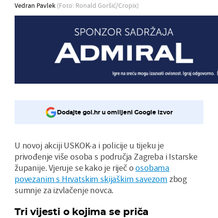
Vedran Pavlek
(Foto: Ronald Goršić/Cropix)
Dodajte gol.hr u omiljeni Google izvor
U novoj akciji USKOK-a i policije u tijeku je
privođenje više osoba s područja Zagreba i Istarske
županije. Vjeruje se kako je riječ o
osobama
povezanim s Hrvatskim skijaškim savezom
zbog
sumnje za izvlačenje novca.
Tri vijesti o kojima se priča