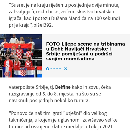
''Susret je na kraju riješen u posljednje dvije minute,
zahvaljujući, reklo bi se, većem iskustvu hrvatskih
igrača, kao i potezu Dušana Mandića na 100 sekundi
prije kraja'', piše B92.
FOTO Lijepe scene na tribinama
u Dohi: Navijači Hrvatske i
Srbije pomiješani u podršci
svojim momčadima
Vaterpoliste Srbije, tj.
Delfine
kako ih zovu, čeka
razigravanje od 5. do 8. mjesta, na što su se
naviknuli posljednjih nekoliko turnira.
''Ponovo će naš tim igrati "utješni" dio velikog
takmičenja, u kojem je uglavnom i završavao velike
turnire od osvojene zlatne medalje u Tokiju 2021.