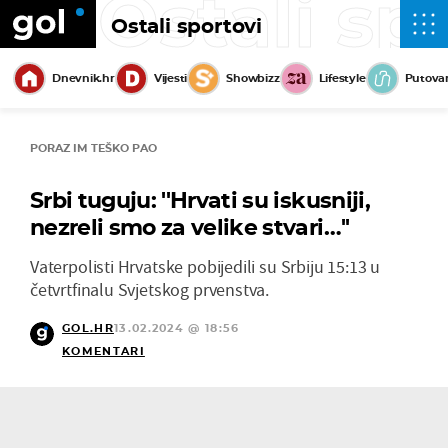
Ostali sp
Ostali sportovi
Dnevnik.hr
Vijesti
Showbizz
Lifestyle
Putova
PORAZ IM TEŠKO PAO
Srbi tuguju: ''Hrvati su iskusniji,
nezreli smo za velike stvari…''
Vaterpolisti Hrvatske pobijedili su Srbiju 15:13 u
četvrtfinalu Svjetskog prvenstva.
GOL.HR
13.02.2024 @ 18:56
KOMENTARI