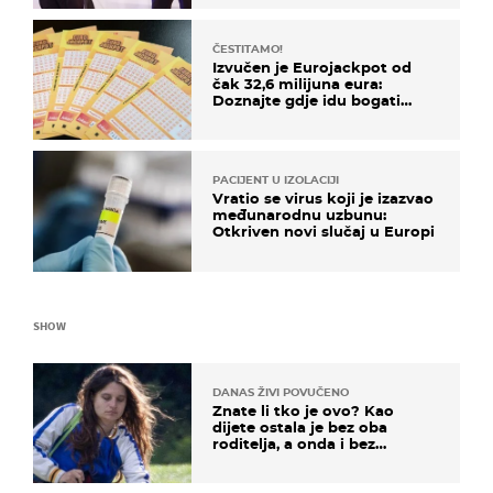
ČESTITAMO!
Izvučen je Eurojackpot od
čak 32,6 milijuna eura:
Doznajte gdje idu bogati
dobitci u Hrvatskoj
PACIJENT U IZOLACIJI
Vratio se virus koji je izazvao
međunarodnu uzbunu:
Otkriven novi slučaj u Europi
SHOW
DANAS ŽIVI POVUČENO
Znate li tko je ovo? Kao
dijete ostala je bez oba
roditelja, a onda i bez
milijuna koje je trebala
naslijediti