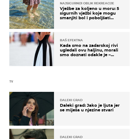
NAJSIGURNIJI OBLIK REKREACIJE
Vježbe za koljeno u moru: 5
sigurnih vježbi koje mogu
smanjiti bol i poboljšati
pokretljivost
BAŠ EFEKTNA
Kada smo na zadarskoj rivi
ugledali ovu haljinu, morali
smo doznati odakle je –
košta samo 18 eura
TV
DALEKI GRAD
Daleki grad: Jako je ljuta jer
se miješa u njezine stvari
DALEKI GRAD