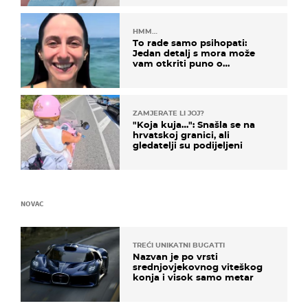
HMM…
To rade samo psihopati:
Jedan detalj s mora može
vam otkriti puno o
prijateljima
ZAMJERATE LI JOJ?
"Koja kuja…": Snašla se na
hrvatskoj granici, ali
gledatelji su podijeljeni
NOVAC
TREĆI UNIKATNI BUGATTI
Nazvan je po vrsti
srednjovjekovnog viteškog
konja i visok samo metar