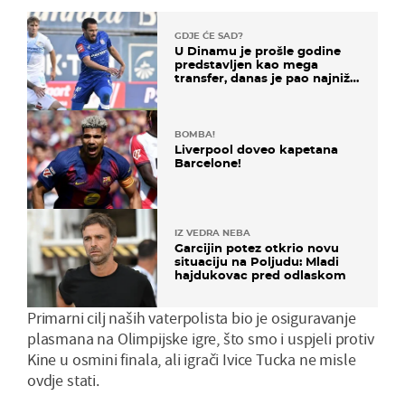
GDJE ĆE SAD?
U Dinamu je prošle godine
predstavljen kao mega
transfer, danas je pao najniže
u karijeri
BOMBA!
Liverpool doveo kapetana
Barcelone!
IZ VEDRA NEBA
Garcijin potez otkrio novu
situaciju na Poljudu: Mladi
hajdukovac pred odlaskom
Primarni cilj naših vaterpolista bio je osiguravanje
plasmana na Olimpijske igre, što smo i uspjeli protiv
Kine u osmini finala, ali igrači Ivice Tucka ne misle
ovdje stati.