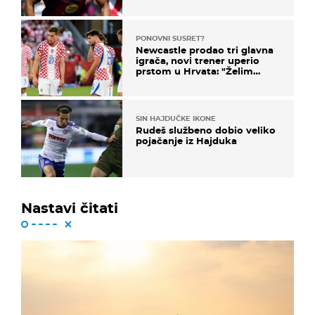
PONOVNI SUSRET?
Newcastle prodao tri glavna
igrača, novi trener uperio
prstom u Hrvata: "Želim
njega!"
SIN HAJDUČKE IKONE
Rudeš službeno dobio veliko
pojačanje iz Hajduka
Nastavi čitati