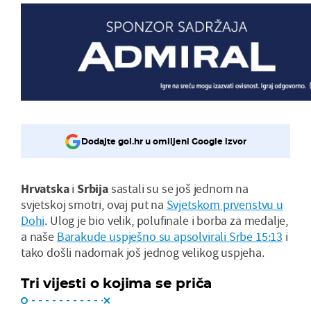
Dodajte gol.hr u omiljeni Google izvor
Hrvatska
i
Srbija
sastali su se još jednom na
svjetskoj smotri, ovaj put na
Svjetskom prvenstvu u
Dohi
. Ulog je bio velik, polufinale i borba za medalje,
a naše
Barakude uspješno su apsolvirali Srbe 15:13
i
tako došli nadomak još jednog velikog uspjeha.
Tri vijesti o kojima se priča