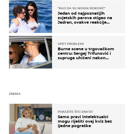
"KAO DA SU NOVAK ĐOKOVIĆ"
Jedan od najpoznatijih
svjetskih parova stigao na
Jadran, ovakve reakcije
vjerojatno nisu očekivali
OPET PROBLEMI
Burne scene u trgovačkom
centru: Sergej Trifunović i
supruga uhićeni nakon
svađe!
ZABAVA
POKAŽITE ŠTO ZNATE!
Samo pravi intelektualci
mogu riješiti ovaj kviz bez
ijedne pogreške