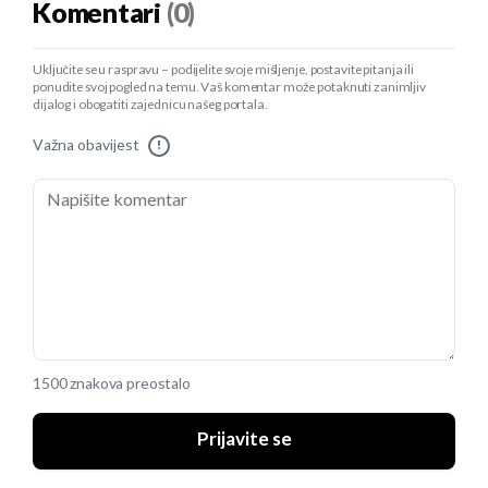
Komentari
(0)
Uključite se u raspravu – podijelite svoje mišljenje, postavite pitanja ili
ponudite svoj pogled na temu. Vaš komentar može potaknuti zanimljiv
dijalog i obogatiti zajednicu našeg portala.
Važna obavijest
!
1500 znakova preostalo
Prijavite se