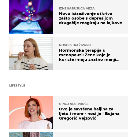
IZNENAĐUJUĆA VEZA
Novo istraživanje otkriva
zašto osobe s depresijom
drugačije reagiraju na lajkove
NOVO ISTRAŽIVANJE
Hormonska terapija u
menopauzi: Žene koje je
koriste imaju znatno manji
rizik od ovoga
LIFESTYLE
U NOJ NIJE VRUĆE
Ovo je savršena haljina za
ljeto i more - nosi je i Bojana
Gregorić Vejzović