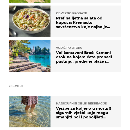
OBVEZNO PROBATI!
Prefina ljetna salata od
kupusa: Kremasto
savršenstvo koje najbolje
paše uz pečeno meso
VODIČ PO OTOKU
Veličanstveni Brač: Kameni
otok na kojem ćete pronaći
pustinju, predivne plaže i
uzbudljivu hranu
ZDRAVLJE
NAJSIGURNIJI OBLIK REKREACIJE
Vježbe za koljeno u moru: 5
sigurnih vježbi koje mogu
smanjiti bol i poboljšati
pokretljivost