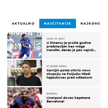
AKTUALNO
NAJČITANIJE
NAJKOMENTI
GDJE ĆE SAD?
U Dinamu je prošle godine
predstavljen kao mega
transfer, danas je pao najniže
u karijeri
IZ VEDRA NEBA
Garcijin potez otkrio novu
situaciju na Poljudu: Mladi
hajdukovac pred odlaskom
BOMBA!
Liverpool doveo kapetana
Barcelone!