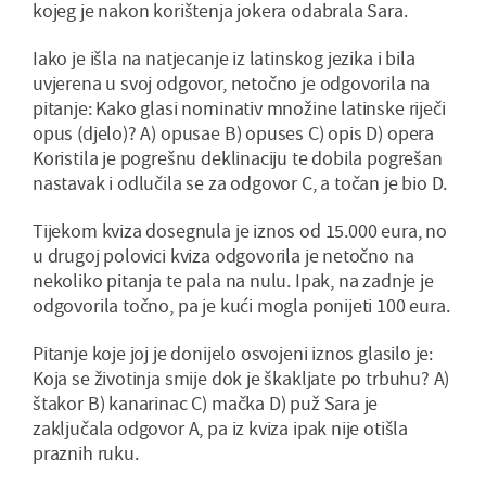
kojeg je nakon korištenja jokera odabrala Sara.
Iako je išla na natjecanje iz latinskog jezika i bila
uvjerena u svoj odgovor, netočno je odgovorila na
pitanje: Kako glasi nominativ množine latinske riječi
opus (djelo)? A) opusae B) opuses C) opis D) opera
Koristila je pogrešnu deklinaciju te dobila pogrešan
nastavak i odlučila se za odgovor C, a točan je bio D.
Tijekom kviza dosegnula je iznos od 15.000 eura, no
u drugoj polovici kviza odgovorila je netočno na
nekoliko pitanja te pala na nulu. Ipak, na zadnje je
odgovorila točno, pa je kući mogla ponijeti 100 eura.
Pitanje koje joj je donijelo osvojeni iznos glasilo je:
Koja se životinja smije dok je škakljate po trbuhu? A)
štakor B) kanarinac C) mačka D) puž Sara je
zaključala odgovor A, pa iz kviza ipak nije otišla
praznih ruku.