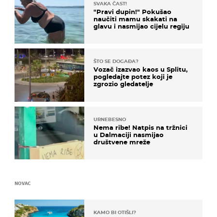
SVAKA ČAST!
"Pravi dupin!" Pokušao
naučiti mamu skakati na
glavu i nasmijao cijelu regiju
ŠTO SE DOGAĐA?
Vozač izazvao kaos u Splitu,
pogledajte potez koji je
zgrozio gledatelje
URNEBESNO
Nema ribe! Natpis na tržnici
u Dalmaciji nasmijao
društvene mreže
NOVAC
KAMO BI OTIŠLI?