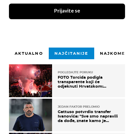
Prijavite se
AKTUALNO
NAJČITANIJE
NAJKOMENTI
POGLEDAJTE PORUKU
FOTO Torcida podigla
transparente koji će
odjeknuti Hrvatskom:
Prozvali "moralne vertikale"
JEDAN FAKTOR PRELOMIO
Gattuso potvrdio transfer
Ivanovića: "Sve smo napravili
da dođe, znate kamo je
otišao..."