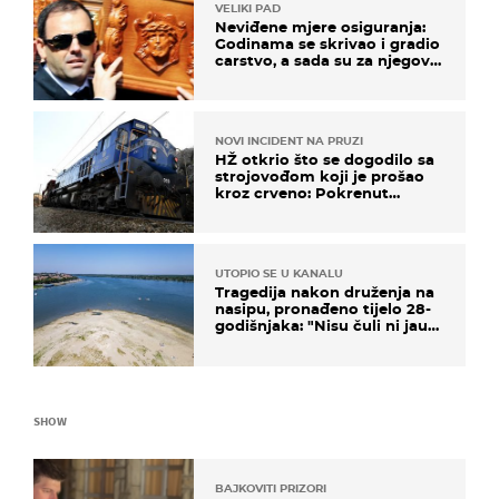
VELIKI PAD
Neviđene mjere osiguranja:
Godinama se skrivao i gradio
carstvo, a sada su za njegovo
izručenje naručili posebno
vozilo
NOVI INCIDENT NA PRUZI
HŽ otkrio što se dogodilo sa
strojovođom koji je prošao
kroz crveno: Pokrenut
inspekcijski nadzor
UTOPIO SE U KANALU
Tragedija nakon druženja na
nasipu, pronađeno tijelo 28-
godišnjaka: "Nisu čuli ni jauk
ni poziv upomoć"
SHOW
BAJKOVITI PRIZORI