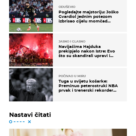
ODUŠEVIO
Pogledajte majstoriju: Joško
Gvardiol jednim potezom
izbrisao cijelu momčad
Atletica
JASNO I GLASNO
Navijačima Hajduka
prekipjelo nakon Istre: Evo
što su skandirali upravi i
predsjedniku Biliću
POČIVAO U MIRU
Tuga u svijetu košarke:
Preminuo peterostruki NBA
prvak i trenerski rekorder
lige
Nastavi čitati