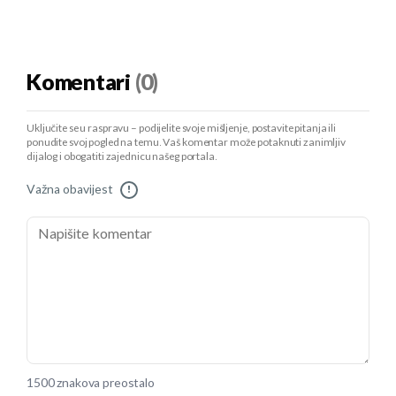
Komentari
(0)
Uključite se u raspravu – podijelite svoje mišljenje, postavite pitanja ili
ponudite svoj pogled na temu. Vaš komentar može potaknuti zanimljiv
dijalog i obogatiti zajednicu našeg portala.
Važna obavijest
!
1500 znakova preostalo