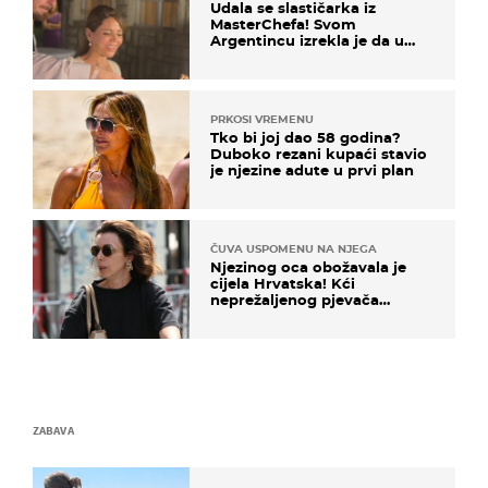
Udala se slastičarka iz
MasterChefa! Svom
Argentincu izrekla je da u
rodnoj Hercegovini
PRKOSI VREMENU
Tko bi joj dao 58 godina?
Duboko rezani kupaći stavio
je njezine adute u prvi plan
ČUVA USPOMENU NA NJEGA
Njezinog oca obožavala je
cijela Hrvatska! Kći
neprežaljenog pjevača
projurila špicom na dva
kotača
ZABAVA