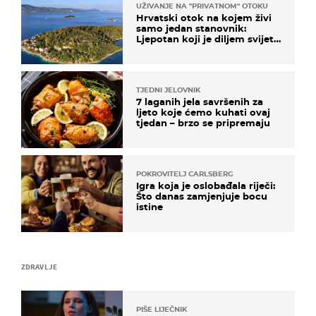
UŽIVANJE NA "PRIVATNOM" OTOKU
Hrvatski otok na kojem živi
samo jedan stanovnik:
Ljepotan koji je diljem svijeta
poznat po svojem "bijelom
zlatu"
TJEDNI JELOVNIK
7 laganih jela savršenih za
ljeto koje ćemo kuhati ovaj
tjedan – brzo se pripremaju
POKROVITELJ CARLSBERG
Igra koja je oslobađala riječi:
Što danas zamjenjuje bocu
istine
ZDRAVLJE
PIŠE LIJEČNIK