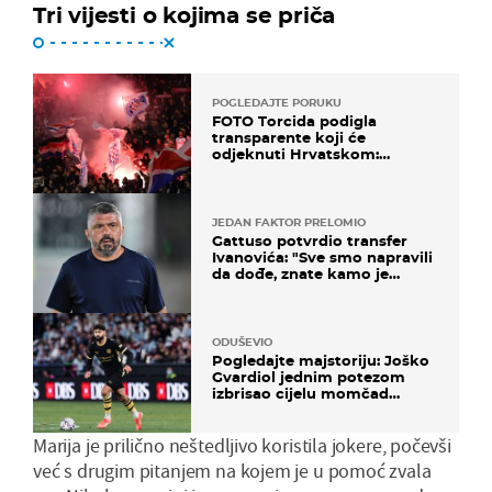
Tri vijesti o kojima se priča
POGLEDAJTE PORUKU
FOTO Torcida podigla
transparente koji će
odjeknuti Hrvatskom:
Prozvali "moralne vertikale"
JEDAN FAKTOR PRELOMIO
Gattuso potvrdio transfer
Ivanovića: "Sve smo napravili
da dođe, znate kamo je
otišao..."
ODUŠEVIO
Pogledajte majstoriju: Joško
Gvardiol jednim potezom
izbrisao cijelu momčad
Atletica
Marija je prilično neštedljivo koristila jokere, počevši
već s drugim pitanjem na kojem je u pomoć zvala