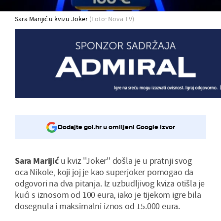
Sara Marijić u kvizu Joker
(Foto: Nova TV)
Dodajte gol.hr u omiljeni Google izvor
Sara Marijić
u kviz ''Joker'' došla je u pratnji svog
oca Nikole, koji joj je kao superjoker pomogao da
odgovori na dva pitanja. Iz uzbudljivog kviza otišla je
kući s iznosom od 100 eura, iako je tijekom igre bila
dosegnula i maksimalni iznos od 15.000 eura.