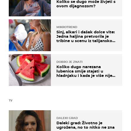
Koliko se dugo može živjeti s
ovom dijagnozom?
MIKROTREND
Sinj, alkari i dašak dolce vite:
Jedna haljina pretvorila je
tribine u scenu iz talijanskog
filma
DOBRO JE ZNATI
Koliko dugo narezana
lubenica smije stajati u
hladnjaku i kada je više nije
sigurno jesti?
TV
DALEKI GRAD
Daleki grad: Životno je
ugrožena, no to nitko ne zna