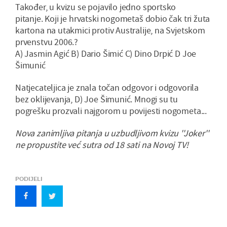
Također, u kvizu se pojavilo jedno sportsko
pitanje. Koji je hrvatski nogometaš dobio čak tri žuta
kartona na utakmici protiv Australije, na Svjetskom
prvenstvu 2006.?
A) Jasmin Agić B) Dario Šimić C) Dino Drpić D Joe
Šimunić
Natjecateljica je znala točan odgovor i odgovorila
bez oklijevanja, D) Joe Šimunić. Mnogi su tu
pogrešku prozvali najgorom u povijesti nogometa...
Nova zanimljiva pitanja u uzbudljivom kvizu ''Joker''
ne propustite već sutra od 18 sati na Novoj TV!
PODIJELI