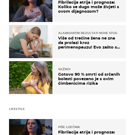
Fibrilacija atrija i prognoza:
Koliko se dugo može živjeti s
ovom dijagnozom?
ALARMANTNI REZULTATI NOVE STUDIJE
Više od trećine žena ne zna
da prolazi kroz
perimenopauzu! Evo zašto su
simptomi toliko zbunjujući
VAŽNO!
Gotovo 90 % smrti od srčanih
bolesti povezano je s ovim
čimbenicima rizika
LIFESTYLE
PIŠE LIJEČNIK
Fibrilacija atrija i prognoza: