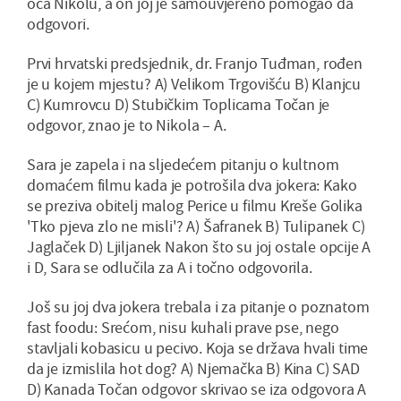
oca Nikolu, a on joj je samouvjereno pomogao da
odgovori.
Prvi hrvatski predsjednik, dr. Franjo Tuđman, rođen
je u kojem mjestu? A) Velikom Trgovišću B) Klanjcu
C) Kumrovcu D) Stubičkim Toplicama Točan je
odgovor, znao je to Nikola – A.
Sara je zapela i na sljedećem pitanju o kultnom
domaćem filmu kada je potrošila dva jokera: Kako
se preziva obitelj malog Perice u filmu Kreše Golika
'Tko pjeva zlo ne misli'? A) Šafranek B) Tulipanek C)
Jaglaček D) Ljiljanek Nakon što su joj ostale opcije A
i D, Sara se odlučila za A i točno odgovorila.
Još su joj dva jokera trebala i za pitanje o poznatom
fast foodu: Srećom, nisu kuhali prave pse, nego
stavljali kobasicu u pecivo. Koja se država hvali time
da je izmislila hot dog? A) Njemačka B) Kina C) SAD
D) Kanada Točan odgovor skrivao se iza odgovora A