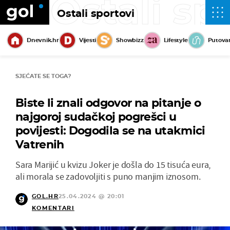
Ostali sp
Ostali sportovi
Dnevnik.hr
Vijesti
Showbizz
Lifestyle
Putova
SJEĆATE SE TOGA?
Biste li znali odgovor na pitanje o
najgoroj sudačkoj pogrešci u
povijesti: Dogodila se na utakmici
Vatrenih
Sara Marijić u kvizu Joker je došla do 15 tisuća eura,
ali morala se zadovoljiti s puno manjim iznosom.
GOL.HR
25.04.2024 @ 20:01
KOMENTARI