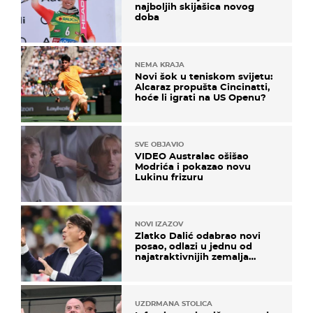
najboljih skijašica novog
doba
NEMA KRAJA
Novi šok u teniskom svijetu:
Alcaraz propušta Cincinatti,
hoće li igrati na US Openu?
SVE OBJAVIO
VIDEO Australac ošišao
Modrića i pokazao novu
Lukinu frizuru
NOVI IZAZOV
Zlatko Dalić odabrao novi
posao, odlazi u jednu od
najatraktivnijih zemalja
svijeta
UZDRMANA STOLICA