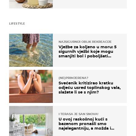
LIFESTYLE
NAJSIGURNIJI OBLIK REKREACIJE
Vježbe za koljeno u moru: 5
sigurnih vježbi koje mogu
smanjiti bol i poboljšati
pokretljivost
(NE)PRIMJERENA?
Svećenik kritizirao kratku
odjeću usred toplinskog vala,
slažete li se s njim?
I TERASA JE SAN SNOVA!
U ovoj raskošnoj kući s
bazenom pronašli smo
najelegantniju, a možda i
najljepšu bijelu kuhinju