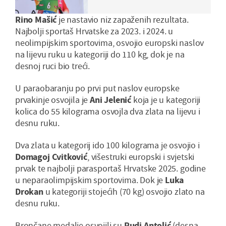
Rino Mašić
je nastavio niz zapaženih rezultata.
Najbolji sportaš Hrvatske za 2023. i 2024. u
neolimpijskim sportovima, osvojio europski naslov
na lijevu ruku u kategoriji do 110 kg, dok je na
desnoj ruci bio treći.
U paraobaranju po prvi put naslov europske
prvakinje osvojila je
Ani Jelenić
koja je u kategoriji
kolica do 55 kilograma osvojla dva zlata na lijevu i
desnu ruku.
Dva zlata u kategorij ido 100 kilograma je osvojio i
Domagoj Cvitković
, višestruki europski i svjetski
prvak te najbolji parasportaš Hrvatske 2025. godine
u neparaolimpijskim sportovima. Dok je
Luka
Drokan
u kategoriji stojećih (70 kg) osvojio zlato na
desnu ruku.
Brončane medalje osvojili su
Rudi Antolić
(desna