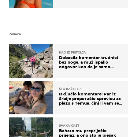
ZABAVA
KAO IZ PIŠTOLJA
Dobacila komentar trudnici
bez noge, a muž ispalio
odgovor kao da je samo
čekao…
ŠTO KAŽETE?
Isključio komentare: Par iz
Srbije preporučio spravicu za
plažu s Temua, čini li vam se
ovo sigurnim?
SVAKA ČAST
Bahato mu prepriječio
prijelaz, a ono što je pješak