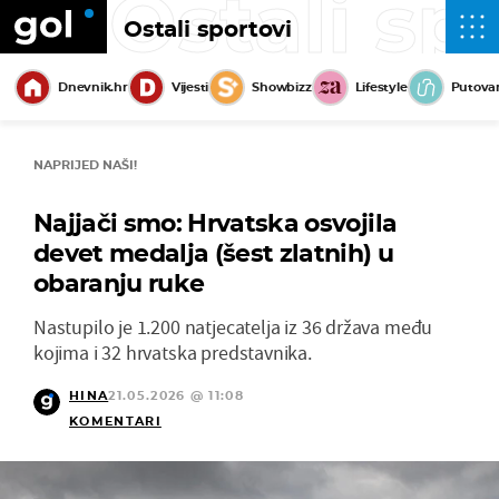
Ostali sp
Ostali sportovi
Dnevnik.hr
Vijesti
Showbizz
Lifestyle
Putova
NAPRIJED NAŠI!
Najjači smo: Hrvatska osvojila
devet medalja (šest zlatnih) u
obaranju ruke
Nastupilo je 1.200 natjecatelja iz 36 država među
kojima i 32 hrvatska predstavnika.
HINA
21.05.2026 @ 11:08
KOMENTARI