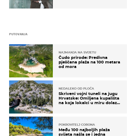
kaže ulagač
PUTOVANJA
NAJMANJA NA SVIJETU
Čudo prirode: Predivna
pješčana plaža na 100 metara
od mora
NEDALEKO OD PLOČA
Skriveni vojni tuneli na jugu
Hrvatske: Omiljena kupališta
na koja lokalci u miru dolaze
roniti i skakati u more
POKROVITELJ CORONA
Među 100 najboljih plaža
svijeta našla se i jedna