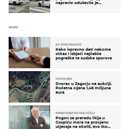
napravio oduševilo je
društvene mreže
NOVAC
ZA POSLODAVCE
Kako ispravno dati nekome
otkaz i izbjeći najčešće
pogreške te sudske sporove
POVOLJNO
Dvorac u Zagorju na aukciji.
Početna cijena 1,46 milijuna
eura
MINISTARSTVO ODLUČILO
Pogon za preradu litija u
Gospiću mora na procjenu
utjecaja na okoliš, evo što