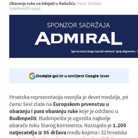
Obaranje ruke na bikijadi u Radošiću
(Foto: Božidar
Vukičević/Cropix)
Dodajte gol.hr u omiljeni Google izvor
Hrvatska reprezentacija osvojila je devet medalja, pri
čemu šest zlata na
Europskom prvenstvu u
obaranju i para obaranju ruke
koje je održano u
Budimpešti
. Budimpešta je ugostila najbolje
obarače ruku Starog kontinenta. Nastupilo je
1.200
natjecatelja iz 36 država
među kojima i 32 hrvatska