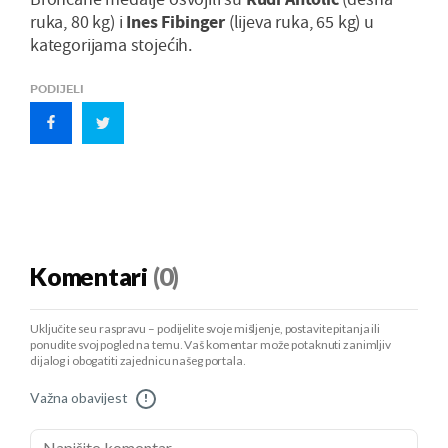
ruka, 80 kg) i
Ines Fibinger
(lijeva ruka, 65 kg) u
kategorijama stojećih.
PODIJELI
Komentari
(0)
Uključite se u raspravu – podijelite svoje mišljenje, postavite pitanja ili
ponudite svoj pogled na temu. Vaš komentar može potaknuti zanimljiv
dijalog i obogatiti zajednicu našeg portala.
Važna obavijest
!