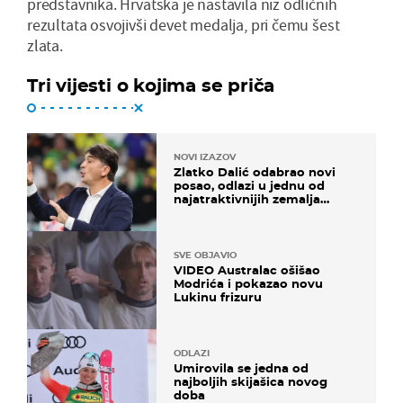
predstavnika. Hrvatska je nastavila niz odličnih
rezultata osvojivši devet medalja, pri čemu šest
zlata.
Tri vijesti o kojima se priča
NOVI IZAZOV
Zlatko Dalić odabrao novi
posao, odlazi u jednu od
najatraktivnijih zemalja
svijeta
SVE OBJAVIO
VIDEO Australac ošišao
Modrića i pokazao novu
Lukinu frizuru
ODLAZI
Umirovila se jedna od
najboljih skijašica novog
doba