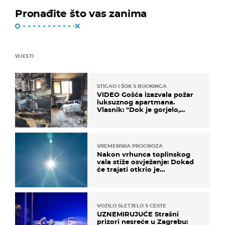
Pronađite što vas zanima
VIJESTI
STIGAO I ŠOK S BOOKINGA
VIDEO Gošća izazvala požar
luksuznog apartmana.
Vlasnik: "Dok je gorjelo,
smijali su se, pili i pokazivali
mi srednji prst"
VREMENSKA PROGNOZA
Nakon vrhunca toplinskog
vala stiže osvježenje: Dokad
će trajati otkrio je
meteorolog
VOZILO SLETJELO S CESTE
UZNEMIRUJUĆE Strašni
prizori nesreće u Zagrebu: