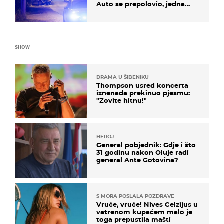
Auto se prepolovio, jedna
osoba poginula
SHOW
DRAMA U ŠIBENIKU
Thompson usred koncerta
iznenada prekinuo pjesmu:
"Zovite hitnu!"
HEROJ
General pobjednik: Gdje i što
31 godinu nakon Oluje radi
general Ante Gotovina?
S MORA POSLALA POZDRAVE
Vruće, vruće! Nives Celzijus u
vatrenom kupaćem malo je
toga prepustila mašti