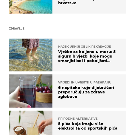
hrvatska
ZDRAVLJE
NAJSIGURNIJI OBLIK REKREACIJE
Vježbe za koljeno u moru: 5
sigurnih vježbi koje mogu
smanjiti bol i poboljšati
pokretljivost
VRIJEDI IH UVRSTITI U PREHRANU
6 napitaka koje dijetetičari
preporučuju za zdrave
zglobove
PRIRODNE ALTERNATIVE
5 pića koja imaju više
elektrolita od sportskih pića