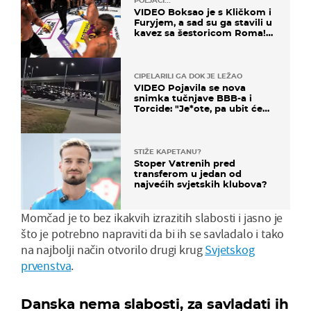
POLJACI...
VIDEO Boksao je s Kličkom i
Furyjem, a sad su ga stavili u
kavez sa šestoricom Roma!
Pogledajte kako je završilo
CIPELARILI GA DOK JE LEŽAO
VIDEO Pojavila se nova
snimka tučnjave BBB-a i
Torcide: "Je*ote, pa ubit će
ga!"
STIŽE KAPETANU?
Stoper Vatrenih pred
transferom u jedan od
najvećih svjetskih klubova?
Momčad je to bez ikakvih izrazitih slabosti i jasno je
što je potrebno napraviti da bi ih se savladalo i tako
na najbolji način otvorilo drugi krug
Svjetskog
prvenstva
.
Danska nema slabosti, za savladati ih