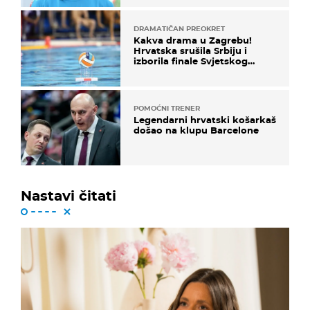
DRAMATIČAN PREOKRET
Kakva drama u Zagrebu!
Hrvatska srušila Srbiju i
izborila finale Svjetskog
prvenstva
POMOĆNI TRENER
Legendarni hrvatski košarkaš
došao na klupu Barcelone
Nastavi čitati