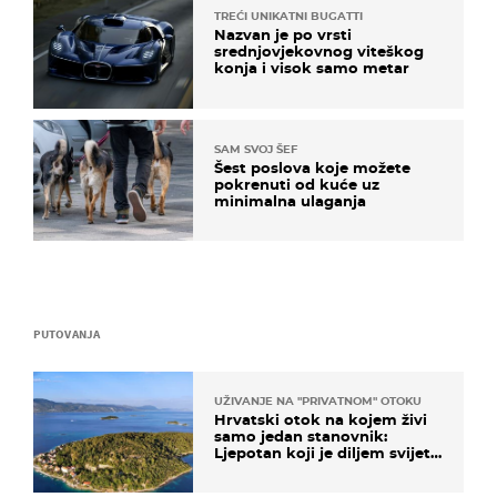
TREĆI UNIKATNI BUGATTI
Nazvan je po vrsti
srednjovjekovnog viteškog
konja i visok samo metar
SAM SVOJ ŠEF
Šest poslova koje možete
pokrenuti od kuće uz
minimalna ulaganja
PUTOVANJA
UŽIVANJE NA "PRIVATNOM" OTOKU
Hrvatski otok na kojem živi
samo jedan stanovnik:
Ljepotan koji je diljem svijeta
poznat po svojem "bijelom
zlatu"