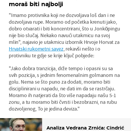
moraš biti najbolji
"Imamo protivnika koji ne dozvoljava loš dan i ne
dozvoljava rupe. Moramo od početka krenuti jako,
dobro otvarati i biti koncentrirani, što u Jonköpingu
nije bio slučaj. Nekako navući utakmicu na svoj
mlin", najavio je utakmicu izbornik Hrvoje Horvat za
Hrvatski rukometni savez
, rekavši nešto i o
protivniku te gdje se krije ključ pobjede:
"Jako dobra tranzicija, drže tempo i opasni su sa
svih pozicija, s jednim fenomenalnim golmanom na
golu. Nema se što puno za dodati, moramo biti
disciplinirani u napadu, ne dati im da se rastrčaju.
Moramo ih natjerati da što više napadaju našu 5-1
zonu, a tu moramo biti čvrsti i bezobrazni, na rubu
dozvoljenog, To je jedina deviza."
Analiza Vedrana Zrnića: Cindrić