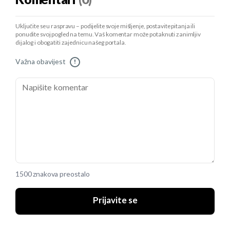
Uključite se u raspravu – podijelite svoje mišljenje, postavite pitanja ili
ponudite svoj pogled na temu. Vaš komentar može potaknuti zanimljiv
dijalog i obogatiti zajednicu našeg portala.
Važna obavijest
!
1500 znakova preostalo
Prijavite se