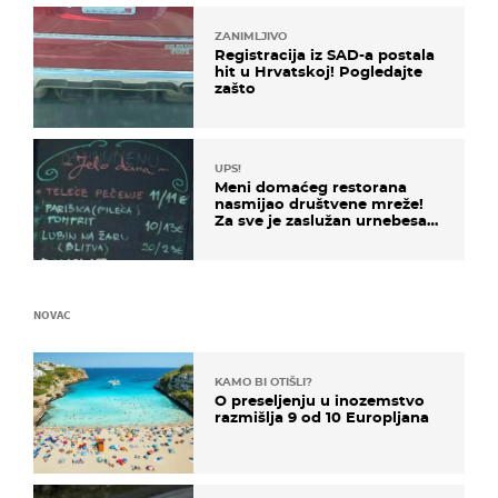
ZANIMLJIVO
Registracija iz SAD-a postala
hit u Hrvatskoj! Pogledajte
zašto
UPS!
Meni domaćeg restorana
nasmijao društvene mreže!
Za sve je zaslužan urnebesan
naziv jela
NOVAC
KAMO BI OTIŠLI?
O preseljenju u inozemstvo
razmišlja 9 od 10 Europljana