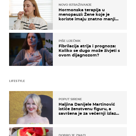
NOVO ISTRAŽIVANJE
Hormonska terapija u
menopauzi: Žene koje je
koriste imaju znatno manji
rizik od ovoga
PIŠE LIJEČNIK
Fibrilacija atrija i prognoza:
Koliko se dugo može živjeti s
ovom dijagnozom?
LIFESTYLE
POPUT SIRENE
Haljina Danijele Martinović
ističe ženstvenu figuru, a
savršena je za večernji izlazak
na moru
DOBRO JE ZNATI