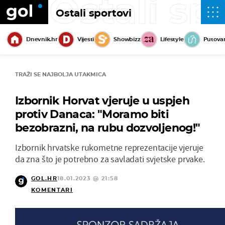
Ostali sp
Ostali sportovi
Dnevnik.hr
Vijesti
Showbizz
Lifestyle
Putova
TRAŽI SE NAJBOLJA UTAKMICA
Izbornik Horvat vjeruje u uspjeh
protiv Danaca: "Moramo biti
bezobrazni, na rubu dozvoljenog!"
Izbornik hrvatske rukometne reprezentacije vjeruje
da zna što je potrebno za savladati svjetske prvake.
GOL.HR
18.01.2023 @ 21:58
KOMENTARI