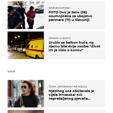
NAKON SUKOBA
FOTO Ovo je žena (36)
osumnjičena za ubojstvo
partnera (71) u Slavoniji
DRAMA U RIJECI
Urušio se balkon kuće, na
njemu bile dvije osobe: "Život
im je visio o koncu"
SHOW
ČUVA USPOMENU NA NJEGA
Njezinog oca obožavala je
cijela Hrvatska! Kći
neprežaljenog pjevača
projurila špicom na dva
kotača