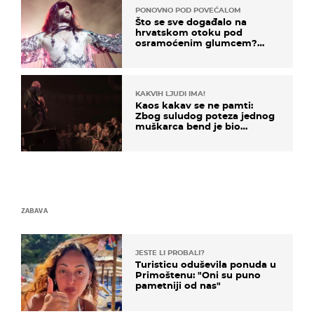
PONOVNO POD POVEĆALOM
Što se sve događalo na
hrvatskom otoku pod
osramoćenim glumcem?
Bizarni prizori i danas
izazivaju nevjericu
KAKVIH LJUDI IMA!
Kaos kakav se ne pamti:
Zbog suludog poteza jednog
muškarca bend je bio
prisiljen prekinuti nastup
ZABAVA
JESTE LI PROBALI?
Turisticu oduševila ponuda u
Primoštenu: "Oni su puno
pametniji od nas"