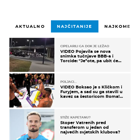
AKTUALNO
NAJČITANIJE
NAJKOMENTI
CIPELARILI GA DOK JE LEŽAO
VIDEO Pojavila se nova
snimka tučnjave BBB-a i
Torcide: "Je*ote, pa ubit će
ga!"
POLJACI...
VIDEO Boksao je s Kličkom i
Furyjem, a sad su ga stavili u
kavez sa šestoricom Roma!
Pogledajte kako je završilo
STIŽE KAPETANU?
Stoper Vatrenih pred
transferom u jedan od
najvećih svjetskih klubova?