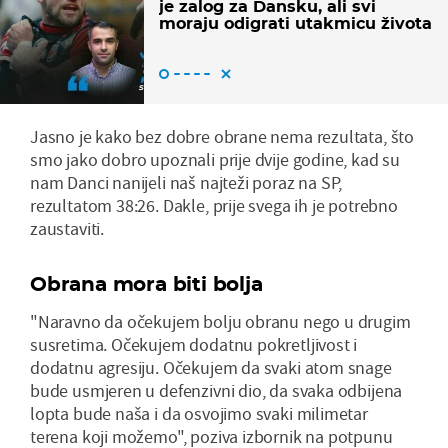
je zalog za Dansku, ali svi
moraju odigrati utakmicu života
Jasno je kako bez dobre obrane nema rezultata, što
smo jako dobro upoznali prije dvije godine, kad su
nam Danci nanijeli naš najteži poraz na SP,
rezultatom 38:26. Dakle, prije svega ih je potrebno
zaustaviti.
Obrana mora biti bolja
"Naravno da očekujem bolju obranu nego u drugim
susretima. Očekujem dodatnu pokretljivost i
dodatnu agresiju. Očekujem da svaki atom snage
bude usmjeren u defenzivni dio, da svaka odbijena
lopta bude naša i da osvojimo svaki milimetar
terena koji možemo", poziva izbornik na potpunu