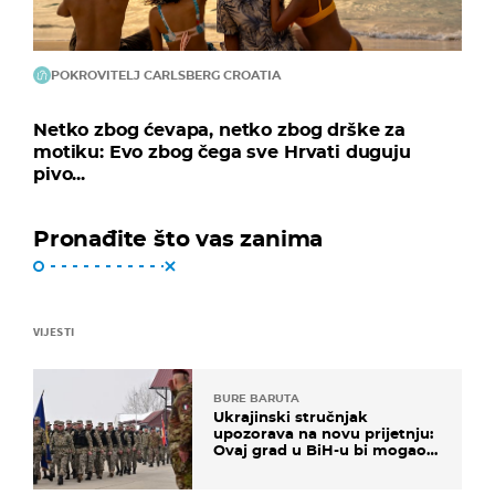
POKROVITELJ CARLSBERG CROATIA
Netko zbog ćevapa, netko zbog drške za
motiku: Evo zbog čega sve Hrvati duguju
pivo...
Pronađite što vas zanima
VIJESTI
BURE BARUTA
Ukrajinski stručnjak
upozorava na novu prijetnju:
Ovaj grad u BiH-u bi mogao
biti žarište