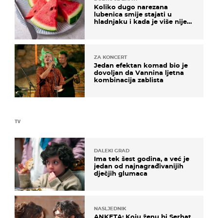
Koliko dugo narezana
lubenica smije stajati u
hladnjaku i kada je više nije
sigurno jesti?
ZA KONCERT
Jedan efektan komad bio je
dovoljan da Vannina ljetna
kombinacija zablista
TV
DALEKI GRAD
Ima tek šest godina, a već je
jedan od najnagrađivanijih
dječjih glumaca
NASLJEDNIK
ANKETA: Koju ženu bi Serhat