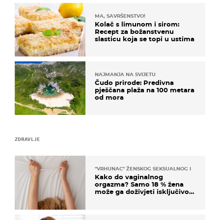
MA, SAVRŠENSTVO!
Kolač s limunom i sirom:
Recept za božanstvenu
slasticu koja se topi u ustima
NAJMANJA NA SVIJETU
Čudo prirode: Predivna
pješčana plaža na 100 metara
od mora
ZDRAVLJE
"VRHUNAC" ŽENSKOG SEKSUALNOG ISKUSTVA
Kako do vaginalnog
orgazma? Samo 18 % žena
može ga doživjeti isključivo
na ovaj način