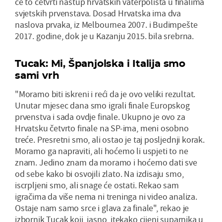
će to četvrti nastup hrvatskih vaterpolista u finalima
svjetskih prvenstava. Dosad Hrvatska ima dva
naslova prvaka, iz Melbournea 2007. i Budimpešte
2017. godine, dok je u Kazanju 2015. bila srebrna.
Tucak: Mi, Španjolska i Italija smo
sami vrh
"Moramo biti iskreni i reći da je ovo veliki rezultat.
Unutar mjesec dana smo igrali finale Europskog
prvenstva i sada ovdje finale. Ukupno je ovo za
Hrvatsku četvrto finale na SP-ima, meni osobno
treće. Presretni smo, ali ostao je taj posljednji korak.
Moramo ga napraviti, ali hoćemo li uspjeti to ne
znam. Jedino znam da moramo i hoćemo dati sve
od sebe kako bi osvojili zlato. Na izdisaju smo,
iscrpljeni smo, ali snage će ostati. Rekao sam
igračima da više nema ni treninga ni video analiza.
Ostaje nam samo srce i glava za finale", rekao je
izbornik Tucak koji, jasno, itekako cijeni suparnika u