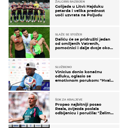
ŽALGIRIS RAZBIJEN
Golijada u Litvi: Hajduku
petarda i velika prednost
uoči uzvrata na Poljudu
SLAŽE SE STOŽER
Daliću će se pridružiti jedan
od omiljenih Vatrenih,
pomoćnici i dalje dvoje oko
ponude
SLUŽBENO
Vinicius donio konačnu
odluku, oglasio se
emotivnom porukom: "Hvala
vam svima"
ŠOK ZA KRALJEVE
Propao najbitniji posao
Reala, zvijezda poslala
odbijenicu i poručila: "Želim
u Barcelonu"