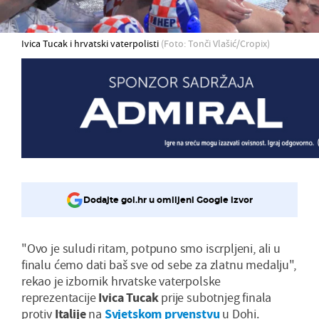
Ivica Tucak i hrvatski vaterpolisti
(Foto: Tonči Vlašić/Cropix)
Dodajte gol.hr u omiljeni Google izvor
"Ovo je suludi ritam, potpuno smo iscrpljeni, ali u
finalu ćemo dati baš sve od sebe za zlatnu medalju",
rekao je izbornik hrvatske vaterpolske
reprezentacije
Ivica Tucak
prije subotnjeg finala
protiv
Italije
na
Svjetskom prvenstvu
u Dohi.