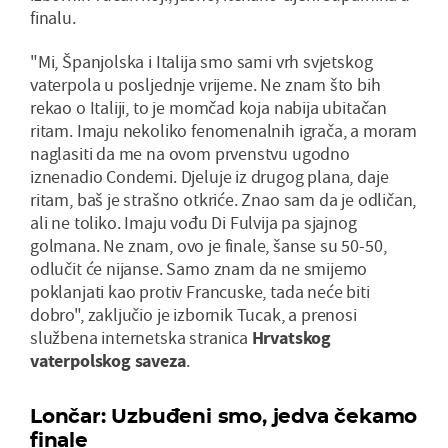
finalu.
"Mi, Španjolska i Italija smo sami vrh svjetskog
vaterpola u posljednje vrijeme. Ne znam što bih
rekao o Italiji, to je momčad koja nabija ubitačan
ritam. Imaju nekoliko fenomenalnih igrača, a moram
naglasiti da me na ovom prvenstvu ugodno
iznenadio Condemi. Djeluje iz drugog plana, daje
ritam, baš je strašno otkriće. Znao sam da je odličan,
ali ne toliko. Imaju vođu Di Fulvija pa sjajnog
golmana. Ne znam, ovo je finale, šanse su 50-50,
odlučit će nijanse. Samo znam da ne smijemo
poklanjati kao protiv Francuske, tada neće biti
dobro", zaključio je izbornik Tucak, a prenosi
službena internetska stranica
Hrvatskog
vaterpolskog saveza
.
Lončar: Uzbuđeni smo, jedva čekamo
finale