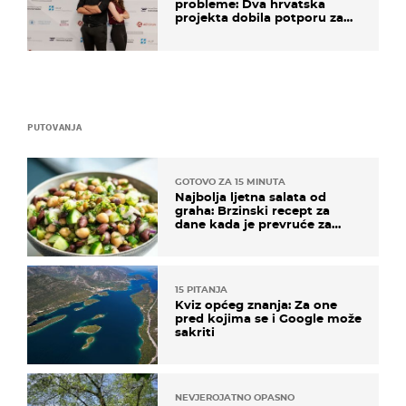
probleme: Dva hrvatska
projekta dobila potporu za
razvoj
PUTOVANJA
GOTOVO ZA 15 MINUTA
Najbolja ljetna salata od
graha: Brzinski recept za
dane kada je prevruće za
kuhanje
15 PITANJA
Kviz općeg znanja: Za one
pred kojima se i Google može
sakriti
NEVJEROJATNO OPASNO