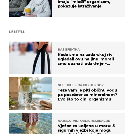
imaju “mlađi” organizam,
pokazuje istraživanje
LIFESTYLE
BAŠ EFEKTNA
Kada smo na zadarskoj rivi
ugledali ovu haljinu, morali
smo doznati odakle je –
košta samo 18 eura
NIJE UVIJEK NAJBOLJI IZBOR
Teže vam je piti običnu vodu
pa posežete za mineralnom?
Evo što to čini organizmu
NAJSIGURNIJI OBLIK REKREACIJE
Vježbe za koljeno u moru: 5
sigurnih vježbi koje mogu