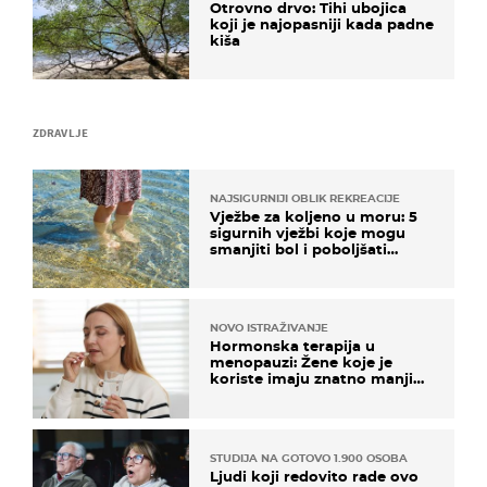
Otrovno drvo: Tihi ubojica
koji je najopasniji kada padne
kiša
ZDRAVLJE
NAJSIGURNIJI OBLIK REKREACIJE
Vježbe za koljeno u moru: 5
sigurnih vježbi koje mogu
smanjiti bol i poboljšati
pokretljivost
NOVO ISTRAŽIVANJE
Hormonska terapija u
menopauzi: Žene koje je
koriste imaju znatno manji
rizik od ovoga
STUDIJA NA GOTOVO 1.900 OSOBA
Ljudi koji redovito rade ovo