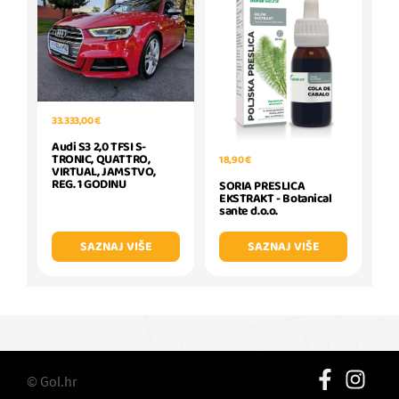
33.333,00 €
Audi S3 2,0 TFSI S-
TRONIC, QUATTRO,
18,90 €
VIRTUAL, JAMSTVO,
REG. 1 GODINU
SORIA PRESLICA
EKSTRAKT - Botanical
sante d.o.o.
SAZNAJ VIŠE
SAZNAJ VIŠE
© Gol.hr