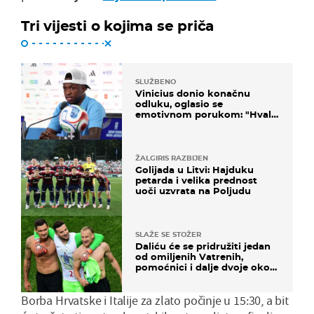
Tri vijesti o kojima se priča
SLUŽBENO
Vinicius donio konačnu
odluku, oglasio se
emotivnom porukom: "Hvala
vam svima"
ŽALGIRIS RAZBIJEN
Golijada u Litvi: Hajduku
petarda i velika prednost
uoči uzvrata na Poljudu
SLAŽE SE STOŽER
Daliću će se pridružiti jedan
od omiljenih Vatrenih,
pomoćnici i dalje dvoje oko
ponude
Borba Hrvatske i Italije za zlato počinje u 15:30, a bit