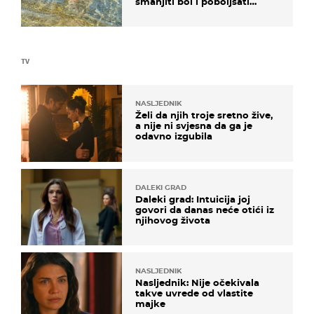
smanjiti bol i poboljšati
pokretljivost
TV
NASLJEDNIK
Želi da njih troje sretno žive,
a nije ni svjesna da ga je
odavno izgubila
DALEKI GRAD
Daleki grad: Intuicija joj
govori da danas neće otići iz
njihovog života
NASLJEDNIK
Nasljednik: Nije očekivala
takve uvrede od vlastite
majke