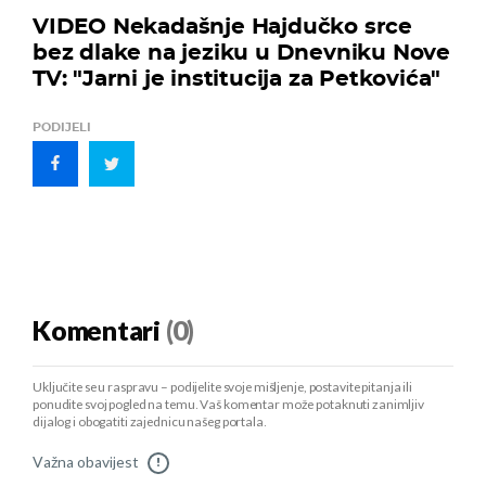
VIDEO Nekadašnje Hajdučko srce
bez dlake na jeziku u Dnevniku Nove
TV: "Jarni je institucija za Petkovića"
PODIJELI
Komentari
(0)
Uključite se u raspravu – podijelite svoje mišljenje, postavite pitanja ili
ponudite svoj pogled na temu. Vaš komentar može potaknuti zanimljiv
dijalog i obogatiti zajednicu našeg portala.
Važna obavijest
!