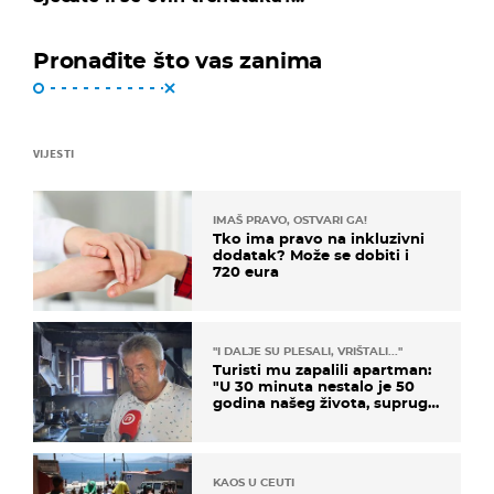
Pronađite što vas zanima
VIJESTI
IMAŠ PRAVO, OSTVARI GA!
Tko ima pravo na inkluzivni
dodatak? Može se dobiti i
720 eura
"I DALJE SU PLESALI, VRIŠTALI..."
Turisti mu zapalili apartman:
"U 30 minuta nestalo je 50
godina našeg života, supruga
i ja ne možemo oka sklopiti"
KAOS U CEUTI