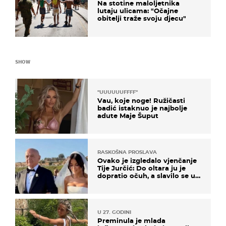
Na stotine maloljetnika
lutaju ulicama: "Očajne
obitelji traže svoju djecu"
SHOW
"UUUUUUFFFF"
Vau, koje noge! Ružičasti
badić istaknuo je najbolje
adute Maje Šuput
RASKOŠNA PROSLAVA
Ovako je izgledalo vjenčanje
Tije Jurčić: Do oltara ju je
dopratio očuh, a slavilo se uz
Olivera i Rozgu
U 27. GODINI
Preminula je mlada