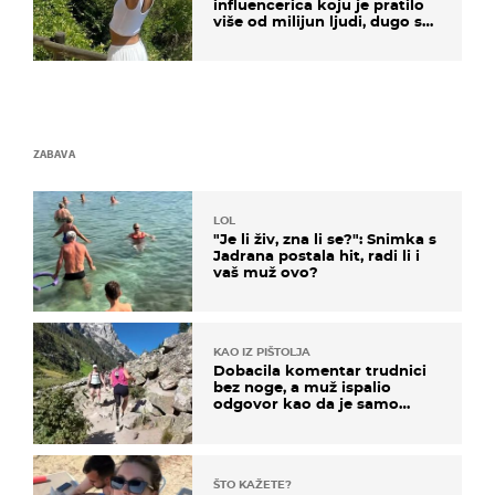
influencerica koju je pratilo
više od milijun ljudi, dugo se
borila s opakom bolesti
ZABAVA
LOL
"Je li živ, zna li se?": Snimka s
Jadrana postala hit, radi li i
vaš muž ovo?
KAO IZ PIŠTOLJA
Dobacila komentar trudnici
bez noge, a muž ispalio
odgovor kao da je samo
čekao…
ŠTO KAŽETE?