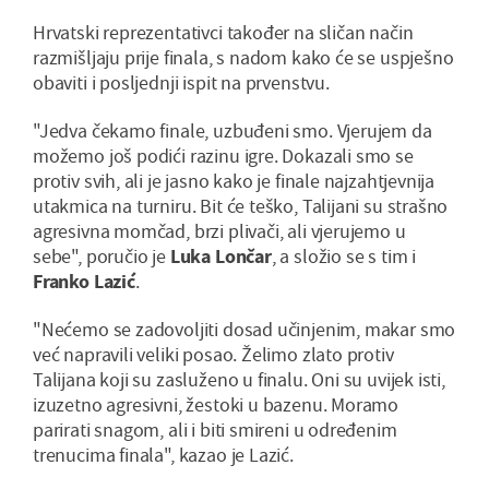
Hrvatski reprezentativci također na sličan način
razmišljaju prije finala, s nadom kako će se uspješno
obaviti i posljednji ispit na prvenstvu.
"Jedva čekamo finale, uzbuđeni smo. Vjerujem da
možemo još podići razinu igre. Dokazali smo se
protiv svih, ali je jasno kako je finale najzahtjevnija
utakmica na turniru. Bit će teško, Talijani su strašno
agresivna momčad, brzi plivači, ali vjerujemo u
sebe", poručio je
Luka Lončar
, a složio se s tim i
Franko Lazić
.
"Nećemo se zadovoljiti dosad učinjenim, makar smo
već napravili veliki posao. Želimo zlato protiv
Talijana koji su zasluženo u finalu. Oni su uvijek isti,
izuzetno agresivni, žestoki u bazenu. Moramo
parirati snagom, ali i biti smireni u određenim
trenucima finala", kazao je Lazić.