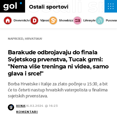
Ostali sp
Ostali sportovi
Dnevnik.hr
Vijesti
Showbizz
Lifestyle
Putova
NAPRIJED, HRVATSKA!
Barakude odbrojavaju do finala
Svjetskog prvenstva, Tucak grmi:
"Nema više treninga ni videa, samo
glava i srce!"
Borba Hrvatske i Italije za zlato počinje u 15:30, a bit
će to četvrti nastup hrvatskih vaterpolista u finalima
svjetskih prvenstava.
HINA
16.02.2024 @ 16:23
KOMENTARI