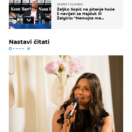
JASNO I GLASNO
Željko Sopić na pitanje hoće
li navijati za Hajduk ili
Žalgiris: "Nemojte me
vrijeđati"
Nastavi čitati