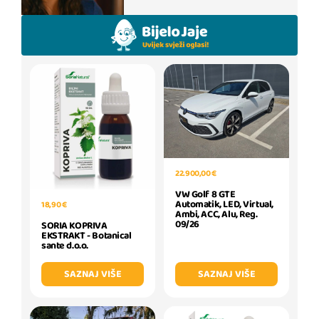
22.900,00 €
VW Golf 8 GTE
Automatik, LED, Virtual,
18,90 €
Ambi, ACC, Alu, Reg.
09/26
SORIA KOPRIVA
EKSTRAKT - Botanical
sante d.o.o.
SAZNAJ VIŠE
SAZNAJ VIŠE