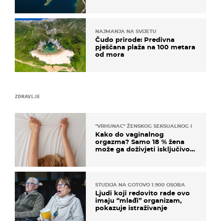
NAJMANJA NA SVIJETU
Čudo prirode: Predivna
pješčana plaža na 100 metara
od mora
ZDRAVLJE
"VRHUNAC" ŽENSKOG SEKSUALNOG ISKUSTVA
Kako do vaginalnog
orgazma? Samo 18 % žena
može ga doživjeti isključivo
na ovaj način
STUDIJA NA GOTOVO 1.900 OSOBA
Ljudi koji redovito rade ovo
imaju “mlađi” organizam,
pokazuje istraživanje