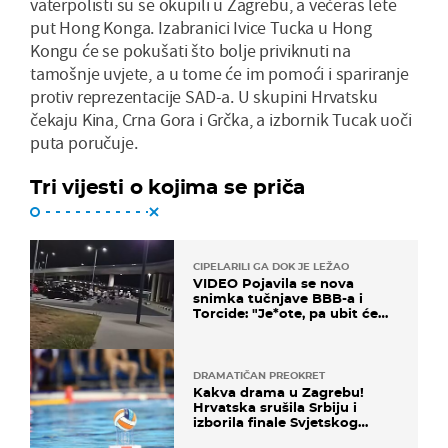
vaterpolisti su se okupili u Zagrebu, a večeras lete
put Hong Konga. Izabranici Ivice Tucka u Hong
Kongu će se pokušati što bolje priviknuti na
tamošnje uvjete, a u tome će im pomoći i spariranje
protiv reprezentacije SAD-a. U skupini Hrvatsku
čekaju Kina, Crna Gora i Grčka, a izbornik Tucak uoči
puta poručuje.
Tri vijesti o kojima se priča
CIPELARILI GA DOK JE LEŽAO
VIDEO Pojavila se nova
snimka tučnjave BBB-a i
Torcide: "Je*ote, pa ubit će
ga!"
DRAMATIČAN PREOKRET
Kakva drama u Zagrebu!
Hrvatska srušila Srbiju i
izborila finale Svjetskog
prvenstva