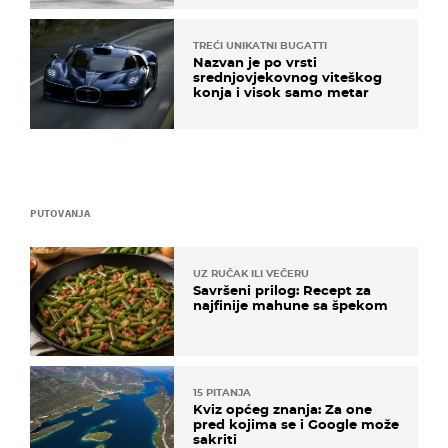
TREĆI UNIKATNI BUGATTI
Nazvan je po vrsti
srednjovjekovnog viteškog
konja i visok samo metar
PUTOVANJA
UZ RUČAK ILI VEČERU
Savršeni prilog: Recept za
najfinije mahune sa špekom
15 PITANJA
Kviz općeg znanja: Za one
pred kojima se i Google može
sakriti