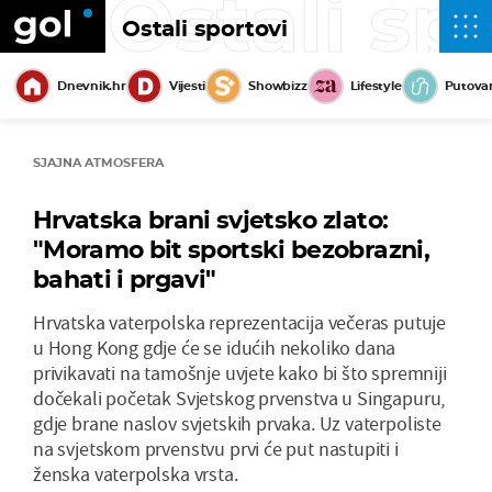
Ostali sp
Ostali sportovi
Dnevnik.hr
Vijesti
Showbizz
Lifestyle
Putova
SJAJNA ATMOSFERA
Hrvatska brani svjetsko zlato:
"Moramo bit sportski bezobrazni,
bahati i prgavi"
Hrvatska vaterpolska reprezentacija večeras putuje
u Hong Kong gdje će se idućih nekoliko dana
privikavati na tamošnje uvjete kako bi što spremniji
dočekali početak Svjetskog prvenstva u Singapuru,
gdje brane naslov svjetskih prvaka. Uz vaterpoliste
na svjetskom prvenstvu prvi će put nastupiti i
ženska vaterpolska vrsta.