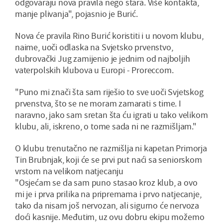
odgovaraju nova pravila nego stara. Više kontakta,
manje plivanja", pojasnio je Burić.
Nova će pravila Rino Burić koristiti i u novom klubu,
naime, uoči odlaska na Svjetsko prvenstvo,
dubrovački Jug zamijenio je jednim od najboljih
vaterpolskih klubova u Europi - Proreccom.
"Puno mi znači šta sam riješio to sve uoči Svjetskog
prvenstva, što se ne moram zamarati s time. I
naravno, jako sam sretan šta ću igrati u tako velikom
klubu, ali, iskreno, o tome sada ni ne razmišljam."
O klubu trenutačno ne razmišlja ni kapetan Primorja
Tin Brubnjak, koji će se prvi put naći sa seniorskom
vrstom na velikom natjecanju
"Osjećam se da sam puno stasao kroz klub, a ovo
mi je i prva prilika na pripremama i prvo natjecanje,
tako da nisam još nervozan, ali sigurno će nervoza
doći kasnije. Međutim, uz ovu dobru ekipu možemo