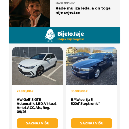
NASLJEDNIK
Rade mu iza leđa, a on toga
nije svjestan
35.900,00 €
22.900,00 €
BMW serija 5
VW Golf 8 GTE
520d*Steptronic*
Automatik, LED, Virtual,
Ambi, ACC, Alu, Reg.
09/26
SAZNAJ VIŠE
SAZNAJ VIŠE