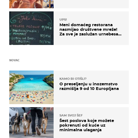
UPS!
Meni domaćeg restorana
nasmijao društvene mreže!
Za sve je zaslužan urnebesan
naziv jela
NOVAC
KAMO BI OTIŠLI?
O preseljenju u inozemstvo
razmišlja 9 od 10 Europljana
SAM SVOJ ŠEF
Šest poslova koje možete
pokrenuti od kuće uz
minimalna ulaganja