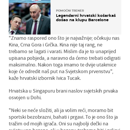
POMOĆNI TRENER
Legendarni hrvatski košarkaš
došao na klupu Barcelone
"Znamo raspored ono što je najvažnije; očekuju nas
Kina, Crna Gora i Grčka. Kina nije taj rang, ne
trebamo se lagati i varati. Mislim da je to unaprijed
upisana pobjeda, a naravno da ćemo trebati odigrati
maksimalno. Nakon toga imamo te dvije utakmice
koje će odredit naš put na Svjetskom prvenstvu",
kaže hrvatski izbornik Ivica Tucak.
Hrvatska u Singapuru brani naslov svjetskih prvaka
osvojen u Dohi.
"Neki se neće složiti, ali ja volim reći, moramo bit
sportski bezobrazni, bahati i prgavi. To je ono što ja
tražim od mojih igrača. Oni su najbolji dečki na