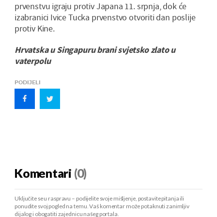
prvenstvu igraju protiv Japana 11. srpnja, dok će
izabranici Ivice Tucka prvenstvo otvoriti dan poslije
protiv Kine.
Hrvatska u Singapuru brani svjetsko zlato u
vaterpolu
PODIJELI
Komentari
(0)
Uključite se u raspravu – podijelite svoje mišljenje, postavite pitanja ili
ponudite svoj pogled na temu. Vaš komentar može potaknuti zanimljiv
dijalog i obogatiti zajednicu našeg portala.