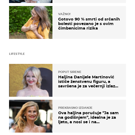
VAŽNO!
Gotovo 90 % smrti od srčanih
bolesti povezano je s ovim
čimbenicima rizika
LIFESTYLE
POPUT SIRENE
Haljina Danijele Martinović
ističe ženstvenu figuru, a
savršena je za večernji izlazak
na moru
PREKRASNO IZDANJE
Ova haljina poručuje “Ja sam
na godišnjem”, idealna je za
ljeto, a nosi se i na
zagrebačkoj špici