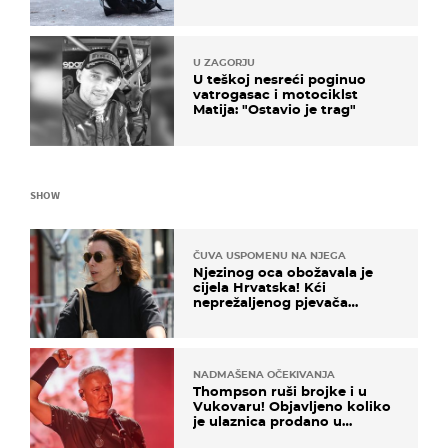
U ZAGORJU
U teškoj nesreći poginuo
vatrogasac i motociklst
Matija: "Ostavio je trag"
SHOW
ČUVA USPOMENU NA NJEGA
Njezinog oca obožavala je
cijela Hrvatska! Kći
neprežaljenog pjevača
projurila špicom na dva
kotača
NADMAŠENA OČEKIVANJA
Thompson ruši brojke i u
Vukovaru! Objavljeno koliko
je ulaznica prodano u
kratkom vremenu