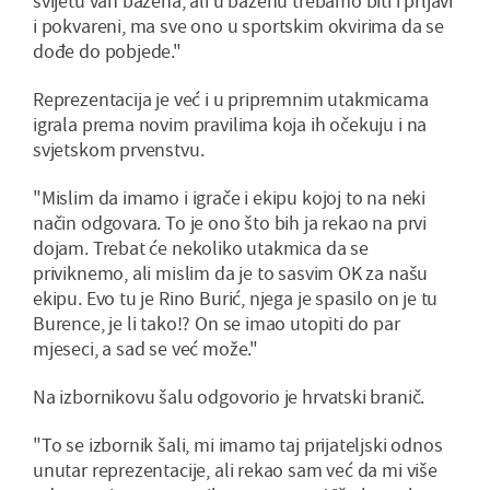
svijetu van bazena, ali u bazenu trebamo biti i prljavi
i pokvareni, ma sve ono u sportskim okvirima da se
dođe do pobjede."
Reprezentacija je već i u pripremnim utakmicama
igrala prema novim pravilima koja ih očekuju i na
svjetskom prvenstvu.
"Mislim da imamo i igrače i ekipu kojoj to na neki
način odgovara. To je ono što bih ja rekao na prvi
dojam. Trebat će nekoliko utakmica da se
priviknemo, ali mislim da je to sasvim OK za našu
ekipu. Evo tu je Rino Burić, njega je spasilo on je tu
Burence, je li tako!? On se imao utopiti do par
mjeseci, a sad se već može."
Na izbornikovu šalu odgovorio je hrvatski branič.
"To se izbornik šali, mi imamo taj prijateljski odnos
unutar reprezentacije, ali rekao sam već da mi više