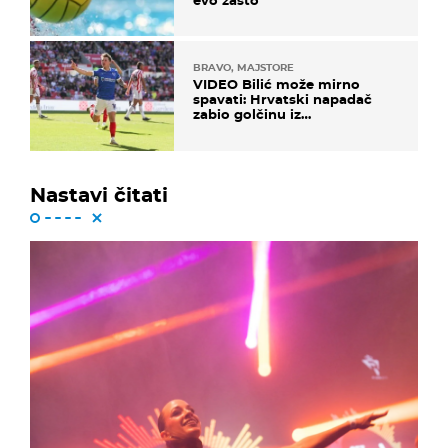
evo zašto
BRAVO, MAJSTORE
VIDEO Bilić može mirno
spavati: Hrvatski napadač
zabio golčinu iz
dalekometnog voleja, ali je
ispao iz Carabao Cupa
Nastavi čitati