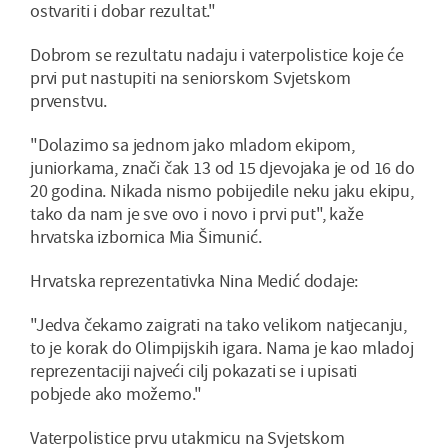
ostvariti i dobar rezultat."
Dobrom se rezultatu nadaju i vaterpolistice koje će
prvi put nastupiti na seniorskom Svjetskom
prvenstvu.
"Dolazimo sa jednom jako mladom ekipom,
juniorkama, znači čak 13 od 15 djevojaka je od 16 do
20 godina. Nikada nismo pobijedile neku jaku ekipu,
tako da nam je sve ovo i novo i prvi put", kaže
hrvatska izbornica Mia Šimunić.
Hrvatska reprezentativka Nina Medić dodaje:
"Jedva čekamo zaigrati na tako velikom natjecanju,
to je korak do Olimpijskih igara. Nama je kao mladoj
reprezentaciji najveći cilj pokazati se i upisati
pobjede ako možemo."
Vaterpolistice prvu utakmicu na Svjetskom