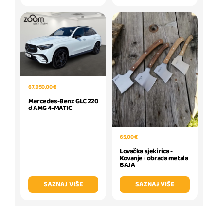
67.950,00 €
Mercedes-Benz GLC 220
d AMG 4-MATIC
65,00 €
Lovačka sjekirica -
Kovanje i obrada metala
BAJA
SAZNAJ VIŠE
SAZNAJ VIŠE