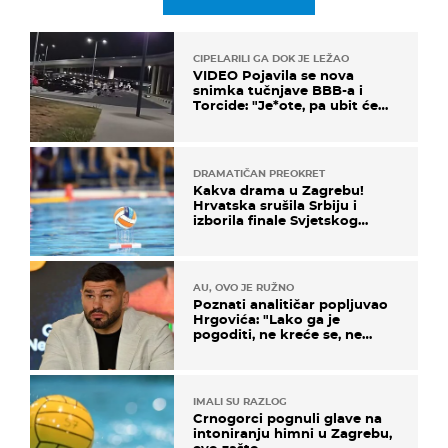
CIPELARILI GA DOK JE LEŽAO
VIDEO Pojavila se nova
snimka tučnjave BBB-a i
Torcide: "Je*ote, pa ubit će
ga!"
DRAMATIČAN PREOKRET
Kakva drama u Zagrebu!
Hrvatska srušila Srbiju i
izborila finale Svjetskog
prvenstva
AU, OVO JE RUŽNO
Poznati analitičar popljuvao
Hrgovića: "Lako ga je
pogoditi, ne kreće se, ne
koristi noge..."
IMALI SU RAZLOG
Crnogorci pognuli glave na
intoniranju himni u Zagrebu,