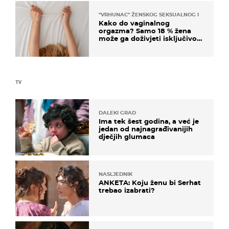
"VRHUNAC" ŽENSKOG SEKSUALNOG ISKUSTVA
Kako do vaginalnog
orgazma? Samo 18 % žena
može ga doživjeti isključivo
na ovaj način
TV
DALEKI GRAD
Ima tek šest godina, a već je
jedan od najnagrađivanijih
dječjih glumaca
NASLJEDNIK
ANKETA: Koju ženu bi Serhat
trebao izabrati?