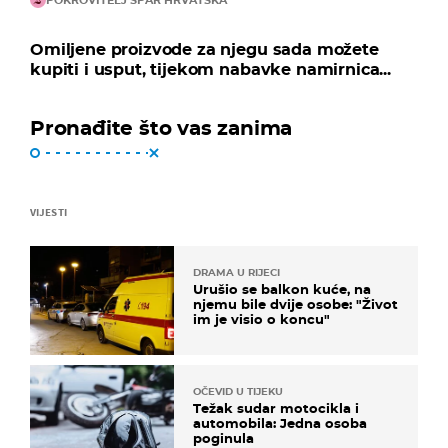
Omiljene proizvode za njegu sada možete
kupiti i usput, tijekom nabavke namirnica...
Pronađite što vas zanima
VIJESTI
DRAMA U RIJECI
Urušio se balkon kuće, na
njemu bile dvije osobe: "Život
im je visio o koncu"
OČEVID U TIJEKU
Težak sudar motocikla i
automobila: Jedna osoba
poginula