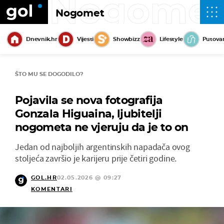
Nogome
Nogomet
Dnevnik.hr
Vijesti
Showbizz
Lifestyle
Putova
ŠTO MU SE DOGODILO?
Pojavila se nova fotografija
Gonzala Higuaina, ljubitelji
nogometa ne vjeruju da je to on
Jedan od najboljih argentinskih napadača ovog
stoljeća završio je karijeru prije četiri godine.
GOL.HR
02.05.2026 @ 09:27
KOMENTARI