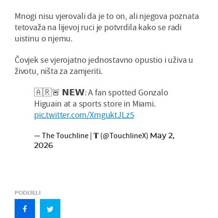
Mnogi nisu vjerovali da je to on, ali njegova poznata
tetovaža na lijevoj ruci je potvrdila kako se radi
uistinu o njemu.
Čovjek se vjerojatno jednostavno opustio i uživa u
životu, ništa za zamjeriti.
🇦🇷🚨 𝗡𝗘𝗪: A fan spotted Gonzalo
Higuain at a sports store in Miami.
pic.twitter.com/XmguktJLz5
— The Touchline | 𝐓 (@TouchlineX)
May 2,
2026
PODIJELI