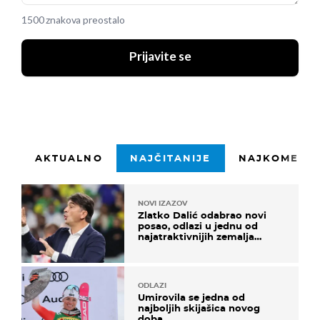
1500 znakova preostalo
Prijavite se
AKTUALNO
NAJČITANIJE
NAJKOMENTI
NOVI IZAZOV
Zlatko Dalić odabrao novi
posao, odlazi u jednu od
najatraktivnijih zemalja
svijeta
ODLAZI
Umirovila se jedna od
najboljih skijašica novog
doba