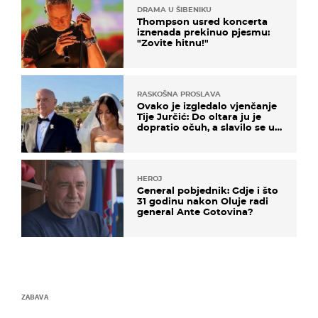
DRAMA U ŠIBENIKU
Thompson usred koncerta
iznenada prekinuo pjesmu:
"Zovite hitnu!"
RASKOŠNA PROSLAVA
Ovako je izgledalo vjenčanje
Tije Jurčić: Do oltara ju je
dopratio očuh, a slavilo se uz
Olivera i Rozgu
HEROJ
General pobjednik: Gdje i što
31 godinu nakon Oluje radi
general Ante Gotovina?
ZABAVA