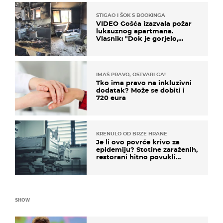
STIGAO I ŠOK S BOOKINGA
VIDEO Gošća izazvala požar
luksuznog apartmana.
Vlasnik: "Dok je gorjelo,
smijali su se, pili i pokazivali
mi srednji prst"
IMAŠ PRAVO, OSTVARI GA!
Tko ima pravo na inkluzivni
dodatak? Može se dobiti i
720 eura
KRENULO OD BRZE HRANE
Je li ovo povrće krivo za
epidemiju? Stotine zaraženih,
restorani hitno povukli
proizvod
SHOW