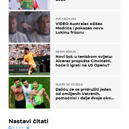
SVE OBJAVIO
VIDEO Australac ošišao
Modrića i pokazao novu
Lukinu frizuru
NEMA KRAJA
Novi šok u teniskom svijetu:
Alcaraz propušta Cincinatti,
hoće li igrati na US Openu?
SLAŽE SE STOŽER
Daliću će se pridružiti jedan
od omiljenih Vatrenih,
pomoćnici i dalje dvoje oko
ponude
Nastavi čitati