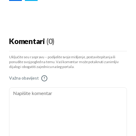
Komentari
(0)
Uključite se u raspravu – podijelite svoje mišljenje, postavite pitanja ili
ponudite svoj pogled na temu. Vaš komentar može potaknuti zanimljiv
dijalog i obogatiti zajednicu našeg portala.
Važna obavijest
!