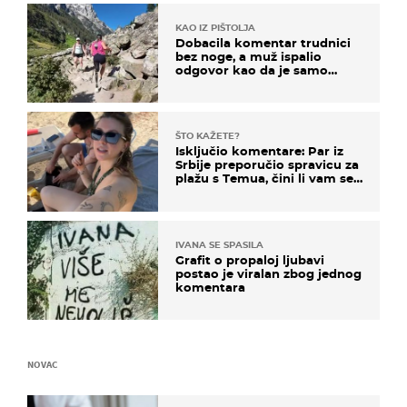
KAO IZ PIŠTOLJA
Dobacila komentar trudnici
bez noge, a muž ispalio
odgovor kao da je samo
čekao…
ŠTO KAŽETE?
Isključio komentare: Par iz
Srbije preporučio spravicu za
plažu s Temua, čini li vam se
ovo sigurnim?
IVANA SE SPASILA
Grafit o propaloj ljubavi
postao je viralan zbog jednog
komentara
NOVAC