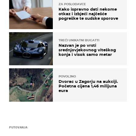
ZA POSLODAVCE
Kako ispravno dati nekome
otkaz i izbjeći najčešće
pogreške te sudske sporove
TREĆI UNIKATNI BUGATTI
Nazvan je po vrsti
srednjovjekovnog viteškog
konja i visok samo metar
POVOLJNO
Dvorac u Zagorju na aukciji.
Početna cijena 1,46 milijuna
eura
PUTOVANJA