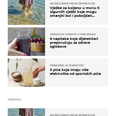
NAJSIGURNIJI OBLIK REKREACIJE
Vježbe za koljeno u moru: 5
sigurnih vježbi koje mogu
smanjiti bol i poboljšati
pokretljivost
VRIJEDI IH UVRSTITI U PREHRANU
6 napitaka koje dijetetičari
preporučuju za zdrave
zglobove
PRIRODNE ALTERNATIVE
5 pića koja imaju više
elektrolita od sportskih pića
LIFESTYLE
NAJSIGURNIJI OBLIK REKREACIJE