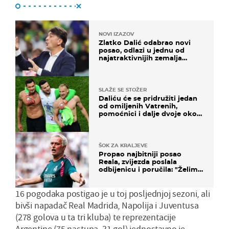
NOVI IZAZOV
Zlatko Dalić odabrao novi
posao, odlazi u jednu od
najatraktivnijih zemalja
svijeta
SLAŽE SE STOŽER
Daliću će se pridružiti jedan
od omiljenih Vatrenih,
pomoćnici i dalje dvoje oko
ponude
ŠOK ZA KRALJEVE
Propao najbitniji posao
Reala, zvijezda poslala
odbijenicu i poručila: "Želim
u Barcelonu"
16 pogodaka postigao je u toj posljednjoj sezoni, ali
bivši napadač Real Madrida, Napolija i Juventusa
(278 golova u ta tri kluba) te reprezentacije
Argentine (75 nastupa, 31 gol) jednostavno je