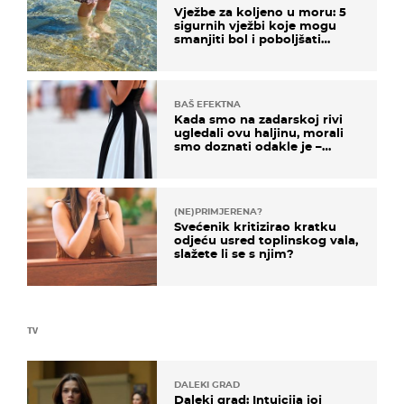
Vježbe za koljeno u moru: 5
sigurnih vježbi koje mogu
smanjiti bol i poboljšati
pokretljivost
BAŠ EFEKTNA
Kada smo na zadarskoj rivi
ugledali ovu haljinu, morali
smo doznati odakle je –
košta samo 18 eura
(NE)PRIMJERENA?
Svećenik kritizirao kratku
odjeću usred toplinskog vala,
slažete li se s njim?
TV
DALEKI GRAD
Daleki grad: Intuicija joj