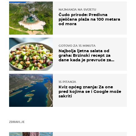
NAJMANJA NA SVIJETU
Čudo prirode: Predivna
pješčana plaža na 100 metara
od mora
GOTOVO ZA 15 MINUTA
Najbolja ljetna salata od
graha: Brzinski recept za
dane kada je prevruće za
kuhanje
15 PITANJA
Kviz općeg znanja: Za one
pred kojima se i Google može
sakriti
ZDRAVLJE