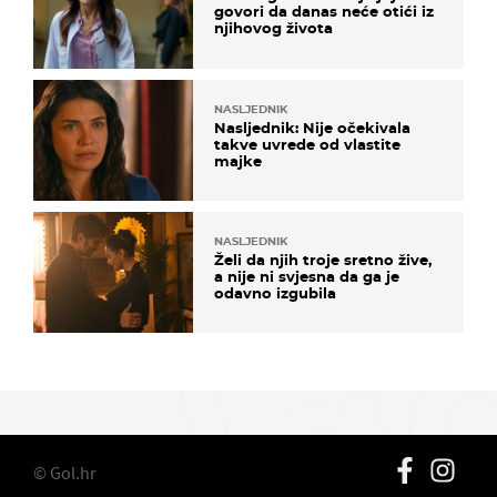
govori da danas neće otići iz
njihovog života
NASLJEDNIK
Nasljednik: Nije očekivala
takve uvrede od vlastite
majke
NASLJEDNIK
Želi da njih troje sretno žive,
a nije ni svjesna da ga je
odavno izgubila
© Gol.hr