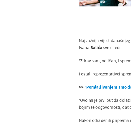
Najvažnija vijest današnjeg
Ivana
Balića
sve u redu.
'Zdrav sam, odličan, i sprema
I ostali reprezentativci spr
>>
'Pomlađivanjem smo da
'Ovo mi je prvi put da dola
bojim se odgovornosti, dat 
Nakon odrađenih priprema iz