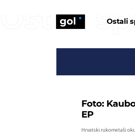
Ostali sp
Ostali 
Foto: Kaubo
EP
Hrvatski rukometaši okup