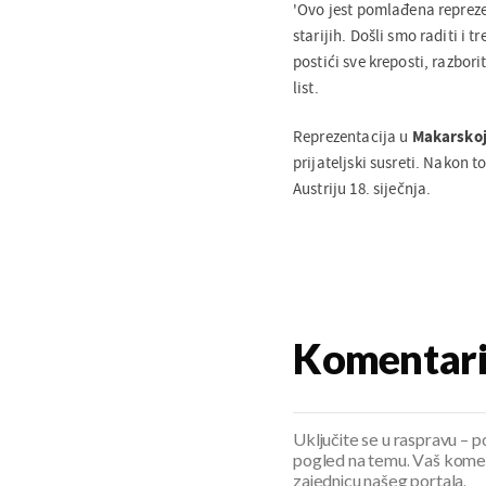
'Ovo jest pomlađena reprezen
starijih. Došli smo raditi i 
postići sve kreposti, razbori
list.
Reprezentacija u
Makarsko
prijateljski susreti. Nakon
Austriju 18. siječnja.
Komentar
Uključite se u raspravu – pod
pogled na temu. Vaš koment
zajednicu našeg portala.