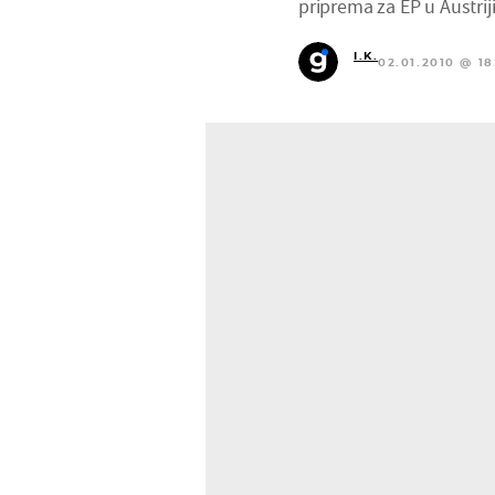
priprema za EP u Austriji
I.K.
02.01.2010 @ 18