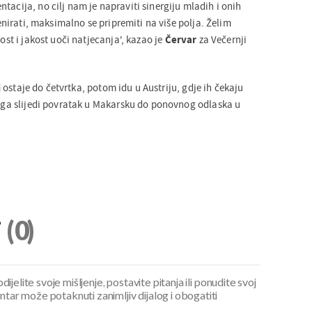
tacija, no cilj nam je napraviti sinergiju mladih i onih
trenirati, maksimalno se pripremiti na više polja. Želim
tost i jakost uoči natjecanja', kazao je
Červar
za Večernji
j
ostaje do četvrtka, potom idu u Austriju, gdje ih čekaju
 toga slijedi povratak u Makarsku do ponovnog odlaska u
i
(0)
ijelite svoje mišljenje, postavite pitanja ili ponudite svoj
ar može potaknuti zanimljiv dijalog i obogatiti