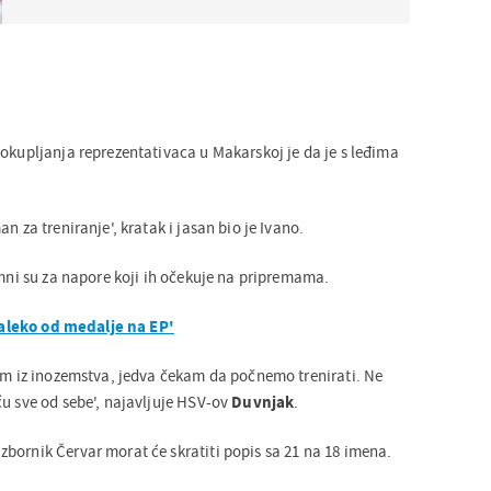
 okupljanja reprezentativaca u Makarskoj je da je s leđima
n za treniranje', kratak i jasan bio je Ivano.
emni su za napore koji ih očekuje na pripremama.
leko od medalje na EP'
zim iz inozemstva, jedva čekam da počnemo trenirati. Ne
ću sve od sebe', najavljuje HSV-ov
Duvnjak
.
bornik Červar morat će skratiti popis sa 21 na 18 imena.