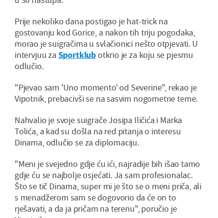
Prije nekoliko dana postigao je hat-trick na
gostovanju kod Gorice, a nakon tih triju pogodaka,
morao je suigračima u svlačionici nešto otpjevati. U
intervjuu za
Sportklub
otkrio je za koju se pjesmu
odlučio.
"Pjevao sam 'Uno momento' od Severine", rekao je
Vipotnik, prebacivši se na sasvim nogometne teme.
Nahvalio je svoje suigrače Josipa Iličića i Marka
Tolića, a kad su došla na red pitanja o interesu
Dinama, odlučio se za diplomaciju.
"Meni je svejedno gdje ću ići, najradije bih išao tamo
gdje ću se najbolje osjećati. Ja sam profesionalac.
Što se tič Dinama, super mi je što se o meni priča, ali
s menadžerom sam se dogovorio da će on to
rješavati, a da ja pričam na terenu", poručio je