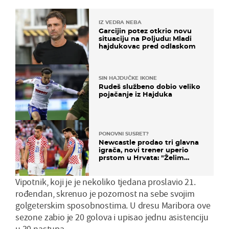
IZ VEDRA NEBA
Garcijin potez otkrio novu
situaciju na Poljudu: Mladi
hajdukovac pred odlaskom
SIN HAJDUČKE IKONE
Rudeš službeno dobio veliko
pojačanje iz Hajduka
PONOVNI SUSRET?
Newcastle prodao tri glavna
igrača, novi trener uperio
prstom u Hrvata: "Želim
njega!"
Vipotnik, koji je je nekoliko tjedana proslavio 21.
rođendan, skrenuo je pozornost na sebe svojim
golgeterskim sposobnostima. U dresu Maribora ove
sezone zabio je 20 golova i upisao jednu asistenciju
u 30 nastupa.