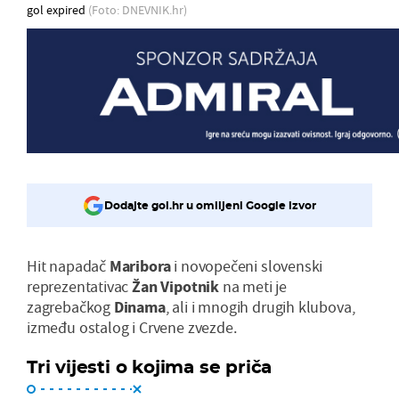
gol expired
(Foto: DNEVNIK.hr)
Dodajte gol.hr u omiljeni Google izvor
Hit napadač
Maribora
i novopečeni slovenski
reprezentativac
Žan Vipotnik
na meti je
zagrebačkog
Dinama
, ali i mnogih drugih klubova,
između ostalog i Crvene zvezde.
Tri vijesti o kojima se priča