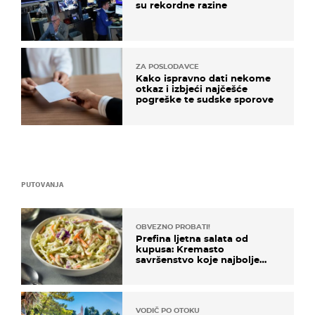
su rekordne razine
ZA POSLODAVCE
Kako ispravno dati nekome
otkaz i izbjeći najčešće
pogreške te sudske sporove
PUTOVANJA
OBVEZNO PROBATI!
Prefina ljetna salata od
kupusa: Kremasto
savršenstvo koje najbolje
paše uz pečeno meso
VODIČ PO OTOKU