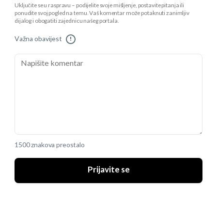
Uključite se u raspravu – podijelite svoje mišljenje, postavite pitanja ili
ponudite svoj pogled na temu. Vaš komentar može potaknuti zanimljiv
dijalog i obogatiti zajednicu našeg portala.
Važna obavijest
!
1500 znakova preostalo
Prijavite se