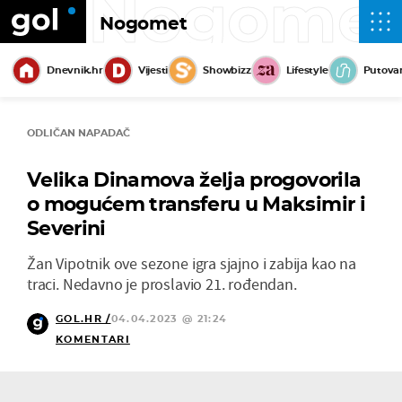
Nogome
Nogomet
Dnevnik.hr
Vijesti
Showbizz
Lifestyle
Putova
ODLIČAN NAPADAČ
Velika Dinamova želja progovorila
o mogućem transferu u Maksimir i
Severini
Žan Vipotnik ove sezone igra sjajno i zabija kao na
traci. Nedavno je proslavio 21. rođendan.
GOL.HR /
04.04.2023 @ 21:24
KOMENTARI