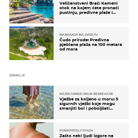
Veličanstveni Brač: Kameni
otok na kojem ćete pronaći
pustinju, predivne plaže i
uzbudljivu hranu
NAJMANJA NA SVIJETU
Čudo prirode: Predivna
pješčana plaža na 100 metara
od mora
ZDRAVLJE
NAJSIGURNIJI OBLIK REKREACIJE
Vježbe za koljeno u moru: 5
sigurnih vježbi koje mogu
smanjiti bol i poboljšati
pokretljivost
POKROVITELJ STADA
Zašto neki ljudi izgore na