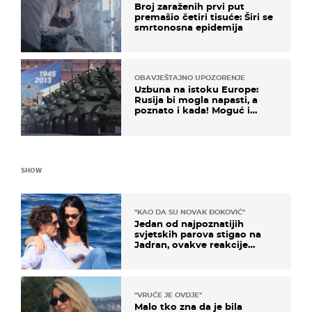
Broj zaraženih prvi put
premašio četiri tisuće: Širi se
smrtonosna epidemija
OBAVJEŠTAJNO UPOZORENJE
Uzbuna na istoku Europe:
Rusija bi mogla napasti, a
poznato i kada! Moguć i
kopneni upad u članicu
NATO-a
SHOW
"KAO DA SU NOVAK ĐOKOVIĆ"
Jedan od najpoznatijih
svjetskih parova stigao na
Jadran, ovakve reakcije
vjerojatno nisu očekivali
"VRUĆE JE OVDJE"
Malo tko zna da je bila