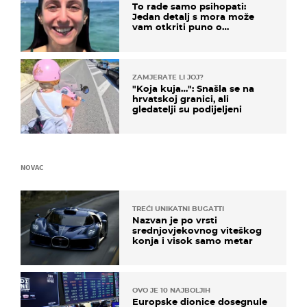
To rade samo psihopati:
Jedan detalj s mora može
vam otkriti puno o
prijateljima
ZAMJERATE LI JOJ?
"Koja kuja…": Snašla se na
hrvatskoj granici, ali
gledatelji su podijeljeni
NOVAC
TREĆI UNIKATNI BUGATTI
Nazvan je po vrsti
srednjovjekovnog viteškog
konja i visok samo metar
OVO JE 10 NAJBOLJIH
Europske dionice dosegnule