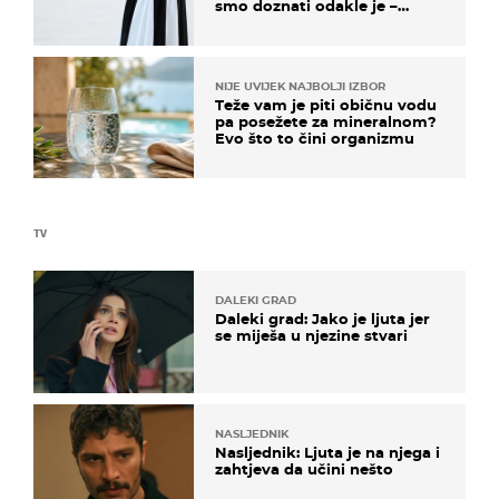
smo doznati odakle je –
košta samo 18 eura
NIJE UVIJEK NAJBOLJI IZBOR
Teže vam je piti običnu vodu
pa posežete za mineralnom?
Evo što to čini organizmu
TV
DALEKI GRAD
Daleki grad: Jako je ljuta jer
se miješa u njezine stvari
NASLJEDNIK
Nasljednik: Ljuta je na njega i
zahtjeva da učini nešto