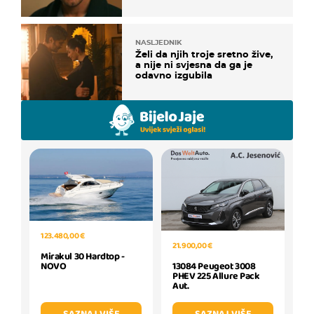
NASLJEDNIK
Želi da njih troje sretno žive,
a nije ni svjesna da ga je
odavno izgubila
123.480,00 €
21.900,00 €
Mirakul 30 Hardtop -
NOVO
13084 Peugeot 3008
PHEV 225 Allure Pack
Aut.