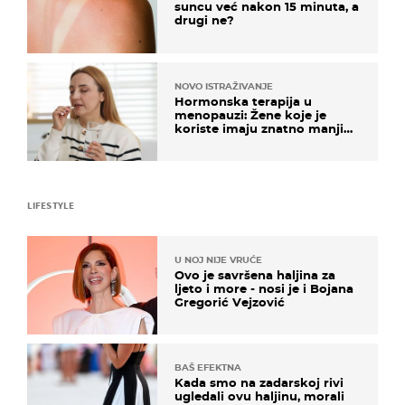
suncu već nakon 15 minuta, a
drugi ne?
NOVO ISTRAŽIVANJE
Hormonska terapija u
menopauzi: Žene koje je
koriste imaju znatno manji
rizik od ovoga
LIFESTYLE
U NOJ NIJE VRUĆE
Ovo je savršena haljina za
ljeto i more - nosi je i Bojana
Gregorić Vejzović
BAŠ EFEKTNA
Kada smo na zadarskoj rivi
ugledali ovu haljinu, morali