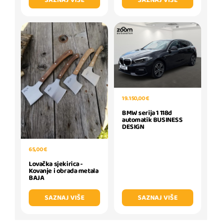
SAZNAJ VIŠE
SAZNAJ VIŠE
19.150,00 €
BMW serija 1 118d
automatik BUSINESS
DESIGN
65,00 €
Lovačka sjekirica -
Kovanje i obrada metala
BAJA
SAZNAJ VIŠE
SAZNAJ VIŠE