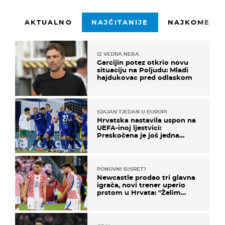
AKTUALNO
NAJČITANIJE
NAJKOMENTI
IZ VEDRA NEBA
Garcijin potez otkrio novu
situaciju na Poljudu: Mladi
hajdukovac pred odlaskom
SJAJAN TJEDAN U EUROPI
Hrvatska nastavila uspon na
UEFA-inoj ljestvici:
Preskočena je još jedna
država
PONOVNI SUSRET?
Newcastle prodao tri glavna
igrača, novi trener uperio
prstom u Hrvata: "Želim
njega!"