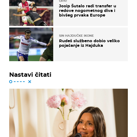
OPA!
Josip Šutalo radi transfer u
redove nogometnog diva i
bivšeg prvaka Europe
SIN HAJDUČKE IKONE
Rudeš službeno dobio veliko
pojačanje iz Hajduka
Nastavi čitati