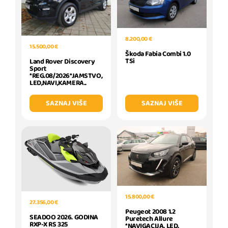
8.200,00 €
15.500,00 €
Škoda Fabia Combi 1.0
TSi
Land Rover Discovery
Sport
*REG.08/2026*JAMSTVO,
LED,NAVI,KAMERA..
SAZNAJ VIŠE
SAZNAJ VIŠE
15.800,00 €
27.356,00 €
Peugeot 2008 1.2
SEADOO 2026. GODINA
Puretech Allure
RXP-X RS 325
*NAVIGACIJA, LED,