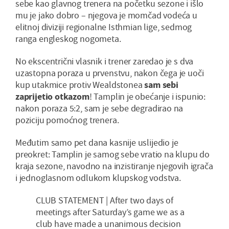
sebe kao glavnog trenera na početku sezone i išlo
mu je jako dobro – njegova je momčad vodeća u
elitnoj diviziji regionalne Isthmian lige, sedmog
ranga engleskog nogometa.
No ekscentrični vlasnik i trener zaredao je s dva
uzastopna poraza u prvenstvu, nakon čega je uoči
kup utakmice protiv Wealdstonea
sam sebi
zaprijetio otkazom
! Tamplin je obećanje i ispunio:
nakon poraza 5:2, sam je sebe degradirao na
poziciju pomoćnog trenera.
Međutim samo pet dana kasnije uslijedio je
preokret: Tamplin je samog sebe vratio na klupu do
kraja sezone, navodno na inzistiranje njegovih igrača
i jednoglasnom odlukom klupskog vodstva.
CLUB STATEMENT | After two days of
meetings after Saturday’s game we as a
club have made a unanimous decision