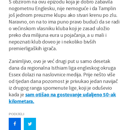
S obzirom na ovu epizodu koja je dobro zabavila
nogometnu Englesku, nije nemoguće i da Tamplin
još jednom preuzme klupu ako stvari krenu po zlu.
Naravno, on na to ima puno pravo budući da se radi
o većinskom vlasniku kluba koji je zasad uložio
preko dva milijuna eura u pojačanja, a u mali i
nepoznati klub doveo je i nekoliko bivših
premierligaških igrača.
Zanimljivo, ovo je već drugi put u samo desetak
dana da regionalna Isthiam liga engleskog okruga
Essex dolazi na naslovnice medija. Prije nešto više
od tjedan dana pozornost je privukao jedan navijač
iz drugog ranga spomenute lige, koji je oduševio
kada je
sam otišao na gostovanje udaljeno 50-ak
kilometara.
PODIJELI