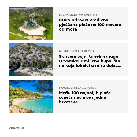
NAJMANJA NA SVIJETU
Čudo prirode: Predivna
pješčana plaža na 100 metara
od mora
NEDALEKO OD PLOČA
Skriveni vojni tuneli na jugu
Hrvatske: Omiljena kupališta
na koja lokalci u miru dolaze
roniti i skakati u more
POKROVITELJ CORONA
Među 100 najboljih plaža
svijeta našla se i jedna
hrvatska
ZDRAVLJE