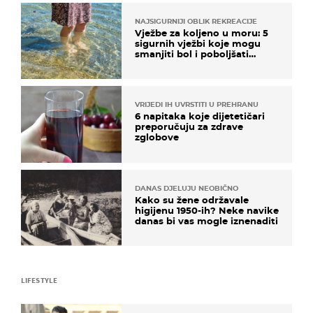
NAJSIGURNIJI OBLIK REKREACIJE
Vježbe za koljeno u moru: 5
sigurnih vježbi koje mogu
smanjiti bol i poboljšati
pokretljivost
VRIJEDI IH UVRSTITI U PREHRANU
6 napitaka koje dijetetičari
preporučuju za zdrave
zglobove
DANAS DJELUJU NEOBIČNO
Kako su žene održavale
higijenu 1950-ih? Neke navike
danas bi vas mogle iznenaditi
LIFESTYLE