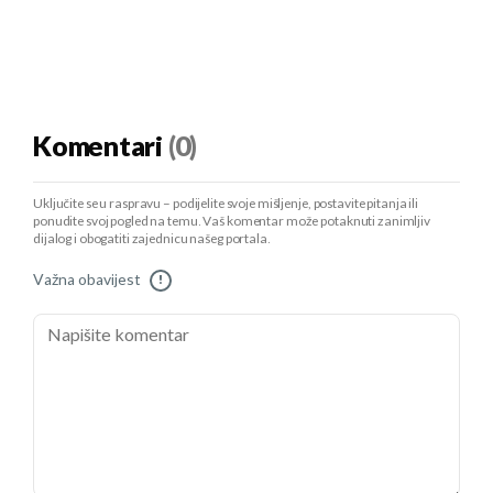
Komentari
(0)
Uključite se u raspravu – podijelite svoje mišljenje, postavite pitanja ili
ponudite svoj pogled na temu. Vaš komentar može potaknuti zanimljiv
dijalog i obogatiti zajednicu našeg portala.
Važna obavijest
!