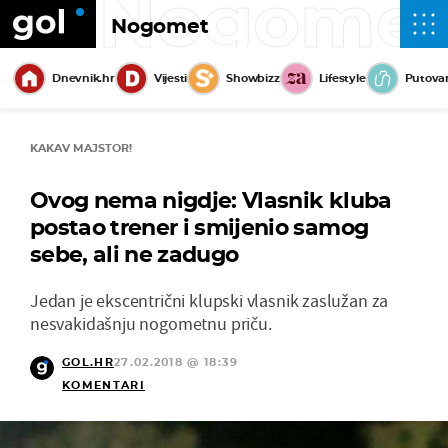
Nogome
Nogomet
Dnevnik.hr
Vijesti
Showbizz
Lifestyle
Putova
KAKAV MAJSTOR!
Ovog nema nigdje: Vlasnik kluba
postao trener i smijenio samog
sebe, ali ne zadugo
Jedan je ekscentrični klupski vlasnik zaslužan za
nesvakidašnju nogometnu priču.
GOL.HR
27.02.2018 @ 18:39
KOMENTARI