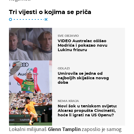
Tri vijesti o kojima se priča
SVE OBJAVIO
VIDEO Australac ošišao
Modrića i pokazao novu
Lukinu frizuru
ODLAZI
Umirovila se jedna od
najboljih skijašica novog
doba
NEMA KRAJA
Novi šok u teniskom svijetu:
Alcaraz propušta Cincinatti,
hoće li igrati na US Openu?
Lokalni milijunaš
Glenn Tamplin
zaposlio je samog