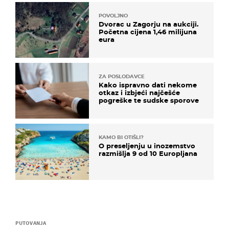
POVOLJNO
Dvorac u Zagorju na aukciji.
Početna cijena 1,46 milijuna
eura
ZA POSLODAVCE
Kako ispravno dati nekome
otkaz i izbjeći najčešće
pogreške te sudske sporove
KAMO BI OTIŠLI?
O preseljenju u inozemstvo
razmišlja 9 od 10 Europljana
PUTOVANJA