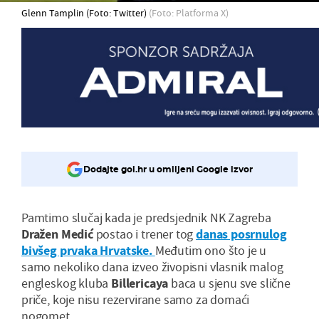
Glenn Tamplin (Foto: Twitter)
(Foto: Platforma X)
Dodajte gol.hr u omiljeni Google izvor
Pamtimo slučaj kada je predsjednik NK Zagreba
Dražen Medić
postao i trener tog
danas posrnulog
bivšeg prvaka Hrvatske.
Međutim ono što je u
samo nekoliko dana izveo živopisni vlasnik malog
engleskog kluba
Billericaya
baca u sjenu sve slične
priče, koje nisu rezervirane samo za domaći
nogomet.