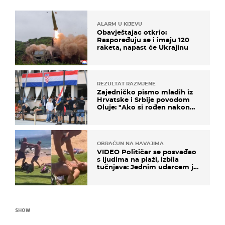
ALARM U KIJEVU
Obavještajac otkrio:
Raspoređuju se i imaju 120
raketa, napast će Ukrajinu
REZULTAT RAZMJENE
Zajedničko pismo mladih iz
Hrvatske i Srbije povodom
Oluje: "Ako si rođen nakon
'95..."
OBRAČUN NA HAVAJIMA
VIDEO Političar se posvađao
s ljudima na plaži, izbila
tučnjava: Jednim udarcem je
nokautiran
SHOW