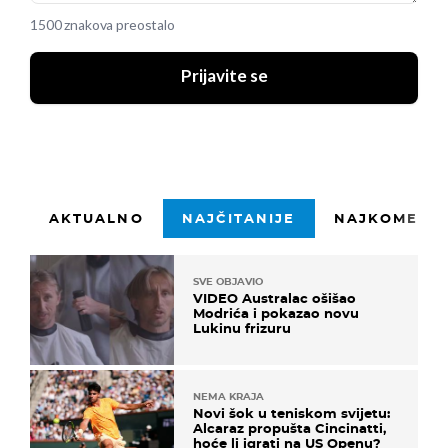
1500 znakova preostalo
Prijavite se
AKTUALNO
NAJČITANIJE
NAJKOMENTI
SVE OBJAVIO
VIDEO Australac ošišao
Modrića i pokazao novu
Lukinu frizuru
NEMA KRAJA
Novi šok u teniskom svijetu:
Alcaraz propušta Cincinatti,
hoće li igrati na US Openu?