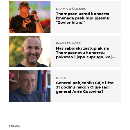
DRAMA U ŠIBENIKU
Thompson usred koncerta
iznenada prekinuo pjesmu:
"Zovite hitnu!"
IMAJU TRI KĆERI
Naš saborski zastupnik na
Thompsonovu koncertu
pokazao lijepu suprugu, koja
godinama izbjegava javnost
HEROJ
General pobjednik: Gdje i što
31 godinu nakon Oluje radi
general Ante Gotovina?
ZABAVA