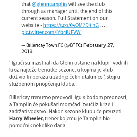
that
@glenntamplin
will see the club
through as manager until the end of this
current season. Full Statement on our
website -
https://t.co/0vOM7D4ihG
…
pic.twitter.com/iYb4iUFVWi
— Billericay Town FC (@BTFC)
February 27,
2018
''Igrači su inzistirali da Glenn ostane na klupi i vodi ih
kroz najteže trenutke sezone, u kojima je klub
doživio tri poraza u zadnje četiri utakmice'', stoji u
službenom priopćenju kluba.
Billericay trenutno predvodi ligu s bodom prednosti,
a Tamplin će pokušati momčad izvući iz krize i
zadržati vodstvo. Nakon sezone klupu će preuzeti
Harry Wheeler,
trener kojemu je Tamplin bio
pomoćnik nekoliko dana.