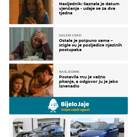
Nasljednik: Saznala je datum
vjenčanja - udaje se za dva
tjedna
DALEKI GRAD
Ostala je potpuno sama –
stigle su je posljedice njezinih
postupaka
NASLJEDNIK
Postavila mu je važno
pitanje, a odgovor ju je jako
iznenadio