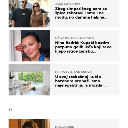
JAKO SU SLATKI!
Zbog simpatičnog para sa
špice zaboravili smo i na
modu, no damina haljina
itekako nas se dojmila
UŽIVANJE NA STIJENAMA
Nina Badrić: Kupaći kostim
potpuno golih leđa koji tako
lijepo ističe žensku
senzualnost
I TERASA JE SAN SNOVA!
U ovoj raskošnoj kući s
bazenom pronašli smo
najelegantniju, a možda i
najljepšu bijelu kuhinju
TV
NASLJEDNIK