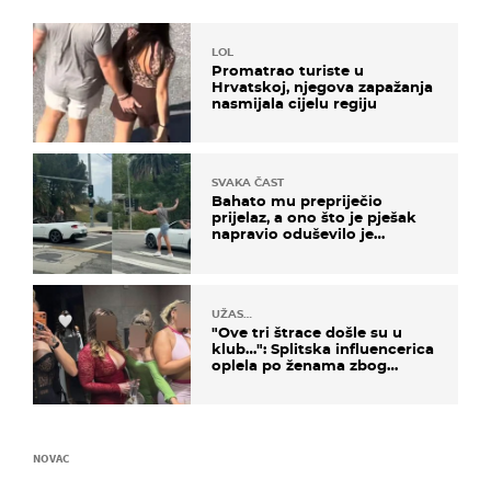
LOL
Promatrao turiste u
Hrvatskoj, njegova zapažanja
nasmijala cijelu regiju
SVAKA ČAST
Bahato mu prepriječio
prijelaz, a ono što je pješak
napravio oduševilo je
društvene mreže
UŽAS…
"Ove tri štrace došle su u
klub…": Splitska influencerica
oplela po ženama zbog
užasnog ponašanja
NOVAC