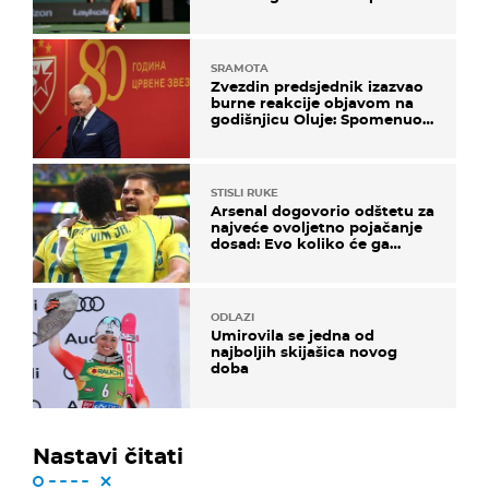
SRAMOTA
Zvezdin predsjednik izazvao
burne reakcije objavom na
godišnjicu Oluje: Spomenuo
Knin i srpsku zastavu
STISLI RUKE
Arsenal dogovorio odštetu za
najveće ovoljetno pojačanje
dosad: Evo koliko će ga
platiti
ODLAZI
Umirovila se jedna od
najboljih skijašica novog
doba
Nastavi čitati