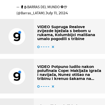
— 🥊𝕳 BARRAS DEL MUNDO ⚽🍺
(@Barras_LATAM)
July 11, 2024
VIDEO Supruga Realove
zvijezde bježala s bebom u
rukama, Kolumbijci mališana
umalo pogodili s tribine
VIDEO Potpuno ludilo nakon
polufinala Cope: Makljaža igrača
i navijača, Nunez otišao na
tribinu i krenuo šakama na
Kolumbijce pa dobio u glavu!