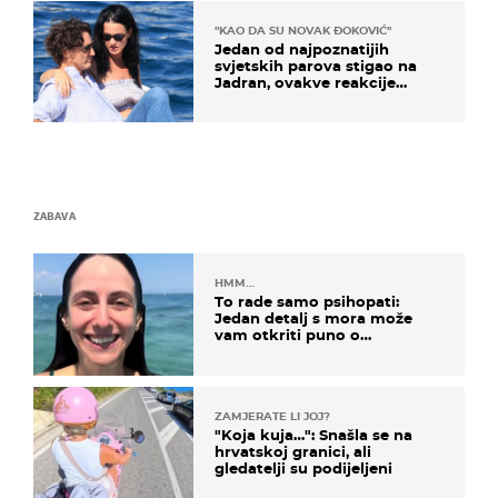
"KAO DA SU NOVAK ĐOKOVIĆ"
Jedan od najpoznatijih
svjetskih parova stigao na
Jadran, ovakve reakcije
vjerojatno nisu očekivali
ZABAVA
HMM…
To rade samo psihopati:
Jedan detalj s mora može
vam otkriti puno o
prijateljima
ZAMJERATE LI JOJ?
"Koja kuja…": Snašla se na
hrvatskoj granici, ali
gledatelji su podijeljeni