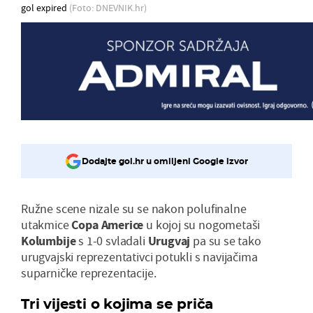
gol expired
(Foto: DNEVNIK.hr)
Dodajte gol.hr u omiljeni Google izvor
Ružne scene nizale su se nakon polufinalne
utakmice
Copa
Americe
u kojoj su nogometaši
Kolumbije
s 1-0 svladali
Urugvaj
pa su se tako
urugvajski reprezentativci potukli s navijačima
suparničke reprezentacije.
Tri vijesti o kojima se priča