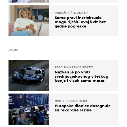
POKAŽITE ŠTO ZNATE!
Samo pravi intelektualci
mogu riješiti ovaj kviz bez
ijedne pogreške
NOVAC
TREĆI UNIKATNI BUGATTI
Nazvan je po vrsti
srednjovjekovnog viteškog
konja i visok samo metar
OVO JE 10 NAJBOLJIH
Europske dionice dosegnule
su rekordne razine