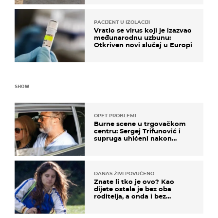
PACIJENT U IZOLACIJI
Vratio se virus koji je izazvao
međunarodnu uzbunu:
Otkriven novi slučaj u Europi
SHOW
OPET PROBLEMI
Burne scene u trgovačkom
centru: Sergej Trifunović i
supruga uhićeni nakon
svađe!
DANAS ŽIVI POVUČENO
Znate li tko je ovo? Kao
dijete ostala je bez oba
roditelja, a onda i bez
milijuna koje je trebala
naslijediti