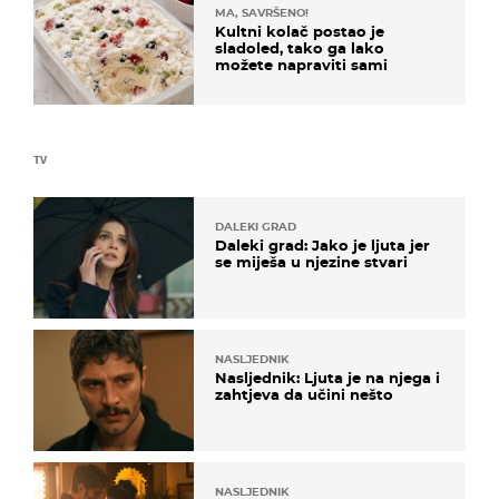
MA, SAVRŠENO!
Kultni kolač postao je
sladoled, tako ga lako
možete napraviti sami
TV
DALEKI GRAD
Daleki grad: Jako je ljuta jer
se miješa u njezine stvari
NASLJEDNIK
Nasljednik: Ljuta je na njega i
zahtjeva da učini nešto
NASLJEDNIK