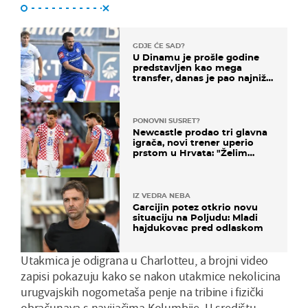
GDJE ĆE SAD?
U Dinamu je prošle godine
predstavljen kao mega
transfer, danas je pao najniže
u karijeri
PONOVNI SUSRET?
Newcastle prodao tri glavna
igrača, novi trener uperio
prstom u Hrvata: "Želim
njega!"
IZ VEDRA NEBA
Garcijin potez otkrio novu
situaciju na Poljudu: Mladi
hajdukovac pred odlaskom
Utakmica je odigrana u Charlotteu, a brojni video
zapisi pokazuju kako se nakon utakmice nekolicina
urugvajskih nogometaša penje na tribine i fizički
obračunava s navijačima Kolumbije. U središtu