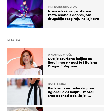
IZNENAĐUJUĆA VEZA
Novo istraživanje otkriva
zašto osobe s depresijom
drugačije reagiraju na lajkove
LIFESTYLE
U NOJ NIJE VRUĆE
Ovo je savršena haljina za
ljeto i more - nosi je i Bojana
Gregorić Vejzović
BAŠ EFEKTNA
Kada smo na zadarskoj rivi
ugledali ovu haljinu, morali
smo doznati odakle je –
košta samo 18 eura