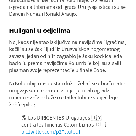
izgreda na tribinama od igrača Urugvaja isticali su se
Darwin Nunez i Ronald Araujo.
Huligani u odjelima
No, kaos nije stao isključivo na navijačima i igračima,
kačili su se čak i ljudi iz Urugvajskog nogometnog
saveza, jedan od njih zagrabio je šaku kockica leda i
bacio ju prema navijačima Kolumbije koji su slavili
plasman svoje reprezentacije u finale Cope.
Ni Kolumbijci nisu ostali dužni želeći se obračunati s
urugvajskom ledenom artiljerijom, ali ograda
između svečane lože i ostatka tribine spriječila je
žešći epilog.
🌎 Los DIRIGENTES Uruguayos 🇺🇾
contra los hinchas Colombianos 🇨🇴
pic.twitter.com/p27slulpdF