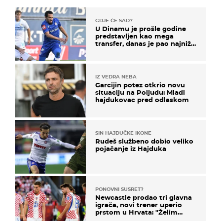
GDJE ĆE SAD?
U Dinamu je prošle godine
predstavljen kao mega
transfer, danas je pao najniže
u karijeri
IZ VEDRA NEBA
Garcijin potez otkrio novu
situaciju na Poljudu: Mladi
hajdukovac pred odlaskom
SIN HAJDUČKE IKONE
Rudeš službeno dobio veliko
pojačanje iz Hajduka
PONOVNI SUSRET?
Newcastle prodao tri glavna
igrača, novi trener uperio
prstom u Hrvata: "Želim
njega!"