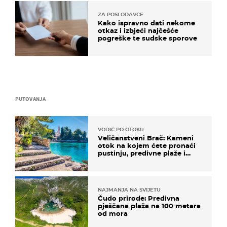
ZA POSLODAVCE
Kako ispravno dati nekome
otkaz i izbjeći najčešće
pogreške te sudske sporove
PUTOVANJA
VODIČ PO OTOKU
Veličanstveni Brač: Kameni
otok na kojem ćete pronaći
pustinju, predivne plaže i
uzbudljivu hranu
NAJMANJA NA SVIJETU
Čudo prirode: Predivna
pješčana plaža na 100 metara
od mora