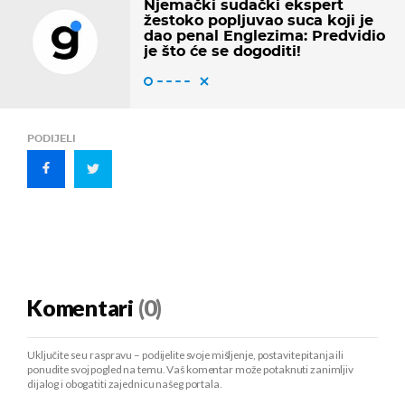
Njemački sudački ekspert
žestoko popljuvao suca koji je
dao penal Englezima: Predvidio
je što će se dogoditi!
PODIJELI
Komentari
(0)
Uključite se u raspravu – podijelite svoje mišljenje, postavite pitanja ili
ponudite svoj pogled na temu. Vaš komentar može potaknuti zanimljiv
dijalog i obogatiti zajednicu našeg portala.