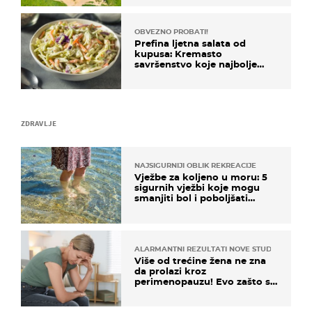
OBVEZNO PROBATI!
Prefina ljetna salata od
kupusa: Kremasto
savršenstvo koje najbolje
paše uz pečeno meso
ZDRAVLJE
NAJSIGURNIJI OBLIK REKREACIJE
Vježbe za koljeno u moru: 5
sigurnih vježbi koje mogu
smanjiti bol i poboljšati
pokretljivost
ALARMANTNI REZULTATI NOVE STUDIJE
Više od trećine žena ne zna
da prolazi kroz
perimenopauzu! Evo zašto su
simptomi toliko zbunjujući