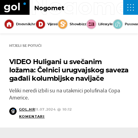
Nogome
Nogomet
Dnevnik.hr
Vijesti
Showbizz
Lifestyle
Putova
HTJELI SE POTUĆI
VIDEO Huligani u svečanim
ložama: Čelnici urugvajskog saveza
gađali kolumbijske navijače
Veliki neredi izbili su na utakmici polufinala Copa
Americe.
GOL.HR
11.07.2024 @ 10:12
KOMENTARI