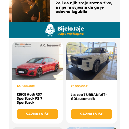
Želi da njih troje sretno žive,
a nije ni svjesna da ga je
odavno izgubila
129.900,00 €
25.990,00 €
12605 Audi RS7
Jaecoo 7 URBAN 1.6T-
Sportback RS 7
GDI automatik
Sportback
SAZNAJ VIŠE
SAZNAJ VIŠE