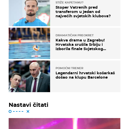
STIŽE KAPETANU?
Stoper Vatrenih pred
transferom u jedan od
najvećih svjetskih klubova?
DRAMATIČAN PREOKRET
Kakva drama u Zagrebu!
Hrvatska srušila Srbiju i
izborila finale Svjetskog
prvenstva
POMOĆNI TRENER
Legendarni hrvatski košarkaš
došao na klupu Barcelone
Nastavi čitati