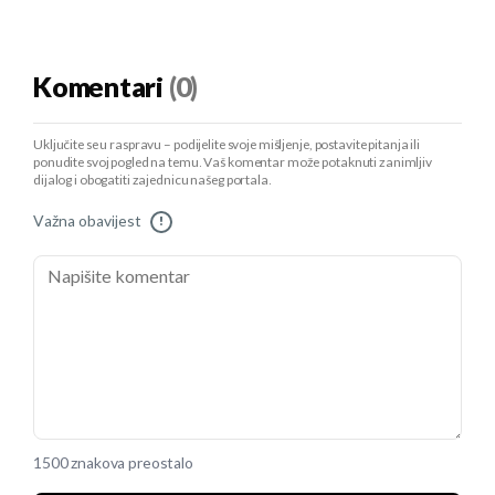
Komentari
(0)
Uključite se u raspravu – podijelite svoje mišljenje, postavite pitanja ili
ponudite svoj pogled na temu. Vaš komentar može potaknuti zanimljiv
dijalog i obogatiti zajednicu našeg portala.
Važna obavijest
!
1500 znakova preostalo