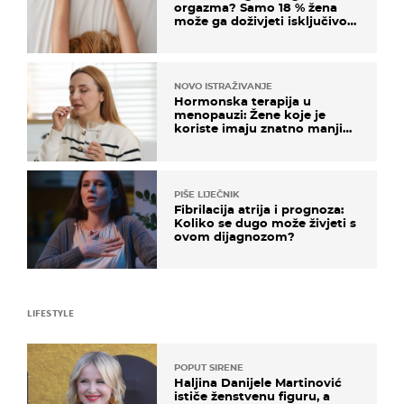
orgazma? Samo 18 % žena
može ga doživjeti isključivo
na ovaj način
NOVO ISTRAŽIVANJE
Hormonska terapija u
menopauzi: Žene koje je
koriste imaju znatno manji
rizik od ovoga
PIŠE LIJEČNIK
Fibrilacija atrija i prognoza:
Koliko se dugo može živjeti s
ovom dijagnozom?
LIFESTYLE
POPUT SIRENE
Haljina Danijele Martinović
ističe ženstvenu figuru, a