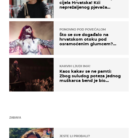
cijela Hrvatska! Kći
neprežaljenog pjevača
projurila špicom na dva
kotača
PONOVNO POD POVEĆALOM
Što se sve događalo na
hrvatskom otoku pod
osramoćenim glumcem?
Bizarni prizori i danas
izazivaju nevjericu
KAKVIH LJUDI IMA!
Kaos kakav se ne pamti:
Zbog suludog poteza jednog
muškarca bend je bio
prisiljen prekinuti nastup
ZABAVA
JESTE LI PROBALI?