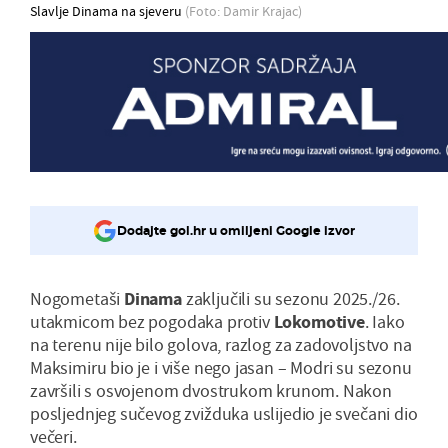
Slavlje Dinama na sjeveru
(Foto: Damir Krajac)
Dodajte gol.hr u omiljeni Google izvor
Nogometaši
Dinama
zaključili su sezonu 2025./26.
utakmicom bez pogodaka protiv
Lokomotive
. Iako
na terenu nije bilo golova, razlog za zadovoljstvo na
Maksimiru bio je i više nego jasan – Modri su sezonu
završili s osvojenom dvostrukom krunom. Nakon
posljednjeg sučevog zvižduka uslijedio je svečani dio
večeri.