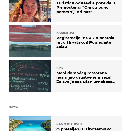
Turisticu oduševila ponuda u
Primoštenu: "Oni su puno
pametniji od nas"
ZANIMLJIVO
Registracija iz SAD-a postala
hit u Hrvatskoj! Pogledajte
zašto
UPS!
Meni domaćeg restorana
nasmijao društvene mreže!
Za sve je zaslužan urnebesan
naziv jela
NOVAC
KAMO BI OTIŠLI?
O preseljenju u inozemstvo