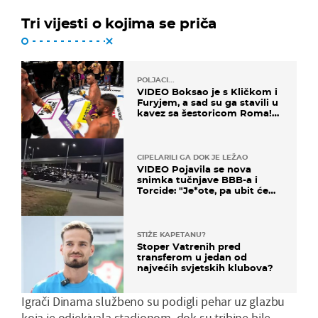
Tri vijesti o kojima se priča
POLJACI...
VIDEO Boksao je s Kličkom i
Furyjem, a sad su ga stavili u
kavez sa šestoricom Roma!
Pogledajte kako je završilo
CIPELARILI GA DOK JE LEŽAO
VIDEO Pojavila se nova
snimka tučnjave BBB-a i
Torcide: "Je*ote, pa ubit će
ga!"
STIŽE KAPETANU?
Stoper Vatrenih pred
transferom u jedan od
najvećih svjetskih klubova?
Igrači Dinama službeno su podigli pehar uz glazbu
koja je odjekivala stadionom, dok su tribine bile