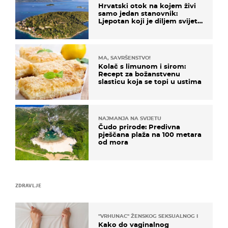
Hrvatski otok na kojem živi
samo jedan stanovnik:
Ljepotan koji je diljem svijeta
poznat po svojem "bijelom
zlatu"
MA, SAVRŠENSTVO!
Kolač s limunom i sirom:
Recept za božanstvenu
slasticu koja se topi u ustima
NAJMANJA NA SVIJETU
Čudo prirode: Predivna
pješčana plaža na 100 metara
od mora
ZDRAVLJE
"VRHUNAC" ŽENSKOG SEKSUALNOG ISKUSTVA
Kako do vaginalnog