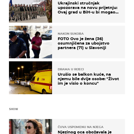
Ukrajinski stručnjak
upozorava na novu prijetnju:
Ovaj grad u BiH-u bi mogao
biti žarište
NAKON SUKOBA
FOTO Ovo je žena (36)
osumnjičena za ubojstvo
partnera (71) u Slavoniji
DRAMA U RIJECI
Urušio se balkon kuće, na
njemu bile dvije osobe: "Život
im je visio o koncu"
SHOW
ČUVA USPOMENU NA NJEGA
Njezinog oca obožavala je