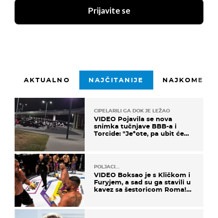
Prijavite se
AKTUALNO
NAJČITANIJE
NAJKOMENTI
CIPELARILI GA DOK JE LEŽAO
VIDEO Pojavila se nova
snimka tučnjave BBB-a i
Torcide: "Je*ote, pa ubit će
ga!"
POLJACI...
VIDEO Boksao je s Kličkom i
Furyjem, a sad su ga stavili u
kavez sa šestoricom Roma!
Pogledajte kako je završilo