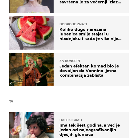
savršena je za večernji izlazak
na moru
DOBRO JE ZNATI
Koliko dugo narezana
lubenica smije stajati u
hladnjaku i kada je više nije
sigurno jesti?
ZA KONCERT
Jedan efektan komad bio je
dovoljan da Vannina ljetna
kombinacija zablista
TV
DALEKI GRAD
Ima tek šest godina, a već je
jedan od najnagrađivanijih
dječjih glumaca