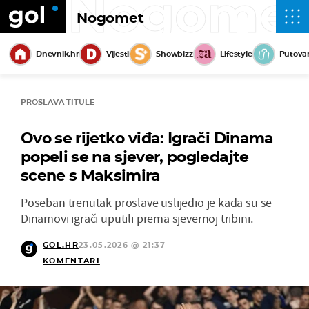
Nogome
Nogomet
Dnevnik.hr
Vijesti
Showbizz
Lifestyle
Putova
PROSLAVA TITULE
Ovo se rijetko viđa: Igrači Dinama
popeli se na sjever, pogledajte
scene s Maksimira
Poseban trenutak proslave uslijedio je kada su se
Dinamovi igrači uputili prema sjevernoj tribini.
GOL.HR
23.05.2026 @ 21:37
KOMENTARI