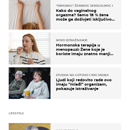
"VRHUNAC" ŽENSKOG SEKSUALNOG ISKUSTVA
Kako do vaginalnog
orgazma? Samo 18 % žena
može ga doživjeti isključivo
na ovaj način
NOVO ISTRAŽIVANJE
Hormonska terapija u
menopauzi: Žene koje je
koriste imaju znatno manji
rizik od ovoga
STUDIJA NA GOTOVO 1.900 OSOBA
Ljudi koji redovito rade ovo
imaju “mlađi” organizam,
pokazuje istraživanje
LIFESTYLE