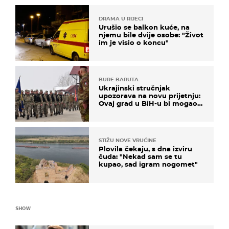
DRAMA U RIJECI
Urušio se balkon kuće, na
njemu bile dvije osobe: "Život
im je visio o koncu"
BURE BARUTA
Ukrajinski stručnjak
upozorava na novu prijetnju:
Ovaj grad u BiH-u bi mogao
biti žarište
STIŽU NOVE VRUĆINE
Plovila čekaju, s dna izviru
čuda: "Nekad sam se tu
kupao, sad igram nogomet"
SHOW