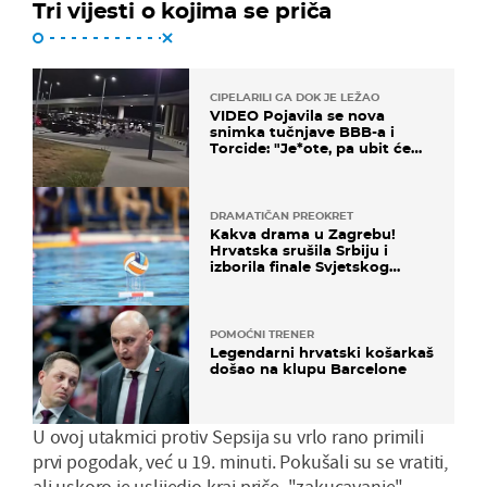
Tri vijesti o kojima se priča
CIPELARILI GA DOK JE LEŽAO
VIDEO Pojavila se nova
snimka tučnjave BBB-a i
Torcide: "Je*ote, pa ubit će
ga!"
DRAMATIČAN PREOKRET
Kakva drama u Zagrebu!
Hrvatska srušila Srbiju i
izborila finale Svjetskog
prvenstva
POMOĆNI TRENER
Legendarni hrvatski košarkaš
došao na klupu Barcelone
U ovoj utakmici protiv Sepsija su vrlo rano primili
prvi pogodak, već u 19. minuti. Pokušali su se vratiti,
ali uskoro je uslijedio kraj priče, "zakucavanje".