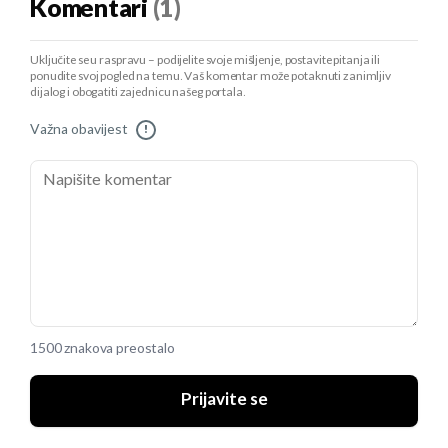
Komentari
(1)
Uključite se u raspravu – podijelite svoje mišljenje, postavite pitanja ili
ponudite svoj pogled na temu. Vaš komentar može potaknuti zanimljiv
dijalog i obogatiti zajednicu našeg portala.
Važna obavijest
!
1500 znakova preostalo
Prijavite se