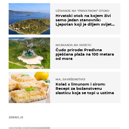
UŽIVANJE NA "PRIVATNOM" OTOKU
Hrvatski otok na kojem živi
samo jedan stanovnik:
Ljepotan koji je diljem svijeta
poznat po svojem "bijelom
zlatu"
NAJMANJA NA SVIJETU
Čudo prirode: Predivna
pješčana plaža na 100 metara
od mora
MA, SAVRŠENSTVO!
Kolač s limunom i sirom:
Recept za božanstvenu
slasticu koja se topi u ustima
ZDRAVLJE