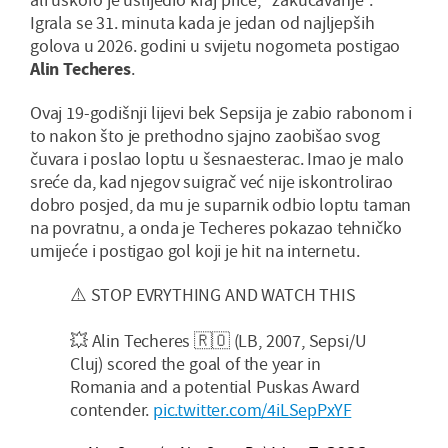
Igrala se 31. minuta kada je jedan od najljepših
golova u 2026. godini u svijetu nogometa postigao
Alin Techeres
.
Ovaj 19-godišnji lijevi bek Sepsija je zabio rabonom i
to nakon što je prethodno sjajno zaobišao svog
čuvara i poslao loptu u šesnaesterac. Imao je malo
sreće da, kad njegov suigrač već nije iskontrolirao
dobro posjed, da mu je suparnik odbio loptu taman
na povratnu, a onda je Techeres pokazao tehničko
umijeće i postigao gol koji je hit na internetu.
⚠️ STOP EVRYTHING AND WATCH THIS
💥 Alin Techeres 🇷🇴 (LB, 2007, Sepsi/U
Cluj) scored the goal of the year in
Romania and a potential Puskas Award
contender.
pic.twitter.com/4iLSepPxYF