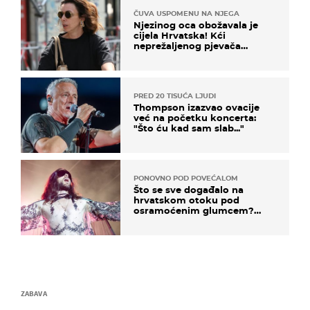
ČUVA USPOMENU NA NJEGA
Njezinog oca obožavala je
cijela Hrvatska! Kći
neprežaljenog pjevača
projurila špicom na dva
kotača
PRED 20 TISUĆA LJUDI
Thompson izazvao ovacije
već na početku koncerta:
"Što ću kad sam slab..."
PONOVNO POD POVEĆALOM
Što se sve događalo na
hrvatskom otoku pod
osramoćenim glumcem?
Bizarni prizori i danas
izazivaju nevjericu
ZABAVA