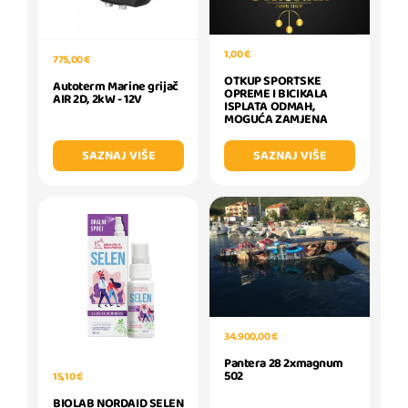
1,00 €
775,00 €
OTKUP SPORTSKE
Autoterm Marine grijač
OPREME I BICIKALA
AIR 2D, 2kW - 12V
ISPLATA ODMAH,
MOGUĆA ZAMJENA
SAZNAJ VIŠE
SAZNAJ VIŠE
34.900,00 €
Pantera 28 2xmagnum
502
15,10 €
BIOLAB NORDAID SELEN