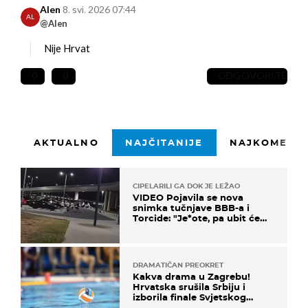
Alen
8. svi. 2026 07:44
AL
@Alen
Nije Hrvat
0
0
ODGOVORITE
AKTUALNO
NAJČITANIJE
NAJKOMENTI
CIPELARILI GA DOK JE LEŽAO
VIDEO Pojavila se nova
snimka tučnjave BBB-a i
Torcide: "Je*ote, pa ubit će
ga!"
DRAMATIČAN PREOKRET
Kakva drama u Zagrebu!
Hrvatska srušila Srbiju i
izborila finale Svjetskog
prvenstva