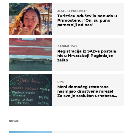
JESTE LI PROBALI?
Turisticu oduševila ponuda u
Primoštenu: "Oni su puno
pametniji od nas"
ZANIMLJIVO
Registracija iz SAD-a postala
hit u Hrvatskoj! Pogledajte
zašto
UPS!
Meni domaćeg restorana
nasmijao društvene mreže!
Za sve je zaslužan urnebesan
naziv jela
NOVAC