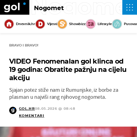
Nogome
Nogomet
Dnevnik.hr
Vijesti
Showbizz
Lifestyle
Putova
BRAVO I BRAVO!
VIDEO Fenomenalan gol klinca od
19 godina: Obratite pažnju na cijelu
akciju
Sjajan potez stiže nam iz Rumunjske, iz borbe za
plasman u najviši rang njihovog nogometa.
GOL.HR
08.05.2026 @ 08:48
KOMENTARI