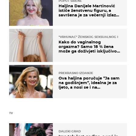
POPUT SIRENE
Haljina Danijele Martinović
ističe ženstvenu figuru, a
savršena je za večernji izlazak
na moru
"VRHUNAC" ŽENSKOG SEKSUALNOG ISKUSTVA
Kako do vaginalnog
orgazma? Samo 18 % žena
može ga doživjeti isključivo
na ovaj način
PREKRASNO IZDANJE
Ova haljina poručuje “Ja sam
na godišnjem”, idealna je za
ljeto, a nosi se i na
zagrebačkoj špici
TV
DALEKI GRAD