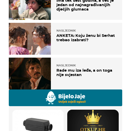
Ima tek šest godina, a već je
jedan od najnagrađivanijih
dječjih glumaca
NASLJEDNIK
ANKETA: Koju ženu bi Serhat
trebao izabrati?
NASLJEDNIK
Rade mu iza leđa, a on toga
nije svjestan