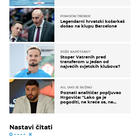
POMOĆNI TRENER
Legendarni hrvatski košarkaš
došao na klupu Barcelone
STIŽE KAPETANU?
Stoper Vatrenih pred
transferom u jedan od
najvećih svjetskih klubova?
AU, OVO JE RUŽNO
Poznati analitičar popljuvao
Hrgovića: "Lako ga je
pogoditi, ne kreće se, ne
koristi noge..."
Nastavi čitati