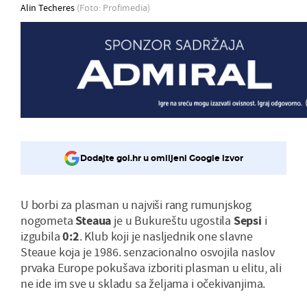
Alin Techeres
(Foto: Profimedia)
Dodajte gol.hr u omiljeni Google izvor
U borbi za plasman u najviši rang rumunjskog
nogometa
Steaua
je u Bukureštu ugostila
Sepsi
i
izgubila
0:2
. Klub koji je nasljednik one slavne
Steaue koja je 1986. senzacionalno osvojila naslov
prvaka Europe pokušava izboriti plasman u elitu, ali
ne ide im sve u skladu sa željama i očekivanjima.