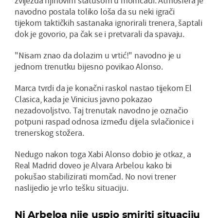
zvijezda njihovim statusom u momčadi. Atmosfera je
navodno postala toliko loša da su neki igrači
tijekom taktičkih sastanaka ignorirali trenera, šaptali
dok je govorio, pa čak se i pretvarali da spavaju.
"Nisam znao da dolazim u vrtić!" navodno je u
jednom trenutku bijesno povikao Alonso.
Marca tvrdi da je konačni raskol nastao tijekom El
Clasica, kada je Vinicius javno pokazao
nezadovoljstvo. Taj trenutak navodno je označio
potpuni raspad odnosa između dijela svlačionice i
trenerskog stožera.
Nedugo nakon toga Xabi Alonso dobio je otkaz, a
Real Madrid doveo je Alvara Arbelou kako bi
pokušao stabilizirati momčad. No novi trener
naslijedio je vrlo tešku situaciju.
Ni Arbeloa nije uspio smiriti situaciju