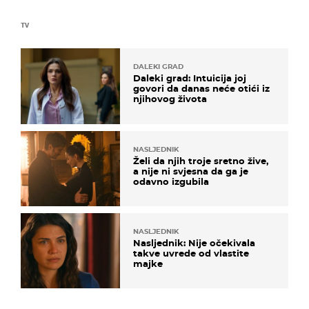
TV
DALEKI GRAD
Daleki grad: Intuicija joj
govori da danas neće otići iz
njihovog života
NASLJEDNIK
Želi da njih troje sretno žive,
a nije ni svjesna da ga je
odavno izgubila
NASLJEDNIK
Nasljednik: Nije očekivala
takve uvrede od vlastite
majke