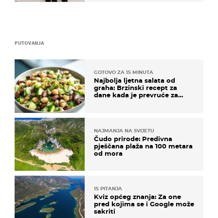
PUTOVANJA
GOTOVO ZA 15 MINUTA
Najbolja ljetna salata od
graha: Brzinski recept za
dane kada je prevruće za
kuhanje
NAJMANJA NA SVIJETU
Čudo prirode: Predivna
pješčana plaža na 100 metara
od mora
15 PITANJA
Kviz općeg znanja: Za one
pred kojima se i Google može
sakriti