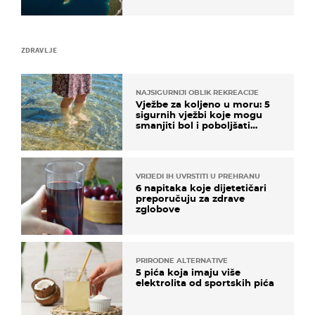
ZDRAVLJE
NAJSIGURNIJI OBLIK REKREACIJE
Vježbe za koljeno u moru: 5
sigurnih vježbi koje mogu
smanjiti bol i poboljšati
pokretljivost
VRIJEDI IH UVRSTITI U PREHRANU
6 napitaka koje dijetetičari
preporučuju za zdrave
zglobove
PRIRODNE ALTERNATIVE
5 pića koja imaju više
elektrolita od sportskih pića