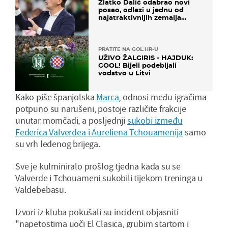
Zlatko Dalić odabrao novi
posao, odlazi u jednu od
najatraktivnijih zemalja
svijeta
PRATITE NA GOL.HR-U
UŽIVO ŽALGIRIS - HAJDUK:
GOOL! Bijeli podebljali
vodstvo u Litvi
Kako piše španjolska
Marca
, odnosi među igračima
potpuno su narušeni, postoje različite frakcije
unutar momčadi, a posljednji
sukobi između
Federica Valverdea i Aureliena Tchouamenija
samo
su vrh ledenog brijega.
Sve je kulminiralo prošlog tjedna kada su se
Valverde i Tchouameni sukobili tijekom treninga u
Valdebebasu.
Izvori iz kluba pokušali su incident objasniti
"napetostima uoči El Clasica, grubim startom i