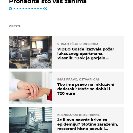
Pronađite što vas zanima
VIJESTI
STIGAO I ŠOK S BOOKINGA
VIDEO Gošća izazvala požar
luksuznog apartmana.
Vlasnik: "Dok je gorjelo,
smijali su se, pili i pokazivali
mi srednji prst"
IMAŠ PRAVO, OSTVARI GA!
Tko ima pravo na inkluzivni
dodatak? Može se dobiti i
720 eura
KRENULO OD BRZE HRANE
Je li ovo povrće krivo za
epidemiju? Stotine zaraženih,
restorani hitno povukli