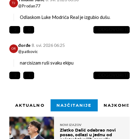
TJ
@Prodan77
Odlaskom Luke Modrića Real je izgubio dušu.
2
0
ODGOVORITE
đorđe
8. svi. 2026 06:25
OR
@patkovic
narcisizam ruši svaku ekipu
2
1
ODGOVORITE
AKTUALNO
NAJČITANIJE
NAJKOMENTI
NOVI IZAZOV
Zlatko Dalić odabrao novi
posao, odlazi u jednu od