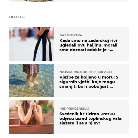
LIFESTYLE
BAŠ EFEKTNA
Kada smo na zadarskoj rivi
ugledali ovu haljinu, morali
smo doznati odakle je –
košta samo 18 eura
NAJSIGURNIJI OBLIK REKREACIJE
Vježbe za koljeno u moru: 5
sigurnih vježbi koje mogu
smanjiti bol i poboljšati
pokretljivost
(NE)PRIMJERENA?
Svećenik kritizirao kratku
odjeću usred toplinskog vala,
slažete li se s njim?