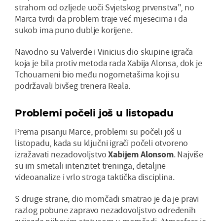
strahom od ozljede uoči Svjetskog prvenstva", no
Marca tvrdi da problem traje već mjesecima i da
sukob ima puno dublje korijene.
Navodno su Valverde i Vinicius dio skupine igrača
koja je bila protiv metoda rada Xabija Alonsa, dok je
Tchouameni bio među nogometašima koji su
podržavali bivšeg trenera Reala.
Problemi počeli još u listopadu
Prema pisanju Marce, problemi su počeli još u
listopadu, kada su ključni igrači počeli otvoreno
izražavati nezadovoljstvo
Xabijem Alonsom
. Najviše
su im smetali intenzitet treninga, detaljne
videoanalize i vrlo stroga taktička disciplina.
S druge strane, dio momčadi smatrao je da je pravi
razlog pobune zapravo nezadovoljstvo određenih