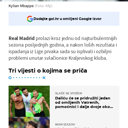
Kylian Mbappe
(Foto: Afp)
Dodajte gol.hr u omiljeni Google izvor
Real Madrid
prolazi kroz jednu od najturbulentnijih
sezona posljednjih godina, a nakon loših rezultata i
ispadanja iz Lige prvaka sada su isplivali i ozbiljni
problemi unutar svlačionice Kraljevskog kluba.
Tri vijesti o kojima se priča
SLAŽE SE STOŽER
Daliću će se pridružiti jedan
od omiljenih Vatrenih,
pomoćnici i dalje dvoje oko
ponude
NOVI IZAZOV