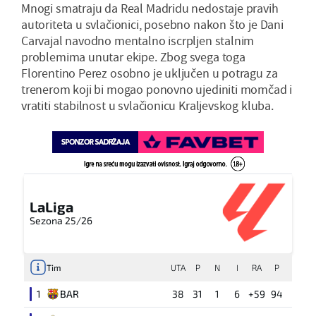
Mnogi smatraju da Real Madridu nedostaje pravih
autoriteta u svlačionici, posebno nakon što je Dani
Carvajal navodno mentalno iscrpljen stalnim
problemima unutar ekipe. Zbog svega toga
Florentino Perez osobno je uključen u potragu za
trenerom koji bi mogao ponovno ujediniti momčad i
vratiti stabilnost u svlačionicu Kraljevskog kluba.
LaLiga
Sezona 25/26
Tim
UTA
P
N
I
RA
P
1
BAR
38
31
1
6
+59
94