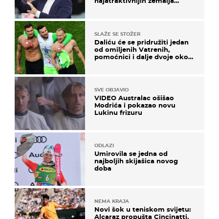
najatraktivnijih zemalja
svijeta
SLAŽE SE STOŽER
Daliću će se pridružiti jedan
od omiljenih Vatrenih,
pomoćnici i dalje dvoje oko
ponude
SVE OBJAVIO
VIDEO Australac ošišao
Modrića i pokazao novu
Lukinu frizuru
ODLAZI
Umirovila se jedna od
najboljih skijašica novog
doba
NEMA KRAJA
Novi šok u teniskom svijetu:
Alcaraz propušta Cincinatti,