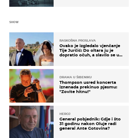
proizvod
SHOW
RASKOŠNA PROSLAVA
Ovako je izgledalo vjenčanje
Tije Jurčić: Do oltara ju je
dopratio očuh, a slavilo se uz
Olivera i Rozgu
DRAMA U ŠIBENIKU
Thompson usred koncerta
iznenada prekinuo pjesmu:
"Zovite hitnu!"
HEROJ
General pobjednik: Gdje i što
31 godinu nakon Oluje radi
general Ante Gotovina?