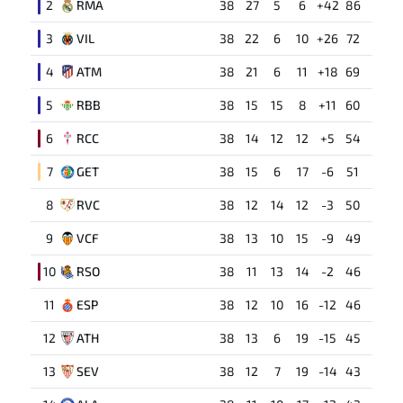
2
RMA
38
27
5
6
+42
86
3
VIL
38
22
6
10
+26
72
4
ATM
38
21
6
11
+18
69
5
RBB
38
15
15
8
+11
60
6
RCC
38
14
12
12
+5
54
7
GET
38
15
6
17
-6
51
8
RVC
38
12
14
12
-3
50
9
VCF
38
13
10
15
-9
49
10
RSO
38
11
13
14
-2
46
11
ESP
38
12
10
16
-12
46
12
ATH
38
13
6
19
-15
45
13
SEV
38
12
7
19
-14
43