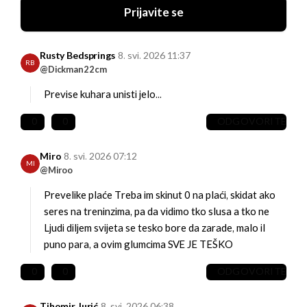
Prijavite se
Rusty Bedsprings
8. svi. 2026 11:37
RB
@Dickman22cm
Previse kuhara unisti jelo...
0
0
ODGOVORITE
Miro
8. svi. 2026 07:12
MI
@Miroo
Prevelike plaće
Treba im skinut 0 na plaći, skidat ako
seres na treninzima, pa da vidimo tko slusa a tko ne
Ljudi diljem svijeta se tesko bore da zarade, malo il
puno para, a ovim glumcima SVE JE TEŠKO
0
0
ODGOVORITE
Tihomir Jurić
8. svi. 2026 06:38