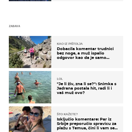
ZABAVA
KAO IZ PIŠTOLJA
Dobacila komentar trudnici
bez noge, a muž ispalio
odgovor kao da je samo
čekao…
LOL
"Je li živ, zna li se?": Snimka s
Jadrana postala hit, radi li i
vaš muž ovo?
ŠTO KAŽETE?
Isključio komentare: Par iz
Srbije preporučio spravicu za
plažu s Temua, čini li vam se