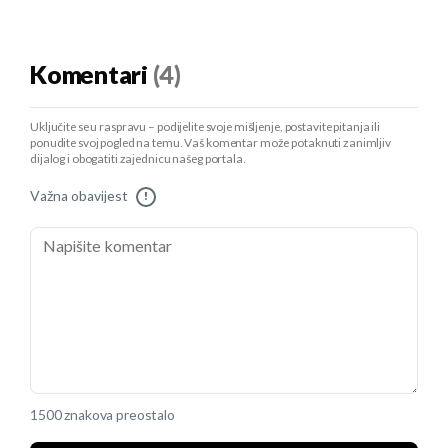
Komentari
(4)
Uključite se u raspravu – podijelite svoje mišljenje, postavite pitanja ili
ponudite svoj pogled na temu. Vaš komentar može potaknuti zanimljiv
dijalog i obogatiti zajednicu našeg portala.
Važna obavijest
!
1500 znakova preostalo