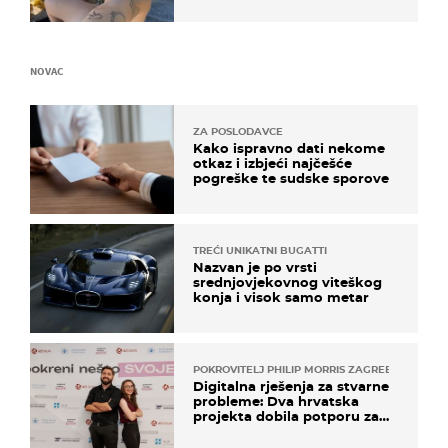
ovo sigurnim?
NOVAC
ZA POSLODAVCE
Kako ispravno dati nekome
otkaz i izbjeći najčešće
pogreške te sudske sporove
TREĆI UNIKATNI BUGATTI
Nazvan je po vrsti
srednjovjekovnog viteškog
konja i visok samo metar
POKROVITELJ PHILIP MORRIS ZAGREB
Digitalna rješenja za stvarne
probleme: Dva hrvatska
projekta dobila potporu za
razvoj