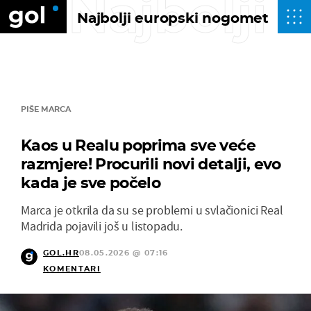
Najbolji
Najbolji europski nogomet
PIŠE MARCA
Kaos u Realu poprima sve veće
razmjere! Procurili novi detalji, evo
kada je sve počelo
Marca je otkrila da su se problemi u svlačionici Real
Madrida pojavili još u listopadu.
GOL.HR
08.05.2026 @ 07:16
KOMENTARI