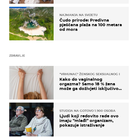
NAJMANJA NA SVIJETU
Čudo prirode: Predivna
pješčana plaža na 100 metara
od mora
ZDRAVLJE
"VRHUNAC" ŽENSKOG SEKSUALNOG ISKUSTVA
Kako do vaginalnog
orgazma? Samo 18 % žena
može ga doživjeti isključivo
na ovaj način
STUDIJA NA GOTOVO 1.900 OSOBA
Ljudi koji redovito rade ovo
imaju “mlađi” organizam,
pokazuje istraživanje