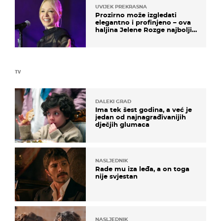
UVIJEK PREKRASNA
Prozirno može izgledati
elegantno i profinjeno – ova
haljina Jelene Rozge najbolji
je dokaz
TV
DALEKI GRAD
Ima tek šest godina, a već je
jedan od najnagrađivanijih
dječjih glumaca
NASLJEDNIK
Rade mu iza leđa, a on toga
nije svjestan
NASLJEDNIK