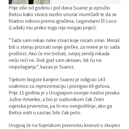
Prije više od godinu i pol dana Suarez je optužio
Bielsu kako stvara razdor unutar momčadi te da se
hladno odnosi prema igračima. Legendarni El Loco
(Luđak) mu preko toga nije mogao prijeći.
"Tada sam rekao neke stvari koje nisam smio. Moraš
biti u stanju priznati svoje greške, za mene je to sada
prošlost. Ako će me trebati, svojoj zemlji nikada
neću reći ne. Dok god sam aktivan, bit ću na
raspolaganju", kazao je Suarez.
Tijekom bogate karijere Suarez je odigrao 143
utakmice za reprezentaciju i postigao 69 golova.
Prije 15 godina je s Urugvajom osvojio naslov prvaka
Južne Amerike, a bio je sudionikom čak četiri
svjetska prvenstva, pa bi mu ovogodišnje, ako ga
Bielsa vrati u sastav, bilo čak peto.
Urugvaj će na Svjetskom prvenstvu krenuti u skupini