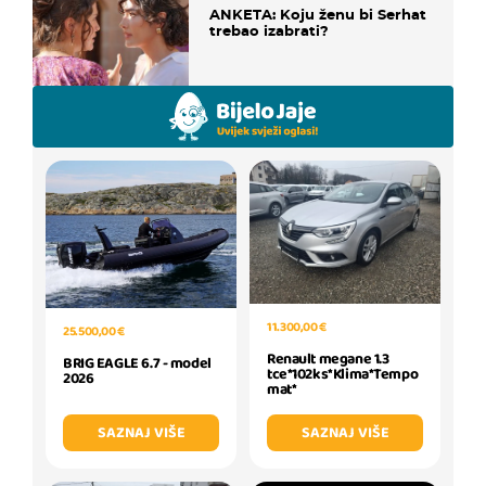
ANKETA: Koju ženu bi Serhat
trebao izabrati?
11.300,00 €
25.500,00 €
Renault megane 1.3
BRIG EAGLE 6.7 - model
tce*102ks*Klima*Tempo
2026
mat*
SAZNAJ VIŠE
SAZNAJ VIŠE