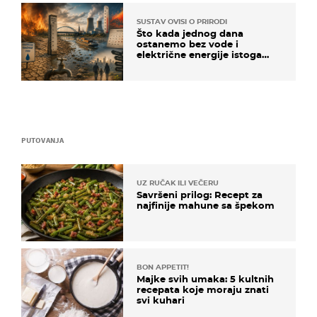
SUSTAV OVISI O PRIRODI
Što kada jednog dana
ostanemo bez vode i
električne energije istoga
dana?
PUTOVANJA
UZ RUČAK ILI VEČERU
Savršeni prilog: Recept za
najfinije mahune sa špekom
BON APPETIT!
Majke svih umaka: 5 kultnih
recepata koje moraju znati
svi kuhari