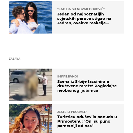
"KAO DA SU NOVAK ĐOKOVIĆ"
Jedan od najpoznatijih
svjetskih parova stigao na
Jadran, ovakve reakcije
vjerojatno nisu očekivali
ZABAVA
IMPRESIVNO!
Scena iz Srbije fascinirala
društvene mreže! Pogledajte
neobičnog ljubimca
JESTE LI PROBALI?
Turisticu oduševila ponuda u
Primoštenu: "Oni su puno
pametniji od nas"