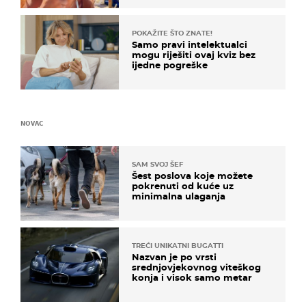
POKAŽITE ŠTO ZNATE!
Samo pravi intelektualci
mogu riješiti ovaj kviz bez
ijedne pogreške
NOVAC
SAM SVOJ ŠEF
Šest poslova koje možete
pokrenuti od kuće uz
minimalna ulaganja
TREĆI UNIKATNI BUGATTI
Nazvan je po vrsti
srednjovjekovnog viteškog
konja i visok samo metar