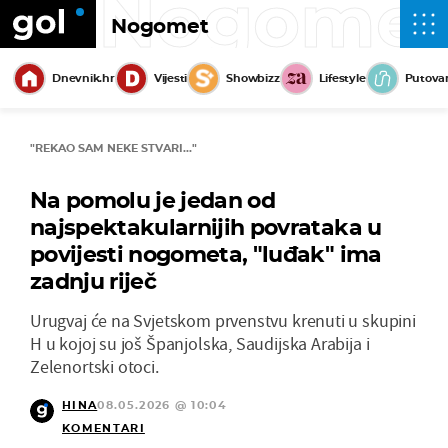
Nogome
Nogomet
Dnevnik.hr
Vijesti
Showbizz
Lifestyle
Putova
"REKAO SAM NEKE STVARI..."
Na pomolu je jedan od
najspektakularnijih povrataka u
povijesti nogometa, "luđak" ima
zadnju riječ
Urugvaj će na Svjetskom prvenstvu krenuti u skupini
H u kojoj su još Španjolska, Saudijska Arabija i
Zelenortski otoci.
HINA
08.05.2026 @ 10:04
KOMENTARI