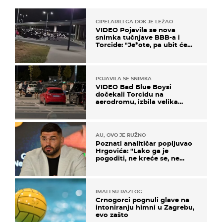
CIPELARILI GA DOK JE LEŽAO
VIDEO Pojavila se nova
snimka tučnjave BBB-a i
Torcide: "Je*ote, pa ubit će
ga!"
POJAVILA SE SNIMKA
VIDEO Bad Blue Boysi
dočekali Torcidu na
aerodromu, izbila velika
masovna tučnjava
AU, OVO JE RUŽNO
Poznati analitičar popljuvao
Hrgovića: "Lako ga je
pogoditi, ne kreće se, ne
koristi noge..."
IMALI SU RAZLOG
Crnogorci pognuli glave na
intoniranju himni u Zagrebu,
evo zašto