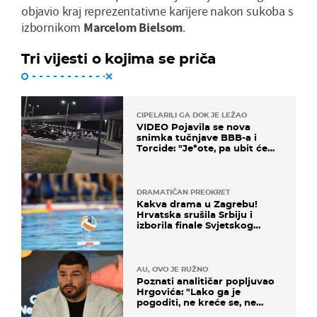
objavio kraj reprezentativne karijere nakon sukoba s
izbornikom
Marcelom Bielsom
.
Tri vijesti o kojima se priča
CIPELARILI GA DOK JE LEŽAO
VIDEO Pojavila se nova
snimka tučnjave BBB-a i
Torcide: "Je*ote, pa ubit će
ga!"
DRAMATIČAN PREOKRET
Kakva drama u Zagrebu!
Hrvatska srušila Srbiju i
izborila finale Svjetskog
prvenstva
AU, OVO JE RUŽNO
Poznati analitičar popljuvao
Hrgovića: "Lako ga je
pogoditi, ne kreće se, ne
koristi noge..."