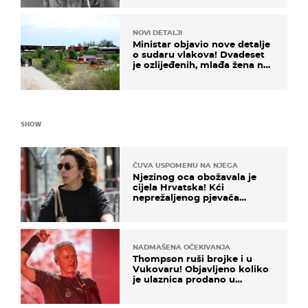
NOVI DETALJI
Ministar objavio nove detalje
o sudaru vlakova! Dvadeset
je ozlijeđenih, mlađa žena na
intenzivnoj
SHOW
ČUVA USPOMENU NA NJEGA
Njezinog oca obožavala je
cijela Hrvatska! Kći
neprežaljenog pjevača
projurila špicom na dva
kotača
NADMAŠENA OČEKIVANJA
Thompson ruši brojke i u
Vukovaru! Objavljeno koliko
je ulaznica prodano u
kratkom vremenu