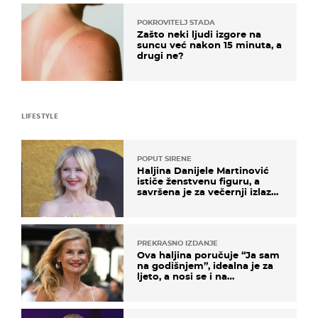
POKROVITELJ STADA
Zašto neki ljudi izgore na
suncu već nakon 15 minuta, a
drugi ne?
LIFESTYLE
POPUT SIRENE
Haljina Danijele Martinović
ističe ženstvenu figuru, a
savršena je za večernji izlazak
na moru
PREKRASNO IZDANJE
Ova haljina poručuje “Ja sam
na godišnjem”, idealna je za
ljeto, a nosi se i na
zagrebačkoj špici