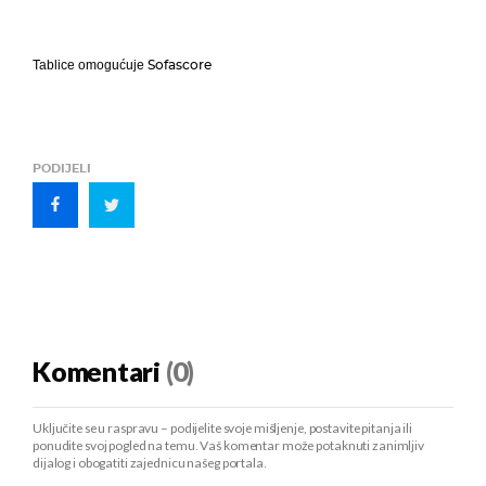
Sofascore
Tablice omogućuje
PODIJELI
Komentari
(0)
Uključite se u raspravu – podijelite svoje mišljenje, postavite pitanja ili
ponudite svoj pogled na temu. Vaš komentar može potaknuti zanimljiv
dijalog i obogatiti zajednicu našeg portala.