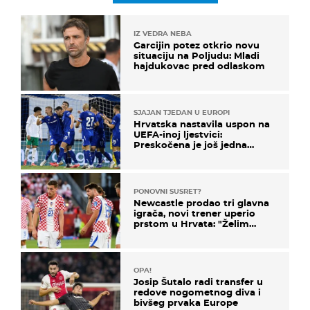
IZ VEDRA NEBA
Garcijin potez otkrio novu
situaciju na Poljudu: Mladi
hajdukovac pred odlaskom
SJAJAN TJEDAN U EUROPI
Hrvatska nastavila uspon na
UEFA-inoj ljestvici:
Preskočena je još jedna
država
PONOVNI SUSRET?
Newcastle prodao tri glavna
igrača, novi trener uperio
prstom u Hrvata: "Želim
njega!"
OPA!
Josip Šutalo radi transfer u
redove nogometnog diva i
bivšeg prvaka Europe