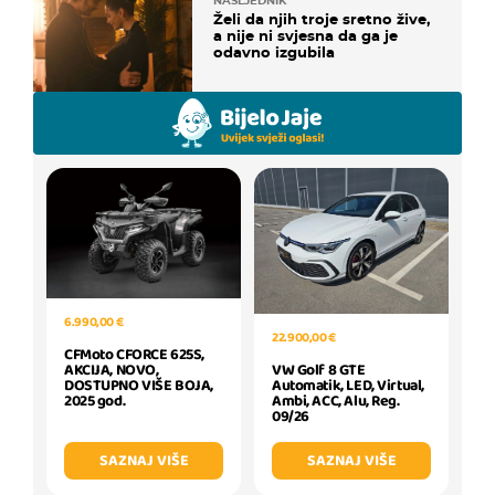
NASLJEDNIK
Želi da njih troje sretno žive,
a nije ni svjesna da ga je
odavno izgubila
6.990,00 €
22.900,00 €
CFMoto CFORCE 625S,
AKCIJA, NOVO,
VW Golf 8 GTE
DOSTUPNO VIŠE BOJA,
Automatik, LED, Virtual,
2025 god.
Ambi, ACC, Alu, Reg.
09/26
SAZNAJ VIŠE
SAZNAJ VIŠE