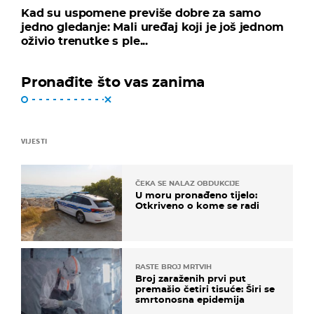
Kad su uspomene previše dobre za samo
jedno gledanje: Mali uređaj koji je još jednom
oživio trenutke s ple...
Pronađite što vas zanima
VIJESTI
ČEKA SE NALAZ OBDUKCIJE
U moru pronađeno tijelo:
Otkriveno o kome se radi
RASTE BROJ MRTVIH
Broj zaraženih prvi put
premašio četiri tisuće: Širi se
smrtonosna epidemija