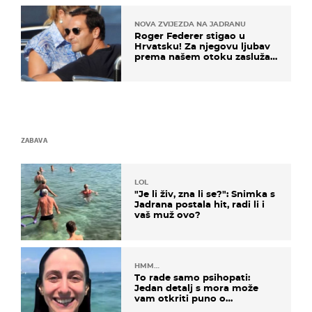
NOVA ZVIJEZDA NA JADRANU
Roger Federer stigao u
Hrvatsku! Za njegovu ljubav
prema našem otoku zaslužan
je jedan poznati Hrvat
ZABAVA
LOL
"Je li živ, zna li se?": Snimka s
Jadrana postala hit, radi li i
vaš muž ovo?
HMM…
To rade samo psihopati:
Jedan detalj s mora može
vam otkriti puno o
prijateljima