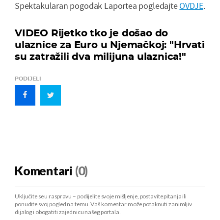
Spektakularan pogodak Laportea pogledajte
OVDJE
.
VIDEO Rijetko tko je došao do
ulaznice za Euro u Njemačkoj: "Hrvati
su zatražili dva milijuna ulaznica!"
PODIJELI
Komentari
(0)
Uključite se u raspravu – podijelite svoje mišljenje, postavite pitanja ili
ponudite svoj pogled na temu. Vaš komentar može potaknuti zanimljiv
dijalog i obogatiti zajednicu našeg portala.