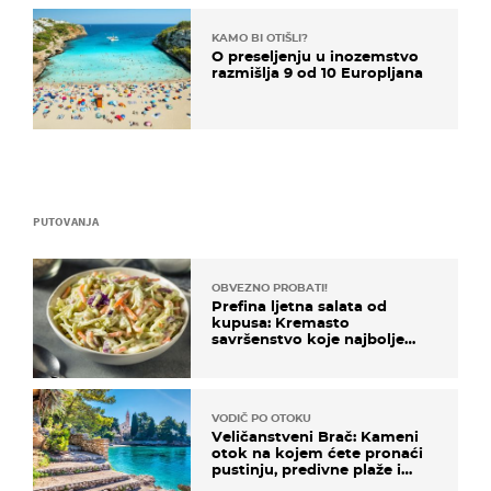
KAMO BI OTIŠLI?
O preseljenju u inozemstvo
razmišlja 9 od 10 Europljana
PUTOVANJA
OBVEZNO PROBATI!
Prefina ljetna salata od
kupusa: Kremasto
savršenstvo koje najbolje
paše uz pečeno meso
VODIČ PO OTOKU
Veličanstveni Brač: Kameni
otok na kojem ćete pronaći
pustinju, predivne plaže i
uzbudljivu hranu