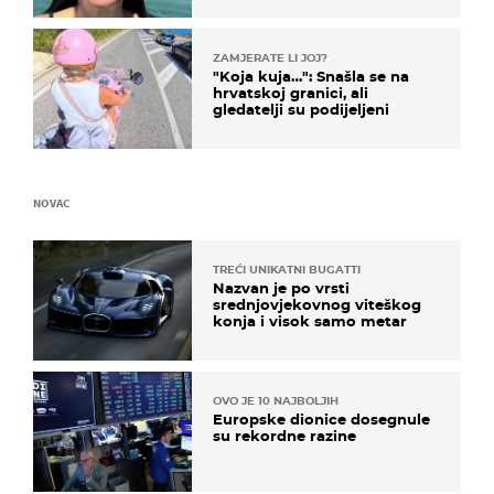
ZAMJERATE LI JOJ?
"Koja kuja…": Snašla se na
hrvatskoj granici, ali
gledatelji su podijeljeni
NOVAC
TREĆI UNIKATNI BUGATTI
Nazvan je po vrsti
srednjovjekovnog viteškog
konja i visok samo metar
OVO JE 10 NAJBOLJIH
Europske dionice dosegnule
su rekordne razine