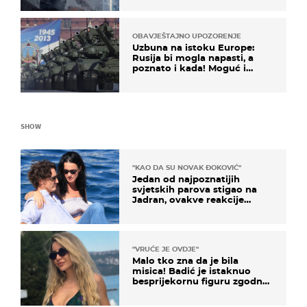
OBAVJEŠTAJNO UPOZORENJE
Uzbuna na istoku Europe:
Rusija bi mogla napasti, a
poznato i kada! Moguć i
kopneni upad u članicu
NATO-a
SHOW
"KAO DA SU NOVAK ĐOKOVIĆ"
Jedan od najpoznatijih
svjetskih parova stigao na
Jadran, ovakve reakcije
vjerojatno nisu očekivali
"VRUĆE JE OVDJE"
Malo tko zna da je bila
misica! Badić je istaknuo
besprijekornu figuru zgodne
voditeljice