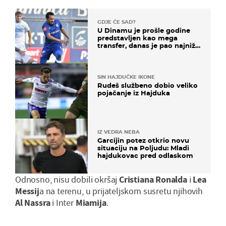
GDJE ĆE SAD?
U Dinamu je prošle godine
predstavljen kao mega
transfer, danas je pao najniže
u karijeri
SIN HAJDUČKE IKONE
Rudeš službeno dobio veliko
pojačanje iz Hajduka
IZ VEDRA NEBA
Garcijin potez otkrio novu
situaciju na Poljudu: Mladi
hajdukovac pred odlaskom
Odnosno, nisu dobili okršaj
Cristiana Ronalda
i
Lea
Messij
a na terenu, u prijateljskom susretu njihovih
Al Nassra
i Inter
Miamija
.