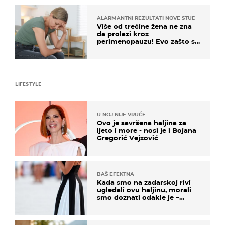
ALARMANTNI REZULTATI NOVE STUDIJE
Više od trećine žena ne zna
da prolazi kroz
perimenopauzu! Evo zašto su
simptomi toliko zbunjujući
LIFESTYLE
U NOJ NIJE VRUĆE
Ovo je savršena haljina za
ljeto i more - nosi je i Bojana
Gregorić Vejzović
BAŠ EFEKTNA
Kada smo na zadarskoj rivi
ugledali ovu haljinu, morali
smo doznati odakle je –
košta samo 18 eura