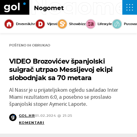
Nogome
Nogomet
Dnevnik.hr
Vijesti
Showbizz
Lifestyle
Putova
POŠTENO IH OBRUKAO
VIDEO Brozovićev španjolski
suigrač utrpao Messijevoj ekipi
slobodnjak sa 70 metara
Al Nassr je u prijateljskom ogledu savladao Inter
Miami rezultatom 6:0, a posebno se proslavio
španjolski stoper Aymeric Laporte.
GOL.HR
01.02.2024 @ 21:25
KOMENTARI