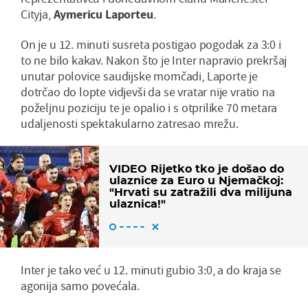
Cityja,
Aymericu Laporteu
.
On je u 12. minuti susreta postigao pogodak za 3:0 i
to ne bilo kakav. Nakon što je Inter napravio prekršaj
unutar polovice saudijske momčadi, Laporte je
dotrčao do lopte vidjevši da se vratar nije vratio na
poželjnu poziciju te je opalio i s otprilike 70 metara
udaljenosti spektakularno zatresao mrežu.
VIDEO Rijetko tko je došao do
ulaznice za Euro u Njemačkoj:
"Hrvati su zatražili dva milijuna
ulaznica!"
Inter je tako već u 12. minuti gubio 3:0, a do kraja se
agonija samo povećala.