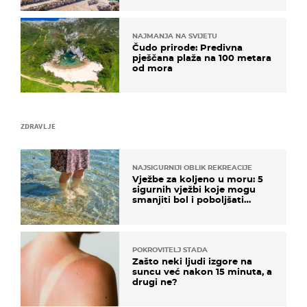
NAJMANJA NA SVIJETU
Čudo prirode: Predivna
pješčana plaža na 100 metara
od mora
ZDRAVLJE
NAJSIGURNIJI OBLIK REKREACIJE
Vježbe za koljeno u moru: 5
sigurnih vježbi koje mogu
smanjiti bol i poboljšati
pokretljivost
POKROVITELJ STADA
Zašto neki ljudi izgore na
suncu već nakon 15 minuta, a
drugi ne?