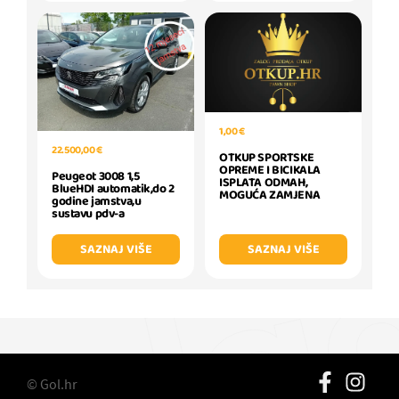
1,00 €
22.500,00 €
OTKUP SPORTSKE
OPREME I BICIKALA
Peugeot 3008 1,5
ISPLATA ODMAH,
BlueHDI automatik,do 2
MOGUĆA ZAMJENA
godine jamstva,u
sustavu pdv-a
SAZNAJ VIŠE
SAZNAJ VIŠE
© Gol.hr