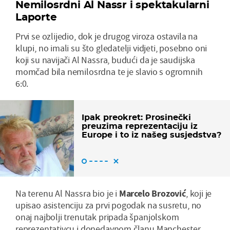
Nemilosrdni Al Nassr i spektakularni
Laporte
Prvi se ozlijedio, dok je drugog viroza ostavila na
klupi, no imali su što gledatelji vidjeti, posebno oni
koji su navijači Al Nassra, budući da je saudijska
momčad bila nemilosrdna te je slavio s ogromnih
6:0.
Ipak preokret: Prosinečki
preuzima reprezentaciju iz
Europe i to iz našeg susjedstva?
Na terenu Al Nassra bio je i
Marcelo Brozović
, koji je
upisao asistenciju za prvi pogodak na susretu, no
onaj najbolji trenutak pripada španjolskom
reprezentativcu i donedavnom članu Manchester