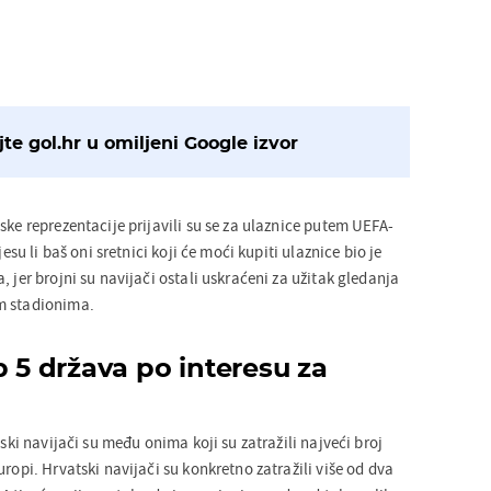
te gol.hr u omiljeni Google izvor
ske reprezentacije prijavili su se za ulaznice putem UEFA-
jesu li baš oni sretnici koji će moći kupiti ulaznice bio je
, jer brojni su navijači ostali uskraćeni za užitak gledanja
m stadionima.
p 5 država po interesu za
tski navijači su među onima koji su zatražili najveći broj
uropi. Hrvatski navijači su konkretno zatražili više od dva