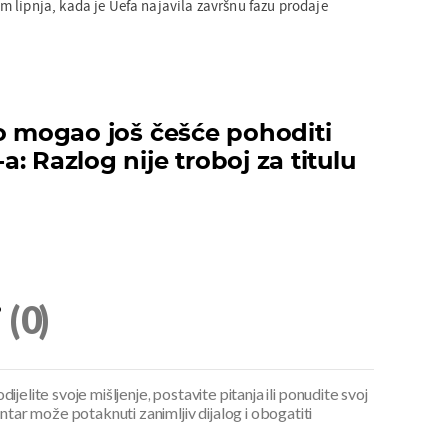
 lipnja, kada je Uefa najavila završnu fazu prodaje
ro mogao još češće pohoditi
: Razlog nije troboj za titulu
i
(0)
ijelite svoje mišljenje, postavite pitanja ili ponudite svoj
ar može potaknuti zanimljiv dijalog i obogatiti