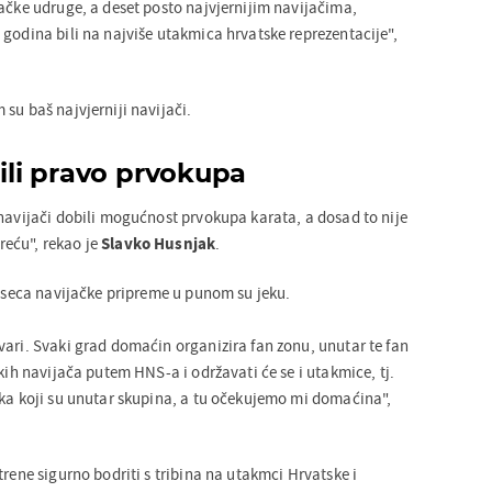
jačke udruge, a deset posto najvjernijim navijačima,
godina bili na najviše utakmica hrvatske reprezentacije",
su baš najvjerniji navijači.
bili pravo prvokupa
 navijači dobili mogućnost prvokupa karata, a dosad to nije
sreću", rekao je
Slavko Husnjak
.
jeseca navijačke pripreme u punom su jeku.
vari. Svaki grad domaćin organizira fan zonu, unutar te fan
skih navijača putem HNS-a i održavati će se i utakmice, tj.
ika koji su unutar skupina, a tu očekujemo mi domaćina",
trene sigurno bodriti s tribina na utakmci Hrvatske i