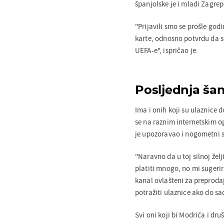
španjolske je i mladi Zagre
"Prijavili smo se prošle god
karte, odnosno potvrdu da sm
UEFA-e", ispričao je.
Posljednja šan
Ima i onih koji su ulaznice d
se na raznim internetskim o
je upozoravao i nogometni 
"Naravno da u toj silnoj žel
platiti mnogo, no mi sugeri
kanal ovlašteni za preprodaj
potražiti ulaznice ako do sa
Svi oni koji bi Modrića i dru