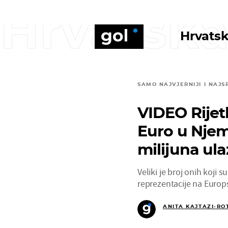
Hrvatska
Hrvatsk
SAMO NAJVJERNIJI I NAJS
VIDEO Rijet
Euro u Njema
milijuna ula
Veliki je broj onih koji
reprezentacije na Euro
ANITA KAJTAZI-RO