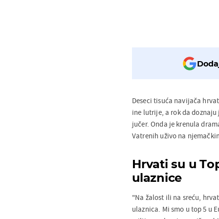
Dodaj
Deseci tisuća navijača hrvat
ine lutrije, a rok da doznaju 
jučer. Onda je krenula drama
Vatrenih uživo na njemački
Hrvati su u To
ulaznice
"Na žalost ili na sreću, hrva
ulaznica. Mi smo u top 5 u E