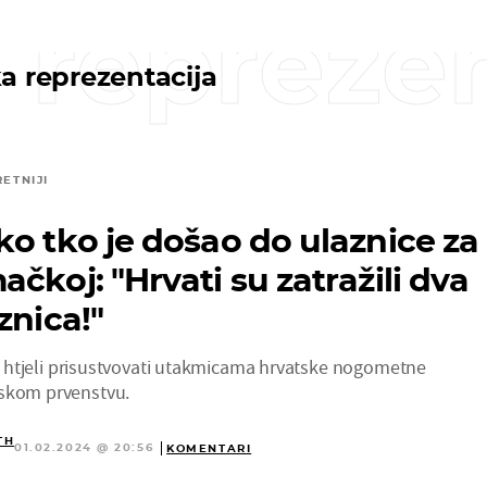
 reprezen
a reprezentacija
RETNIJI
ko tko je došao do ulaznice za
čkoj: "Hrvati su zatražili dva
znica!"
 su htjeli prisustvovati utakmicama hrvatske nogometne
pskom prvenstvu.
TH
01.02.2024 @ 20:56
KOMENTARI