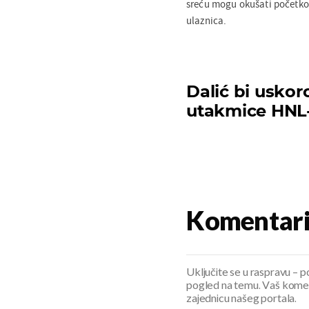
sreću mogu okušati početkom
ulaznica.
Dalić bi usko
utakmice HNL-a
Komentar
Uključite se u raspravu – pod
pogled na temu. Vaš koment
zajednicu našeg portala.