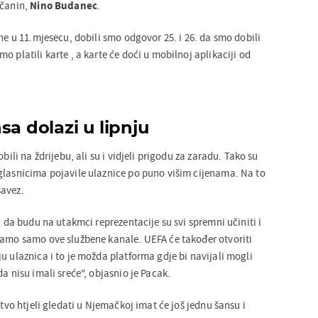
pčanin,
Nino Budanec
.
ine u 11.mjesecu, dobili smo odgovor 25. i 26. da smo dobili
o platili karte , a karte će doći u mobilnoj aplikaciji od
sa dolazi u lipnju
obili na ždrijebu, ali su i vidjeli prigodu za zaradu. Tako su
glasnicima pojavile ulaznice po puno višim cijenama. Na to
savez.
ji da budu na utakmci reprezentacije su svi spremni učiniti i
ramo samo ove službene kanale. UEFA će također otvoriti
u ulaznica i to je možda platforma gdje bi navijali mogli
da nisu imali sreće", objasnio je Pacak.
štvo htjeli gledati u Njemačkoj imat će još jednu šansu i