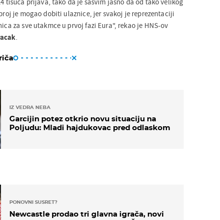
14 tisuća prijava, tako da je sasvim jasno da od tako velikog
broj je mogao dobiti ulaznice, jer svakoj je reprezentaciji
nica za sve utakmce u prvoj fazi Eura", rekao je HNS-ov
Pacak
.
riča
IZ VEDRA NEBA
Garcijin potez otkrio novu situaciju na
Poljudu: Mladi hajdukovac pred odlaskom
PONOVNI SUSRET?
Newcastle prodao tri glavna igrača, novi