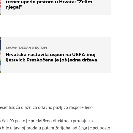
trener uperio prstom u Hrvata: "Želim
njega!"
SJAJAN TJEDAN U EUROPI
Hrvatska nastavila uspon na UEFA-inoj
ljestvici: Preskočena je još jedna država
deset tisuća ulaznica odavno pažljivo raspoređeno.
a čak 90 posto je predviđeno direktno u prodaju za
o bilo u javnoj prodaju putem ždrijeba, od čega je pet posto