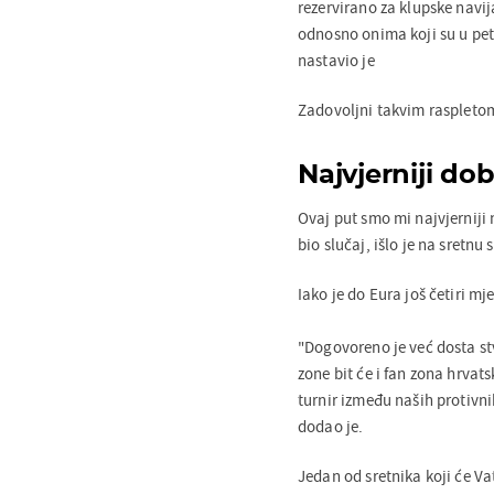
rezervirano za klupske navi
odnosno onima koji su u pet 
nastavio je
Zadovoljni takvim raspletom 
Najvjerniji do
Ovaj put smo mi najvjerniji
bio slučaj, išlo je na sretnu 
Iako je do Eura još četiri m
"Dogovoreno je već dosta st
zone bit će i fan zona hrvat
turnir između naših protivn
dodao je.
Jedan od sretnika koji će Va