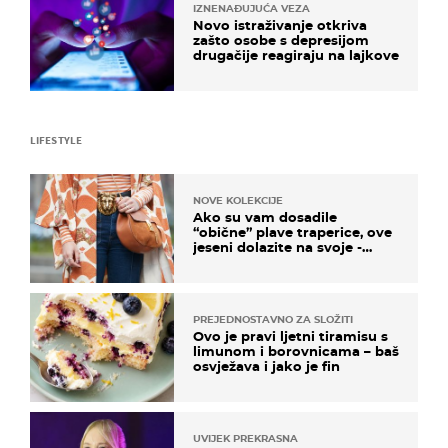
IZNENAĐUJUĆA VEZA
Novo istraživanje otkriva
zašto osobe s depresijom
drugačije reagiraju na lajkove
LIFESTYLE
NOVE KOLEKCIJE
Ako su vam dosadile
“obične” plave traperice, ove
jeseni dolazite na svoje -
izdvajamo 15 hit modela
PREJEDNOSTAVNO ZA SLOŽITI
Ovo je pravi ljetni tiramisu s
limunom i borovnicama – baš
osvježava i jako je fin
UVIJEK PREKRASNA