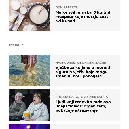
BON APPETIT!
Majke svih umaka: 5 kultnih
recepata koje moraju znati
svi kuhari
ZDRAVLJE
NAJSIGURNIJI OBLIK REKREACIJE
Vježbe za koljeno u moru: 5
sigurnih vježbi koje mogu
smanjiti bol i poboljšati
pokretljivost
STUDIJA NA GOTOVO 1.900 OSOBA
Ljudi koji redovito rade ovo
imaju “mlađi” organizam,
pokazuje istraživanje