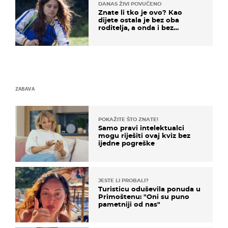
DANAS ŽIVI POVUČENO
Znate li tko je ovo? Kao
dijete ostala je bez oba
roditelja, a onda i bez
milijuna koje je trebala
naslijediti
ZABAVA
POKAŽITE ŠTO ZNATE!
Samo pravi intelektualci
mogu riješiti ovaj kviz bez
ijedne pogreške
JESTE LI PROBALI?
Turisticu oduševila ponuda u
Primoštenu: "Oni su puno
pametniji od nas"