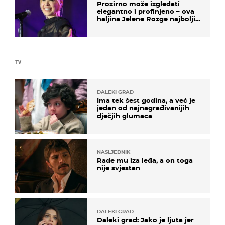
Prozirno može izgledati
elegantno i profinjeno – ova
haljina Jelene Rozge najbolji
je dokaz
TV
DALEKI GRAD
Ima tek šest godina, a već je
jedan od najnagrađivanijih
dječjih glumaca
NASLJEDNIK
Rade mu iza leđa, a on toga
nije svjestan
DALEKI GRAD
Daleki grad: Jako je ljuta jer