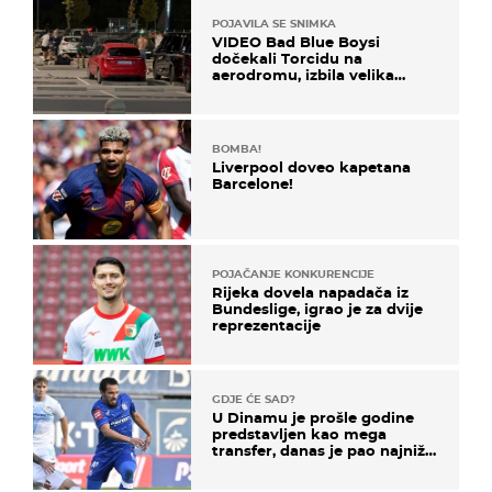
POJAVILA SE SNIMKA
VIDEO Bad Blue Boysi
dočekali Torcidu na
aerodromu, izbila velika
masovna tučnjava
BOMBA!
Liverpool doveo kapetana
Barcelone!
POJAČANJE KONKURENCIJE
Rijeka dovela napadača iz
Bundeslige, igrao je za dvije
reprezentacije
GDJE ĆE SAD?
U Dinamu je prošle godine
predstavljen kao mega
transfer, danas je pao najniže
u karijeri