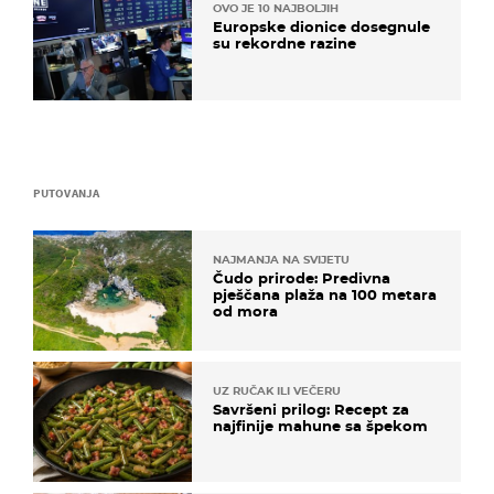
OVO JE 10 NAJBOLJIH
Europske dionice dosegnule
su rekordne razine
PUTOVANJA
NAJMANJA NA SVIJETU
Čudo prirode: Predivna
pješčana plaža na 100 metara
od mora
UZ RUČAK ILI VEČERU
Savršeni prilog: Recept za
najfinije mahune sa špekom