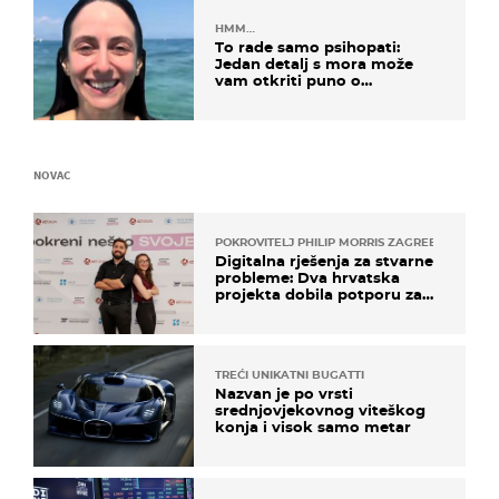
HMM…
To rade samo psihopati:
Jedan detalj s mora može
vam otkriti puno o
prijateljima
NOVAC
POKROVITELJ PHILIP MORRIS ZAGREB
Digitalna rješenja za stvarne
probleme: Dva hrvatska
projekta dobila potporu za
razvoj
TREĆI UNIKATNI BUGATTI
Nazvan je po vrsti
srednjovjekovnog viteškog
konja i visok samo metar