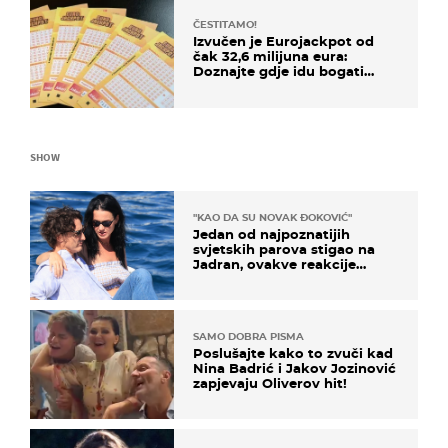
ČESTITAMO!
Izvučen je Eurojackpot od
čak 32,6 milijuna eura:
Doznajte gdje idu bogati
dobitci u Hrvatskoj
SHOW
"KAO DA SU NOVAK ĐOKOVIĆ"
Jedan od najpoznatijih
svjetskih parova stigao na
Jadran, ovakve reakcije
vjerojatno nisu očekivali
SAMO DOBRA PISMA
Poslušajte kako to zvuči kad
Nina Badrić i Jakov Jozinović
zapjevaju Oliverov hit!