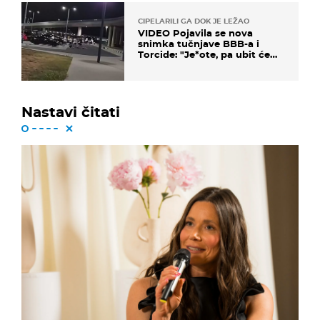
CIPELARILI GA DOK JE LEŽAO
VIDEO Pojavila se nova
snimka tučnjave BBB-a i
Torcide: "Je*ote, pa ubit će
ga!"
Nastavi čitati