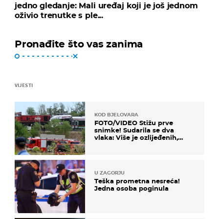
jedno gledanje: Mali uređaj koji je još jednom
oživio trenutke s ple...
Pronađite što vas zanima
VIJESTI
KOD BJELOVARA
FOTO/VIDEO Stižu prve
snimke! Sudarila se dva
vlaka: Više je ozlijeđenih,
hitne službe na terenu
U ZAGORJU
Teška prometna nesreća!
Jedna osoba poginula