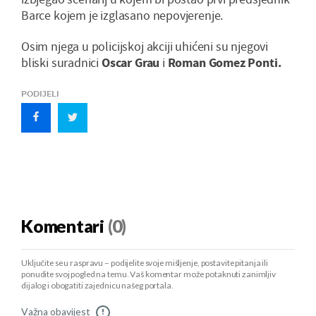
Barce kojem je izglasano nepovjerenje.
Osim njega u policijskoj akciji uhićeni su njegovi
bliski suradnici
Oscar Grau
i
Roman Gomez Ponti.
PODIJELI
Komentari
(0)
Uključite se u raspravu – podijelite svoje mišljenje, postavite pitanja ili
ponudite svoj pogled na temu. Vaš komentar može potaknuti zanimljiv
dijalog i obogatiti zajednicu našeg portala.
Važna obavijest
!