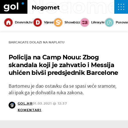
Nogome
Nogomet
Dnevnik.hr
Vijesti
Showbizz
Lifestyle
Putova
BARCAGATE DOLAZI NA NAPLATU
Policija na Camp Nouu: Zbog
skandala koji je zahvatio i Messija
uhićen bivši predsjednik Barcelone
Bartomeu je dao ostavku da se spasi veće sramote,
ali ipak ga je dohvatila ruka zakona.
GOL.HR
01.03.2021 @ 12:37
KOMENTARI