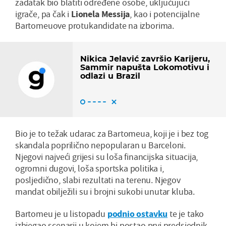
zadatak bio blatiti određene osobe, uključujući
igrače, pa čak i
Lionela Messija
, kao i potencijalne
Bartomeuove protukandidate na izborima.
Nikica Jelavić završio Karijeru,
Sammir napušta Lokomotivu i
odlazi u Brazil
Bio je to težak udarac za Bartomeua, koji je i bez tog
skandala poprilično nepopularan u Barceloni.
Njegovi najveći grijesi su loša financijska situacija,
ogromni dugovi, loša sportska politika i,
posljedično, slabi rezultati na terenu. Njegov
mandat obilježili su i brojni sukobi unutar kluba.
Bartomeu je u listopadu
podnio ostavku
te je tako
izbjegao scenarij u kojem bi postao prvi predsjednik