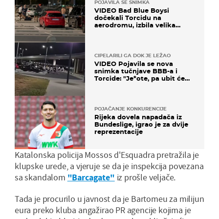
POJAVILA SE SNIMKA
VIDEO Bad Blue Boysi
dočekali Torcidu na
aerodromu, izbila velika
masovna tučnjava
CIPELARILI GA DOK JE LEŽAO
VIDEO Pojavila se nova
snimka tučnjave BBB-a i
Torcide: "Je*ote, pa ubit će
ga!"
POJAČANJE KONKURENCIJE
Rijeka dovela napadača iz
Bundeslige, igrao je za dvije
reprezentacije
Katalonska policija Mossos d'Esquadra pretražila je
klupske urede, a vjeruje se da je inspekcija povezana
sa skandalom
"Barcagate"
iz prošle veljače.
Tada je procurilo u javnost da je Bartomeu za milijun
eura preko kluba angažirao PR agencije kojima je