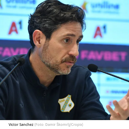
Victor Sanchez
(Foto: Damir Škomrlj/Cropix)