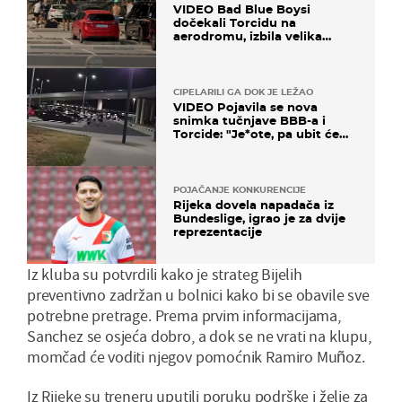
VIDEO Bad Blue Boysi
dočekali Torcidu na
aerodromu, izbila velika
masovna tučnjava
CIPELARILI GA DOK JE LEŽAO
VIDEO Pojavila se nova
snimka tučnjave BBB-a i
Torcide: "Je*ote, pa ubit će
ga!"
POJAČANJE KONKURENCIJE
Rijeka dovela napadača iz
Bundeslige, igrao je za dvije
reprezentacije
Iz kluba su potvrdili kako je strateg Bijelih
preventivno zadržan u bolnici kako bi se obavile sve
potrebne pretrage. Prema prvim informacijama,
Sanchez se osjeća dobro, a dok se ne vrati na klupu,
momčad će voditi njegov pomoćnik Ramiro Muñoz.
Iz Rijeke su treneru uputili poruku podrške i želje za