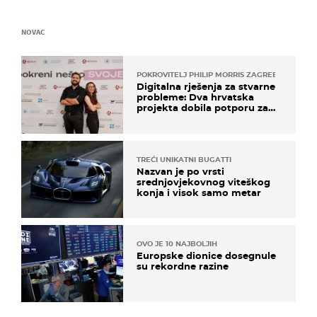
NOVAC
POKROVITELJ PHILIP MORRIS ZAGREB
Digitalna rješenja za stvarne
probleme: Dva hrvatska
projekta dobila potporu za
razvoj
TREĆI UNIKATNI BUGATTI
Nazvan je po vrsti
srednjovjekovnog viteškog
konja i visok samo metar
OVO JE 10 NAJBOLJIH
Europske dionice dosegnule
su rekordne razine