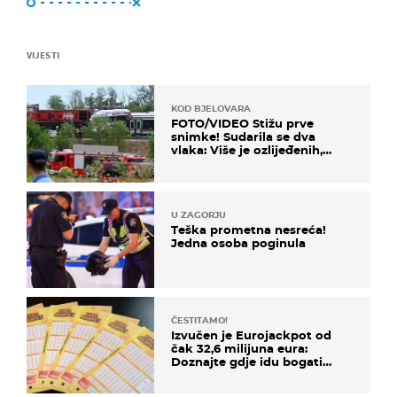
VIJESTI
KOD BJELOVARA
FOTO/VIDEO Stižu prve
snimke! Sudarila se dva
vlaka: Više je ozlijeđenih,
hitne službe na terenu
U ZAGORJU
Teška prometna nesreća!
Jedna osoba poginula
ČESTITAMO!
Izvučen je Eurojackpot od
čak 32,6 milijuna eura:
Doznajte gdje idu bogati
dobitci u Hrvatskoj