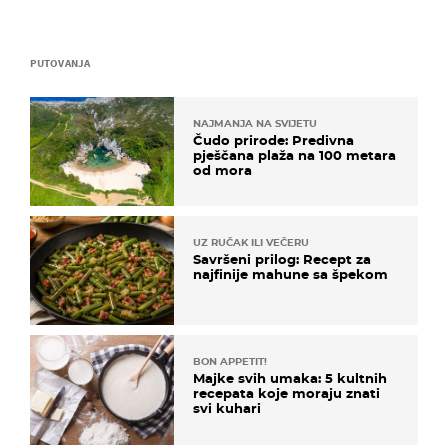
PUTOVANJA
NAJMANJA NA SVIJETU
Čudo prirode: Predivna
pješčana plaža na 100 metara
od mora
UZ RUČAK ILI VEČERU
Savršeni prilog: Recept za
najfinije mahune sa špekom
BON APPETIT!
Majke svih umaka: 5 kultnih
recepata koje moraju znati
svi kuhari