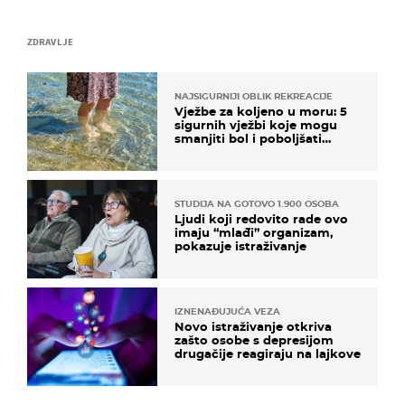
ZDRAVLJE
NAJSIGURNIJI OBLIK REKREACIJE
Vježbe za koljeno u moru: 5
sigurnih vježbi koje mogu
smanjiti bol i poboljšati
pokretljivost
STUDIJA NA GOTOVO 1.900 OSOBA
Ljudi koji redovito rade ovo
imaju “mlađi” organizam,
pokazuje istraživanje
IZNENAĐUJUĆA VEZA
Novo istraživanje otkriva
zašto osobe s depresijom
drugačije reagiraju na lajkove