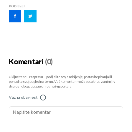
PODIJELI
Komentari
(0)
Uključite se u raspravu – podijelite svoje mišljenje, postavite pitanja ili
ponudite svoj pogled na temu. Vaš komentar može potaknuti zanimljiv
dijalog i obogatiti zajednicu našeg portala.
Važna obavijest
!