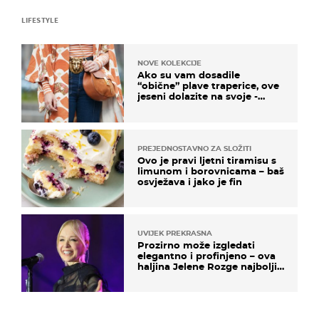
LIFESTYLE
NOVE KOLEKCIJE
Ako su vam dosadile
“obične” plave traperice, ove
jeseni dolazite na svoje -
izdvajamo 15 hit modela
PREJEDNOSTAVNO ZA SLOŽITI
Ovo je pravi ljetni tiramisu s
limunom i borovnicama – baš
osvježava i jako je fin
UVIJEK PREKRASNA
Prozirno može izgledati
elegantno i profinjeno – ova
haljina Jelene Rozge najbolji
je dokaz