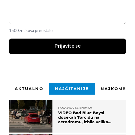
1500 znakova preostalo
Prijavite se
AKTUALNO
NAJČITANIJE
NAJKOMENTI
POJAVILA SE SNIMKA
VIDEO Bad Blue Boysi
dočekali Torcidu na
aerodromu, izbila velika
masovna tučnjava