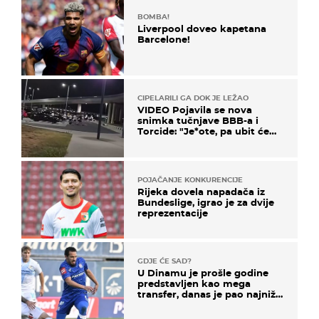
BOMBA!
Liverpool doveo kapetana
Barcelone!
CIPELARILI GA DOK JE LEŽAO
VIDEO Pojavila se nova
snimka tučnjave BBB-a i
Torcide: "Je*ote, pa ubit će
ga!"
POJAČANJE KONKURENCIJE
Rijeka dovela napadača iz
Bundeslige, igrao je za dvije
reprezentacije
GDJE ĆE SAD?
U Dinamu je prošle godine
predstavljen kao mega
transfer, danas je pao najniže
u karijeri