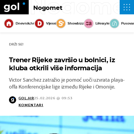
Nogome
Nogomet
Dnevnik.hr
Vijesti
Showbizz
Lifestyle
Putova
DRŽI SE!
Trener Rijeke završio u bolnici, iz
kluba otkrili više informacija
Victor Sanchez zatražio je pomoć uoči uzvrata playa-
offa Konferencijske lige između Rijeke i Omonije.
GOL.HR
25.02.2026 @ 09:53
KOMENTARI