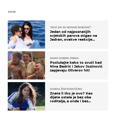
SHOW
"KAO DA SU NOVAK ĐOKOVIĆ"
Jedan od najpoznatijih
svjetskih parova stigao na
Jadran, ovakve reakcije
vjerojatno nisu očekivali
SAMO DOBRA PISMA
Poslušajte kako to zvuči kad
Nina Badrić i Jakov Jozinović
zapjevaju Oliverov hit!
DANAS ŽIVI POVUČENO
Znate li tko je ovo? Kao
dijete ostala je bez oba
roditelja, a onda i bez
milijuna koje je trebala
naslijediti