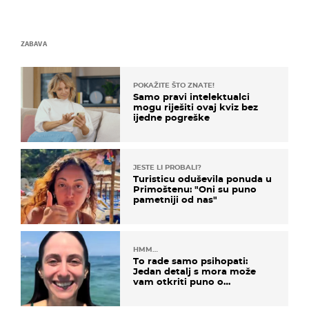
ZABAVA
POKAŽITE ŠTO ZNATE!
Samo pravi intelektualci
mogu riješiti ovaj kviz bez
ijedne pogreške
JESTE LI PROBALI?
Turisticu oduševila ponuda u
Primoštenu: "Oni su puno
pametniji od nas"
HMM…
To rade samo psihopati:
Jedan detalj s mora može
vam otkriti puno o
prijateljima