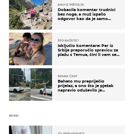
KAO IZ PIŠTOLJA
Dobacila komentar trudnici
bez noge, a muž ispalio
odgovor kao da je samo
čekao…
ŠTO KAŽETE?
Isključio komentare: Par iz
Srbije preporučio spravicu za
plažu s Temua, čini li vam se
ovo sigurnim?
SVAKA ČAST
Bahato mu prepriječio
prijelaz, a ono što je pješak
napravio oduševilo je
društvene mreže
NOVAC
ZA POSLODAVCE