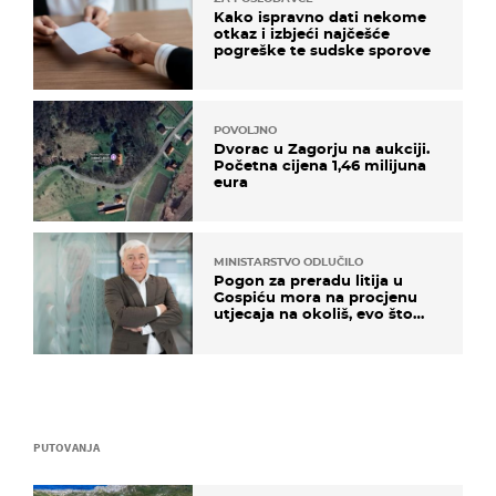
Kako ispravno dati nekome
otkaz i izbjeći najčešće
pogreške te sudske sporove
POVOLJNO
Dvorac u Zagorju na aukciji.
Početna cijena 1,46 milijuna
eura
MINISTARSTVO ODLUČILO
Pogon za preradu litija u
Gospiću mora na procjenu
utjecaja na okoliš, evo što
kaže ulagač
PUTOVANJA