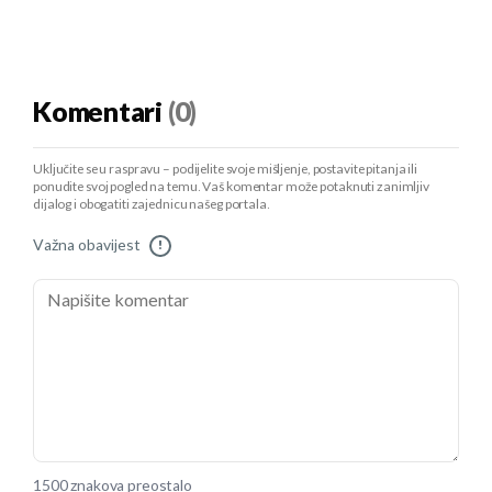
Komentari
(0)
Uključite se u raspravu – podijelite svoje mišljenje, postavite pitanja ili
ponudite svoj pogled na temu. Vaš komentar može potaknuti zanimljiv
dijalog i obogatiti zajednicu našeg portala.
Važna obavijest
!
1500 znakova preostalo