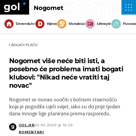
Nogome
Nogomet
Dnevnik.hr
Vijesti
Showbizz
Lifestyle
Putova
I BOGATI PLAČU
Nogomet više neće biti isti, a
posebno će problema imati bogati
klubovi: ''Nikad neće vratiti taj
novac''
Nogomet se morao suočiti s bolnom stvarnošću
koja je pogodila cijeli svijet, iako su do prije tjedan
dana mnoge lige planirane prema rasporedu.
GOL.HR
20.03.2020 @ 16:29
KOMENTARI