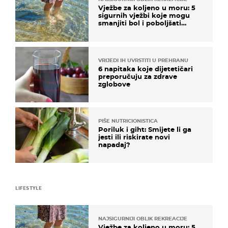
Vježbe za koljeno u moru: 5
sigurnih vježbi koje mogu
smanjiti bol i poboljšati
pokretljivost
VRIJEDI IH UVRSTITI U PREHRANU
6 napitaka koje dijetetičari
preporučuju za zdrave
zglobove
PIŠE NUTRICIONISTICA
Poriluk i giht: Smijete li ga
jesti ili riskirate novi
napadaj?
LIFESTYLE
NAJSIGURNIJI OBLIK REKREACIJE
Vježbe za koljeno u moru: 5