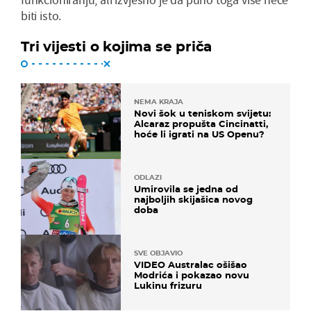
biti isto.
Tri vijesti o kojima se priča
NEMA KRAJA
Novi šok u teniskom svijetu:
Alcaraz propušta Cincinatti,
hoće li igrati na US Openu?
ODLAZI
Umirovila se jedna od
najboljih skijašica novog
doba
SVE OBJAVIO
VIDEO Australac ošišao
Modrića i pokazao novu
Lukinu frizuru