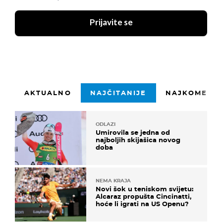
Prijavite se
AKTUALNO
NAJČITANIJE
NAJKOMENTI
ODLAZI
Umirovila se jedna od
najboljih skijašica novog
doba
NEMA KRAJA
Novi šok u teniskom svijetu:
Alcaraz propušta Cincinatti,
hoće li igrati na US Openu?