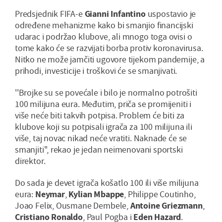
Predsjednik FIFA-e
Gianni Infantino
uspostavio je
određene mehanizme kako bi smanjio financijski
udarac i podržao klubove, ali mnogo toga ovisi o
tome kako će se razvijati borba protiv koronavirusa.
Nitko ne može jamčiti ugovore tijekom pandemije, a
prihodi, investicije i troškovi će se smanjivati.
''Brojke su se povećale i bilo je normalno potrošiti
100 milijuna eura. Međutim, priča se promijeniti i
više neće biti takvih potpisa. Problem će biti za
klubove koji su potpisali igrača za 100 milijuna ili
više, taj novac nikad neće vratiti. Naknade će se
smanjiti'', rekao je jedan neimenovani sportski
direktor.
Do sada je devet igrača košatlo 100 ili više milijuna
eura:
Neymar
,
Kylian Mbappe
, Philippe Coutinho,
Joao Felix, Ousmane Dembele,
Antoine Griezmann
,
Cristiano Ronaldo
, Paul Pogba i
Eden Hazard
.