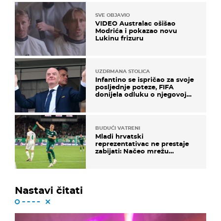
SVE OBJAVIO
VIDEO Australac ošišao
Modrića i pokazao novu
Lukinu frizuru
UZDRMANA STOLICA
Infantino se ispričao za svoje
posljednje poteze, FIFA
donijela odluku o njegovoj
sudbini
BUDUĆI VATRENI
Mladi hrvatski
reprezentativac ne prestaje
zabijati: Načeo mrežu
bugarskog velikana
Nastavi čitati