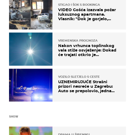
STIGAO I ŠOK S BOOKINGA
VIDEO Gošća izazvala požar
luksuznog apartmana.
Vlasnik: "Dok je gorjelo,
smijali su se, pili i pokazivali
mi srednji prst"
VREMENSKA PROGNOZA
Nakon vrhunca toplinskog
vala stiže osvježenje: Dokad
će trajati otkrio je
meteorolog
VOZILO SLETJELO S CESTE
UZNEMIRUJUĆE Strašni
prizori nesreće u Zagrebu:
Auto se prepolovio, jedna
osoba poginula
SHOW
DRAMA U ŠIBENIKU