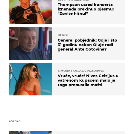
Thompson usred koncerta
iznenada prekinuo pjesmu:
"Zovite hitnu!"
HEROJ
General pobjednik: Gdje i što
31 godinu nakon Oluje radi
general Ante Gotovina?
S MORA POSLALA POZDRAVE
Vruće, vruće! Nives Celzijus u
vatrenom kupaćem malo je
toga prepustila mašti
ZABAVA