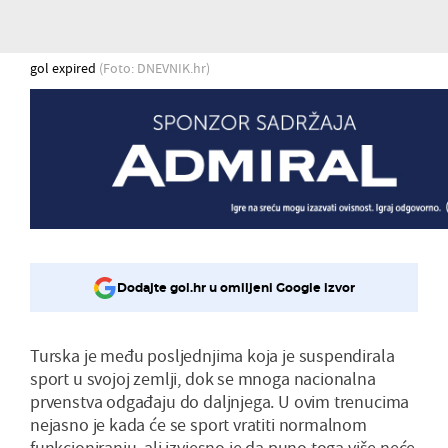
gol expired
(Foto: DNEVNIK.hr)
Dodajte gol.hr u omiljeni Google izvor
Turska je među posljednjima koja je suspendirala
sport u svojoj zemlji, dok se mnoga nacionalna
prvenstva odgađaju do daljnjega. U ovim trenucima
nejasno je kada će se sport vratiti normalnom
funkcioniranju, ali izvjesno je da puno toga više neće