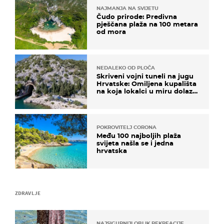
NAJMANJA NA SVIJETU
Čudo prirode: Predivna
pješčana plaža na 100 metara
od mora
NEDALEKO OD PLOČA
Skriveni vojni tuneli na jugu
Hrvatske: Omiljena kupališta
na koja lokalci u miru dolaze
roniti i skakati u more
POKROVITELJ CORONA
Među 100 najboljih plaža
svijeta našla se i jedna
hrvatska
ZDRAVLJE
NAJSIGURNIJI OBLIK REKREACIJE