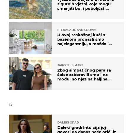
sigurnih vježbi koje mogu
smanjiti bol i poboljšati
pokretljivost
I TERASA JE SAN SNOVA!
U ovoj raskošnoj kući s
bazenom pronašli smo
najelegantniju, a možda i
najljepšu bijelu kuhinju
JAKO SU SLATKI!
Zbog simpatičnog para sa
špice zaboravili smo i na
modu, no njezina haljina
itekako nas se dojmila
TV
DALEKI GRAD
Daleki grad: Intuicija joj
govori da danas neće otići iz