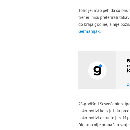
Tolić je imao peh da su baš n
treneri nisu preferirali tak
do kraja godine, a nije poz
Germanijak
.
B
m
j
26-godišnji Sesvećanin stiga
Lokomotivi koja je bila pre
Lokomotivi okrunio je s 14 p
Dinamo nije pronašao svoje 