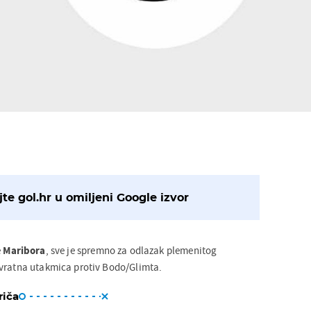
te gol.hr u omiljeni Google izvor
e
Maribora
, sve je spremno za odlazak plemenitog
zvratna utakmica protiv Bodo/Glimta.
riča