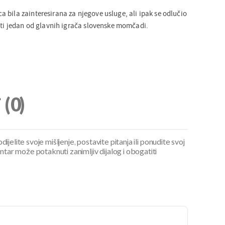
 bila zainteresirana za njegove usluge, ali ipak se odlučio
biti jedan od glavnih igrača slovenske momčadi.
i
(0)
ijelite svoje mišljenje, postavite pitanja ili ponudite svoj
ar može potaknuti zanimljiv dijalog i obogatiti