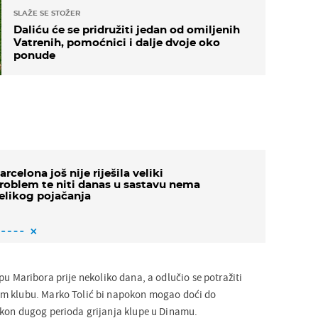
SLAŽE SE STOŽER
Daliću će se pridružiti jedan od omiljenih
Vatrenih, pomoćnici i dalje dvoje oko
ponude
arcelona još nije riješila veliki
roblem te niti danas u sastavu nema
elikog pojačanja
pu Maribora prije nekoliko dana, a odlučio se potražiti
m klubu. Marko Tolić bi napokon mogao doći do
akon dugog perioda grijanja klupe u Dinamu.