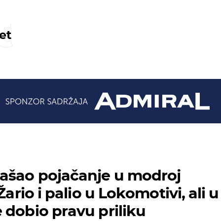
t
et
ašao pojačanje u modroj
Žario i palio u Lokomotivi, ali u
 dobio pravu priliku