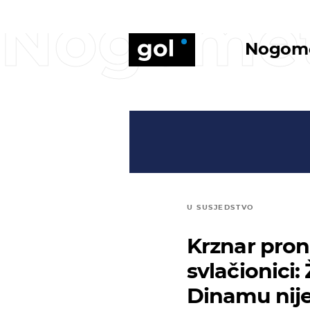
Nogome
Nogom
U SUSJEDSTVO
Krznar pron
svlačionici: 
Dinamu nije