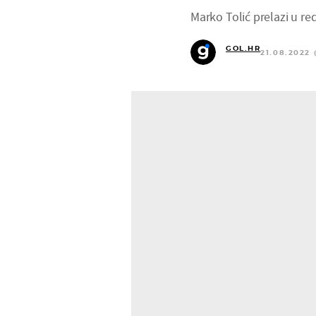
Marko Tolić prelazi u re
GOL.HR
21.08.2022 