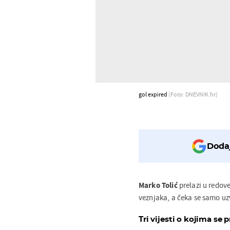
gol expired
(Foto: DNEVNIK.hr)
Dodaj
Marko Tolić
prelazi u redov
veznjaka, a čeka se samo u
Tri vijesti o kojima se p