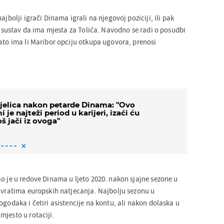
ajbolji igrači Dinama igrali na njegovoj poziciji, ili pak
av sustav da ima mjesta za Tolića. Navodno se radi o posudbi
nato ima li Maribor opciju otkupa ugovora, prenosi
jelica nakon petarde Dinama: ''Ovo
i je najteži period u karijeri, izaći ću
oš jači iz ovoga''
o je u redove Dinama u ljeto 2020. nakon sjajne sezone u
d vratima europskih natjecanja. Najbolju sezonu u
ogodaka i četiri asistencije na kontu, ali nakon dolaska u
mjesto u rotaciji.