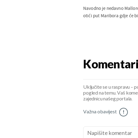
Navodno je nedavno Mallorca
otići put Maribora gdje će 
Komentar
Uključite se u raspravu – pod
pogled na temu. Vaš koment
zajednicu našeg portala.
Važna obavijest
!