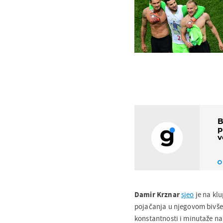
B
p
v
Damir Krznar
sjeo
je na klu
pojačanja u njegovom bivše
konstantnosti i minutaže n