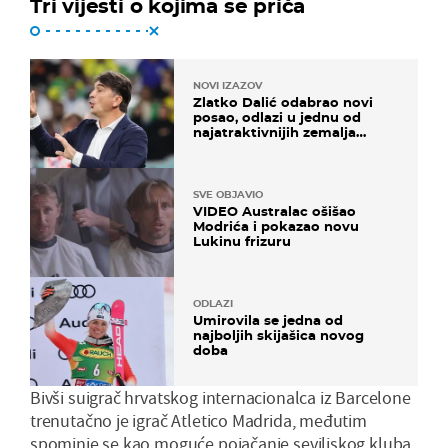
Tri vijesti o kojima se priča
NOVI IZAZOV
Zlatko Dalić odabrao novi
posao, odlazi u jednu od
najatraktivnijih zemalja
svijeta
SVE OBJAVIO
VIDEO Australac ošišao
Modrića i pokazao novu
Lukinu frizuru
ODLAZI
Umirovila se jedna od
najboljih skijašica novog
doba
Bivši suigrač hrvatskog internacionalca iz Barcelone
trenutačno je igrač Atletico Madrida, međutim
spominje se kao moguće pojačanje seviljskog kluba,