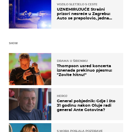
VOZILO SLETJELO S CESTE
UZNEMIRUJUĆE Strašni
prizori nesreće u Zagrebu:
Auto se prepolovio, jedna
osoba poginula
SHOW
DRAMA U ŠIBENIKU
Thompson usred koncerta
iznenada prekinuo pjesmu:
"Zovite hitnu!"
HEROJ
General pobjednik: Gdje i što
31 godinu nakon Oluje radi
general Ante Gotovina?
S MORA POSLALA POZDRAVE