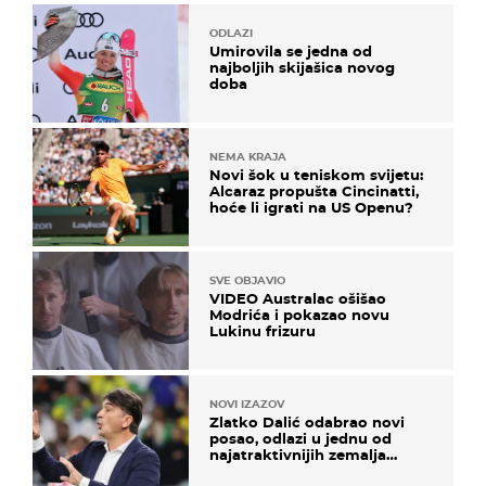
ODLAZI
Umirovila se jedna od
najboljih skijašica novog
doba
NEMA KRAJA
Novi šok u teniskom svijetu:
Alcaraz propušta Cincinatti,
hoće li igrati na US Openu?
SVE OBJAVIO
VIDEO Australac ošišao
Modrića i pokazao novu
Lukinu frizuru
NOVI IZAZOV
Zlatko Dalić odabrao novi
posao, odlazi u jednu od
najatraktivnijih zemalja
svijeta