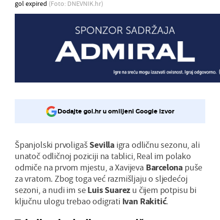
gol expired
(Foto: DNEVNIK.hr)
Dodajte gol.hr u omiljeni Google izvor
Španjolski prvoligaš
Sevilla
igra odličnu sezonu, ali
unatoč odličnoj poziciji na tablici, Real im polako
odmiče na prvom mjestu, a Xavijeva
Barcelona
puše
za vratom. Zbog toga već razmišljaju o sljedećoj
sezoni, a nudi im se
Luis
Suarez
u čijem potpisu bi
ključnu ulogu trebao odigrati
Ivan
Rakitić
.