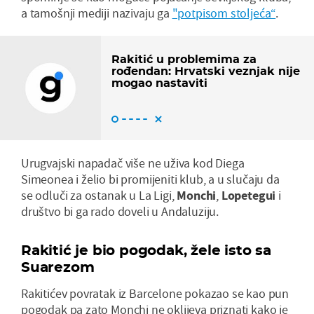
a tamošnji mediji nazivaju ga
"potpisom stoljeća“
.
Rakitić u problemima za
rođendan: Hrvatski veznjak nije
mogao nastaviti
Urugvajski napadač više ne uživa kod Diega
Simeonea i želio bi promijeniti klub, a u slučaju da
se odluči za ostanak u La Ligi,
Monchi
,
Lopetegui
i
društvo bi ga rado doveli u Andaluziju.
Rakitić je bio pogodak, žele isto sa
Suarezom
Rakitićev povratak iz Barcelone pokazao se kao pun
pogodak pa zato Monchi ne oklijeva priznati kako je