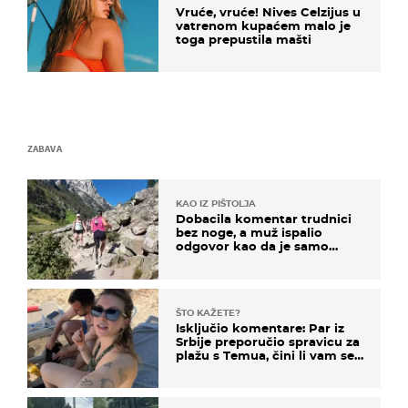
Vruće, vruće! Nives Celzijus u
vatrenom kupaćem malo je
toga prepustila mašti
ZABAVA
KAO IZ PIŠTOLJA
Dobacila komentar trudnici
bez noge, a muž ispalio
odgovor kao da je samo
čekao…
ŠTO KAŽETE?
Isključio komentare: Par iz
Srbije preporučio spravicu za
plažu s Temua, čini li vam se
ovo sigurnim?