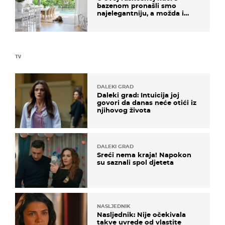
bazenom pronašli smo
najelegantniju, a možda i
najljepšu bijelu kuhinju
TV
DALEKI GRAD
Daleki grad: Intuicija joj
govori da danas neće otići iz
njihovog života
DALEKI GRAD
Sreći nema kraja! Napokon
su saznali spol djeteta
NASLJEDNIK
Nasljednik: Nije očekivala
takve uvrede od vlastite