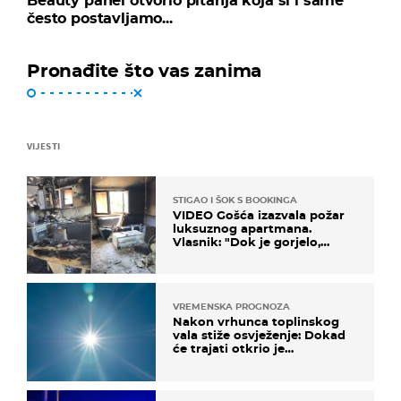
Beauty panel otvorio pitanja koja si i same
često postavljamo...
Pronađite što vas zanima
VIJESTI
STIGAO I ŠOK S BOOKINGA
VIDEO Gošća izazvala požar
luksuznog apartmana.
Vlasnik: "Dok je gorjelo,
smijali su se, pili i pokazivali
mi srednji prst"
VREMENSKA PROGNOZA
Nakon vrhunca toplinskog
vala stiže osvježenje: Dokad
će trajati otkrio je
meteorolog