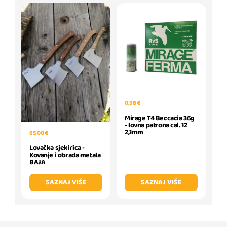
0,98 €
Mirage T4 Beccacia 36g
- lovna patrona cal. 12
2,1mm
65,00 €
Lovačka sjekirica -
Kovanje i obrada metala
BAJA
SAZNAJ VIŠE
SAZNAJ VIŠE