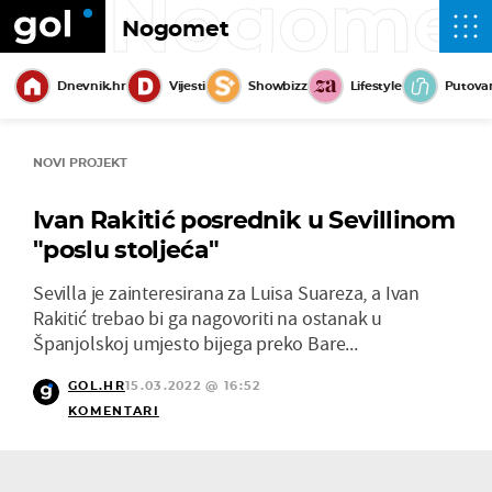
Nogome
Nogomet
Dnevnik.hr
Vijesti
Showbizz
Lifestyle
Putova
NOVI PROJEKT
Ivan Rakitić posrednik u Sevillinom
"poslu stoljeća"
Sevilla je zainteresirana za Luisa Suareza, a Ivan
Rakitić trebao bi ga nagovoriti na ostanak u
Španjolskoj umjesto bijega preko Bare...
GOL.HR
15.03.2022 @ 16:52
KOMENTARI