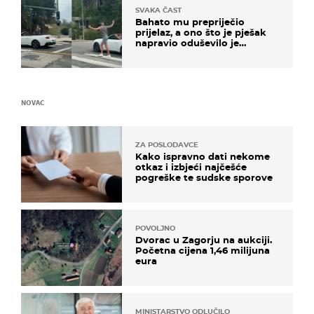
SVAKA ČAST
Bahato mu prepriječio
prijelaz, a ono što je pješak
napravio oduševilo je
društvene mreže
NOVAC
ZA POSLODAVCE
Kako ispravno dati nekome
otkaz i izbjeći najčešće
pogreške te sudske sporove
POVOLJNO
Dvorac u Zagorju na aukciji.
Početna cijena 1,46 milijuna
eura
MINISTARSTVO ODLUČILO