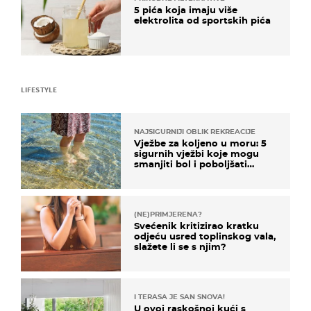
5 pića koja imaju više
elektrolita od sportskih pića
LIFESTYLE
NAJSIGURNIJI OBLIK REKREACIJE
Vježbe za koljeno u moru: 5
sigurnih vježbi koje mogu
smanjiti bol i poboljšati
pokretljivost
(NE)PRIMJERENA?
Svećenik kritizirao kratku
odjeću usred toplinskog vala,
slažete li se s njim?
I TERASA JE SAN SNOVA!
U ovoj raskošnoj kući s