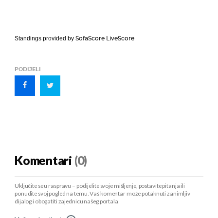
SofaScore LiveScore
Standings provided by
PODIJELI
Komentari
(0)
Uključite se u raspravu – podijelite svoje mišljenje, postavite pitanja ili
ponudite svoj pogled na temu. Vaš komentar može potaknuti zanimljiv
dijalog i obogatiti zajednicu našeg portala.