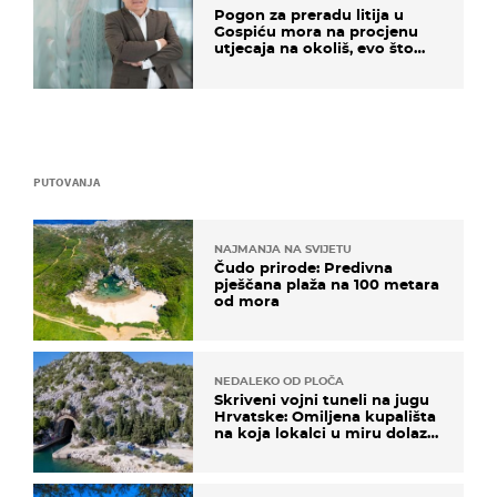
Pogon za preradu litija u
Gospiću mora na procjenu
utjecaja na okoliš, evo što
kaže ulagač
PUTOVANJA
NAJMANJA NA SVIJETU
Čudo prirode: Predivna
pješčana plaža na 100 metara
od mora
NEDALEKO OD PLOČA
Skriveni vojni tuneli na jugu
Hrvatske: Omiljena kupališta
na koja lokalci u miru dolaze
roniti i skakati u more