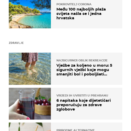
POKROVITELJ CORONA
Među 100 najboljih plaža
svijeta našla se i jedna
hrvatska
ZDRAVLJE
NAJSIGURNIJI OBLIK REKREACIJE
Vježbe za koljeno u moru: 5
sigurnih vježbi koje mogu
smanjiti bol i poboljšati
pokretljivost
VRIJEDI IH UVRSTITI U PREHRANU
6 napitaka koje dijetetičari
preporučuju za zdrave
zglobove
PRIRODNE ALTERNATIVE