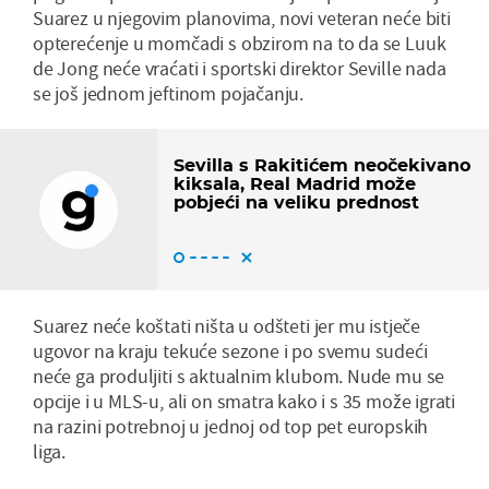
Suarez u njegovim planovima, novi veteran neće biti
opterećenje u momčadi s obzirom na to da se Luuk
de Jong neće vraćati i sportski direktor Seville nada
se još jednom jeftinom pojačanju.
Sevilla s Rakitićem neočekivano
kiksala, Real Madrid može
pobjeći na veliku prednost
Suarez neće koštati ništa u odšteti jer mu istječe
ugovor na kraju tekuće sezone i po svemu sudeći
neće ga produljiti s aktualnim klubom. Nude mu se
opcije i u MLS-u, ali on smatra kako i s 35 može igrati
na razini potrebnoj u jednoj od top pet europskih
liga.