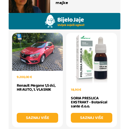
majke
9.200,00 €
Renault Megane 1,5 dci,
HR AUTO, 1. VLASNIK
18,90 €
SORIA PRESLICA
EKSTRAKT - Botanical
sante d.o.o.
SAZNAJ VIŠE
SAZNAJ VIŠE