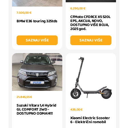
6.290,00 €
7.500,00 €
CFMoto CFORCE X5 520L
EPS, AKCIJA, NOVO,
BMW E36 touring 325tds
DOSTUPNO VIŠE BOJA,
2025 god.
SAZNAJ VIŠE
SAZNAJ VIŠE
21.845,55 €
Suzuki Vitara 1,4 Hybrid
GL COMFORT 2WD -
439,00 €
DOSTUPNO ODMAH!!!
Xiaomi Electric Scooter
6 - Električni romobil