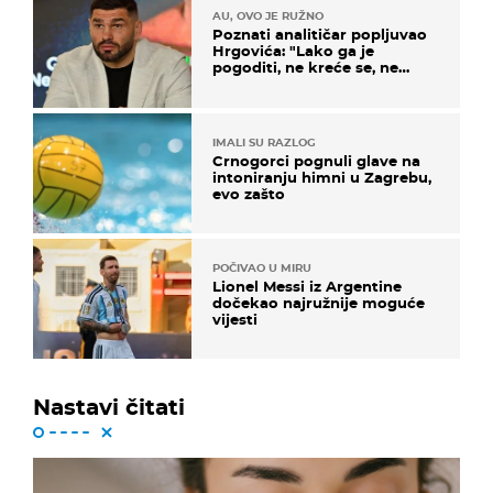
AU, OVO JE RUŽNO
Poznati analitičar popljuvao
Hrgovića: "Lako ga je
pogoditi, ne kreće se, ne
koristi noge..."
IMALI SU RAZLOG
Crnogorci pognuli glave na
intoniranju himni u Zagrebu,
evo zašto
POČIVAO U MIRU
Lionel Messi iz Argentine
dočekao najružnije moguće
vijesti
Nastavi čitati