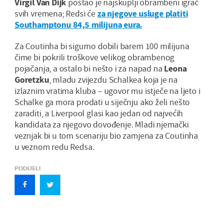
Virgil Van Dijk
postao je najskuplji obrambeni igrač
svih vremena; Redsi će
za njegove usluge platiti
Southamptonu 84,5 milijuna eura.
Za Coutinha bi sigurno dobili barem 100 milijuna
čime bi pokrili troškove velikog obrambenog
pojačanja, a ostalo bi nešto i za napad na
Leona
Goretzku
, mladu zvijezdu Schalkea koja je na
izlaznim vratima kluba – ugovor mu istječe na ljeto i
Schalke ga mora prodati u siječnju ako želi nešto
zaraditi, a Liverpool glasi kao jedan od najvećih
kandidata za njegovo dovođenje. Mladi njemački
veznjak bi u tom scenariju bio zamjena za Coutinha
u veznom redu Redsa.
PODIJELI