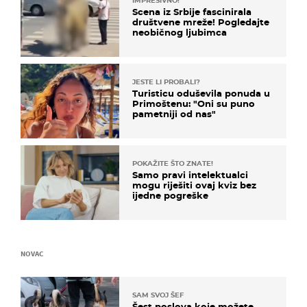
IMPRESIVNO!
Scena iz Srbije fascinirala
društvene mreže! Pogledajte
neobičnog ljubimca
JESTE LI PROBALI?
Turisticu oduševila ponuda u
Primoštenu: "Oni su puno
pametniji od nas"
POKAŽITE ŠTO ZNATE!
Samo pravi intelektualci
mogu riješiti ovaj kviz bez
ijedne pogreške
NOVAC
SAM SVOJ ŠEF
Šest poslova koje možete