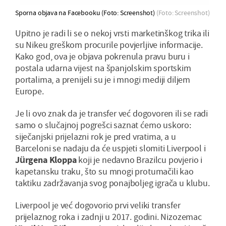
Sporna objava na Facebooku (Foto: Screenshot)
(Foto: Screenshot)
Upitno je radi li se o nekoj vrsti marketinškog trika ili
su Nikeu greškom procurile povjerljive informacije.
Kako god, ova je objava pokrenula pravu buru i
postala udarna vijest na španjolskim sportskim
portalima, a prenijeli su je i mnogi mediji diljem
Europe.
Je li ovo znak da je transfer već dogovoren ili se radi
samo o slučajnoj pogrešci saznat ćemo uskoro:
siječanjski prijelazni rok je pred vratima, a u
Barceloni se nadaju da će uspjeti slomiti Liverpool i
Jürgena Kloppa
koji je nedavno Brazilcu povjerio i
kapetansku traku, što su mnogi protumačili kao
taktiku zadržavanja svog ponajboljeg igrača u klubu.
Liverpool je već dogovorio prvi veliki transfer
prijelaznog roka i zadnji u 2017. godini. Nizozemac