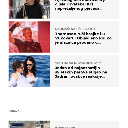
cijela Hrvatska! Kći
neprežaljenog pjevača
projurila špicom na dva
kotača
NADMAŠENA OČEKIVANJA
Thompson ruši brojke i u
Vukovaru! Objavljeno koliko
je ulaznica prodano u
kratkom vremenu
"KAO DA SU NOVAK ĐOKOVIĆ"
Jedan od najpoznatijih
svjetskih parova stigao na
Jadran, ovakve reakcije
vjerojatno nisu očekivali
ZABAVA