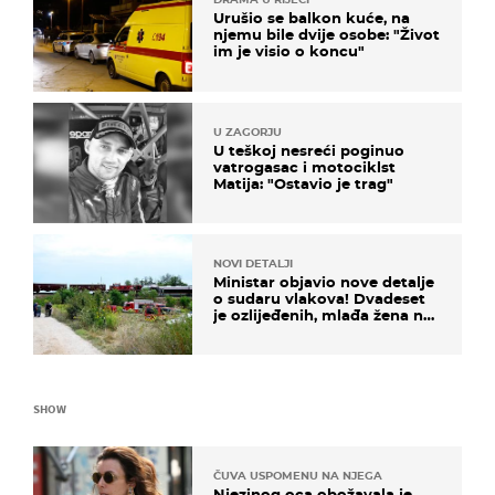
Urušio se balkon kuće, na
njemu bile dvije osobe: "Život
im je visio o koncu"
U ZAGORJU
U teškoj nesreći poginuo
vatrogasac i motociklst
Matija: "Ostavio je trag"
NOVI DETALJI
Ministar objavio nove detalje
o sudaru vlakova! Dvadeset
je ozlijeđenih, mlađa žena na
intenzivnoj
SHOW
ČUVA USPOMENU NA NJEGA
Njezinog oca obožavala je