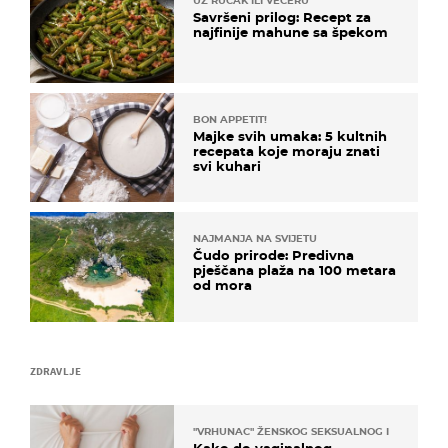
UZ RUČAK ILI VEČERU
Savršeni prilog: Recept za
najfinije mahune sa špekom
BON APPETIT!
Majke svih umaka: 5 kultnih
recepata koje moraju znati
svi kuhari
NAJMANJA NA SVIJETU
Čudo prirode: Predivna
pješčana plaža na 100 metara
od mora
ZDRAVLJE
"VRHUNAC" ŽENSKOG SEKSUALNOG ISKUSTVA
Kako do vaginalnog