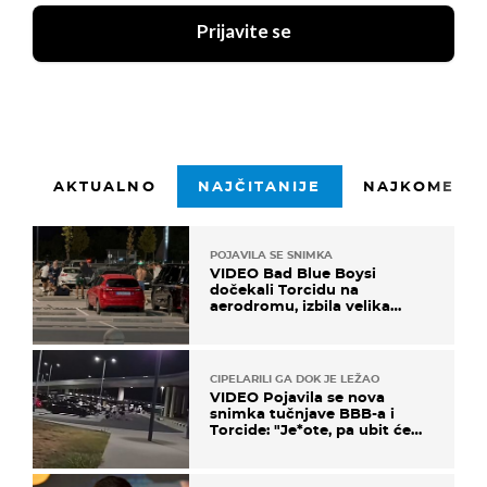
Prijavite se
AKTUALNO
NAJČITANIJE
NAJKOMENTI
POJAVILA SE SNIMKA
VIDEO Bad Blue Boysi
dočekali Torcidu na
aerodromu, izbila velika
masovna tučnjava
CIPELARILI GA DOK JE LEŽAO
VIDEO Pojavila se nova
snimka tučnjave BBB-a i
Torcide: "Je*ote, pa ubit će
ga!"