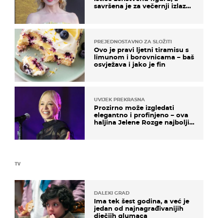
savršena je za večernji izlazak
na moru
PREJEDNOSTAVNO ZA SLOŽITI
Ovo je pravi ljetni tiramisu s
limunom i borovnicama – baš
osvježava i jako je fin
UVIJEK PREKRASNA
Prozirno može izgledati
elegantno i profinjeno – ova
haljina Jelene Rozge najbolji
je dokaz
TV
DALEKI GRAD
Ima tek šest godina, a već je
jedan od najnagrađivanijih
dječjih glumaca