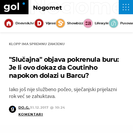
Nogome
Nogomet
Dnevnik.hr
Vijesti
Showbizz
Lifestyle
Putova
KLOPP IMA SPREMNU ZAMJENU
"Slučajna" objava pokrenula buru:
Je li ovo dokaz da Coutinho
napokon dolazi u Barcu?
Iako još nije službeno počeo, siječanjski prijelazni
rok već se zahuktava.
DO.G.
31.12.2017 @ 10:24
KOMENTARI