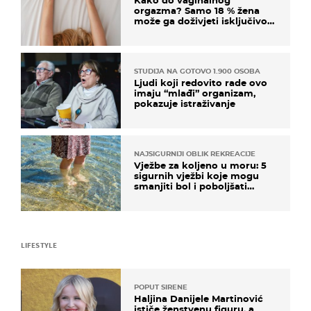
orgazma? Samo 18 % žena
može ga doživjeti isključivo
na ovaj način
STUDIJA NA GOTOVO 1.900 OSOBA
Ljudi koji redovito rade ovo
imaju “mlađi” organizam,
pokazuje istraživanje
NAJSIGURNIJI OBLIK REKREACIJE
Vježbe za koljeno u moru: 5
sigurnih vježbi koje mogu
smanjiti bol i poboljšati
pokretljivost
LIFESTYLE
POPUT SIRENE
Haljina Danijele Martinović
ističe ženstvenu figuru, a