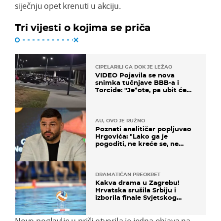
siječnju opet krenuti u akciju.
Tri vijesti o kojima se priča
CIPELARILI GA DOK JE LEŽAO
VIDEO Pojavila se nova
snimka tučnjave BBB-a i
Torcide: "Je*ote, pa ubit će
ga!"
AU, OVO JE RUŽNO
Poznati analitičar popljuvao
Hrgovića: "Lako ga je
pogoditi, ne kreće se, ne
koristi noge..."
DRAMATIČAN PREOKRET
Kakva drama u Zagrebu!
Hrvatska srušila Srbiju i
izborila finale Svjetskog
prvenstva
Novo poglavlje u priči otvorila je jedna objava na