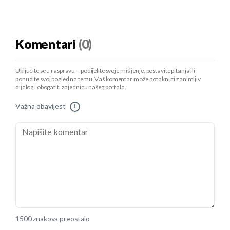
Komentari
(0)
Uključite se u raspravu – podijelite svoje mišljenje, postavite pitanja ili
ponudite svoj pogled na temu. Vaš komentar može potaknuti zanimljiv
dijalog i obogatiti zajednicu našeg portala.
Važna obavijest
!
1500 znakova preostalo