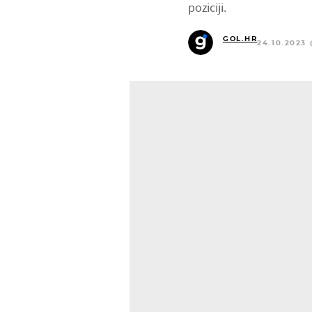
poziciji.
GOL.HR
24.10.2023 