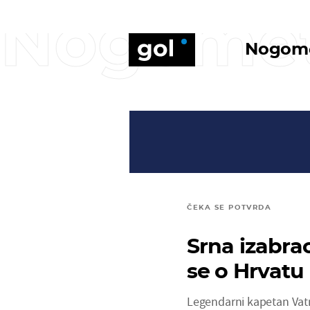
Nogome
Nogom
ČEKA SE POTVRDA
Srna izabra
se o Hrvatu 
Legendarni kapetan Vatr