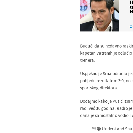
H
t
N
Budući da su nedavno raski
kapetan Vatrenih je odlučio 
trenera.
Uspješno je Srna odradio je
pobjedu rezultatom 3:0, no o
sportskog direktora.
Dodajmo kako je Pušić iznim
radi već 30 godina. Radio j
dana je samostalno vodio T
🚨🟠 Understand Shak