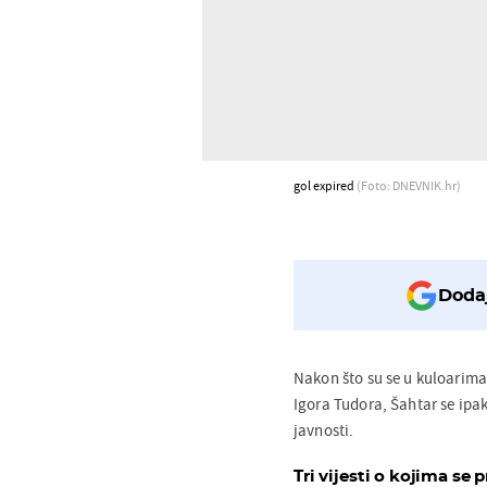
gol expired
(Foto: DNEVNIK.hr)
Dodaj
Nakon što su se u kuloarima
Igora Tudora, Šahtar se ipak 
javnosti.
Tri vijesti o kojima se p