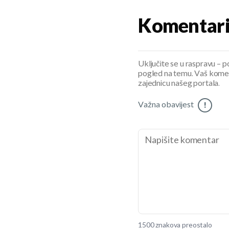
Komentar
Uključite se u raspravu – pod
pogled na temu. Vaš koment
zajednicu našeg portala.
Važna obavijest
!
1500 znakova preostalo