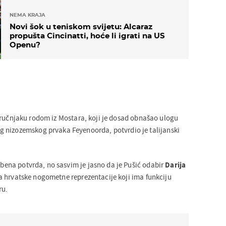
NEMA KRAJA
Novi šok u teniskom svijetu: Alcaraz
propušta Cincinatti, hoće li igrati na US
Openu?
tručnjaku rodom iz Mostara, koji je dosad obnašao ulogu
 nizozemskog prvaka Feyenoorda, potvrdio je talijanski
užbena potvrda, no sasvim je jasno da je Pušić odabir
Darija
 hrvatske nogometne reprezentacije koji ima funkciju
ru.