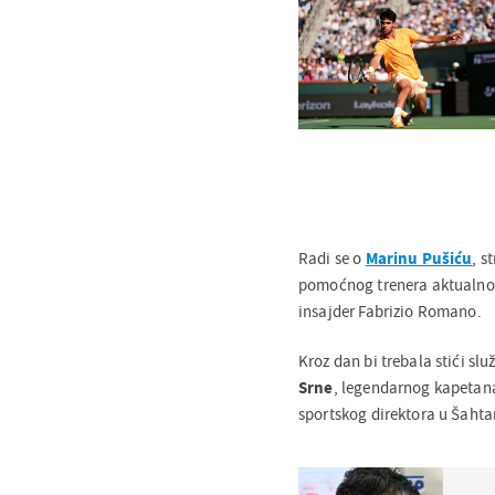
Radi se o
Marinu Pušiću
, s
pomoćnog trenera aktualnog
insajder Fabrizio Romano.
Kroz dan bi trebala stići sl
Srne
, legendarnog kapetana
sportskog direktora u Šahta