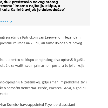
ajduk predstavio novog starog
renera: "Imamo najbolju ekipu, a
ikola Kalinić uvijek je dobrodošao"
nuli suradnju s Patrickom van Leeuwenom, legendarni
preseliti iz ureda na klupu, ali samo do odabira novog
dnu utakmicu na klupu ukrajinskog diva upisavši ligašku
dlučio se vratiti svom primarnom poslu, a to je funkcija
no cijenjen u Nizozemskoj, gdje s manjim prekidima živi i
e kao pomoćni trener NAC Brede, Twentea i AZ-a, a godinu
wente.
har Donetsk have appointed Feyenoord assistant