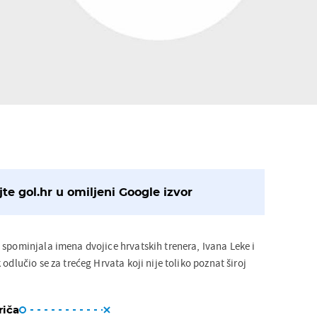
te gol.hr u omiljeni Google izvor
 spominjala imena dvojice hrvatskih trenera, Ivana Leke i
odlučio se za trećeg Hrvata koji nije toliko poznat široj
riča