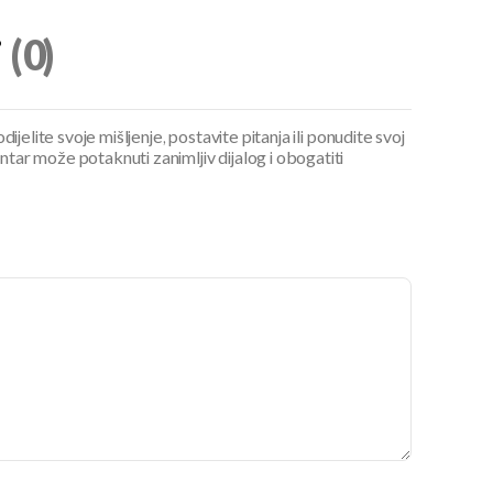
i
(0)
ijelite svoje mišljenje, postavite pitanja ili ponudite svoj
ar može potaknuti zanimljiv dijalog i obogatiti