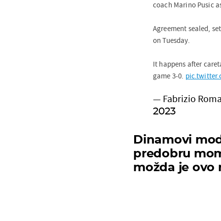
coach Marino Pusic a
Agreement sealed, se
on Tuesday.
It happens after care
game 3-0.
pic.twitte
— Fabrizio Rom
2023
Dinamovi mode
predobru momč
možda je ovo 