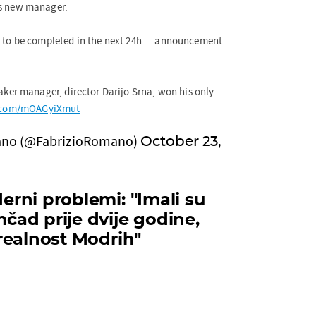
s new manager.
t to be completed in the next 24h — announcement
taker manager, director Darijo Srna, won his only
r.com/mOAGyiXmut
ano (@FabrizioRomano)
October 23,
rni problemi: "Imali su
ad prije dvije godine,
realnost Modrih"