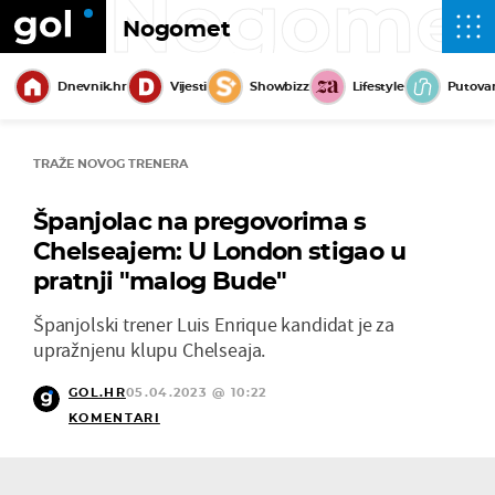
Nogome
Nogomet
Dnevnik.hr
Vijesti
Showbizz
Lifestyle
Putova
TRAŽE NOVOG TRENERA
Španjolac na pregovorima s
Chelseajem: U London stigao u
pratnji "malog Bude"
Španjolski trener Luis Enrique kandidat je za
upražnjenu klupu Chelseaja.
GOL.HR
05.04.2023 @ 10:22
KOMENTARI