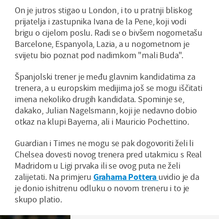
On je jutros stigao u London, i to u pratnji bliskog
prijatelja i zastupnika Ivana de la Pene, koji vodi
brigu o cijelom poslu. Radi se o bivšem nogometašu
Barcelone, Espanyola, Lazia, a u nogometnom je
svijetu bio poznat pod nadimkom "mali Buda".
Španjolski trener je među glavnim kandidatima za
trenera, a u europskim medijima još se mogu iščitati
imena nekoliko drugih kandidata. Spominje se,
dakako, Julian Nagelsmann, koji je nedavno dobio
otkaz na klupi Bayerna, ali i Mauricio Pochettino.
Guardian i Times ne mogu se pak dogovoriti želi li
Chelsea dovesti novog trenera pred utakmicu s Real
Madridom u Ligi prvaka ili se ovog puta ne želi
zalijetati. Na primjeru
Grahama Pottera
uvidio je da
je donio ishitrenu odluku o novom treneru i to je
skupo platio.