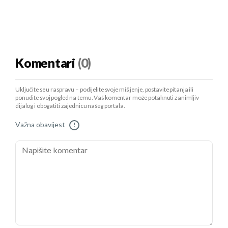
Komentari
(0)
Uključite se u raspravu – podijelite svoje mišljenje, postavite pitanja ili
ponudite svoj pogled na temu. Vaš komentar može potaknuti zanimljiv
dijalog i obogatiti zajednicu našeg portala.
Važna obavijest
!