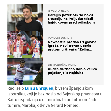
IZ VEDRA NEBA
Garcijin potez otkrio novu
situaciju na Poljudu: Mladi
hajdukovac pred odlaskom
PONOVNI SUSRET?
Newcastle prodao tri glavna
igrača, novi trener uperio
prstom u Hrvata: "Želim
njega!"
SIN HAJDUČKE IKONE
Rudeš službeno dobio veliko
pojačanje iz Hajduka
Radi se o
Luisu Enriqueu
, bivšem španjolskom
izborniku, koji je bez posla od Svjetskog prvenstva u
Katru i ispadanja u osmini finala od hit-momčadi
turnira, Maroka, otkriva Gerard Romero.