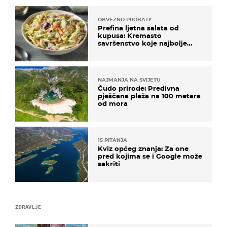
OBVEZNO PROBATI!
Prefina ljetna salata od
kupusa: Kremasto
savršenstvo koje najbolje
paše uz pečeno meso
NAJMANJA NA SVIJETU
Čudo prirode: Predivna
pješčana plaža na 100 metara
od mora
15 PITANJA
Kviz općeg znanja: Za one
pred kojima se i Google može
sakriti
ZDRAVLJE