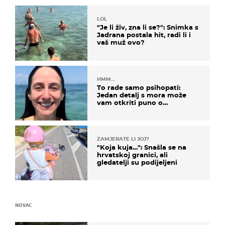
LOL
"Je li živ, zna li se?": Snimka s
Jadrana postala hit, radi li i
vaš muž ovo?
HMM…
To rade samo psihopati:
Jedan detalj s mora može
vam otkriti puno o
prijateljima
ZAMJERATE LI JOJ?
"Koja kuja…": Snašla se na
hrvatskoj granici, ali
gledatelji su podijeljeni
NOVAC