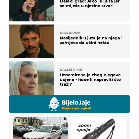
Daleki grad: Jako je ljuta jer
se miješa u njezine stvari
NASLJEDNIK
Nasljednik: Ljuta je na njega i
zahtjeva da učini nešto
DALEKI GRAD
Uznemirena je zbog njegove
ucjene - hoće li napraviti što
traži?