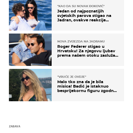
"KAO DA SU NOVAK ĐOKOVIĆ"
Jedan od najpoznatijih
svjetskih parova stigao na
Jadran, ovakve reakcije
vjerojatno nisu očekivali
NOVA ZVIJEZDA NA JADRANU
Roger Federer stigao u
Hrvatsku! Za njegovu ljubav
prema našem otoku zaslužan
je jedan poznati Hrvat
"VRUĆE JE OVDJE"
Malo tko zna da je bila
misica! Badić je istaknuo
besprijekornu figuru zgodne
voditeljice
ZABAVA