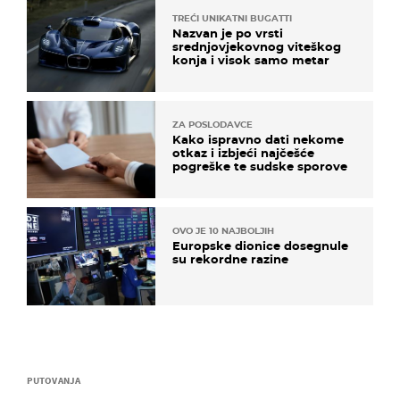
TREĆI UNIKATNI BUGATTI
Nazvan je po vrsti
srednjovjekovnog viteškog
konja i visok samo metar
ZA POSLODAVCE
Kako ispravno dati nekome
otkaz i izbjeći najčešće
pogreške te sudske sporove
OVO JE 10 NAJBOLJIH
Europske dionice dosegnule
su rekordne razine
PUTOVANJA