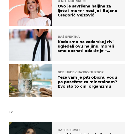
U NOJ NIJE VRUĆE
Ovo je savršena haljina za
ljeto i more - nosi je i Bojana
Gregorić Vejzović
BAŠ EFEKTNA
Kada smo na zadarskoj rivi
ugledali ovu haljinu, morali
smo doznati odakle je –
košta samo 18 eura
NIJE UVIJEK NAJBOLJI IZBOR
Teže vam je piti običnu vodu
pa posežete za mineralnom?
Evo što to čini organizmu
TV
DALEKI GRAD