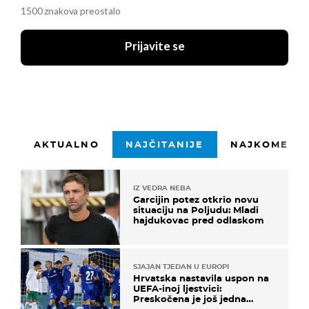
1500 znakova preostalo
Prijavite se
AKTUALNO
NAJČITANIJE
NAJKOMENTI
IZ VEDRA NEBA
Garcijin potez otkrio novu
situaciju na Poljudu: Mladi
hajdukovac pred odlaskom
SJAJAN TJEDAN U EUROPI
Hrvatska nastavila uspon na
UEFA-inoj ljestvici:
Preskočena je još jedna
država