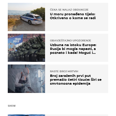
ČEKA SE NALAZ OBDUKCIJE
U moru pronađeno tijelo:
Otkriveno o kome se radi
OBAVJEŠTAJNO UPOZORENJE
Uzbuna na istoku Europe:
Rusija bi mogla napasti, a
poznato i kada! Moguć i
kopneni upad u članicu
NATO-a
RASTE BROJ MRTVIH
Broj zaraženih prvi put
premašio četiri tisuće: Širi se
smrtonosna epidemija
SHOW