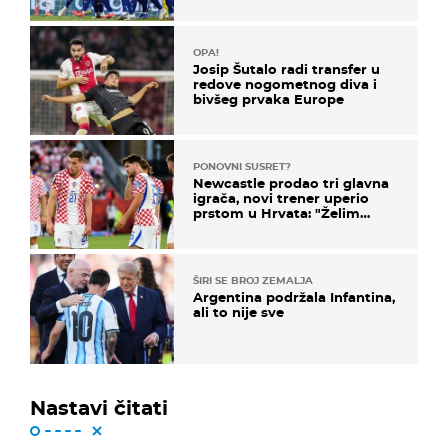
OPA!
Josip Šutalo radi transfer u
redove nogometnog diva i
bivšeg prvaka Europe
PONOVNI SUSRET?
Newcastle prodao tri glavna
igrača, novi trener uperio
prstom u Hrvata: "Želim
njega!"
ŠIRI SE BROJ ZEMALJA
Argentina podržala Infantina,
ali to nije sve
Nastavi čitati