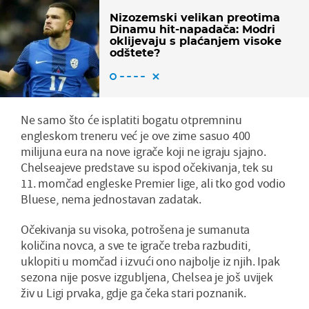
Nizozemski velikan preotima
Dinamu hit-napadača: Modri
oklijevaju s plaćanjem visoke
odštete?
Ne samo što će isplatiti bogatu otpremninu
engleskom treneru već je ove zime sasuo 400
milijuna eura na nove igrače koji ne igraju sjajno.
Chelseajeve predstave su ispod očekivanja, tek su
11. momčad engleske Premier lige, ali tko god vodio
Bluese, nema jednostavan zadatak.
Očekivanja su visoka, potrošena je sumanuta
količina novca, a sve te igrače treba razbuditi,
uklopiti u momčad i izvući ono najbolje iz njih. Ipak
sezona nije posve izgubljena, Chelsea je još uvijek
živ u Ligi prvaka, gdje ga čeka stari poznanik.