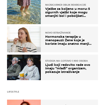
NAJSIGURNIJI OBLIK REKREACIJE
Vježbe za koljeno u moru: 5
sigurnih vježbi koje mogu
smanjiti bol i poboljšati
pokretljivost
NOVO ISTRAŽIVANJE
Hormonska terapija u
menopauzi: Žene koje je
koriste imaju znatno manji
rizik od ovoga
STUDIJA NA GOTOVO 1.900 OSOBA
Ljudi koji redovito rade ovo
imaju “mlađi” organizam,
pokazuje istraživanje
LIFESTYLE