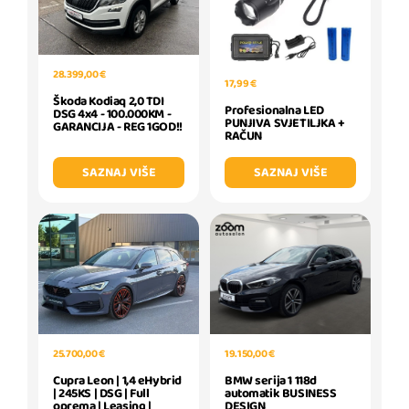
28.399,00 €
17,99 €
Škoda Kodiaq 2,0 TDI
Profesionalna LED
DSG 4x4 - 100.000KM -
PUNJIVA SVJETILJKA +
GARANCIJA - REG 1GOD!!
RAČUN
SAZNAJ VIŠE
SAZNAJ VIŠE
19.150,00 €
25.700,00 €
BMW serija 1 118d
Cupra Leon | 1,4 eHybrid
automatik BUSINESS
| 245KS | DSG | Full
DESIGN
oprema | Leasing |